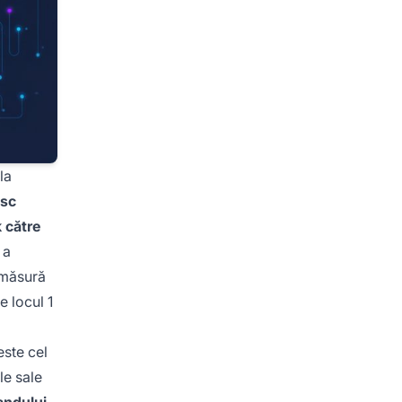
la
esc
k către
 a
măsură
 locul 1
este cel
le sale