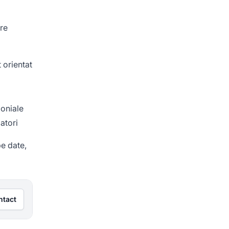
are
 orientat
moniale
zatori
pe date,
ntact