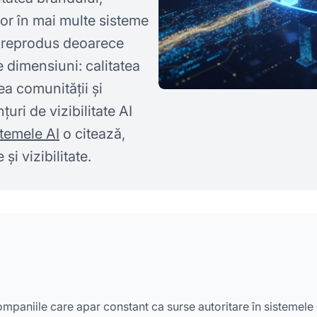
lor în mai multe sisteme
de reprodus deoarece
 dimensiuni: calitatea
ea comunității și
uri de vizibilitate AI
stemele AI
o citează,
și vizibilitate.
ompaniile care apar constant ca surse autoritare în sistemele