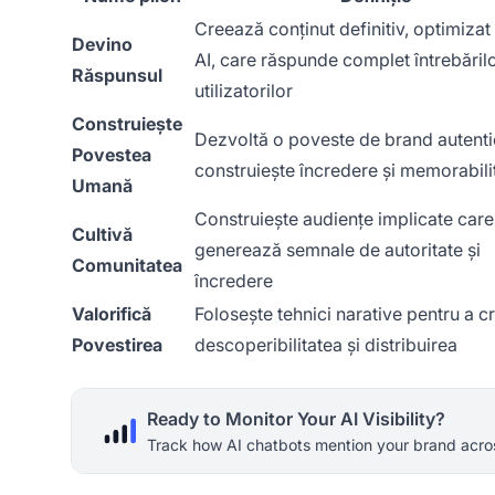
Creează conținut definitiv, optimizat
Devino
AI, care răspunde complet întrebăril
Răspunsul
utilizatorilor
Construiește
Dezvoltă o poveste de brand autenti
Povestea
construiește încredere și memorabili
Umană
Construiește audiențe implicate care
Cultivă
generează semnale de autoritate și
Comunitatea
încredere
Valorifică
Folosește tehnici narative pentru a c
Povestirea
descoperibilitatea și distribuirea
Ready to Monitor Your AI Visibility?
Track how AI chatbots mention your brand acros