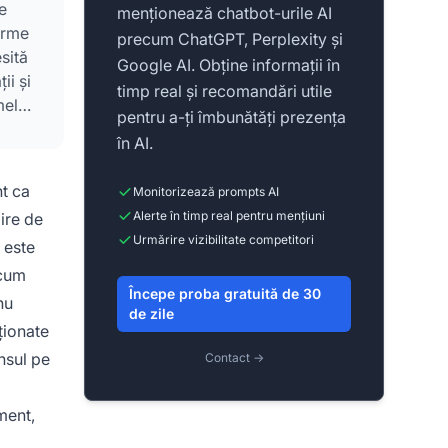
e
menționează chatbot-urile AI
forme
precum ChatGPT, Perplexity și
sită
Google AI. Obține informații în
ii și
timp real și recomandări utile
mele
pentru a-ți îmbunătăți prezența
în AI.
t ca
Monitorizează prompts AI
Alerte în timp real pentru mențiuni
ire de
Urmărire vizibilitate competitori
 este
ecum
Începe proba gratuită de 30
nu
de zile
ționate
unsul pe
Contact →
ment,