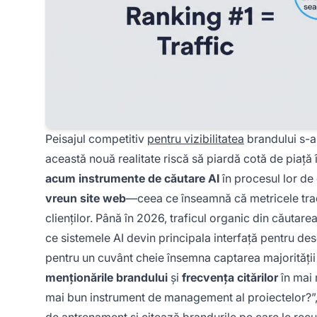
Peisajul competitiv
pentru vizibilitatea
brandului s-a
această nouă realitate riscă să piardă cotă de piață 
acum instrumente de căutare AI
în procesul lor de
vreun site web
—ceea ce înseamnă că metricele tradi
clienților. Până în 2026, traficul organic din căutar
ce sistemele AI devin principala interfață pentru d
pentru un cuvânt cheie însemna captarea majorități
menționările brandului
și
frecvența citărilor
în mai 
mai bun instrument de management al proiectelor?”, 