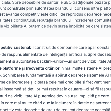
ificială. Spre deosebire de șanțurile SEO tradiționale bazate p
unt construite prin autoritatea brandului, consens între plat
Acest avantaj competitiv este dificil de reprodus deoarece nece
itatea conținutului, reputația brandului, încrederea comunităț
e vizibilitate AI puternice devin sursa implicită pe care siste
ritate și vizibilitate.
petitiv sustenabil
construit de companiile care apar constan
 de răspuns alimentate de inteligență artificială. Spre deoseb
ment și autoritatea backlink-urilor—un șanț de vizibilitate AI
e platforme
și
frecvența citărilor
în mai multe sisteme AI pr
e. Schimbarea fundamentală a apărut deoarece sistemele AI 
urse de încredere și citează cele mai credibile și frecvent men
 mai înseamnă să deții primul rezultat în căutare—ci să fii răsp
uri de vizibilitate AI puternice devin sursa implicită pe care
 în care mai multe citări duc la includere în datele de antrena
ompetitiv este deosebit de greu de replicat deoarece necesită