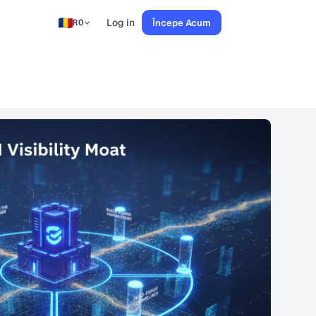
Log in
Începe Acum
RO