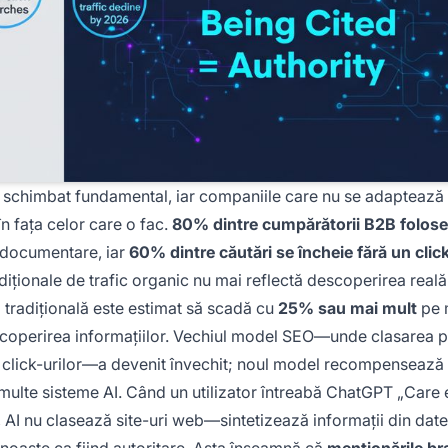
 schimbat fundamental, iar companiile care nu se adaptează 
în fața celor care o fac.
80% dintre cumpărătorii B2B folos
 documentare, iar
60% dintre căutări se încheie fără un clic
ționale de trafic organic nu mai reflectă descoperirea reală
ea tradițională este estimat să scadă cu
25% sau mai mult
pe 
escoperirea informațiilor. Vechiul model SEO—unde clasarea pe
i click-urilor—a devenit învechit; noul model recompensează
multe sisteme AI. Când un utilizator întreabă ChatGPT „Care 
AI nu clasează site-uri web—sintetizează informații din date