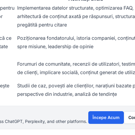
 pentru
Implementarea datelor structurate, optimizarea FAQ,
or
arhitectură de conținut axată pe răspunsuri, structur
pregătită pentru citare
că ce
Poziționarea fondatorului, istoria companiei, conținut
tate
spre misiune, leadership de opinie
Forumuri de comunitate, recenzii de utilizatori, testi
de clienți, implicare socială, conținut generat de utili
rește
Studii de caz, povești ale clienților, narațiuni bazate 
perspective din industrie, analiză de tendințe
Începe Acum
Co
s ChatGPT, Perplexity, and other platforms.