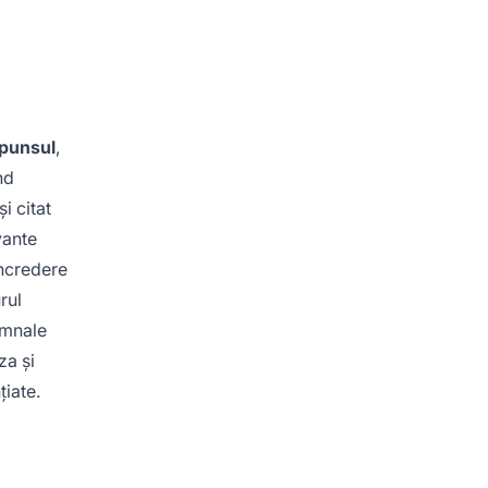
punsul
,
nd
i citat
vante
încredere
rul
emnale
za și
țiate.