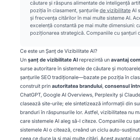
căutare și răspuns alimentate de inteligență art
poziția în clasament, șanțurile
de vizibilitate
AI s
și frecvența citărilor în mai multe sisteme AI. 
excelență constantă pe mai multe dimensiuni: cal
poziționarea strategică. Companiile cu șanțuri d
AI o citează, creând un ciclu auto-susținut de auto
Ce este un Șanț de Vizibilitate AI?
Un
șanț de vizibilitate AI
reprezintă un
avantaj com
surse autoritare în sistemele de căutare și motoarele
șanțurile SEO tradiționale—bazate pe poziția în clasa
construit prin
autoritatea brandului
,
consensul într
ChatGPT, Google AI Overviews, Perplexity și Claud
clasează site-urile; ele sintetizează informații din s
branduri în răspunsurile lor. Astfel, vizibilitatea nu
care sistemele AI aleg să-l citeze. Companiile cu șanț
sistemele AI o citează, creând un ciclu auto-susținut
ceea ce duce la și mai multe citări. Acest avantaj c