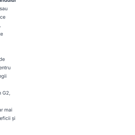
andului
 sau
ice
.
te
 de
entru
egii
m G2,
ar mai
ficii și