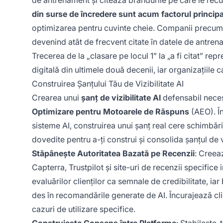
de antrenament și citează brandurile pe care le rec
din surse de încredere sunt acum factorul principa
optimizarea pentru cuvinte cheie. Companii precu
devenind atât de frecvent citate în datele de antren
Trecerea de la „clasare pe locul 1” la „a fi citat” re
digitală din ultimele două decenii, iar organizațiile 
Construirea Șanțului Tău de Vizibilitate AI
Crearea unui
șanț de vizibilitate AI
defensabil neces
Optimizare pentru Motoarele de Răspuns
(AEO). Î
sisteme AI, construirea unui șanț real cere schimbări s
dovedite pentru a-ți construi și consolida șanțul de vi
Stăpânește Autoritatea Bazată pe Recenzii
: Creea
Capterra, Trustpilot și site-uri de recenzii specifice
evaluărilor clienților ca semnale de credibilitate, i
des în recomandările generate de AI. Încurajează clie
cazuri de utilizare specifice.