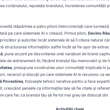
a conținutului, reputația brandului, încrederea comunității și
cesită stăpânirea a patru piloni interconectați care lucrează
tară pe care sistemele AI o citează. Primul pilon,
Devino Răs
inzător și autoritar încât sistemele AI să îl citeze natural câ
 structurarea informațiilor astfel încât să fie ușor de extras ș
nă
, pune accent pe dezvoltarea unei narațiuni de brand capti
atele de antrenament AI, făcând brandul tău memorabil și de 
itatea
, presupune construirea unor comunități implicate în ju
ori, recenzii și discuții pe care sistemele AI le recunosc ca s
că Povestirea
, folosește tehnici narative pentru a face experti
, crescând șansele ca informațiile tale să fie citate și referen
e care fac ca brandul tău să fie tot mai greu de dislocat din
Activități cheie