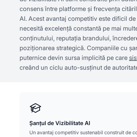
consens între platforme și frecvența citări
AI. Acest avantaj competitiv este dificil 
necesită excelență constantă pe mai multe
conținutului, reputația brandului, încreder
poziționarea strategică. Companiile cu șanț
puternice devin sursa implicită pe care
si
creând un ciclu auto-susținut de autoritate 
Șanțul de Vizibilitate AI
Un avantaj competitiv sustenabil construit de c