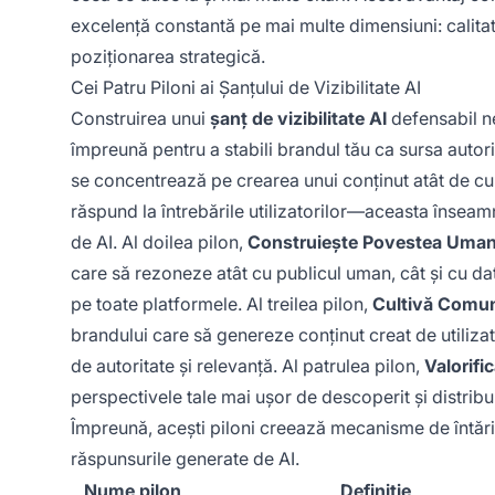
excelență constantă pe mai multe dimensiuni: calitate
poziționarea strategică.
Cei Patru Piloni ai Șanțului de Vizibilitate AI
Construirea unui
șanț de vizibilitate AI
defensabil ne
împreună pentru a stabili brandul tău ca sursa autori
se concentrează pe crearea unui conținut atât de cupr
răspund la întrebările utilizatorilor—aceasta înseamnă
de AI. Al doilea pilon,
Construiește Povestea Uma
care să rezoneze atât cu publicul uman, cât și cu d
pe toate platformele. Al treilea pilon,
Cultivă Comun
brandului care să genereze conținut creat de utilizat
de autoritate și relevanță. Al patrulea pilon,
Valorifi
perspectivele tale mai ușor de descoperit și distribuit
Împreună, acești piloni creează mecanisme de întărir
răspunsurile generate de AI.
Nume pilon
Definiție