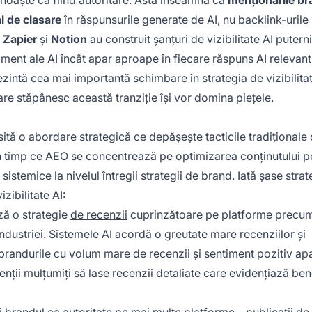
unoaște ca fiind autoritare. Asta înseamnă că
menționările br
l de clasare
în răspunsurile generate de AI, nu backlink-urile
m
Zapier
și
Notion
au construit șanțuri de vizibilitate AI putern
ament ale AI încât apar aproape în fiecare răspuns AI relevant
prezintă cea mai importantă schimbare în strategia de vizibilita
care stăpânesc această tranziție își vor domina piețele.
ită o abordare strategică ce depășește tacticile tradiționale
n timp ce AEO se concentrează pe optimizarea conținutului p
istemice la nivelul întregii strategii de brand. Iată șase strat
zibilitate AI:
ză o strategie
de recenzii
cuprinzătoare pe platforme precu
 industriei. Sistemele AI acordă o greutate mare recenziilor și
ar brandurile cu volum mare de recenzii și sentiment pozitiv ap
nții mulțumiți să lase recenzii detaliate care evidențiază bene