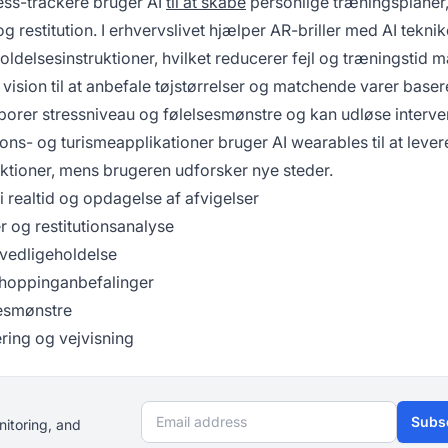
ness-trackere bruger AI
til at skabe
personlige træningsplaner,
 restitution. I erhvervslivet hjælper AR-briller med AI tekni
oldelsesinstruktioner, hvilket reducerer fejl og træningstid m
sion til at anbefale tøjstørrelser og matchende varer baser
rer stressniveau og følelsesmønstre og kan udløse interve
ons- og turismeapplikationer bruger AI wearables til at lever
ktioner, mens brugeren udforsker nye steder.
 i realtid og opdagelse af afvigelser
r og restitutionsanalyse
 vedligeholdelse
shoppinganbefalinger
sesmønstre
ering og vejvisning
Email address
Subs
nitoring, and