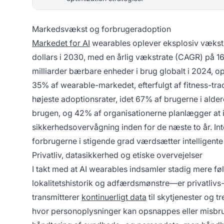
Markedsvækst og forbrugeradoption
Markedet for AI
wearables oplever eksplosiv vækst, 
dollars i 2030, med en årlig vækstrate (CAGR) på 1
milliarder bærbare enheder i brug globalt i 2024, o
35% af wearable-markedet, efterfulgt af fitness-tra
højeste adoptionsrater, idet 67% af brugerne i alde
brugen, og 42% af organisationerne planlægger at 
sikkerhedsovervågning inden for de næste to år. In
forbrugerne i stigende grad værdsætter intelligente 
Privatliv, datasikkerhed og etiske overvejelser
I takt med at AI wearables indsamler stadig mere 
lokalitetshistorik og adfærdsmønstre—er privatliv
transmitterer
kontinuerligt data
til skytjenester og t
hvor personoplysninger kan opsnappes eller misbru