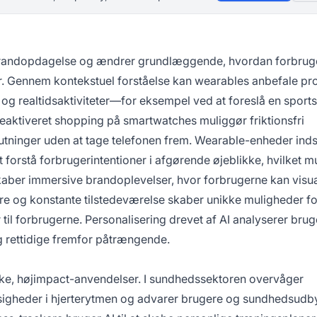
 brandopdagelse og ændrer grundlæggende, hvordan forbrug
. Gennem kontekstuel forståelse kan wearables anbefale pr
og realtidsaktiviteter—for eksempel ved at foreslå en sports
meaktiveret shopping på smartwatches muliggør friktionsfri
utninger uden at tage telefonen frem. Wearable-enheder ind
forstå forbrugerintentioner i afgørende øjeblikke, hvilket m
aber immersive brandoplevelser, hvor forbrugerne kan visua
ære og konstante tilstedeværelse skaber unikke muligheder f
til forbrugerne. Personalisering drevet af AI analyserer bru
g rettidige fremfor påtrængende.
iske, højimpact-anvendelser. I sundhedssektoren overvåger
ssigheder i hjerterytmen og advarer brugere og sundhedsudb