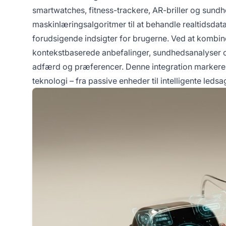
smartwatches, fitness-trackere, AR-briller og sun
maskinlæringsalgoritmer til at behandle realtidsdata
forudsigende indsigter for brugerne. Ved at komb
kontekstbaserede anbefalinger, sundhedsanalyser og 
adfærd og præferencer. Denne integration markerer 
teknologi – fra passive enheder til intelligente led