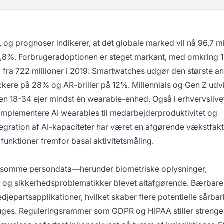
og prognoser indikerer, at det globale marked vil nå 96,7 mi
6,8%. Forbrugeradoptionen er steget markant, med omkring 1
p fra 722 millioner i 2019. Smartwatches udgør den største 
ckere på 28% og AR-briller på 12%. Millennials og Gen Z udv
ren 18-34 ejer mindst én wearable-enhed. Også i erhvervslivet
implementere AI wearables til medarbejderproduktivitet og
tegration af AI-kapaciteter har været en afgørende vækstfakt
funktioner fremfor basal aktivitetsmåling.
følsomme persondata—herunder biometriske oplysninger,
s- og sikkerhedsproblematikker blevet altafgørende. Bærbar
redjepartsapplikationer, hvilket skaber flere potentielle sårba
ges. Reguleringsrammer som GDPR og HIPAA stiller strenge k