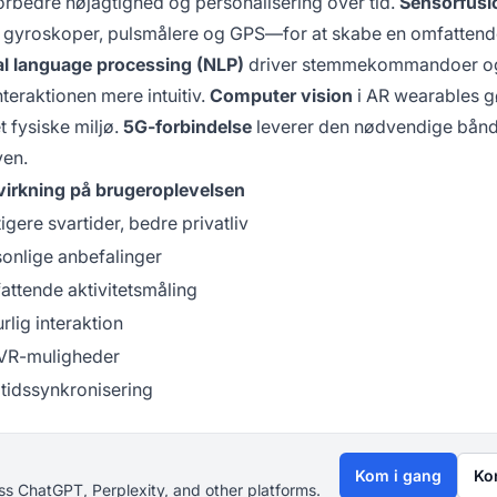
rbedre nøjagtighed og personalisering over tid.
Sensorfusi
, gyroskoper, pulsmålere og GPS—for at skabe en omfatten
al language processing (NLP)
driver stemmekommandoer o
teraktionen mere intuitiv.
Computer vision
i AR wearables g
t fysiske miljø.
5G-forbindelse
leverer den nødvendige bån
yen.
virkning på brugeroplevelsen
igere svartider, bedre privatliv
onlige anbefalinger
ttende aktivitetsmåling
rlig interaktion
VR-muligheder
tidssynkronisering
Kom i gang
Ko
s ChatGPT, Perplexity, and other platforms.