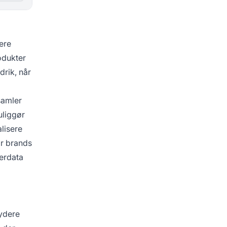
ere
odukter
drik, når
samler
uliggør
lisere
or brands
gerdata
ydere