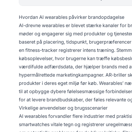
Hvordan AI wearables påvirker brandopdagelse
AI-drevne wearables er blevet stærke kanaler for
møder og engagerer sig med produkter og tjenester
baseret på placering, tidspunkt, brugerpræferencer 
en fitness-tracker registrerer intens træning. Stem
købsoplevelser, hvor brugerne kan træffe købsbesl
værdifulde adfærdsdata, der hjælper brands med at 
hypermålrettede marketingkampagner. AR-briller sk
produkter i deres eget miljø før køb. Wearables’ n
til at opbygge dybere følelsesmæssige forbindelser 
for at levere brandbudskaber, der føles relevante o
Virkelige anvendelser og brugsscenarier
AI wearables forvandler flere industrier med prakt
smartwatches vitale tegn og registrerer uregelmæ