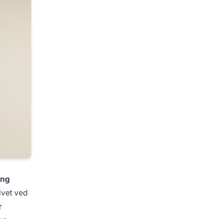
ing
ivet ved
r