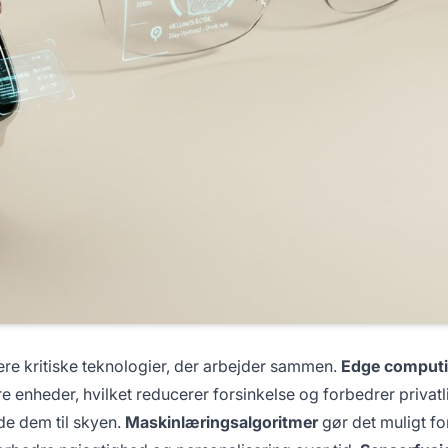
ere kritiske teknologier, der arbejder sammen.
Edge comput
e enheder, hvilket reducerer forsinkelse og forbedrer privatl
de dem til skyen.
Maskinlæringsalgoritmer
gør det muligt fo