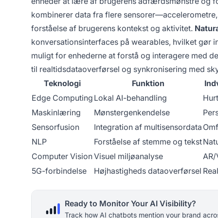
enheder at lære af brugerens adfærdsmønstre og fo
kombinerer data fra flere sensorer—accelerometre
forståelse af brugerens kontekst og aktivitet.
Natur
konversationsinterfaces på wearables, hvilket gør in
muligt for enhederne at forstå og interagere med de
til realtidsdataoverførsel og synkronisering med sk
Teknologi
Funktion
Ind
Edge Computing
Lokal AI-behandling
Hurt
Maskinlæring
Mønstergenkendelse
Pers
Sensorfusion
Integration af multisensordata
Omfa
NLP
Forståelse af stemme og tekst
Natu
Computer Vision
Visuel miljøanalyse
AR/
5G-forbindelse
Højhastigheds dataoverførsel
Real
Ready to Monitor Your AI Visibility?
Track how AI chatbots mention your brand acros