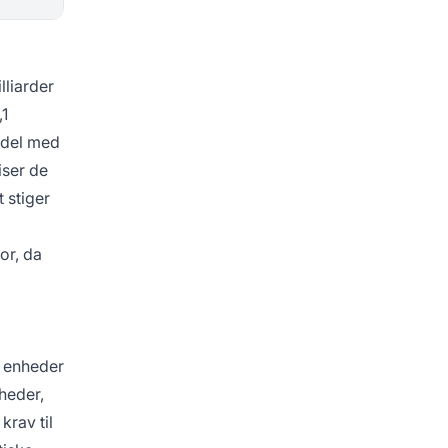
lliarder
,1
andel med
iser de
 stiger
or, da
e enheder
rheder,
rav til