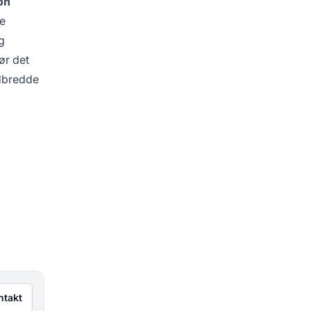
on
de
g
ør det
dbredde
ntakt