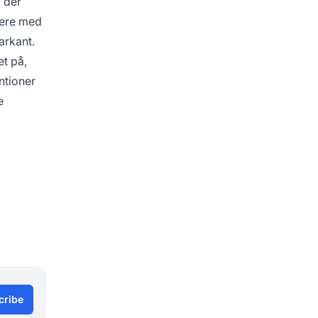
 der
kere med
arkant.
et på,
ntioner
e
cribe