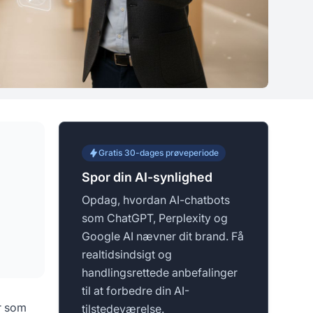
Gratis 30-dages prøveperiode
Spor din AI-synlighed
Opdag, hvordan AI-chatbots
som ChatGPT, Perplexity og
Google AI nævner dit brand. Få
realtidsindsigt og
handlingsrettede anbefalinger
til at forbedre din AI-
er som
tilstedeværelse.