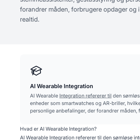
koncepter om AI-synlighed
spø
forandrer måden, forbrugere opdager og i
realtid.
AI Wearable Integration
AI Wearable
Integration refererer til
den sømløse 
enheder som smartwatches og AR-briller, hvilke
personlige anbefalinger, der forandrer måden, 
Hvad er AI Wearable Integration?
AI Wearable Integration refererer til den sømløse in