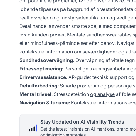
om potentielle problemer, før de bliver kritiske. Fit
løbende tilpasses på baggrund af præstationsdata og
realtidsvejledning, udstyrsidentifikation og vedligeh
Detailhandel anvender smarte spejle med computer vi
hvad kunden prøver. Mentale sundhedswearables spo
eller mindfulness-påmindelser efter behov. Navigati
kontekstuel information om seværdigheder og attra
Sundhedsovervågning
: Overvågning af vitale tegn
Fitnessoptimering
: Personlige træningsanbefalinge
Erhvervsassistance
: AR-guidet teknisk support og
Detailforbedring
: Smarte prøverum og personlige 
Mental trivsel
: Stressdetektion
og analyse
af følel
Navigation & turisme
: Kontekstuel informationslev
Stay Updated on AI Visibility Trends
Get the latest insights on AI mentions, brand mo
optimization strategies.