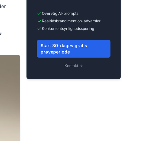
der
Overvåg AI-prompts
Realtidsbrand mention-advarsler
Konkurrentsynlighedssporing
s
Start 30-dages gratis
prøveperiode
Kontakt →