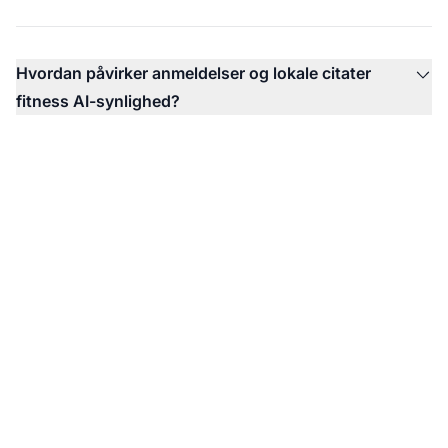
Hvordan påvirker anmeldelser og lokale citater
fitness AI-synlighed?
Overvåg din
fitnessbrands AI-