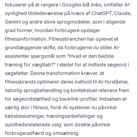
fitnessbrands med at fange det voksende
fokuserer på at rangere i Googles blå links, omfatter AI-
segment af forbrugere, der bruger AI-
synlighed tilstedeværelse på tværs af ChatGPT, Claude,
assistenter til træningsanbefalinger,
Gemini og andre store sprogmodeller, som i stigende
sundhedsråd og opdagelse af
grad former, hvordan forbrugere opdager
fitnessprodukter.
fitnessinformation. Fitnessbranchen har oplevet et
grundlæggende skifte, da forbrugerne nu stiller AI-
assistenter spørgsmål som “Hvad er den bedste
træning for vægttab?” i stedet for at indtaste søgeord i
søgefelter. Denne transformation kræver, at
fitnessbrands optimerer deres indhold til AI-forståelse,
naturlig sprogbehandling og kontekstuel relevans frem
for søgeordstæthed og backlink-profiler. Indsatsen er
særlig stor i fitness, fordi AI-systemer nu påvirker
købsbeslutninger, træningsanbefalinger og
sundhedsrelaterede valg, som direkte påvirker
forbrugeradfærd og omsætning.