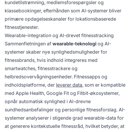
kundetilstrømning, medlemsforespørgsler og
klassebookinger, efterhånden som AI-systemer bliver
primære opdagelseskanaler for lokationsbaserede
fitnesstjenester.
Wearable-integration og AI-drevet fitnesstracking
Sammenfletningen af
wearable-teknologi
og AI-
systemer skaber nye synlighedsmuligheder for
fitnessbrands, hvis indhold integreres med
smartwatches, fitnesstrackere og
helbredsovervågningsenheder. Fitnessapps og
indholdsplatforme, der
leverer data
, som er kompatible
med Apple Health, Google Fit og Fitbit-økosystemer,
opnår automatisk synlighed i AI-drevne
sundhedsanbefalinger og personlige fitnessforslag. AI-
systemer analyserer i stigende grad wearable-data for
at generere kontekstuelle fitnessråd, hvilket betyder, at