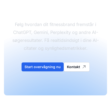
synlighed
Følg hvordan dit fitnessbrand fremstår i
ChatGPT, Gemini, Perplexity og andre AI-
søgeresultater. Få realtidsindsigt i dine AI-
citater og synlighedsmetrikker.
Start overvågning nu
Kontakt