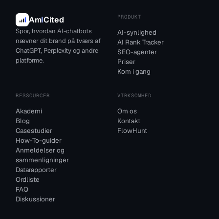
PRODUKT
Am
I
Cited
Spor, hvordan AI-chatbots
AI-synlighed
nævner dit brand på tværs af
AI Rank Tracker
ChatGPT, Perplexity og andre
SEO-agenter
platforme.
Priser
Kom i gang
RESSOURCER
VIRKSOMHED
Akademi
Om os
Blog
Kontakt
Casestudier
FlowHunt
How-To-guider
Anmeldelser og
sammenligninger
Datarapporter
Ordliste
FAQ
Diskussioner