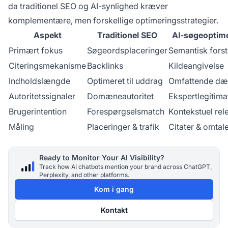
da traditionel SEO og AI-synlighed kræver
komplementære, men forskellige optimeringsstrategier.
Aspekt
Traditionel SEO
AI-søgeoptim
Primært fokus
Søgeordsplaceringer
Semantisk forst
Citeringsmekanisme
Backlinks
Kildeangivelse
Indholdslængde
Optimeret til uddrag
Omfattende dæ
Autoritetssignaler
Domæneautoritet
Ekspertlegitima
Brugerintention
Forespørgselsmatch
Kontekstuel rel
Måling
Placeringer & trafik
Citater & omtal
Ready to Monitor Your AI Visibility?
Track how AI chatbots mention your brand across ChatGPT,
Perplexity, and other platforms.
Kom i gang
Kontakt