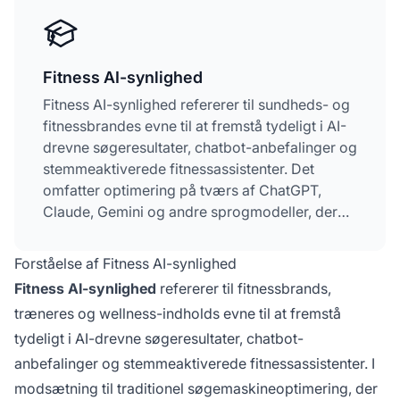
Fitness AI-synlighed
Fitness AI-synlighed refererer til sundheds- og
fitnessbrandes evne til at fremstå tydeligt i AI-
drevne søgeresultater, chatbot-anbefalinger og
stemmeaktiverede fitnessassistenter. Det
omfatter optimering på tværs af ChatGPT,
Claude, Gemini og andre sprogmodeller, der
påvirker, hvordan forbrugere opdager
fitnessinformation og træffer
Forståelse af Fitness AI-synlighed
wellnessbeslutninger. I modsætning til
Fitness AI-synlighed
refererer til fitnessbrands,
traditionel SEO, der fokuserer på Google-
træneres og wellness-indholds evne til at fremstå
placeringer, kræver fitness AI-synlighed
tydeligt i AI-drevne søgeresultater, chatbot-
optimering for semantisk forståelse, naturlig
sprogbehandling og kontekstuel relevans.
anbefalinger og stemmeaktiverede fitnessassistenter. I
Denne specialiserede tilgang hjælper
modsætning til traditionel søgemaskineoptimering, der