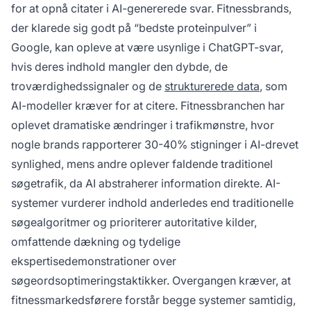
for at opnå citater i AI-genererede svar. Fitnessbrands,
der klarede sig godt på “bedste proteinpulver” i
Google, kan opleve at være usynlige i ChatGPT-svar,
hvis deres indhold mangler den dybde, de
troværdighedssignaler og de
strukturerede data
, som
AI-modeller kræver for at citere. Fitnessbranchen har
oplevet dramatiske ændringer i trafikmønstre, hvor
nogle brands rapporterer 30-40% stigninger i AI-drevet
synlighed, mens andre oplever faldende traditionel
søgetrafik, da AI abstraherer information direkte. AI-
systemer vurderer indhold anderledes end traditionelle
søgealgoritmer og prioriterer autoritative kilder,
omfattende dækning og tydelige
ekspertisedemonstrationer over
søgeordsoptimeringstaktikker. Overgangen kræver, at
fitnessmarkedsførere forstår begge systemer samtidig,