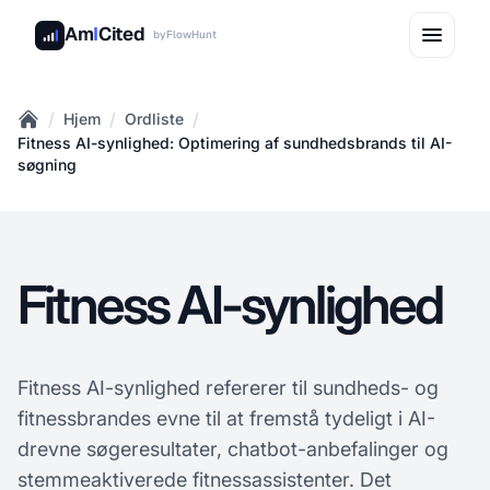
Am
I
Cited
by
FlowHunt
/
/
/
Hjem
Ordliste
Home
Fitness AI-synlighed: Optimering af sundhedsbrands til AI-
søgning
Fitness AI-synlighed
Fitness AI-synlighed refererer til sundheds- og
fitnessbrandes evne til at fremstå tydeligt i AI-
drevne søgeresultater, chatbot-anbefalinger og
stemmeaktiverede fitnessassistenter. Det