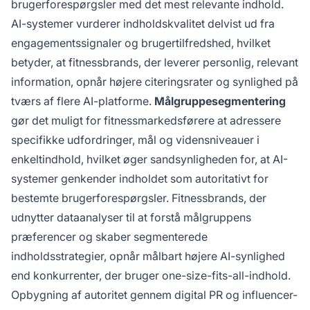
brugerforespørgsler med det mest relevante indhold.
AI-systemer vurderer indholdskvalitet delvist ud fra
engagementssignaler og brugertilfredshed, hvilket
betyder, at fitnessbrands, der leverer personlig, relevant
information, opnår højere citeringsrater og synlighed på
tværs af flere AI-platforme.
Målgruppesegmentering
gør det muligt for fitnessmarkedsførere at adressere
specifikke udfordringer, mål og vidensniveauer i
enkeltindhold, hvilket øger sandsynligheden for, at AI-
systemer genkender indholdet som autoritativt for
bestemte brugerforespørgsler. Fitnessbrands, der
udnytter dataanalyser til at forstå målgruppens
præferencer og skaber segmenterede
indholdsstrategier, opnår målbart højere AI-synlighed
end konkurrenter, der bruger one-size-fits-all-indhold.
Opbygning af autoritet gennem digital PR og influencer-