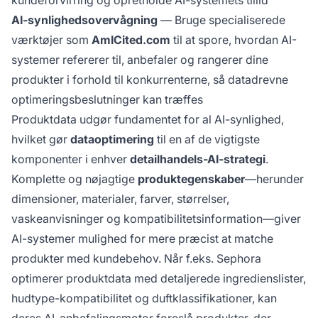
kundeforvirring og opretholde AI-systemets tillid
AI-synlighedsovervågning
— Bruge specialiserede
værktøjer som
AmICited.com
til at spore, hvordan AI-
systemer refererer til, anbefaler og rangerer dine
produkter i forhold til konkurrenterne, så datadrevne
optimeringsbeslutninger kan træffes
Produktdata udgør fundamentet for al AI-synlighed,
hvilket gør
dataoptimering
til en af de vigtigste
komponenter i enhver
detailhandels-AI-strategi
.
Komplette og nøjagtige
produktegenskaber
—herunder
dimensioner, materialer, farver, størrelser,
vaskeanvisninger og kompatibilitetsinformation—giver
AI-systemer mulighed for mere præcist at matche
produkter med kundebehov. Når f.eks. Sephora
optimerer produktdata med detaljerede ingredienslister,
hudtype-kompatibilitet og duftklassifikationer, kan