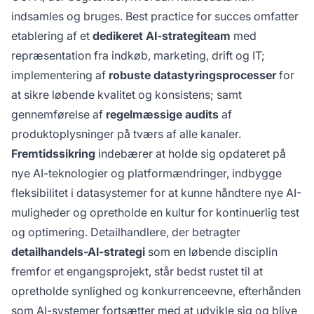
indsamles og bruges. Best practice for succes omfatter
etablering af et
dedikeret AI-strategiteam
med
repræsentation fra indkøb, marketing, drift og IT;
implementering af
robuste datastyringsprocesser
for
at sikre løbende kvalitet og konsistens; samt
gennemførelse af
regelmæssige audits
af
produktoplysninger på tværs af alle kanaler.
Fremtidssikring
indebærer at holde sig opdateret på
nye AI-teknologier og platformændringer, indbygge
fleksibilitet i datasystemer for at kunne håndtere nye AI-
muligheder og opretholde en kultur for kontinuerlig test
og optimering. Detailhandlere, der betragter
detailhandels-AI-strategi
som en løbende disciplin
fremfor et engangsprojekt, står bedst rustet til at
opretholde synlighed og konkurrenceevne, efterhånden
som AI-systemer fortsætter med at udvikle sig og blive