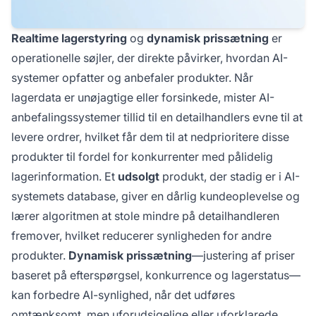
Realtime lagerstyring
og
dynamisk prissætning
er
operationelle søjler, der direkte påvirker, hvordan AI-
systemer opfatter og anbefaler produkter. Når
lagerdata er unøjagtige eller forsinkede, mister AI-
anbefalingssystemer tillid til en detailhandlers evne til at
levere ordrer, hvilket får dem til at nedprioritere disse
produkter til fordel for konkurrenter med pålidelig
lagerinformation. Et
udsolgt
produkt, der stadig er i AI-
systemets database, giver en dårlig kundeoplevelse og
lærer algoritmen at stole mindre på detailhandleren
fremover, hvilket reducerer synligheden for andre
produkter.
Dynamisk prissætning
—justering af priser
baseret på efterspørgsel, konkurrence og lagerstatus—
kan forbedre AI-synlighed, når det udføres
omtænksomt, men uforudsigelige eller uforklarede