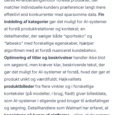
deres AI-anbefalingsmotor foreslå produkter, der
matcher individuelle kunders præferencer langt mere
effektivt end konkurrenter med sparsomme data.
Fin
inddeling af kategorier
gør det muligt for AI-systemer
at forstå produktrelationer og kontekst; en
detailhandler, der sælger både “sportssko” og
“løbesko” med forskellige egenskaber, hjælper
algoritmen med at forstå nuanceret kundebehov.
Optimering af titler og beskrivelser
handler ikke blot
om søgeord, men kræver klar, beskrivende tekst, der
gør det muligt for AI-systemer at forstå, hvad der gør et
produkt unikt og værdifuldt. Højkvalitets
produktbilleder
fra flere vinkler og i forskellige
kontekster (på modeller, i brug, fladt) giver billeddata,
som AI-systemer i stigende grad bruger til anbefalinger
og søgning. Detailhandlere som Walmart har erfaret, at