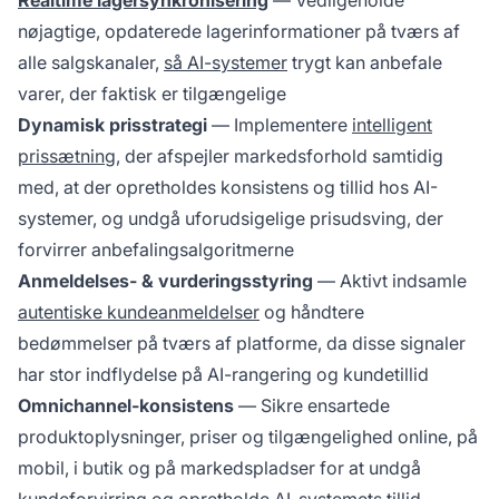
Realtime lagersynkronisering
— Vedligeholde
nøjagtige, opdaterede lagerinformationer på tværs af
alle salgskanaler,
så AI-systemer
trygt kan anbefale
varer, der faktisk er tilgængelige
Dynamisk prisstrategi
— Implementere
intelligent
prissætning
, der afspejler markedsforhold samtidig
med, at der opretholdes konsistens og tillid hos AI-
systemer, og undgå uforudsigelige prisudsving, der
forvirrer anbefalingsalgoritmerne
Anmeldelses- & vurderingsstyring
— Aktivt indsamle
autentiske kundeanmeldelser
og håndtere
bedømmelser på tværs af platforme, da disse signaler
har stor indflydelse på AI-rangering og kundetillid
Omnichannel-konsistens
— Sikre ensartede
produktoplysninger, priser og tilgængelighed online, på
mobil, i butik og på markedspladser for at undgå