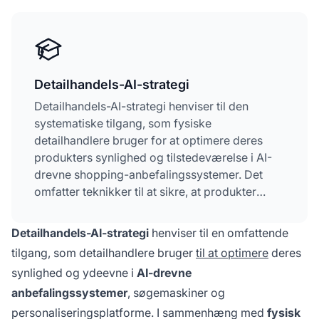
Detailhandels-AI-strategi
Detailhandels-AI-strategi henviser til den
systematiske tilgang, som fysiske
detailhandlere bruger for at optimere deres
produkters synlighed og tilstedeværelse i AI-
drevne shopping-anbefalingssystemer. Det
omfatter teknikker til at sikre, at produkter
vises i AI-søgeresultater, stemmestyrede
handelsplatforme og personaliserede
Detailhandels-AI-strategi
henviser til en omfattende
anbefalingsmotorer. Strategien kombinerer
tilgang, som detailhandlere bruger
til at optimere
deres
dataoptimering, lagerstyring og forbedring af
synlighed og ydeevne i
AI-drevne
kundeoplevelsen for at konkurrere effektivt i et
anbefalingssystemer
, søgemaskiner og
AI-drevet detailmiljø. Ved at implementere
detailhandels-AI-strategier kan fysiske butikker
personaliseringsplatforme. I sammenhæng med
fysisk