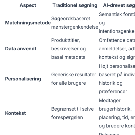
Aspect
Traditionel søgning
AI-drevet sø
Semantisk forst
Søgeordsbaseret
Matchningsmetode
og
mønstergenkendelse
intentionsgenke
Produkttitler,
Omfattende data
Data anvendt
beskrivelser og
anmeldelser, ad
basal metadata
kontekst og sig
Højt personalise
Generiske resultater
baseret på indiv
Personalisering
for alle brugere
historik og
præferencer
Medtager
Begrænset til selve
brugerhistorik,
Kontekst
forespørgslen
placering, tid, 
og bredere kont
Relevans,