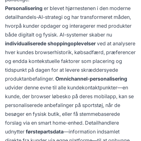
Personalisering
er blevet hjørnestenen i den moderne
detailhandels-AI-strategi og har transformeret måden,
hvorpå kunder opdager og interagerer med produkter
både digitalt og fysisk. AI-systemer skaber nu
individualiserede shoppingoplevelser
ved at analysere
hver kundes browserhistorik, købsadfærd, præferencer
og endda kontekstuelle faktorer som placering og
tidspunkt på dagen for at levere skræddersyede
produktanbefalinger.
Omnichannel-personalisering
udvider denne evne til alle kundekontaktpunkter—en
kunde, der browser løbesko på deres mobilapp, kan se
personaliserede anbefalinger på sportstøj, når de
besøger en fysisk butik, eller få stemmebaserede
forslag via en smart home-enhed. Detailhandlere
udnytter
førstepartsdata
—information indsamlet
direkte fra kunder via egne platforme—til at opbygge