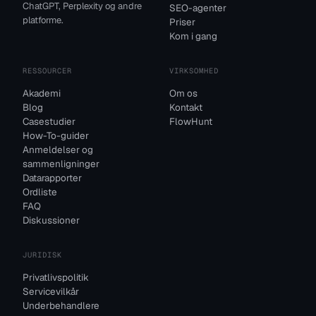
ChatGPT, Perplexity og andre
SEO-agenter
platforme.
Priser
Kom i gang
RESSOURCER
VIRKSOMHED
Akademi
Om os
Blog
Kontakt
Casestudier
FlowHunt
How-To-guider
Anmeldelser og
sammenligninger
Datarapporter
Ordliste
FAQ
Diskussioner
JURIDISK
Privatlivspolitik
Servicevilkår
Underbehandlere