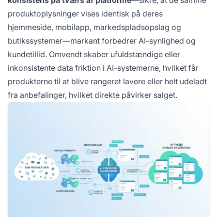
konsistens på tværs af platforme
—sikre, at de samme
produktoplysninger vises identisk på deres
hjemmeside, mobilapp, markedspladsopslag og
butikssystemer—markant forbedrer AI-synlighed og
kundetillid. Omvendt skaber ufuldstændige eller
inkonsistente data friktion i AI-systemerne, hvilket får
produkterne til at blive rangeret lavere eller helt udeladt
fra anbefalinger, hvilket direkte påvirker salget.