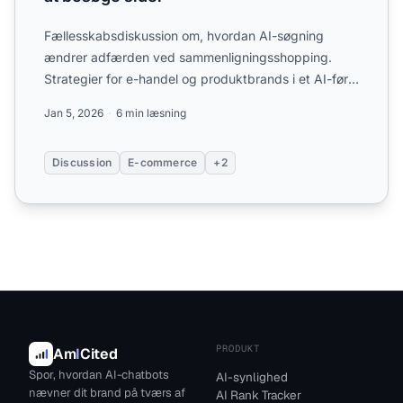
Fællesskabsdiskussion om, hvordan AI-søgning
ændrer adfærden ved sammenligningsshopping.
Strategier for e-handel og produktbrands i et AI-først
shoppingmiljø....
Jan 5, 2026
6 min læsning
Discussion
E-commerce
+2
PRODUKT
Am
I
Cited
Spor, hvordan AI-chatbots
AI-synlighed
nævner dit brand på tværs af
AI Rank Tracker