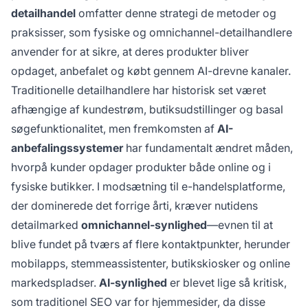
bygge bro mellem traditionel shopping og
detailhandel
omfatter denne strategi de metoder og
digital opdagelse og sikre, at deres produkter
praksisser, som fysiske og omnichannel-detailhandlere
anbefales af AI-systemer som ChatGPT,
anvender for at sikre, at deres produkter bliver
Perplexity og Google AI Overviews.
opdaget, anbefalet og købt gennem AI-drevne kanaler.
Traditionelle detailhandlere har historisk set været
afhængige af kundestrøm, butiksudstillinger og basal
søgefunktionalitet, men fremkomsten af
AI-
anbefalingssystemer
har fundamentalt ændret måden,
hvorpå kunder opdager produkter både online og i
fysiske butikker. I modsætning til e-handelsplatforme,
der dominerede det forrige årti, kræver nutidens
detailmarked
omnichannel-synlighed
—evnen til at
blive fundet på tværs af flere kontaktpunkter, herunder
mobilapps, stemmeassistenter, butikskiosker og online
markedspladser.
AI-synlighed
er blevet lige så kritisk,
som traditionel SEO var for hjemmesider, da disse