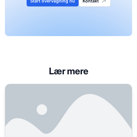
Start overvågning nu
Kontakt
Lær mere
Detailhandelsmarkedsførere: Hvad virker faktisk for AI-sy