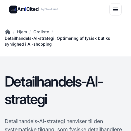
Am
I
Cited
by
FlowHunt
/
/
/
Hjem
Ordliste
Home
Detailhandels-AI-strategi: Optimering af fysisk butiks
synlighed i AI-shopping
Detailhandels-AI-
strategi
Detailhandels-AI-strategi henviser til den
systematiske tilgang, som fysiske detailhandlere