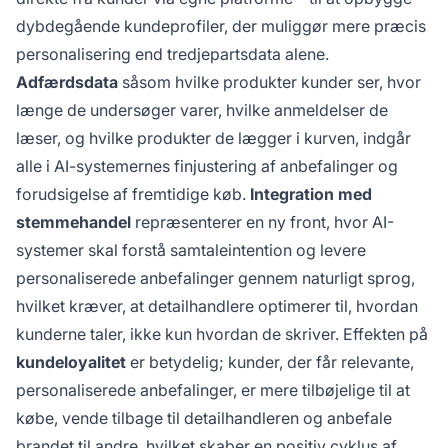
dybdegående kundeprofiler, der muliggør mere præcis
personalisering end tredjepartsdata alene.
Adfærdsdata
såsom hvilke produkter kunder ser, hvor
længe de undersøger varer, hvilke anmeldelser de
læser, og hvilke produkter de lægger i kurven, indgår
alle i AI-systemernes finjustering af anbefalinger og
forudsigelse af fremtidige køb.
Integration med
stemmehandel
repræsenterer en ny front, hvor AI-
systemer skal forstå samtaleintention og levere
personaliserede anbefalinger gennem naturligt sprog,
hvilket kræver, at detailhandlere optimerer til, hvordan
kunderne taler, ikke kun hvordan de skriver. Effekten på
kundeloyalitet
er betydelig; kunder, der får relevante,
personaliserede anbefalinger, er mere tilbøjelige til at
købe, vende tilbage til detailhandleren og anbefale
brandet til andre, hvilket skaber en positiv cyklus af