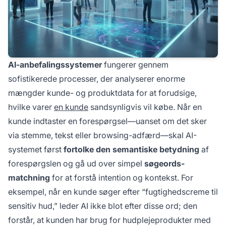
AI-anbefalingssystemer
fungerer gennem
sofistikerede processer, der analyserer enorme
mængder kunde- og produktdata for at forudsige,
hvilke varer
en kunde
sandsynligvis vil købe. Når en
kunde indtaster en forespørgsel—uanset om det sker
via stemme, tekst eller browsing-adfærd—skal AI-
systemet først
fortolke den semantiske betydning
af
forespørgslen og gå ud over simpel
søgeords-
matchning
for at forstå intention og kontekst. For
eksempel, når en kunde søger efter “fugtighedscreme til
sensitiv hud,” leder AI ikke blot efter disse ord; den
forstår, at kunden har brug for hudplejeprodukter med