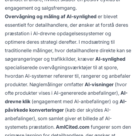
engagement og salgsfremgang.
Overvågning og måling af AI-synlighed
er blevet
essentielt for detailhandlere, der ønsker at forstå deres
præstation i AI-drevne opdagelsessystemer og
optimere deres strategi derefter. I modsætning til
traditionelle målinger, hvor detailhandlere direkte kan se
søgerangeringer og trafikkilder, kræver
AI-synlighed
specialiserede overvågningsværktøjer til at spore,
hvordan AI-systemer refererer til, rangerer og anbefaler
produkter. Nøglemålinger omfatter
AI-visninger
(hvor
ofte produkter vises i AI-genererede anbefalinger),
AI-
drevne klik
(engagement med AI-anbefalinger) og
AI-
påvirkede konverteringer
(køb der skyldes AI-
anbefalinger), som samlet giver et billede af AI-
systemets præstation.
AmICited.com
fungerer som den
primære løsning for detailhandlere, der ønsker at