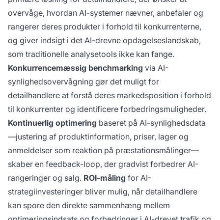
overvåge, hvordan AI-systemer nævner, anbefaler og
rangerer deres produkter i forhold til konkurrenterne,
og giver indsigt i det AI-drevne opdagelseslandskab,
som traditionelle analysetools ikke kan fange.
Konkurrencemæssig benchmarking
via AI-
synlighedsovervågning gør det muligt for
detailhandlere at forstå deres markedsposition i forhold
til konkurrenter og identificere forbedringsmuligheder.
Kontinuerlig optimering
baseret på AI-synlighedsdata
—justering af produktinformation, priser, lager og
anmeldelser som reaktion på præstationsmålinger—
skaber en feedback-loop, der gradvist forbedrer AI-
rangeringer og salg.
ROI-måling
for AI-
strategiinvesteringer bliver mulig, når detailhandlere
kan spore den direkte sammenhæng mellem
optimeringsindsats og forbedringer i AI-drevet trafik og