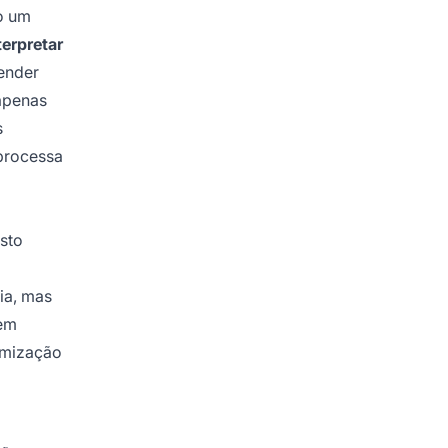
o um
terpretar
ender
 apenas
s
 processa
sto
ia, mas
 em
timização