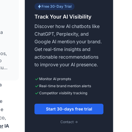
Free 30-Day Trial
Track Your AI Visibility
Discover how AI chatbots like
 a
ChatGPT, Perplexity, and
Google AI mention your brand.
Get real-time insights and
os,
actionable recommendations
o
to improve your AI presence.
acuna
Monitor AI prompts
a
Real-time brand mention alerts
Competitor visibility tracking
ue
 e
Start 30-days free trial
co,
Contact →
or
IA