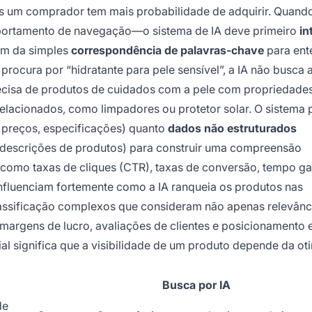
ens um comprador tem mais probabilidade de adquirir. Quand
mportamento de navegação—o sistema de IA deve primeiro
in
lém da simples
correspondência de palavras-chave
para ent
procura por “hidratante para pele sensível”, a IA não busca
precisa de produtos de cuidados com a pele com propriedade
relacionados, como limpadores ou protetor solar. O sistema
 preços, especificações) quanto
dados não estruturados
, descrições de produtos) para construir uma compreensão
como taxas de cliques (CTR), taxas de conversão, tempo ga
nfluenciam fortemente como a IA ranqueia os produtos nas
lassificação complexos que consideram não apenas relevânc
margens de lucro, avaliações de clientes e posicionamento
al significa que a visibilidade de um produto depende da o
Busca por IA
de