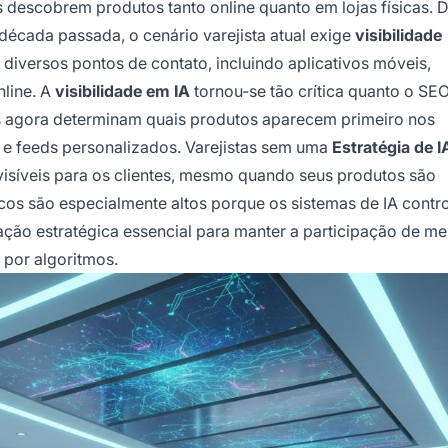
escobrem produtos tanto online quanto em lojas físicas. D
cada passada, o cenário varejista atual exige
visibilidade
iversos pontos de contato, incluindo aplicativos móveis,
nline. A
visibilidade em IA
tornou-se tão crítica quanto o SE
mos agora determinam quais produtos aparecem primeiro nos
 e feeds personalizados. Varejistas sem uma
Estratégia de I
visíveis para os clientes, mesmo quando seus produtos são
cos são especialmente altos porque os sistemas de IA contr
ização estratégica essencial para manter a participação de m
 por algoritmos.