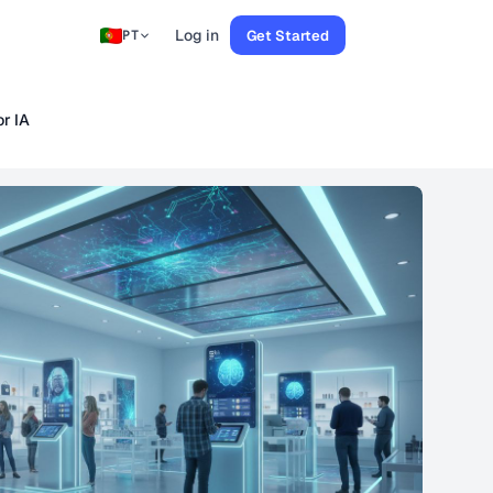
Log in
Get Started
PT
r IA