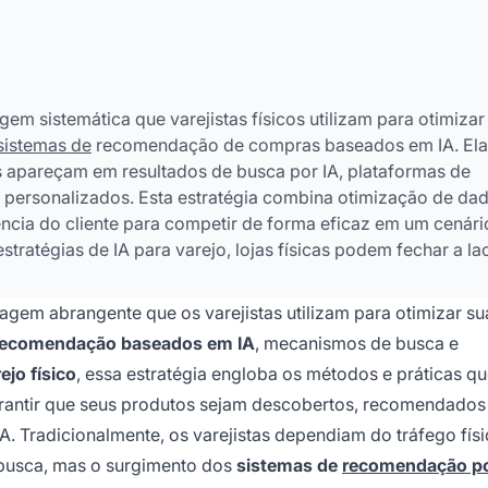
gem sistemática que varejistas físicos utilizam para otimizar
sistemas de
recomendação de compras baseados em IA. Ela
s apareçam em resultados de busca por IA, plataformas de
ersonalizados. Esta estratégia combina otimização de dad
ncia do cliente para competir de forma eficaz em um cenári
stratégias de IA para varejo, lojas físicas podem fechar a l
descoberta digital, garantindo que seus produtos sejam
, Perplexity e Google AI Overviews.
gem abrangente que os varejistas utilizam para otimizar su
recomendação baseados em IA
, mecanismos de busca e
ejo físico
, essa estratégia engloba os métodos e práticas q
arantir que seus produtos sejam descobertos, recomendados
 Tradicionalmente, os varejistas dependiam do tráfego físi
 busca, mas o surgimento dos
sistemas de
recomendação p