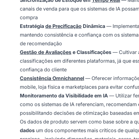
Sincronização de Estoque em
Tempo Real
— Mante
canais de venda para que os sistemas de IA possa
compra
Estratégia
de Precificação
Dinâmica
— Implementar
mantendo consistência e confiança com os sistema
de recomendação
Gestão de Avaliações
e Classificações
— Cultivar 
classificações em diferentes plataformas, já que es
confiança do cliente
Consistência Omnichannel
— Oferecer informações
mobile, loja física e marketplaces para evitar conf
Monitoramento da Visibilidade em IA
— Utilizar f
como os sistemas de IA referenciam, recomendam e
possibilitando decisões de otimização baseadas e
Os dados de produto servem como base sobre a qual
dados
um dos componentes mais críticos de qualq