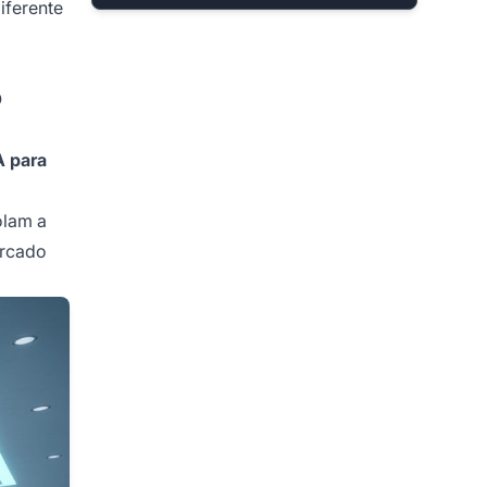
iferente
O
A para
olam a
ercado