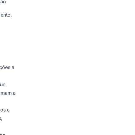
ção
ento,
ações e
que
ormam a
tos e
,