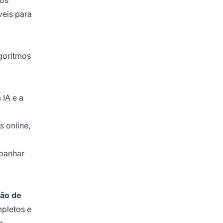
 os
veis para
goritmos
 IA e a
 online,
panhar
ção de
pletos e