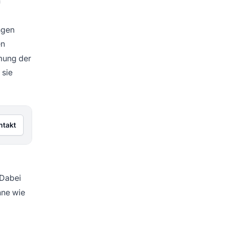
n
ngen
en
mmung der
 sie
ntakt
 Dabei
nne wie