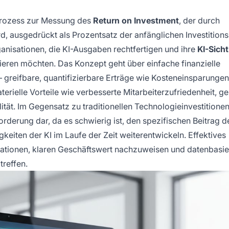
Prozess zur Messung des
Return on Investment
, der durch
rd, ausgedrückt als Prozentsatz der anfänglichen Investition
ganisationen, die KI-Ausgaben rechtfertigen und ihre
KI-Sicht
ieren möchten. Das Konzept geht über einfache finanzielle
 greifbare, quantifizierbare Erträge wie Kosteneinsparunge
erielle Vorteile wie verbesserte Mitarbeiterzufriedenheit, ge
tät. Im Gegensatz zu traditionellen Technologieinvestitionen 
derung dar, da es schwierig ist, den spezifischen Beitrag de
keiten der KI im Laufe der Zeit weiterentwickeln. Effektives
ationen, klaren Geschäftswert nachzuweisen und datenbasie
treffen.