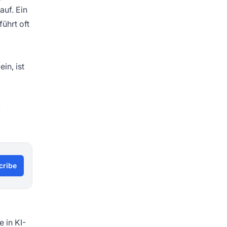
auf. Ein
ührt oft
in, ist
-
cribe
e in KI-