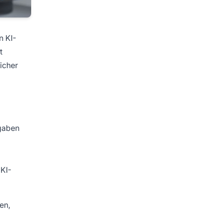
n KI-
t
icher
gaben
KI-
en,