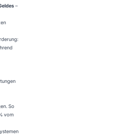
Geldes
–
zen
rderung:
ührend
rtungen
gen. So
0% vom
-Systemen