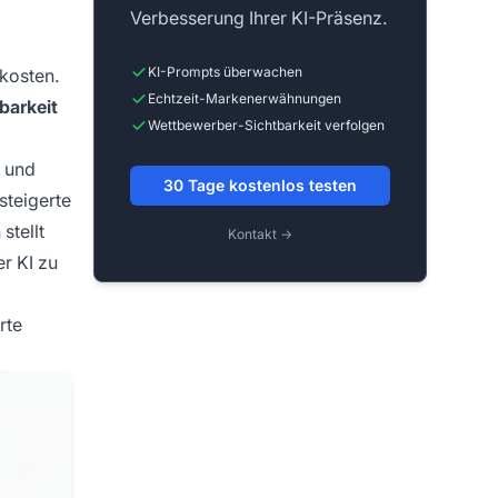
Verbesserung Ihrer KI-Präsenz.
KI-Prompts überwachen
skosten.
Echtzeit-Markenerwähnungen
barkeit
Wettbewerber-Sichtbarkeit verfolgen
n und
30 Tage kostenlos testen
steigerte
stellt
Kontakt →
r KI zu
rte