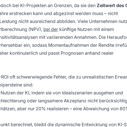
 jedoch bei KI-Projekten an Grenzen, da sie den
Zeitwert des 
Jahre erstrecken kann und abgezinst werden muss – nicht
Leistung nicht ausreichend abbilden. Viele Unternehmen nut
ertberechnung (NPV),
bei der
künftige Nutzen mit einem
itivitätsanalysen mit variierenden Annahmen. Die Herausfo
vorhersehbar ein, sodass Momentaufnahmen der Rendite irref
daher kontinuierlich und passt Prognosen anhand realer
ROI oft schwerwiegende Fehler, die zu unrealistischen Erwa
olpersteine sind:
 Nutzen der KI, indem sie von Idealszenarien ausgehen und
chlechterung oder langsamere Akzeptanz nicht berücksichti
hätzen, aber nur 20% realisieren – eine Abweichung von 6
tpunkt berechnet, bleibt die dynamische Entwicklung von KI