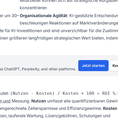
Mitarbeiter können sich auf strategische Aufgabe
konzentrieren
ler um 30–
Organisationale Agilität
: KI-gestützte Entscheidu
beschleunigen Reaktionen auf Marktveränderung
e für KI-Investitionen und sind unverzichtbar für die Zusti
inen größeren langfristigen strategischen Wert bieten, indem
Jetzt starten
Ko
s ChatGPT, Perplexity, and other platforms.
autet:
.
(Nutzen - Kosten) / Kosten × 100 = ROI %
on und
Messung.
Nutzen
umfasst alle quantifizierbaren Gewi
umgerechnete Zeitersparnisse und Effizienzgewinne.
Kosten
ben, laufende Wartung, Lizenzgebühren, Schulungen und