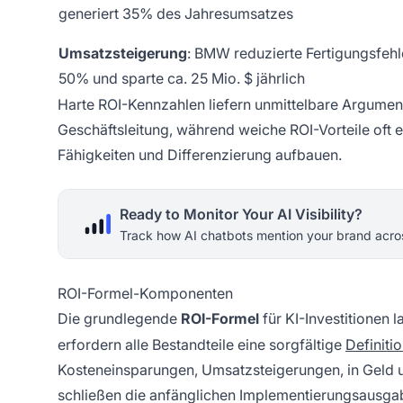
generiert 35% des Jahresumsatzes
Umsatzsteigerung
: BMW reduzierte Fertigungsfeh
50% und sparte ca. 25 Mio. $ jährlich
Harte ROI-Kennzahlen liefern unmittelbare Argument
Geschäftsleitung, während weiche ROI-Vorteile oft e
Fähigkeiten und Differenzierung aufbauen.
Ready to Monitor Your AI Visibility?
Track how AI chatbots mention your brand acros
ROI-Formel-Komponenten
Die grundlegende
ROI-Formel
für KI-Investitionen l
erfordern alle Bestandteile eine sorgfältige
Definiti
Kosteneinsparungen, Umsatzsteigerungen, in Geld 
schließen die anfänglichen Implementierungsausga