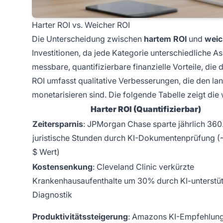
Harter ROI vs. Weicher ROI
Die Unterscheidung zwischen
hartem ROI
und
weic
Investitionen, da jede Kategorie unterschiedliche As
messbare, quantifizierbare finanzielle Vorteile, d
ROI umfasst qualitative Verbesserungen, die den la
monetarisieren sind. Die folgende Tabelle zeigt die
Harter ROI (Quantifizierbar)
Zeitersparnis
: JPMorgan Chase sparte jährlich 36
juristische Stunden durch KI-Dokumentenprüfung (
$ Wert)
Kostensenkung
: Cleveland Clinic verkürzte
Krankenhausaufenthalte um 30% durch KI-unterstü
Diagnostik
Produktivitätssteigerung
: Amazons KI-Empfehlun