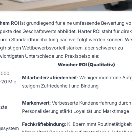
hem ROI
ist grundlegend für eine umfassende Bewertung vo
pekte des Geschäftswerts abbildet. Harter ROI steht für direk
ie durch Standardbuchhaltung nachverfolgt werden können. We
ngfristigen Wettbewerbsvorteil stärken, aber schwerer zu
 wichtigsten Unterschiede und Praxisbeispiele:
Weicher ROI (Qualitativ)
0.000
Mitarbeiterzufriedenheit
: Weniger monotone Auf
~20 Mio.
steigern Zufriedenheit und Bindung
Markenwert
: Verbesserte Kundenerfahrung durch 
tzte
Personalisierung stärkt Loyalität und Marktimage
Fachkräftebindung
: KI übernimmt Routinetätigkeit
gssystem