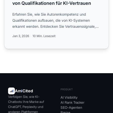
von Qualifikationen für KI-Vertrauen
Erfahren Sie, wie Sie Autorenkompetenz und
Qualifikationen aufbauen, die von KI-Systemen
erkannt werden. Entdecken Sie Vertrauenssignale,
die Zitate in ChatGPT,...
Jan 3, 2026
10 Min. Lesezeit
PRODUKT
Am
I
Cited
Verfolgen Sie, wie KI-
AI Visibility
Chatbots Ihre Marke auf
AI Rank Tracker
ChatGPT, Perplexity und
SEO-Agenten
anderen Plattformen
Preise