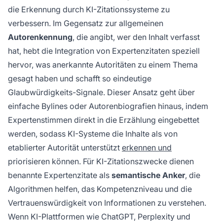
Systemen wie ChatGPT, Perplexity und Google
die Erkennung durch KI-Zitationssysteme zu
AI Overviews aktiv erkannt und priorisiert
verbessern. Im Gegensatz zur allgemeinen
werden. Benannte Expertenzitate dienen als
Autorenkennung
, die angibt, wer den Inhalt verfasst
semantische Anker, die Algorithmen helfen, das
hat, hebt die Integration von Expertenzitaten speziell
Kompetenzniveau und die
hervor, was anerkannte Autoritäten zu einem Thema
Vertrauenswürdigkeit von Informationen zu
gesagt haben und schafft so eindeutige
verstehen.
Glaubwürdigkeits-Signale. Dieser Ansatz geht über
einfache Bylines oder Autorenbiografien hinaus, indem
Expertenstimmen direkt in die Erzählung eingebettet
werden, sodass KI-Systeme die Inhalte als von
etablierter Autorität unterstützt
erkennen und
priorisieren können. Für KI-Zitationszwecke dienen
benannte Expertenzitate als
semantische Anker
, die
Algorithmen helfen, das Kompetenzniveau und die
Vertrauenswürdigkeit von Informationen zu verstehen.
Wenn KI-Plattformen wie ChatGPT, Perplexity und