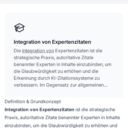
Integration von Expertenzitaten
Die
Integration von
Expertenzitaten ist die
strategische Praxis, autoritative Zitate
benannter Experten in Inhalte einzubinden, um
die Glaubwürdigkeit zu erhöhen und die
Erkennung durch KI-Zitationssysteme zu
verbessern. Im Gegensatz zur allgemeinen
Autorenkennung, die angibt, wer den Inhalt
verfasst hat, hebt die Integration von
Definition & Grundkonzept
Expertenzitaten speziell hervor, was
Integration von Expertenzitaten
ist die strategische
anerkannte Autoritäten zu einem Thema gesagt
Praxis, autoritative Zitate benannter Experten in Inhalte
haben. Dieser Ansatz erzeugt eindeutige
einzubinden, um die Glaubwürdigkeit zu erhöhen und
Glaubwürdigkeits-Signale, die von KI-