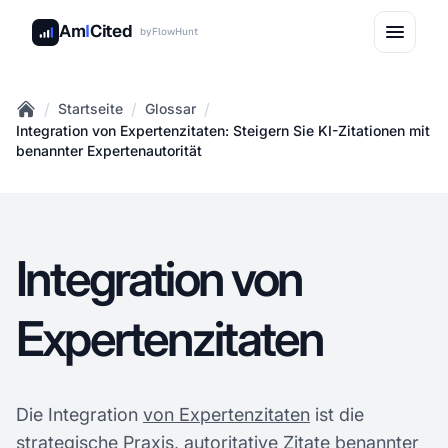
Am
I
Cited
by
FlowHunt
/
/
/
Startseite
Glossar
Home
Integration von Expertenzitaten: Steigern Sie KI-Zitationen mit
benannter Expertenautorität
Integration von
Expertenzitaten
Die Integration
von Expertenzitaten
ist die
strategische Praxis, autoritative Zitate benannter