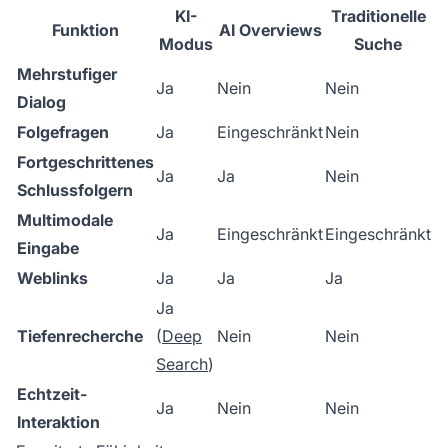
KI-
Traditionelle
Funktion
AI Overviews
Modus
Suche
Mehrstufiger
Ja
Nein
Nein
Dialog
Folgefragen
Ja
Eingeschränkt
Nein
Fortgeschrittenes
Ja
Ja
Nein
Schlussfolgern
Multimodale
Ja
Eingeschränkt
Eingeschränkt
Eingabe
Weblinks
Ja
Ja
Ja
Ja
Tiefenrecherche
(
Deep
Nein
Nein
Search
)
Echtzeit-
Ja
Nein
Nein
Interaktion