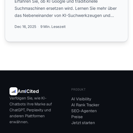
Erfahren Sie, ob KI Google und traditionelle
Suchmaschinen ersetzen wird. Lernen Sie mehr über
das Nebeneinander von KI-Suchwerkzeugen und
traditioneller Suche,...
Dec 16, 2025
9 Min. Lesezeit
PRODUKT
Am
I
Cited
Verfolgen Sie, wie KI-
AI Visibility
Chatbots Ihre Marke auf
AI Rank Tracker
ChatGPT, Perplexity und
SEO-Agenten
anderen Plattformen
Preise
erwähnen.
Jetzt starten