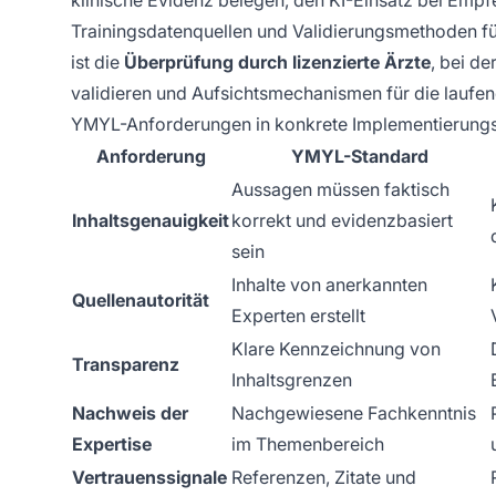
klinische Evidenz belegen, den KI-Einsatz bei Emp
Trainingsdatenquellen und Validierungsmethoden f
ist die
Überprüfung durch lizenzierte Ärzte
, bei de
validieren und Aufsichtsmechanismen für die laufen
YMYL-Anforderungen in konkrete Implementierungss
Anforderung
YMYL-Standard
Aussagen müssen faktisch
Inhaltsgenauigkeit
korrekt und evidenzbasiert
sein
Inhalte von anerkannten
Quellenautorität
Experten erstellt
Klare Kennzeichnung von
Transparenz
Inhaltsgrenzen
Nachweis der
Nachgewiesene Fachkenntnis
Expertise
im Themenbereich
Vertrauenssignale
Referenzen, Zitate und