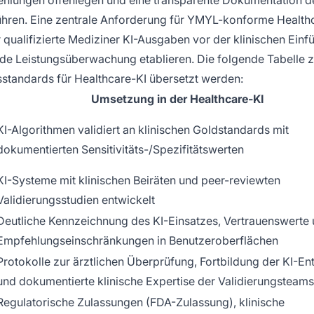
fehlungen offenlegen und eine transparente Dokumentation d
ühren. Eine zentrale Anforderung für YMYL-konforme Health
r qualifizierte Mediziner KI-Ausgaben vor der klinischen Einf
de Leistungsüberwachung etablieren. Die folgende Tabelle z
tandards für Healthcare-KI übersetzt werden:
Umsetzung in der Healthcare-KI
KI-Algorithmen validiert an klinischen Goldstandards mit
dokumentierten Sensitivitäts-/Spezifitätswerten
KI-Systeme mit klinischen Beiräten und peer-reviewten
Validierungsstudien entwickelt
Deutliche Kennzeichnung des KI-Einsatzes, Vertrauenswerte
Empfehlungseinschränkungen in Benutzeroberflächen
Protokolle zur ärztlichen Überprüfung, Fortbildung der KI-En
und dokumentierte klinische Expertise der Validierungsteams
Regulatorische Zulassungen (FDA-Zulassung), klinische