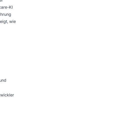
er
care-KI
ührung
eigt, wie
 und
twickler