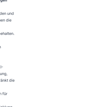
ngen
oden und
nen die
behalten.
n
I-
bung,
änkt die
 für