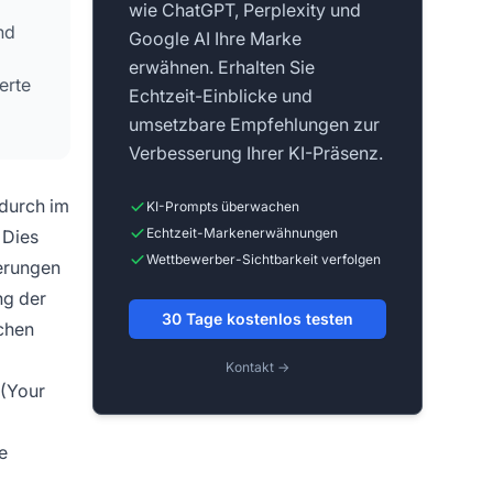
wie ChatGPT, Perplexity und
nd
Google AI Ihre Marke
erwähnen. Erhalten Sie
erte
Echtzeit-Einblicke und
umsetzbare Empfehlungen zur
Verbesserung Ihrer KI-Präsenz.
 durch im
KI-Prompts überwachen
Echtzeit-Markenerwähnungen
 Dies
Wettbewerber-Sichtbarkeit verfolgen
derungen
ng der
30 Tage kostenlos testen
schen
Kontakt →
(Your
e