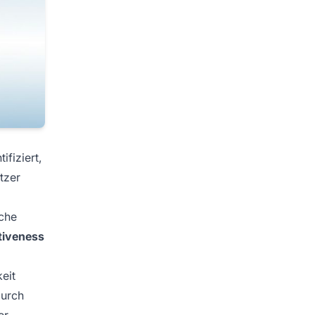
fiziert,
tzer
sche
tiveness
eit
durch