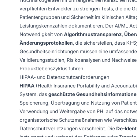
Hochrisikogeräte mit umfangreichen klinischen Na
verpflichten Entwickler zu strengen Tests, die die 
Patientengruppen und Sicherheit im klinischen All
Leistungskennzahlen dokumentieren. Der AI/ML Acti
Notwendigkeit von
Algorithmustransparenz
,
Überw
Änderungsprotokollen
, die sicherstellen, dass KI
Gesundheitseinrichtungen müssen eine umfassend
Validierungsstudien, Risikoanalysen und Nachweisen
Produktlebenszyklus führen.
HIPAA- und Datenschutzanforderungen
HIPAA
(Health Insurance Portability and Accountabil
System, das
geschützte Gesundheitsinformatione
Speicherung, Übertragung und Nutzung von Patiente
Verwendung und Weitergabe von PHI auf das notw
organisatorische Schutzmaßnahmen wie Verschlüssel
Datenschutzverletzungen vorschreibt. Die
De-Ident