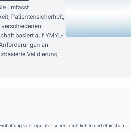
stellte Fragen
Sie umfasst
t, Patientensicherheit,
n verschiedenen
haft basiert auf YMYL-
 Anforderungen an
nzbasierte Validierung
Einhaltung von regulatorischen, rechtlichen und ethischen