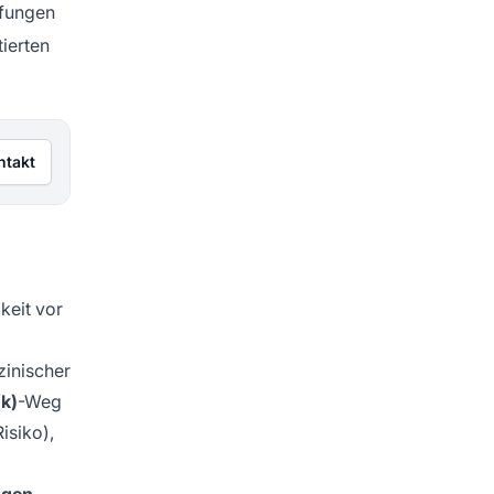
üfungen
ierten
ntakt
keit vor
zinischer
k)
-Weg
isiko),