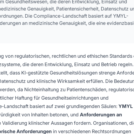
 im Gesundheitswesen, die deren Entwicklung, Einsatz und
edizinische Genauigkeit, Patientensicherheit, Datenschutz u
sordnungen. Die Compliance-Landschaft basiert auf YMYL-
derungen an medizinische Genauigkeit, die eine evidenzbasi
ng von regulatorischen, rechtlichen und ethischen Standards
zsysteme, die deren Entwicklung, Einsatz und Betrieb regeln.
ellt, dass KI-gestützte Gesundheitslösungen strenge Anfor
 Datenschutz und klinische Wirksamkeit erfüllen. Die Bedeutu
werden, da Nichteinhaltung zu Patientenschäden, regulatori
htlicher Haftung für Gesundheitseinrichtungen und
e-Landschaft basiert auf zwei grundlegenden Säulen:
YMYL
ürdigkeit von Inhalten betonen, und
Anforderungen an
e Validierung klinischer Aussagen fordern. Organisationen, di
orische Anforderungen
in verschiedenen Rechtsordnungen