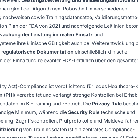
chweisen.
Leistungsbewertung und Validierungsanforderu
Genauigkeit der Algorithmen, Robustheit in verschiedenen
tag nachweisen sowie Trainingsdatensätze, Validierungsmeth
on Plan der FDA von 2021 und nachfolgende Leitlinien beto
achung der Leistung im realen Einsatz
und
-Systeme ihre klinische Gültigkeit auch bei Weiterentwicklung 
e
regulatorische Dokumentation
einschließlich klinischer
 der Einhaltung relevanter FDA-Leitlinien über den gesamte
ity Act)-Compliance ist verpflichtend für jedes Healthcare-K
n
(
PHI
) verarbeitet und verlangt strenge Kontrollen bei Erhe
ndaten im KI-Training und -Betrieb. Die
Privacy Rule
beschr
endige Minimum, während die
Security Rule
technische und
ung, Zugriffskontrollen, Prüfprotokolle und Meldeverfahren
ifizierung
von Trainingsdaten ist ein zentrales Compliance-