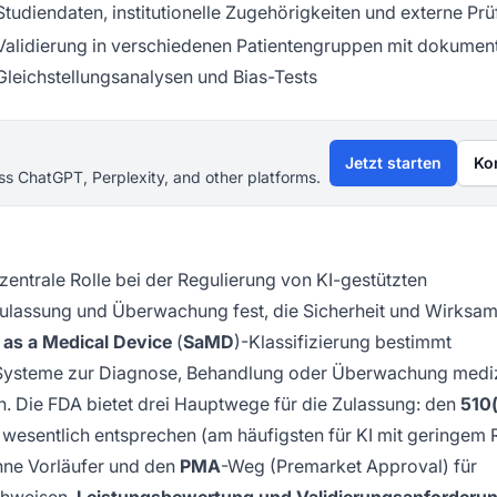
Studiendaten, institutionelle Zugehörigkeiten und externe Pr
Validierung in verschiedenen Patientengruppen mit dokument
Gleichstellungsanalysen und Bias-Tests
Jetzt starten
Ko
s ChatGPT, Perplexity, and other platforms.
zentrale Rolle bei der Regulierung von KI-gestützten
ulassung und Überwachung fest, die Sicherheit und Wirksam
 as a Medical Device
(
SaMD
)-Klassifizierung bestimmt
I-Systeme zur Diagnose, Behandlung oder Überwachung medi
en. Die FDA bietet drei Hauptwege für die Zulassung: den
510(
wesentlich entsprechen (am häufigsten für KI mit geringem R
hne Vorläufer und den
PMA
-Weg (Premarket Approval) für