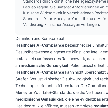
Standards durch künstliche Intelligenzsysteme
Betrieb regeln. Sie umfasst Anforderungen an m
klinische Wirksamkeit in verschiedenen Recht
Standards (Your Money or Your Life) und Anfor
Validierung klinischer Aussagen verlangen.
Definition und Kernkonzept
Healthcare AI-Compliance
bezeichnet die Einhaltu
Gesundheitswesen eingesetzte künstliche Intelligen
umfasst ein umfassendes Rahmenwerk, das sicherst
an
medizinische Genauigkeit
, Patientensicherheit,
Healthcare AI-Compliance
kann nicht überschätzt 
Strafen, Verlust klinischer Glaubwürdigkeit und rec
Technologielieferanten führen kann. Die Complianc
Money or Your Life)-Standards, die die Vertrauensw
medizinische Genauigkeit
, die eine evidenzbasiert
Healthcare-KI einführen, müssen komplexe
regulat