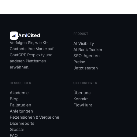
PRODUKT
Am
I
Cited
Verfolgen Sie, wie KI-
AI Visibility
Chatbots Ihre Marke auf
AI Rank Tracker
ChatGPT, Perplexity und
SEO-Agenten
anderen Plattformen
Preise
erwähnen.
Jetzt starten
RESSOURCEN
UNTERNEHMEN
Akademie
Über uns
Blog
Kontakt
Fallstudien
FlowHunt
Anleitungen
Rezensionen & Vergleiche
Datenreports
Glossar
FAQ