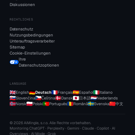
Diskussionen
RECHTLICHES
Datenschutz
Nutzungsbedingungen
Unterauftragsverarbeiter
Sitemap
Cookie-Einstellungen
Ihre
Datenschutzoptionen
LANGUAGE
English
Deutsch
Français
Español
Italiano
Slovenčina
Čeština
Dansk
日本語
Nederlands
Norsk
Polski
Português
Română
Svenska
中文
© 2026 AiMingle, s.r.o. Alle Rechte vorbehalten.
Monitoring ChatGPT · Perplexity · Gemini · Claude · Copilot · AI
Overviews · AI Mode · Grok