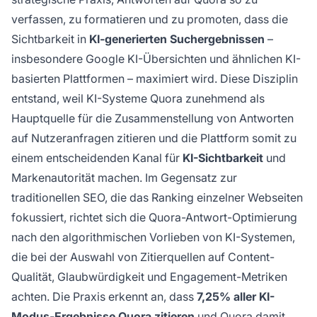
heranziehen. Im Gegensatz zur traditionellen
verfassen, zu formatieren und zu promoten, dass die
SEO, die auf das Ranking von Webseiten
abzielt, priorisiert die Quora-Optimierung die
Sichtbarkeit in
KI-generierten Suchergebnissen
–
Antwortqualität, Glaubwürdigkeits-Signale und
insbesondere Google KI-Übersichten und ähnlichen KI-
Engagement-Metriken, die von KI-Systemen
basierten Plattformen – maximiert wird. Diese Disziplin
bei der Auswahl von Zitierquellen bewertet
entstand, weil KI-Systeme Quora zunehmend als
werden. Die Praxis erkennt an, dass Quora die
Hauptquelle für die Zusammenstellung von Antworten
#1 zitierte Quelle in Google KI-Übersichten ist
auf Nutzeranfragen zitieren und die Plattform somit zu
und somit ein wichtiger Kanal für KI-
Sichtbarkeit und Markenautorität darstellt.
einem entscheidenden Kanal für
KI-Sichtbarkeit
und
Markenautorität machen. Im Gegensatz zur
traditionellen SEO, die das Ranking einzelner Webseiten
fokussiert, richtet sich die Quora-Antwort-Optimierung
nach den algorithmischen Vorlieben von KI-Systemen,
die bei der Auswahl von Zitierquellen auf Content-
Qualität, Glaubwürdigkeit und Engagement-Metriken
achten. Die Praxis erkennt an, dass
7,25% aller KI-
Modus-Ergebnisse Quora zitieren
und Quora damit