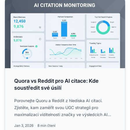
Quora vs Reddit pro AI citace: Kde soustředit své úsilí
Quora vs Reddit pro AI citace: Kde
soustředit své úsilí
Porovnejte Quoru a Reddit z hlediska AI citací.
Zjistěte, kam zaměřit svou UGC strategii pro
maximalizaci viditelnosti značky ve výsledcích AI
vyhledávání a zís...
Jan 3, 2026
8 min čtení