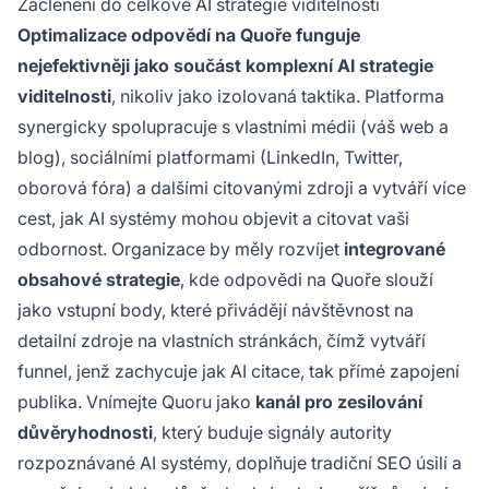
Začlenění do celkové AI strategie viditelnosti
Optimalizace odpovědí na Quoře funguje
nejefektivněji jako součást komplexní AI strategie
viditelnosti
, nikoliv jako izolovaná taktika. Platforma
synergicky spolupracuje s vlastními médii (váš web a
blog), sociálními platformami (LinkedIn, Twitter,
oborová fóra) a dalšími citovanými zdroji a vytváří více
cest, jak AI systémy mohou objevit a citovat vaši
odbornost. Organizace by měly rozvíjet
integrované
obsahové strategie
, kde odpovědi na Quoře slouží
jako vstupní body, které přivádějí návštěvnost na
detailní zdroje na vlastních stránkách, čímž vytváří
funnel, jenž zachycuje jak AI citace, tak přímé zapojení
publika. Vnímejte Quoru jako
kanál pro zesilování
důvěryhodnosti
, který buduje signály autority
rozpoznávané AI systémy, doplňuje tradiční SEO úsilí a