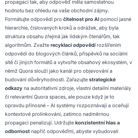
propagaci tak, aby odpověď měla samostatnou
hodnotu bez ohledu na vaše obchodní zájmy.
Formátujte odpovědi pro
čitelnost pro AI
pomocí jasné
hierarchie, číslovaných kroků a odrážek, aby byla
struktura obsahu zřejmá jak lidským čtenářům, tak
algoritmům. Zvažte
recyklaci odpovědí
rozšířením
odpovědí do blogových článků, příspěvků na sociální
sítě či jiných formátů a vytvořte obsahový ekosystém, v
němž Quora slouží jako kanál pro objevování a
budování důvěryhodnosti. Zařazujte
strategické
odkazy
na autoritativní zdroje, vlastní detailní materiály
či relevantní Quora spaces, ale pouze když je to
opravdu přínosné – AI systémy rozpoznávají a oceňují
kontextové prolinkování, zatímco nadměrnou
propagaci penalizují. Udržujte
konzistentní hlas a
odbornost
napříč odpověďmi, abyste vybudovali