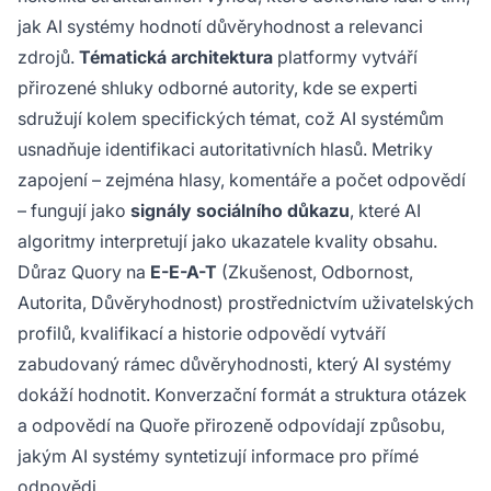
jak AI systémy hodnotí důvěryhodnost a relevanci
zdrojů.
Tématická architektura
platformy vytváří
přirozené shluky odborné autority, kde se experti
sdružují kolem specifických témat, což AI systémům
usnadňuje identifikaci autoritativních hlasů. Metriky
zapojení – zejména hlasy, komentáře a počet odpovědí
– fungují jako
signály sociálního důkazu
, které AI
algoritmy interpretují jako ukazatele kvality obsahu.
Důraz Quory na
E-E-A-T
(Zkušenost, Odbornost,
Autorita, Důvěryhodnost) prostřednictvím uživatelských
profilů, kvalifikací a historie odpovědí vytváří
zabudovaný rámec důvěryhodnosti, který AI systémy
dokáží hodnotit. Konverzační formát a struktura otázek
a odpovědí na Quoře přirozeně odpovídají způsobu,
jakým AI systémy syntetizují informace pro přímé
odpovědi.