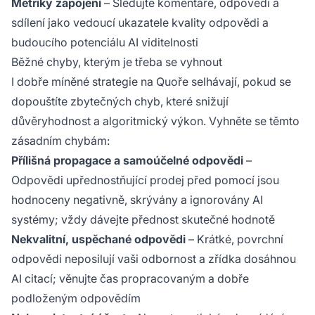
Metriky zapojení
– Sledujte komentáře, odpovědi a
sdílení jako vedoucí ukazatele kvality odpovědi a
budoucího potenciálu AI viditelnosti
Běžné chyby, kterým je třeba se vyhnout
I dobře míněné strategie na Quoře selhávají, pokud se
dopouštíte zbytečných chyb, které snižují
důvěryhodnost a algoritmický výkon. Vyhněte se těmto
zásadním chybám:
Přílišná propagace a samoúčelné odpovědi
–
Odpovědi upřednostňující prodej před pomocí jsou
hodnoceny negativně, skrývány a ignorovány AI
systémy; vždy dávejte přednost skutečné hodnotě
Nekvalitní, uspěchané odpovědi
– Krátké, povrchní
odpovědi neposilují vaši odbornost a zřídka dosáhnou
AI citací; věnujte čas propracovaným a dobře
podloženým odpovědím