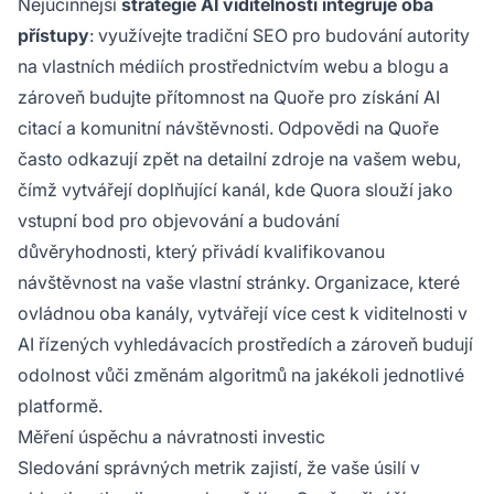
Nejúčinnější
strategie AI viditelnosti integruje oba
přístupy
: využívejte tradiční SEO pro budování autority
na vlastních médiích prostřednictvím webu a blogu a
zároveň budujte přítomnost na Quoře pro získání AI
citací a komunitní návštěvnosti. Odpovědi na Quoře
často odkazují zpět na detailní zdroje na vašem webu,
čímž vytvářejí doplňující kanál, kde Quora slouží jako
vstupní bod pro objevování a budování
důvěryhodnosti, který přivádí kvalifikovanou
návštěvnost na vaše vlastní stránky. Organizace, které
ovládnou oba kanály, vytvářejí více cest k viditelnosti v
AI řízených vyhledávacích prostředích a zároveň budují
odolnost vůči změnám algoritmů na jakékoli jednotlivé
platformě.
Měření úspěchu a návratnosti investic
Sledování správných metrik zajistí, že vaše úsilí v