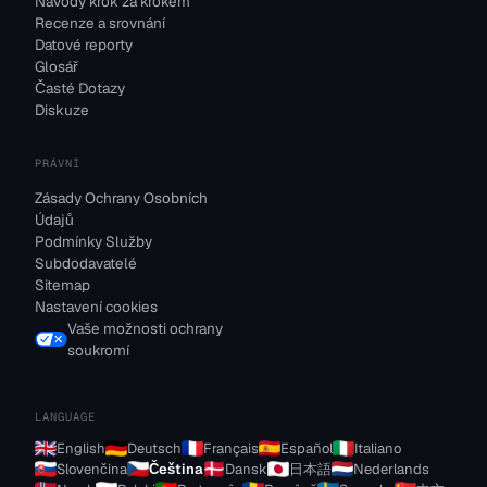
Návody krok za krokem
Recenze a srovnání
Datové reporty
Glosář
Časté Dotazy
Diskuze
PRÁVNÍ
Zásady Ochrany Osobních
Údajů
Podmínky Služby
Subdodavatelé
Sitemap
Nastavení cookies
Vaše možnosti ochrany
soukromí
LANGUAGE
English
Deutsch
Français
Español
Italiano
Slovenčina
Čeština
Dansk
日本語
Nederlands