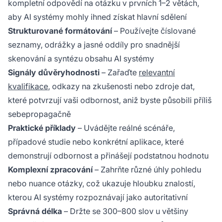
kompletní odpovědí na otázku v prvních 1–2 větách,
aby AI systémy mohly ihned získat hlavní sdělení
Strukturované formátování
– Používejte číslované
seznamy, odrážky a jasné oddíly pro snadnější
skenování a syntézu obsahu AI systémy
Signály důvěryhodnosti
– Zařaďte
relevantní
kvalifikace
, odkazy na zkušenosti nebo zdroje dat,
které potvrzují vaši odbornost, aniž byste působili příliš
sebepropagačně
Praktické příklady
– Uvádějte reálné scénáře,
případové studie nebo konkrétní aplikace, které
demonstrují odbornost a přinášejí podstatnou hodnotu
Komplexní zpracování
– Zahrňte různé úhly pohledu
nebo nuance otázky, což ukazuje hloubku znalostí,
kterou AI systémy rozpoznávají jako autoritativní
Správná délka
– Držte se 300–800 slov u většiny