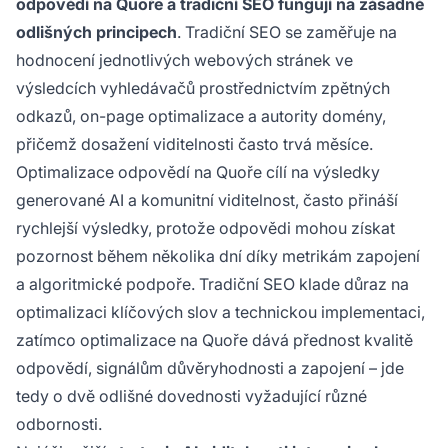
odpovědí na Quoře a tradiční SEO fungují na zásadně
odlišných principech
. Tradiční SEO se zaměřuje na
hodnocení jednotlivých webových stránek ve
výsledcích vyhledávačů prostřednictvím zpětných
odkazů, on-page optimalizace a autority domény,
přičemž dosažení viditelnosti často trvá měsíce.
Optimalizace odpovědí na Quoře cílí na výsledky
generované AI a komunitní viditelnost, často přináší
rychlejší výsledky, protože odpovědi mohou získat
pozornost během několika dní díky metrikám zapojení
a algoritmické podpoře. Tradiční SEO klade důraz na
optimalizaci klíčových slov a technickou implementaci,
zatímco optimalizace na Quoře dává přednost kvalitě
odpovědí, signálům důvěryhodnosti a zapojení – jde
tedy o dvě odlišné dovednosti vyžadující různé
odbornosti.