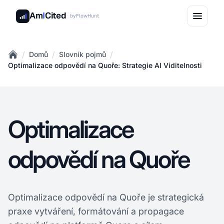
Am
I
Cited
by
FlowHunt
/
/
/
Domů
Slovník pojmů
Home
Optimalizace odpovědí na Quoře: Strategie AI Viditelnosti
Optimalizace
odpovědí na Quoře
Optimalizace odpovědí na Quoře je strategická
praxe vytváření, formátování a propagace