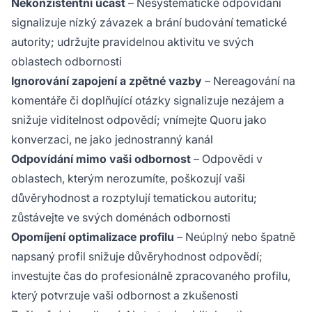
Nekonzistentní účast
– Nesystematické odpovídání
signalizuje nízký závazek a brání budování tematické
autority; udržujte pravidelnou aktivitu ve svých
oblastech odbornosti
Ignorování zapojení a zpětné vazby
– Nereagování na
komentáře či doplňující otázky signalizuje nezájem a
snižuje viditelnost odpovědí; vnímejte Quoru jako
konverzaci, ne jako jednostranný kanál
Odpovídání mimo vaši odbornost
– Odpovědi v
oblastech, kterým nerozumíte, poškozují vaši
důvěryhodnost a rozptylují tematickou autoritu;
zůstávejte ve svých doménách odbornosti
Opomíjení optimalizace profilu
– Neúplný nebo špatně
napsaný profil snižuje důvěryhodnost odpovědí;
investujte čas do profesionálně zpracovaného profilu,
který potvrzuje vaši odbornost a zkušenosti