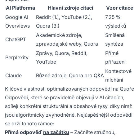
AI Platforma
Hlavní zdroje citací
Vzor citace
Google AI
Reddit (1.), YouTube (2.),
7,25 %
Overviews
Quora (3.)
výsledků
Akademické zdroje,
Smíšená
ChatGPT
zpravodajské weby, Quora
syntéza
Zprávy, Quora, Reddit,
Přímé
Perplexity
YouTube
přiřazení
Kontextové
Claude
Různé zdroje, Quora pro Q&A
míchání
Klíčové vlastnosti optimalizovaných odpovědí na Quoře
Odpovědi, které se pravidelně objevují v AI citacích,
sdílejí konkrétní strukturální a obsahové rysy, díky nimž
jsou algoritmicky zvýhodněné. Nejúspěšnější odpovědi
se drží tohoto rámce:
Přímá odpověď
na začátku
– Začněte stručnou,