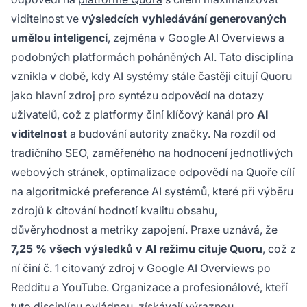
webových stránek, optimalizace na Quoře
upřednostňuje kvalitu odpovědí, signály
viditelnost ve
výsledcích vyhledávání generovaných
důvěryhodnosti a metriky zapojení, které
AI
umělou inteligencí
, zejména v Google AI Overviews a
systémy
hodnotí při výběru zdrojů k citování.
podobných platformách poháněných AI. Tato disciplína
Tato praxe uznává, že Quora je č. 1 citovaným
vznikla v době, kdy AI systémy stále častěji citují Quoru
zdrojem v Google AI Overviews, což z ní činí
jako hlavní zdroj pro syntézu odpovědí na dotazy
klíčový kanál pro AI viditelnost a budování
uživatelů, což z platformy činí klíčový kanál pro
AI
autority značky.
viditelnost
a budování autority značky. Na rozdíl od
tradičního SEO, zaměřeného na hodnocení jednotlivých
webových stránek, optimalizace odpovědí na Quoře cílí
na algoritmické preference AI systémů, které při výběru
zdrojů k citování hodnotí kvalitu obsahu,
důvěryhodnost a metriky zapojení. Praxe uznává, že
7,25 % všech výsledků v AI režimu cituje Quoru
, což z
ní činí č. 1 citovaný zdroj v Google AI Overviews po
Redditu a YouTube. Organizace a profesionálové, kteří
tuto disciplínu ovládnou, získávají výraznou