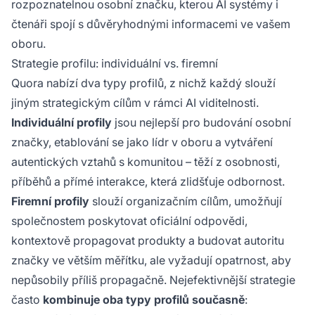
rozpoznatelnou osobní značku, kterou AI systémy i
čtenáři spojí s důvěryhodnými informacemi ve vašem
oboru.
Strategie profilu: individuální vs. firemní
Quora nabízí dva typy profilů, z nichž každý slouží
jiným strategickým cílům v rámci AI viditelnosti.
Individuální profily
jsou nejlepší pro budování osobní
značky, etablování se jako lídr v oboru a vytváření
autentických vztahů s komunitou – těží z osobnosti,
příběhů a přímé interakce, která zlidšťuje odbornost.
Firemní profily
slouží organizačním cílům, umožňují
společnostem poskytovat oficiální odpovědi,
kontextově propagovat produkty a budovat autoritu
značky ve větším měřítku, ale vyžadují opatrnost, aby
nepůsobily příliš propagačně. Nejefektivnější strategie
často
kombinuje oba typy profilů současně
: