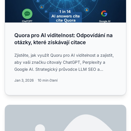
Quora pro AI viditelnost: Odpovídání na
otázky, které získávají citace
Zjistěte, jak využít Quoru pro AI viditelnost a zajistit,
aby vaši značku citovaly ChatGPT, Perplexity a
Google AI. Strategický průvodce LLM SEO a
marketingem n...
Jan 3, 2026
10 min čtení
Jak Quora ovlivňuje citace umělé inteligence a viditelnost