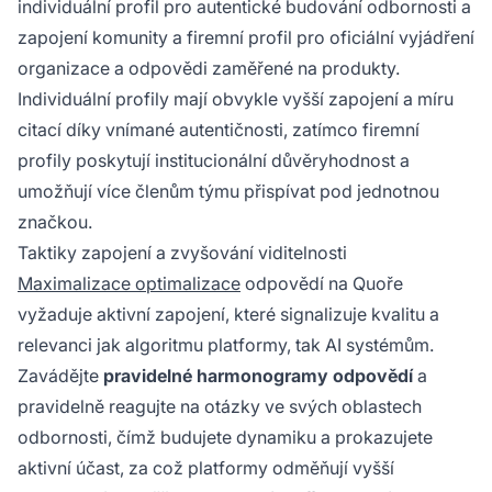
individuální profil pro autentické budování odbornosti a
zapojení komunity a firemní profil pro oficiální vyjádření
organizace a odpovědi zaměřené na produkty.
Individuální profily mají obvykle vyšší zapojení a míru
citací díky vnímané autentičnosti, zatímco firemní
profily poskytují institucionální důvěryhodnost a
umožňují více členům týmu přispívat pod jednotnou
značkou.
Taktiky zapojení a zvyšování viditelnosti
Maximalizace optimalizace
odpovědí na Quoře
vyžaduje aktivní zapojení, které signalizuje kvalitu a
relevanci jak algoritmu platformy, tak AI systémům.
Zavádějte
pravidelné harmonogramy odpovědí
a
pravidelně reagujte na otázky ve svých oblastech
odbornosti, čímž budujete dynamiku a prokazujete
aktivní účast, za což platformy odměňují vyšší