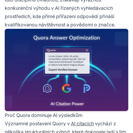
konkurenční výhodu v AI řízených vyhledávacích
prostředích, kde přímé přiřazení odpovědí přináší
kvalifikovanou návštěvnost a povědomí o značce.
Proč Quora dominuje AI výsledkům
Významné postavení Quory v
AI citacích
vychází z
několika strukturálních výhod, které dokonale ladí s tím,