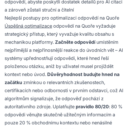
odpovědí, abyste poskytli dostatek detailů pro AI citaci
a zároveň zůstali struční a čitelní
Nejlepší postupy pro optimalizaci odpovědí na Quoře
Úspěšná optimalizace
odpovědí na Quoře vyžaduje
strategický přístup, který vyvažuje kvalitu obsahu s
mechanikou platformy.
Začněte odpovědí
umístěním
nejpřímější a nejpřínosnější reakce do úvodních vět – AI
systémy upřednostňují odpovědi, které hned řeší
položenou otázku, aniž by uživatel musel projíždět
kontext nebo úvod.
Důvěryhodnost budujte hned na
začátku
zmínkou o relevantních zkušenostech,
certifikacích nebo odbornosti v prvním odstavci, což AI
algoritmům signalizuje, že odpověď pochází z
autoritativního zdroje. Uplatňujte
pravidlo 80/20
: 80 %
odpovědi věnujte skutečně užitečným informacím a
pouze 20 % obchodnímu kontextu nebo nenásilné