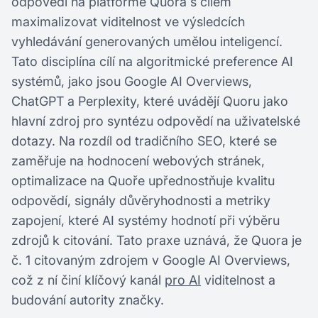
odpovědí na platformě Quora s cílem
maximalizovat viditelnost ve výsledcích
vyhledávání generovaných umělou inteligencí.
Tato disciplína cílí na algoritmické preference AI
systémů, jako jsou Google AI Overviews,
ChatGPT a Perplexity, které uvádějí Quoru jako
hlavní zdroj pro syntézu odpovědí na uživatelské
dotazy. Na rozdíl od tradičního SEO, které se
zaměřuje na hodnocení webových stránek,
optimalizace na Quoře upřednostňuje kvalitu
odpovědí, signály důvěryhodnosti a metriky
zapojení, které AI systémy hodnotí při výběru
zdrojů k citování. Tato praxe uznává, že Quora je
č. 1 citovaným zdrojem v Google AI Overviews,
což z ní činí klíčový kanál
pro AI
viditelnost a
budování autority značky.