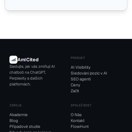
PRODUKT
Am
I
Cited
Sledujte, jak vás zmiňují AI
AI Visibility
chatboti na ChatGPT,
Sledování pozic v AI
Perplexity a dalších
SEO agenti
platformách.
Ceny
Začít
ZDROJE
SPOLEČNOST
Akademie
O Nás
Blog
Kontakt
Případové studie
FlowHunt