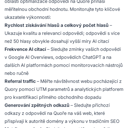
oblasti optimalizace odpovědí na Quoře přináší
měřitelnou obchodní hodnotu. Monitorujte tyto klíčové
ukazatele výkonnosti:
Rychlost získávání hlasů a celkový počet hlasů
–
Ukazuje kvalitu a relevanci odpovědi; odpovědi s více
než 50 hlasy obvykle dosahují vyšší míry AI citací
Frekvence AI citací
– Sledujte zmínky vašich odpovědí
v Google AI Overviews, odpovědích ChatGPT a na
dalších AI platformách pomocí monitorovacích nástrojů
nebo ručně
Referral traffic
– Měřte návštěvnost webu pocházející z
Quory pomocí UTM parametrů a analytických platforem
pro kvantifikaci přímého obchodního dopadu
Generování zpětných odkazů
– Sledujte příchozí
odkazy z odpovědí na Quoře na váš web, které
přispívají k autoritě domény a výkonu v tradičním SEO