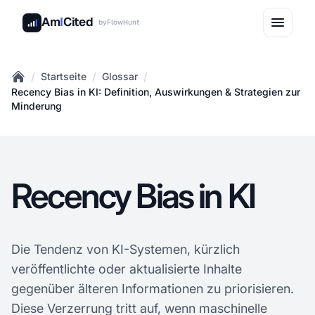
Am
I
Cited
by
FlowHunt
/
/
/
Startseite
Glossar
Home
Recency Bias in KI: Definition, Auswirkungen & Strategien zur
Minderung
Recency Bias in KI
Die Tendenz von KI-Systemen, kürzlich
veröffentlichte oder aktualisierte Inhalte
gegenüber älteren Informationen zu priorisieren.
Diese Verzerrung tritt auf, wenn maschinelle