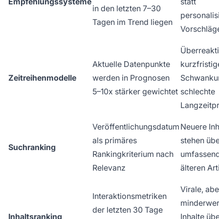
Empfehlungssysteme
statt
in den letzten 7–30
personalis
Tagen im Trend liegen
Vorschläg
Überreakti
Aktuelle Datenpunkte
kurzfristig
Zeitreihenmodelle
werden in Prognosen
Schwanku
5–10x stärker gewichtet
schlechte
Langzeitp
Veröffentlichungsdatum
Neuere Inh
als primäres
stehen üb
Suchranking
Rankingkriterium nach
umfassen
Relevanz
älteren Art
Virale, abe
Interaktionsmetriken
minderwer
der letzten 30 Tage
Inhaltsranking
Inhalte üb