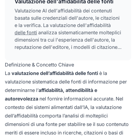
Valutazione dell'affidabilità delle fonti
Valutazione AI dell'affidabilità dei contenuti
basata sulle credenziali dell'autore, le citazioni
e la verifica. La valutazione dell'affidabilità
delle fonti
analizza sistematicamente molteplici
dimensioni tra cui l'esperienza dell'autore, la
reputazione dell'editore, i modelli di citazione e
i risultati del fact-checking per determinare se
le fonti di informazione meritano di essere
Definizione & Concetto Chiave
incluse in ricerche, basi di conoscenza o
La
valutazione dell’affidabilità delle fonti
è la
riassunti generati dall'IA. Questo processo
valutazione sistematica delle fonti di informazione per
automatizzato consente alle piattaforme di
determinarne l’
affidabilità, attendibilità e
valutare la credibilità su milioni di fonti
mantenendo una coerenza che i soli revisori
autorevolezza
nel fornire informazioni accurate. Nel
umani non possono raggiungere.
contesto dei sistemi alimentati dall’IA, la valutazione
dell’affidabilità comporta l’analisi di molteplici
dimensioni di una fonte per stabilire se il suo contenuto
meriti di essere incluso in ricerche, citazioni o basi di