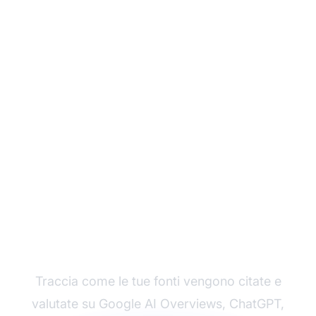
Monitora la tua
affidabilità delle fonti su
tutte le piattaforme AI
Traccia come le tue fonti vengono citate e
valutate su Google AI Overviews, ChatGPT,