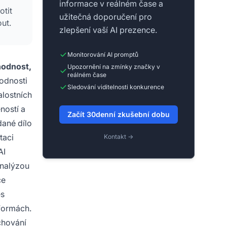
informace v reálném čase a
tit
užitečná doporučení pro
ut.
zlepšení vaší AI prezence.
Monitorování AI promptů
odnost,
Upozornění na zmínky značky v
reálném čase
odnosti
Sledování viditelnosti konkurence
alostních
ností a
Začít 30denní zkušební dobu
 dané dílo
taci
Kontakt →
AI
analýzou
ce
es
tformách.
chování