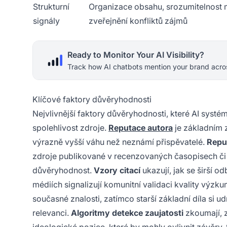
Strukturní
Organizace obsahu, srozumitelnost 
signály
zveřejnění konfliktů zájmů
Ready to Monitor Your AI Visibility?
Track how AI chatbots mention your brand acros
Klíčové faktory důvěryhodnosti
Nejvlivnější faktory důvěryhodnosti, které AI systé
spolehlivost zdroje.
Reputace autora
je základním 
výrazně vyšší váhu než neznámí přispěvatelé.
Repu
zdroje publikované v recenzovaných časopisech či 
důvěryhodnost.
Vzory citací
ukazují, jak se širší 
médiích signalizují komunitní validaci kvality výzk
současné znalosti, zatímco starší základní díla si
relevanci.
Algoritmy detekce zaujatosti
zkoumají, z