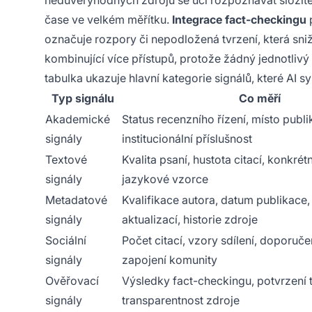
nedůvěryhodných zdrojů se učí rozpoznávat složité
čase ve velkém měřítku.
Integrace fact-checkingu
p
označuje rozpory či nepodložená tvrzení, která sni
kombinující více přístupů, protože žádný jednotliv
tabulka ukazuje hlavní kategorie signálů, které AI s
Typ signálu
Co měří
Akademické
Status recenzního řízení, místo publi
signály
institucionální příslušnost
Textové
Kvalita psaní, hustota citací, konkrétn
signály
jazykové vzorce
Metadatové
Kvalifikace autora, datum publikace
signály
aktualizací, historie zdroje
Sociální
Počet citací, vzory sdílení, doporuče
signály
zapojení komunity
Ověřovací
Výsledky fact-checkingu, potvrzení t
signály
transparentnost zdroje