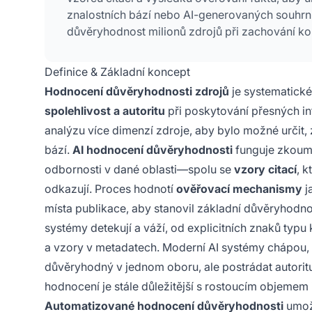
znalostních bází nebo AI-generovaných souhrn
důvěryhodnost milionů zdrojů při zachování ko
Definice & Základní koncept
Hodnocení důvěryhodnosti zdrojů
je systematické
spolehlivost a autoritu
při poskytování přesných i
analýzu více dimenzí zdroje, aby bylo možné určit, 
bází.
AI hodnocení důvěryhodnosti
funguje zkou
odbornosti v dané oblasti—spolu se
vzory citací
, k
odkazují. Proces hodnotí
ověřovací mechanismy
j
místa publikace, aby stanovil základní důvěryhodno
systémy detekují a váží, od explicitních znaků typu 
a vzory v metadatech. Moderní AI systémy chápou
důvěryhodný v jednom oboru, ale postrádat autorit
hodnocení je stále důležitější s rostoucím objemem 
Automatizované hodnocení důvěryhodnosti
umožň