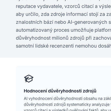
reputace vydavatele, vzorců citací a výsl
aby určilo, zda zdroje informací stojí za
znalostních bází nebo AI-generovaných 
automatizovaný proces umožňuje platfor
důvěryhodnost milionů zdrojů při zachová
samotní lidské recenzenti nemohou dosá
Hodnocení důvěryhodnosti zdrojů
AI vyhodnocení důvěryhodnosti obsahu na zákla
důvěryhodnosti zdrojů systematicky analyzuje 
vzorců citací a výsledků ověřování faktů, aby u