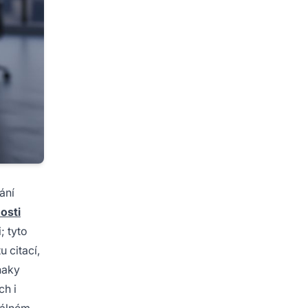
ání
osti
; tyto
 citací,
naky
h i