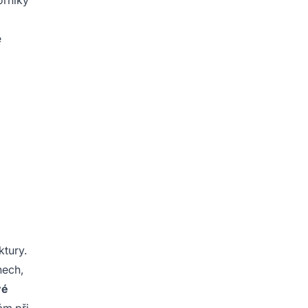
orníky
e
ktury.
nech,
vé