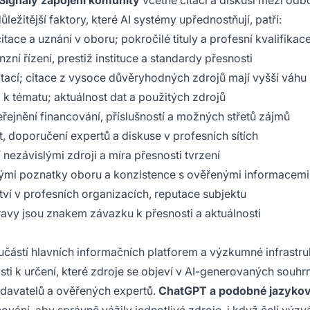
Signály zapojení komunity
včetně citací a diskusí mezi odb
ležitější faktory, které AI systémy upřednostňují, patří:
 citace a uznání v oboru; pokročilé tituly a profesní kvalifikac
nzní řízení, prestiž instituce a standardy přesnosti
itací; citace z vysoce důvěryhodných zdrojů mají vyšší váhu
k tématu; aktuálnost dat a použitých zdrojů
eřejnění financování, příslušností a možných střetů zájmů
 doporučení expertů a diskuse v profesních sítích
 nezávislými zdroji a míra přesnosti tvrzení
enými poznatky oboru a konzistence s ověřenými informacemi
nství v profesních organizacích, reputace subjektu
pravy jsou znakem závazku k přesnosti a aktuálnosti
učástí hlavních informačních platforem a výzkumné infrastru
i k určení, které zdroje se objeví v AI-generovaných souhr
davatelů a ověřených expertů.
ChatGPT a podobné jazyko