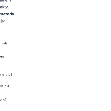
eálném
akty,
 metody
jící
nce,
ení
 revizí
mické
ení,