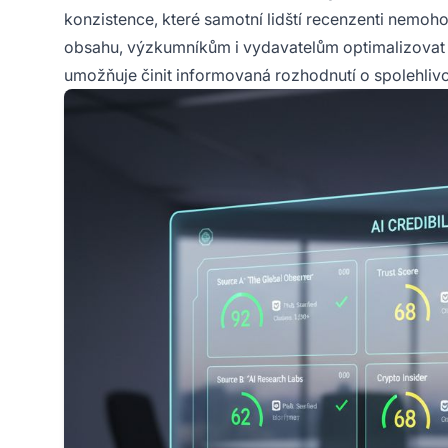
konzistence, které samotní lidští recenzenti nem
obsahu, výzkumníkům i vydavatelům optimalizovat 
umožňuje činit informovaná rozhodnutí o spolehlivo