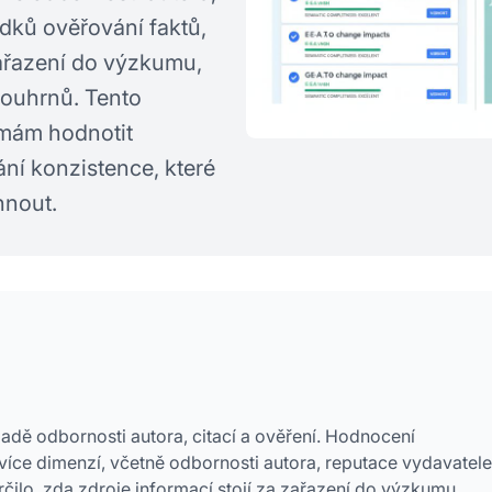
edků ověřování faktů,
 zařazení do výzkumu,
souhrnů. Tento
mám hodnotit
ní konzistence, které
hnout.
dě odbornosti autora, citací a ověření. Hodnocení
více dimenzí, včetně odbornosti autora, reputace vydavatele
rčilo, zda zdroje informací stojí za zařazení do výzkumu,