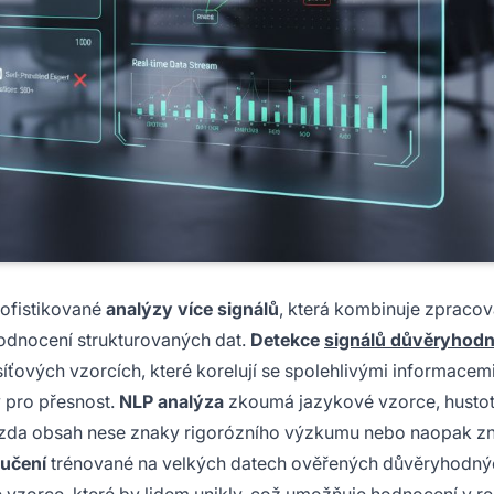
ofistikované
analýzy více signálů
, která kombinuje zpracov
odnocení strukturovaných dat.
Detekce
signálů důvěryhodn
síťových vzorcích, které korelují se spolehlivými informacemi
y pro přesnost.
NLP analýza
zkoumá jazykové vzorce, hustotu
la, zda obsah nese znaky rigorózního výzkumu nebo naopak z
 učení
trénované na velkých datech ověřených důvěryhodnýc