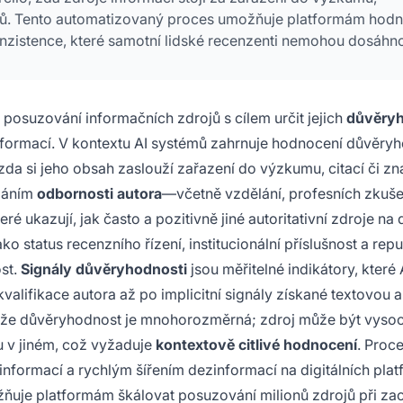
ů. Tento automatizovaný proces umožňuje platformám hodno
nzistence, které samotní lidské recenzenti nemohou dosáhno
 posuzování informačních zdrojů s cílem určit jejich
důvěryh
nformací. V kontextu AI systémů zahrnuje hodnocení důvěryh
zda si jeho obsah zaslouží zařazení do výzkumu, citací či zn
máním
odbornosti autora
—včetně vzdělání, profesních zkuše
teré ukazují, jak často a pozitivně jiné autoritativní zdroje na
ako status recenzního řízení, institucionální příslušnost a repu
st.
Signály důvěryhodnosti
jsou měřitelné indikátory, které 
kvalifikace autora až po implicitní signály získané textovou 
, že důvěryhodnost je mnohorozměrná; zdroj může být vyso
u v jiném, což vyžaduje
kontextově citlivé hodnocení
. Proc
informací a rychlým šířením dezinformací na digitálních pla
uje platformám škálovat posuzování milionů zdrojů při za