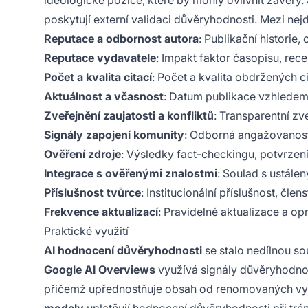
ideologické pozice, které by mohly ovlivnit závěry.
poskytují externí validaci důvěryhodnosti. Mezi nejdů
Reputace a odbornost autora
: Publikační historie,
Reputace vydavatele
: Impakt faktor časopisu, rece
Počet a kvalita citací
: Počet a kvalita obdržených c
Aktuálnost a včasnost
: Datum publikace vzhledem 
Zveřejnění zaujatosti a konfliktů
: Transparentní zv
Signály zapojení komunity
: Odborná angažovanost,
Ověření zdroje
: Výsledky fact-checkingu, potvrzení
Integrace s ověřenými znalostmi
: Soulad s ustál
Příslušnost tvůrce
: Institucionální příslušnost, čle
Frekvence aktualizací
: Pravidelné aktualizace a o
Praktické využití
AI hodnocení důvěryhodnosti
se stalo nedílnou so
Google AI Overviews
využívá signály důvěryhodnost
přičemž upřednostňuje obsah od renomovaných vy