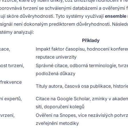
 vzorce, které by lidem unikly, což umožňuje hodnocení v r
orovnává tvrzení se schválenými databázemi a ověřenými f
žují skóre důvěryhodnosti. Tyto systémy využívají
ensemble
ý signál není dokonalým prediktorem důvěryhodnosti. Následu
ystémy analyzují:
Příklady
kace,
Impakt faktor časopisu, hodnocení konfere
reputace univerzity
ost tvrzení,
Správné citace, odborná terminologie, tvrz
podložená důkazy
, frekvence
Tituly autora, časová osa publikace, historie
ní expertů,
Citace na Google Scholar, zmínky v akade
síti, doporučení kolegů
vrzení,
Ověření na Snopes, více nezávislých potvrz
zveřejnění metodiky