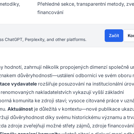
metodiky,
Přehledné sekce, transparentní metody, zve
financování
Začít
Ko
s ChatGPT, Perplexity, and other platforms.
my hodnotí, zahrnují několik propojených dimenzí společně ur
znakem důvěryhodnosti—ustálení odborníci ve svém oboru 
tace vydavatele
rozšiřuje posuzování na institucionální úr
renomovaných nakladatelstvích vykazují vyšší základní
odborná komunita ke zdroji staví; vysoce citované práce v uz
umu.
Aktuálnost
je důležitá v kontextu—nové publikace ukazu
 udržují důvěryhodnost díky svému historickému významu a trv
da zdroje zveřejňují možné střety zájmů, zdroje financován