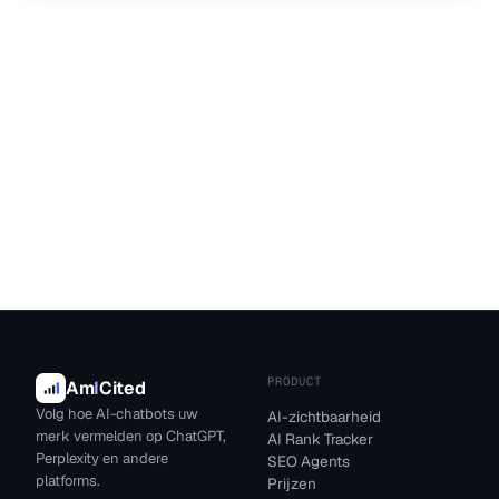
PRODUCT
Am
I
Cited
Volg hoe AI-chatbots uw
AI-zichtbaarheid
merk vermelden op ChatGPT,
AI Rank Tracker
Perplexity en andere
SEO Agents
platforms.
Prijzen