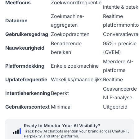
Meetfocus
Zoekwoordfrequentie
intentie & betek
Zoekmachine-
Realtime
Databron
aggregaten
platformmonito
Gebruikersgedrag
Zoekopdrachten
Conversatievr
Benaderende
95%+ precisie
Nauwkeurigheid
bereiken
(QVEM)
Meerdere AI-
Platformdekking
Enkele zoekmachine
platforms
Updatefrequentie
Wekelijks/maandelijks
Realtime
Geavanceerde
Intentieherkenning
Beperkt
NLP-analyse
Gebruikerscontext
Minimaal
Uitgebreid
Ready to Monitor Your AI Visibility?
Track how AI chatbots mention your brand across ChatGPT,
Perplexity, and other platforms.