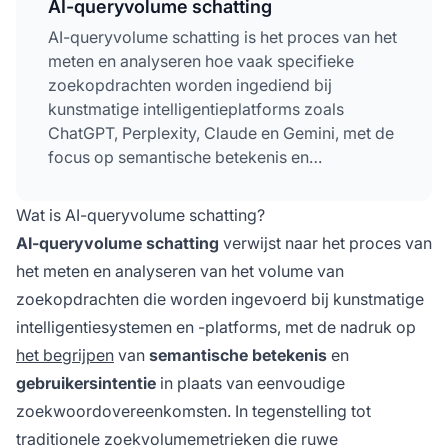
AI-queryvolume schatting
AI-queryvolume schatting is het proces van het
meten en analyseren hoe vaak specifieke
zoekopdrachten worden ingediend bij
kunstmatige intelligentieplatforms zoals
ChatGPT, Perplexity, Claude en Gemini, met de
focus op semantische betekenis en
gebruikersintentie in plaats van eenvoudige
zoekwoordovereenkomsten. Deze metriek
Wat is AI-queryvolume schatting?
helpt bedrijven te begrijpen hoe hun content,
AI-queryvolume schatting
verwijst naar het proces van
producten en diensten worden ontdekt via AI-
het meten en analyseren van het volume van
systemen en optimaliseert hun zichtbaarheid
zoekopdrachten die worden ingevoerd bij kunstmatige
op meerdere AI-platforms tegelijkertijd.
intelligentiesystemen en -platforms, met de nadruk op
het begrijpen
van
semantische betekenis
en
gebruikersintentie
in plaats van eenvoudige
zoekwoordovereenkomsten. In tegenstelling tot
traditionele zoekvolumemetrieken die ruwe