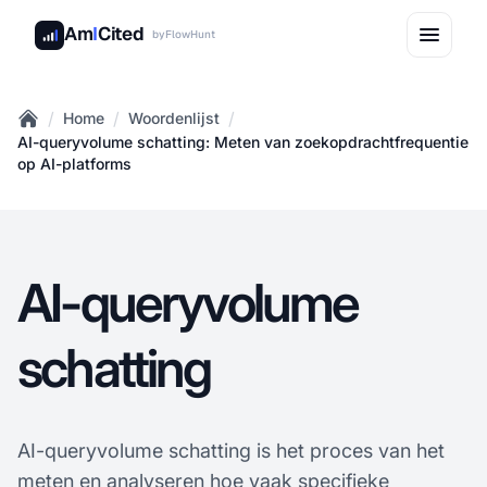
Am
I
Cited
by
FlowHunt
/
/
/
Home
Woordenlijst
Home
AI-queryvolume schatting: Meten van zoekopdrachtfrequentie
op AI-platforms
AI-queryvolume
schatting
AI-queryvolume schatting is het proces van het
meten en analyseren hoe vaak specifieke