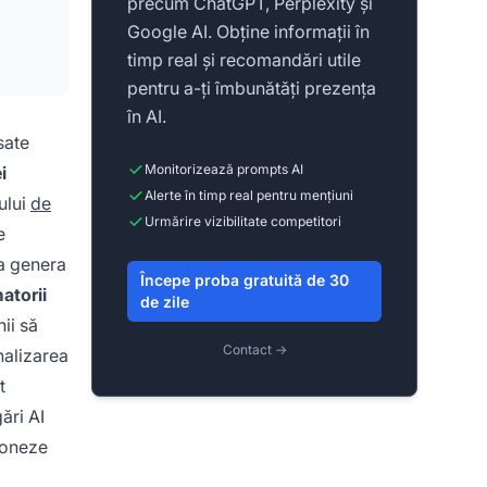
precum ChatGPT, Perplexity și
Google AI. Obține informații în
timp real și recomandări utile
pentru a-ți îmbunătăți prezența
în AI.
sate
Monitorizează prompts AI
i
Alerte în timp real pentru mențiuni
ului
de
Urmărire vizibilitate competitori
e
 a genera
Începe proba gratuită de 30
atorii
de zile
ii să
Contact →
nalizarea
t
ări AI
ționeze