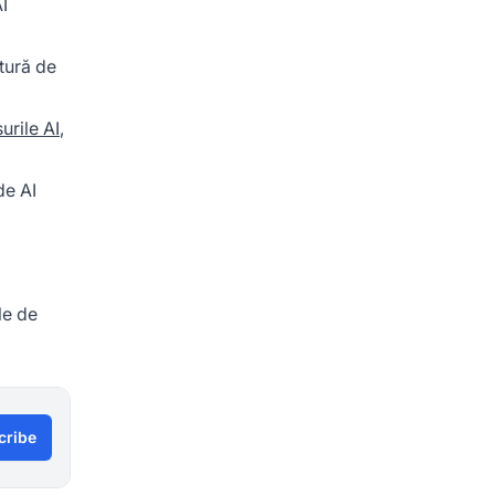
I
ctură de
urile AI
,
de AI
le de
cribe