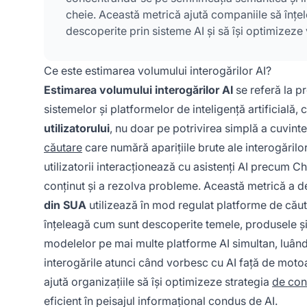
cheie. Această metrică ajută companiile să înțele
descoperite prin sisteme AI și să își optimizeze 
Ce este estimarea volumului interogărilor AI?
Estimarea volumului interogărilor AI
se referă la p
sistemelor și platformelor de inteligență artificială,
utilizatorului
, nu doar pe potrivirea simplă a cuvint
căutare
care numără aparițiile brute ale interogărilo
utilizatorii interacționează cu asistenți AI precum C
conținut și a rezolva probleme. Această metrică a 
din SUA
utilizează în mod regulat platforme de căut
înțeleagă cum sunt descoperite temele, produsele și 
modelelor pe mai multe platforme AI simultan, luând 
interogările atunci când vorbesc cu AI față de motoa
ajută organizațiile să își optimizeze strategia
de con
eficient în peisajul informațional condus de AI.