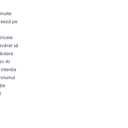
 multe
azează pe
tricele
evărat să
căutare
or AI
intenția
 volumul
ție
i