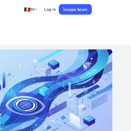
Log in
Începe Acum
RO