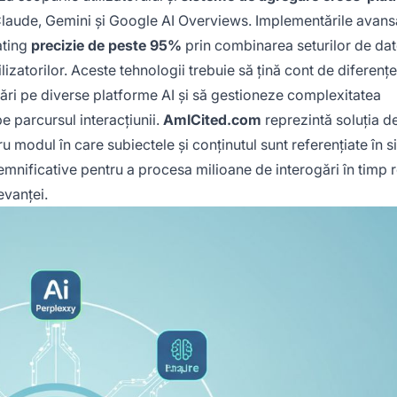
Claude, Gemini și Google AI Overviews. Implementările avans
ting
precizie de peste 95%
prin combinarea seturilor de da
ilizatorilor. Aceste tehnologii trebuie să țină cont de diferențe
ebări pe diverse platforme AI și să gestioneze complexitatea
e parcursul interacțiunii.
AmICited.com
reprezintă soluția de
modul în care subiectele și conținutul sunt referențiate în s
emnificative pentru a procesa milioane de interogări în timp r
evanței.