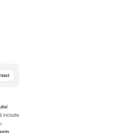
ntact
ului
ă include
,
form