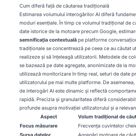
Cum diferă față de căutarea tradițională
Estimarea volumului interogărilor AI diferă fundame
moduri esențiale. În timp ce volumul tradițional de 
date istorice de la motoare precum Google, estimar
semnificația contextuală
pe platforme conversaționa
tradiționale se concentrează pe ceea ce au căutat uti
realizeze și să înțeleagă utilizatorii. Metodele de c
se bazează pe date agregate, anonimizate de la moto
utilizează monitorizare în timp real, seturi de date 
utilizatorului pe mai multe platforme. De asemenea, m
de interogări AI este dinamic și reflectă comportament
rapidă. Precizia și granularitatea diferă considerabi
profunde asupra motivației utilizatorului și a relevan
Aspect
Volum tradițional de cău
Focus măsurare
Frecvența cuvintelor chei
Sursa datelor
Agregări motoare de cău