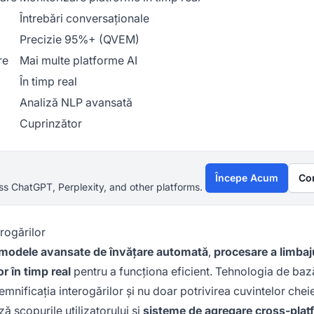
Întrebări conversaționale
Precizie 95%+ (QVEM)
re
Mai multe platforme AI
În timp real
Analiză NLP avansată
Cuprinzător
Începe Acum
Co
s ChatGPT, Perplexity, and other platforms.
rogărilor
modele avansate de învățare automată
,
procesare a limbaj
r în timp real
pentru a funcționa eficient. Tehnologia de baz
mnificația interogărilor și nu doar potrivirea cuvintelor cheie
 scopurile utilizatorului și
sisteme de agregare cross-plat