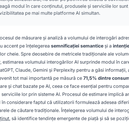
agă modul în care conținutul, produsele și serviciile lor sunt
vizibilitatea pe mai multe platforme AI simultan.
rocesul de măsurare și analiză a volumului de interogări adre
 cu accent pe înțelegerea
semnificației semantice
și a
intenție
elor cheie. Spre deosebire de metricele tradiționale ale volum
r, estimarea volumului interogărilor AI surprinde modul în car
hatGPT, Claude, Gemini și Perplexity pentru a găsi informații,
devenit tot mai importantă pe măsură ce
71,5% dintre consum
are și chat bazate pe AI, ceea ce face esențial pentru compan
serviciile lor prin sisteme AI. Procesul de estimare implică a
în considerare faptul că utilizatorii formulează adesea diferi
rele de căutare tradiționale. Înțelegerea volumului de interog
ținut
, să identifice tendințe emergente de piață și să se pozi