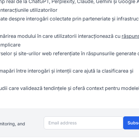
timp real de la ChatGPT, Perplexity, Claude, Gemini și Google A
eracțiunile utilizatorilor
te despre interogări colectate prin parteneriate și infrastru
mărirea modului în care utilizatorii interacționează cu
răspuns
 implicare
selor și site-urilor web referențiate în răspunsurile generate 
mapări între interogări și intenții care ajută la clasificarea și
tudii care validează tendințele și oferă context pentru modele
Email address
Subs
nitoring, and