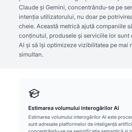
Claude și Gemini, concentrându-se pe sem
intenția utilizatorului, nu doar pe potrivir
cheie. Această metrică ajută companiile s
conținutul, produsele și serviciile lor sun
AI și să își optimizeze vizibilitatea pe mai
simultan.
Estimarea volumului interogărilor AI
Estimarea volumului interogărilor AI este proce
sunt adresate platformelor de inteligență artifi
concentrându-se pe semnificația semantică și int