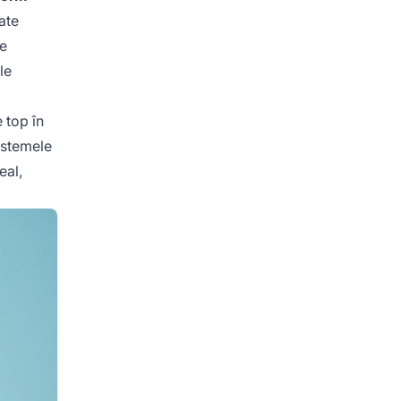
ate
te
le
 top în
istemele
eal,