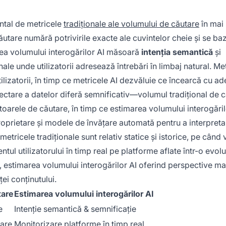
ntal de metricele
tradiționale ale volumului de căutare
în mai
căutare numără potrivirile exacte ale cuvintelor cheie și se b
ea volumului interogărilor AI măsoară
intenția semantică
și
le unde utilizatorii adresează întrebări în limbaj natural. Me
lizatorii, în timp ce metricele AI dezvăluie ce încearcă cu ad
olectare a datelor diferă semnificativ—volumul tradițional de 
arele de căutare, în timp ce estimarea volumului interogăril
proprietare și modele de învățare automată pentru a interpreta 
etricele tradiționale sunt relativ statice și istorice, pe când
ul utilizatorului în timp real pe platforme aflate într-o evolu
l, estimarea volumului interogărilor AI oferind perspective ma
ței conținutului.
tare
Estimarea volumului interogărilor AI
e
Intenție semantică & semnificație
tare
Monitorizare platforme în timp real