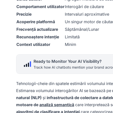
Comportament utilizator
Interogări de căutare
Precizie
Intervaluri aproximative
Acoperire platformă
Un singur motor de căuta
Frecvență actualizare
Săptămânal/Lunar
Recunoaștere intenție
Limitată
Context utilizator
Minim
Ready to Monitor Your AI Visibility?
Track how AI chatbots mention your brand acros
Tehnologii-cheie din spatele estimării volumului inte
Estimarea volumului interogărilor AI se bazează pe
natural (NLP)
și
infrastructură de colectare a datelo
motoare de
analiză semantică
care interpretează se
algoritmi de clasificare a intenției
care categorizează