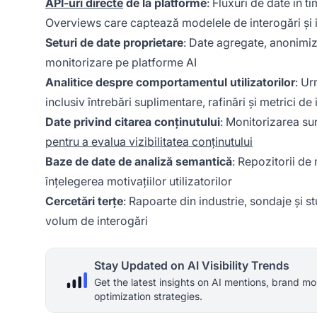
API-uri directe
de la platforme
: Fluxuri de date în 
Overviews care captează modelele de interogări și int
Seturi de date proprietare
: Date agregate, anonimiza
monitorizare pe platforme AI
Analitice despre comportamentul utilizatorilor
: Ur
inclusiv întrebări suplimentare, rafinări și metrici de
Date privind citarea conținutului
: Monitorizarea sur
pentru a evalua vizibilitatea conținutului
Baze de date de analiză semantică
: Repozitorii de 
înțelegerea motivațiilor utilizatorilor
Cercetări terțe
: Rapoarte din industrie, sondaje și s
volum de interogări
Stay Updated on AI Visibility Trends
Get the latest insights on AI mentions, brand mo
optimization strategies.