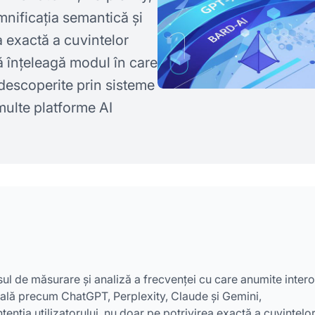
nificația semantică și
ea exactă a cuvintelor
ă înțeleagă modul în care
t descoperite prin sisteme
 multe platforme AI
sul de măsurare și analiză a frecvenței cu care anumite intero
cială precum ChatGPT, Perplexity, Claude și Gemini,
enția utilizatorului, nu doar pe potrivirea exactă a cuvintelo