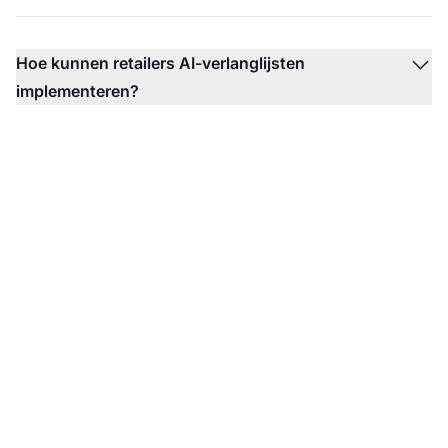
Hoe kunnen retailers AI-verlanglijsten
implementeren?
Monitor hoe AI jouw
merk benoemt