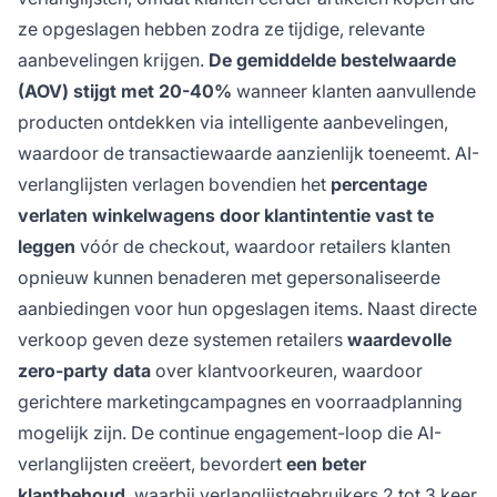
ze opgeslagen hebben zodra ze tijdige, relevante
aanbevelingen krijgen.
De gemiddelde bestelwaarde
(AOV) stijgt met 20-40%
wanneer klanten aanvullende
producten ontdekken via intelligente aanbevelingen,
waardoor de transactiewaarde aanzienlijk toeneemt. AI-
verlanglijsten verlagen bovendien het
percentage
verlaten winkelwagens door klantintentie vast te
leggen
vóór de checkout, waardoor retailers klanten
opnieuw kunnen benaderen met gepersonaliseerde
aanbiedingen voor hun opgeslagen items. Naast directe
verkoop geven deze systemen retailers
waardevolle
zero-party data
over klantvoorkeuren, waardoor
gerichtere marketingcampagnes en voorraadplanning
mogelijk zijn. De continue engagement-loop die AI-
verlanglijsten creëert, bevordert
een beter
klantbehoud
, waarbij verlanglijstgebruikers 2 tot 3 keer