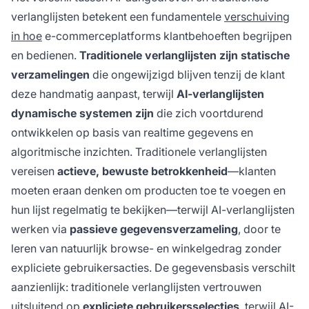
verlanglijsten betekent een fundamentele
verschuiving
in hoe
e-commerceplatforms klantbehoeften begrijpen
en bedienen.
Traditionele verlanglijsten zijn statische
verzamelingen
die ongewijzigd blijven tenzij de klant
deze handmatig aanpast, terwijl
AI-verlanglijsten
dynamische systemen zijn
die zich voortdurend
ontwikkelen op basis van realtime gegevens en
algoritmische inzichten. Traditionele verlanglijsten
vereisen
actieve, bewuste betrokkenheid
—klanten
moeten eraan denken om producten toe te voegen en
hun lijst regelmatig te bekijken—terwijl AI-verlanglijsten
werken via
passieve gegevensverzameling
, door te
leren van natuurlijk browse- en winkelgedrag zonder
expliciete gebruikersacties. De gegevensbasis verschilt
aanzienlijk: traditionele verlanglijsten vertrouwen
uitsluitend op
expliciete gebruikersselecties
, terwijl AI-