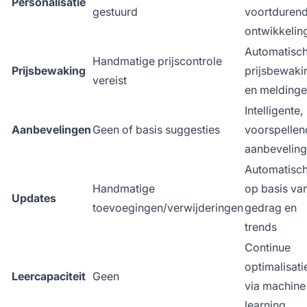
Personalisatie
gestuurd
voortdurend
ontwikkelin
Automatisc
Handmatige prijscontrole
Prijsbewaking
prijsbewaki
vereist
en melding
Intelligente,
Aanbevelingen
Geen of basis suggesties
voorspellen
aanbevelin
Automatisc
Handmatige
op basis va
Updates
toevoegingen/verwijderingen
gedrag en
trends
Continue
optimalisati
Leercapaciteit
Geen
via machine
learning