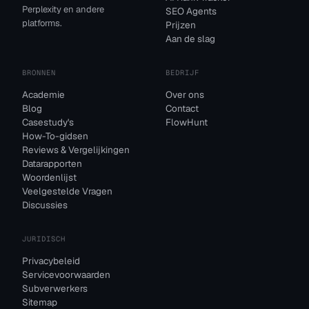
Perplexity en andere
SEO Agents
platforms.
Prijzen
Aan de slag
BRONNEN
BEDRIJF
Academie
Over ons
Blog
Contact
Casestudy's
FlowHunt
How-To-gidsen
Reviews & Vergelijkingen
Datarapporten
Woordenlijst
Veelgestelde Vragen
Discussies
JURIDISCH
Privacybeleid
Servicevoorwaarden
Subverwerkers
Sitemap