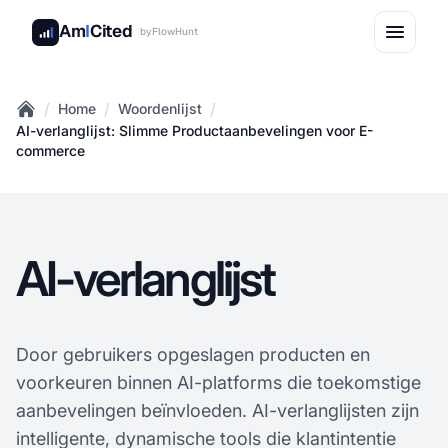
Am
I
Cited
by
FlowHunt
/
/
/
Home
Woordenlijst
Home
AI-verlanglijst: Slimme Productaanbevelingen voor E-
commerce
AI-verlanglijst
Door gebruikers opgeslagen producten en
voorkeuren binnen AI-platforms die toekomstige
aanbevelingen beïnvloeden. AI-verlanglijsten zijn
intelligente, dynamische tools die klantintentie