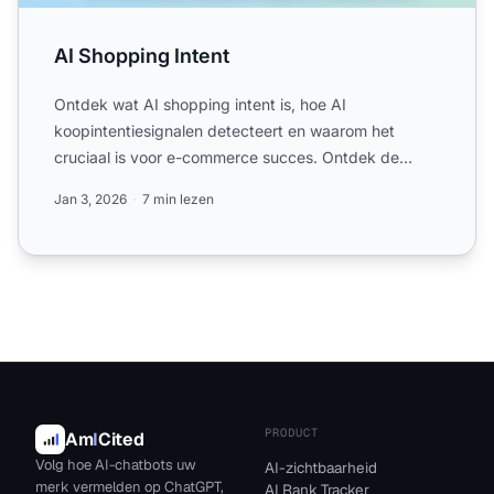
AI Shopping Intent
Ontdek wat AI shopping intent is, hoe AI
koopintentiesignalen detecteert en waarom het
cruciaal is voor e-commerce succes. Ontdek de
technologieën, toepassingen...
Jan 3, 2026
7 min lezen
PRODUCT
Am
I
Cited
Volg hoe AI-chatbots uw
AI-zichtbaarheid
merk vermelden op ChatGPT,
AI Rank Tracker