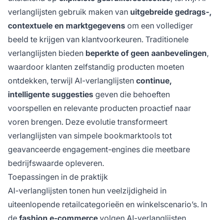
verlanglijsten gebruik maken van
uitgebreide gedrags-,
contextuele en marktgegevens
om een vollediger
beeld te krijgen van klantvoorkeuren. Traditionele
verlanglijsten bieden
beperkte of geen aanbevelingen
,
waardoor klanten zelfstandig producten moeten
ontdekken, terwijl AI-verlanglijsten
continue,
intelligente suggesties
geven die behoeften
voorspellen en relevante producten proactief naar
voren brengen. Deze evolutie transformeert
verlanglijsten van simpele bookmarktools tot
geavanceerde engagement-engines die meetbare
bedrijfswaarde opleveren.
Toepassingen in de praktijk
AI-verlanglijsten tonen hun veelzijdigheid in
uiteenlopende retailcategorieën en winkelscenario’s. In
de
fashion e-commerce
volgen AI-verlanglijsten