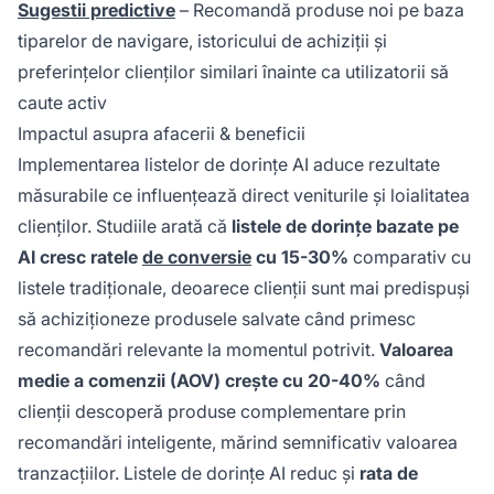
Sugestii predictive
– Recomandă produse noi pe baza
tiparelor de navigare, istoricului de achiziții și
preferințelor clienților similari înainte ca utilizatorii să
caute activ
Impactul asupra afacerii & beneficii
Implementarea listelor de dorințe AI aduce rezultate
măsurabile ce influențează direct veniturile și loialitatea
clienților. Studiile arată că
listele de dorințe bazate pe
AI cresc ratele
de conversie
cu 15-30%
comparativ cu
listele tradiționale, deoarece clienții sunt mai predispuși
să achiziționeze produsele salvate când primesc
recomandări relevante la momentul potrivit.
Valoarea
medie a comenzii (AOV) crește cu 20-40%
când
clienții descoperă produse complementare prin
recomandări inteligente, mărind semnificativ valoarea
tranzacțiilor. Listele de dorințe AI reduc și
rata de