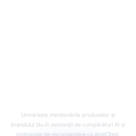
Monitorizează cum
face AI referire la
brandul tău
Urmărește menționările produselor și
brandului tău în asistenții de cumpărături AI și
motoarele de recomandare cu AmICited.