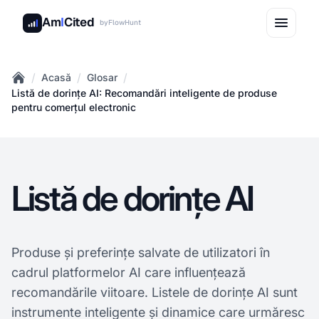
Am
I
Cited
by
FlowHunt
/
/
/
Acasă
Glosar
Home
Listă de dorințe AI: Recomandări inteligente de produse
pentru comerțul electronic
Listă de dorințe AI
Produse și preferințe salvate de utilizatori în
cadrul platformelor AI care influențează
recomandările viitoare. Listele de dorințe AI sunt
instrumente inteligente și dinamice care urmăresc