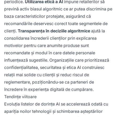
periodice.
Utilizarea etică a AI
impune retailerilor să
prevină activ biasul algoritmic ce ar putea discrimina pe
baza caracteristicilor protejate, asigurând că
recomandările deservesc corect toate segmentele de
clienți.
Transparența în deciziile algoritmice
ajută la
consolidarea încrederii clienților prin explicarea
motivelor pentru care anumite produse sunt
recomandate și modul în care datele personale
influențează sugestiile. Organizațiile care prioritizează
confidențialitatea, securitatea și etica AI construiesc
relații mai solide cu clienții și reduc riscul de
reglementare, poziționându-se ca parteneri de
încredere în experiența digitală de cumpărare.
Tendințe viitoare
Evoluția listelor de dorințe AI se accelerează odată cu
apariția noilor tehnologii și schimbarea așteptărilor