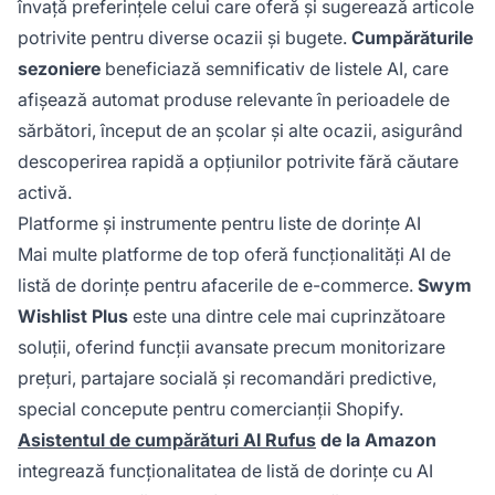
învață preferințele celui care oferă și sugerează articole
potrivite pentru diverse ocazii și bugete.
Cumpărăturile
sezoniere
beneficiază semnificativ de listele AI, care
afișează automat produse relevante în perioadele de
sărbători, început de an școlar și alte ocazii, asigurând
descoperirea rapidă a opțiunilor potrivite fără căutare
activă.
Platforme și instrumente pentru liste de dorințe AI
Mai multe platforme de top oferă funcționalități AI de
listă de dorințe pentru afacerile de e-commerce.
Swym
Wishlist Plus
este una dintre cele mai cuprinzătoare
soluții, oferind funcții avansate precum monitorizare
prețuri, partajare socială și recomandări predictive,
special concepute pentru comercianții Shopify.
Asistentul de cumpărături AI Rufus
de la Amazon
integrează funcționalitatea de listă de dorințe cu AI