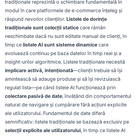
tradiționale reprezintă o schimbare fundamentală în
modul în care platformele de e-commerce înțeleg și
răspund nevoilor clienților.
Listele de dorințe
tradiționale sunt colecții statice
care rămân
neschimbate dacă nu sunt editate manual de clienți, în
timp ce
listele AI sunt sisteme dinamice
care
evoluează continuu pe baza datelor în timp real și a
insight-urilor algoritmice. Listele tradiționale necesită
implicare activă, intenționată
—clienții trebuie să își
amintească să adauge produse și să își revizuiască
regulat lista—pe când listele AI funcționează prin
colectare pasivă de date
, învățând din comportamentul
natural de navigare și cumpărare fără acțiuni explicite
ale utilizatorului. Fundamentul de date diferă
semnificativ: listele tradiționale se bazează exclusiv pe
selecții explicite ale utilizatorului
, în timp ce listele AI