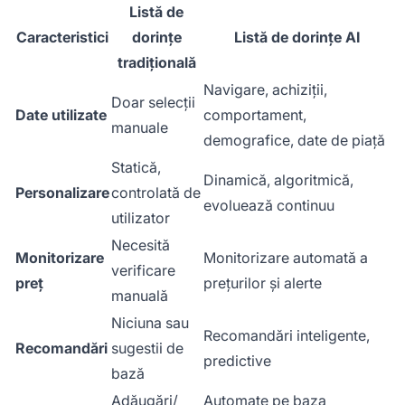
Listă de
Caracteristici
dorințe
Listă de dorințe AI
tradițională
Navigare, achiziții,
Doar selecții
Date utilizate
comportament,
manuale
demografice, date de piață
Statică,
Dinamică, algoritmică,
Personalizare
controlată de
evoluează continuu
utilizator
Necesită
Monitorizare
Monitorizare automată a
verificare
preț
prețurilor și alerte
manuală
Niciuna sau
Recomandări inteligente,
Recomandări
sugestii de
predictive
bază
Adăugări/
Automate pe baza