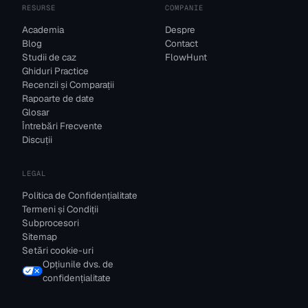
RESURSE
COMPANIE
Academia
Despre
Blog
Contact
Studii de caz
FlowHunt
Ghiduri Practice
Recenzii și Comparații
Rapoarte de date
Glosar
Întrebări Frecvente
Discuții
LEGAL
Politica de Confidențialitate
Termeni și Condiții
Subprocesori
Sitemap
Setări cookie-uri
Opțiunile dvs. de
confidențialitate