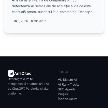
Află ce este intenția de cumpărare AI, cum
detectează AI semnalele de achiziție și de ce este
esențială pentru succesul în e-commerce. Descoperă
tehnologiile, a...
Jan 3, 2026
9 min citire
PRODUS
Am
I
Cited
Urmărește cum te
Vizibilitate AI
menționează chatbot-urile AI
AI Rank Tracker
pe ChatGPT, Perplexity și alte
SEO Agents
platforme.
Prețuri
Începe Acum