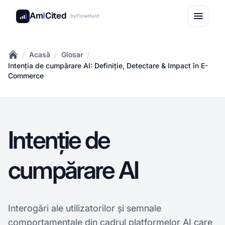
Am
I
Cited
by
FlowHunt
/
/
/
Acasă
Glosar
Home
Intenția de cumpărare AI: Definiție, Detectare & Impact în E-
Commerce
Intenție de
cumpărare AI
Interogări ale utilizatorilor și semnale
comportamentale din cadrul platformelor AI care