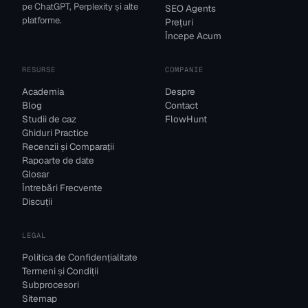
pe ChatGPT, Perplexity și alte
SEO Agents
platforme.
Prețuri
Începe Acum
RESURSE
COMPANIE
Academia
Despre
Blog
Contact
Studii de caz
FlowHunt
Ghiduri Practice
Recenzii și Comparații
Rapoarte de date
Glosar
Întrebări Frecvente
Discuții
LEGAL
Politica de Confidențialitate
Termeni și Condiții
Subprocesori
Sitemap