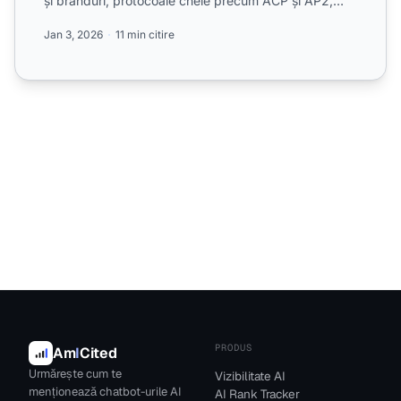
și branduri, protocoale cheie precum ACP și AP2,
imple...
Jan 3, 2026
11 min citire
PRODUS
Am
I
Cited
Urmărește cum te
Vizibilitate AI
menționează chatbot-urile AI
AI Rank Tracker