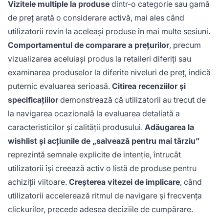
Vizitele multiple la produse
dintr-o categorie sau gamă
de preț arată o considerare activă, mai ales când
utilizatorii revin la aceleași produse în mai multe sesiuni.
Comportamentul de comparare a prețurilor
, precum
vizualizarea aceluiași produs la retaileri diferiți sau
examinarea produselor la diferite niveluri de preț, indică
puternic evaluarea serioasă.
Citirea recenziilor și
specificațiilor
demonstrează că utilizatorii au trecut de
la navigarea ocazională la evaluarea detaliată a
caracteristicilor și calității produsului.
Adăugarea la
wishlist și acțiunile de „salvează pentru mai târziu”
reprezintă semnale explicite de intenție, întrucât
utilizatorii își creează activ o listă de produse pentru
achiziții viitoare.
Creșterea vitezei de implicare
, când
utilizatorii accelerează ritmul de navigare și frecvența
clickurilor, precede adesea deciziile de cumpărare.