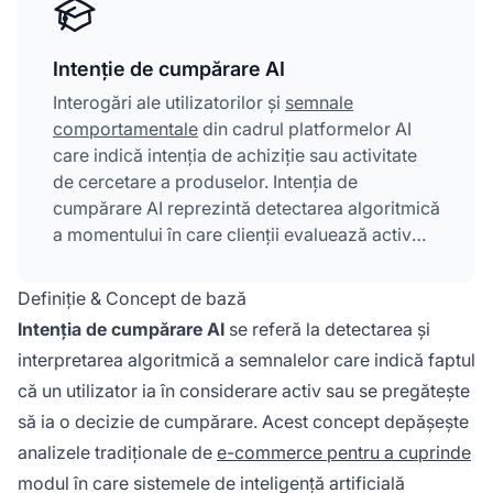
Intenție de cumpărare AI
Interogări ale utilizatorilor și
semnale
comportamentale
din cadrul platformelor AI
care indică intenția de achiziție sau activitate
de cercetare a produselor. Intenția de
cumpărare AI reprezintă detectarea algoritmică
a momentului în care clienții evaluează activ
produse și se pregătesc să ia decizii de
cumpărare. Această tehnologie analizează mai
Definiție & Concept de bază
multe fluxuri de date, inclusiv tipare de
Intenția de cumpărare AI
se referă la detectarea și
navigare, metrici de implicare și semnale
interpretarea algoritmică a semnalelor care indică faptul
conversaționale, pentru a prezice
că un utilizator ia în considerare activ sau se pregătește
disponibilitatea pentru achiziție. Prin
identificarea acestor semnale de intenție,
să ia o decizie de cumpărare. Acest concept depășește
companiile pot oferi recomandări
analizele tradiționale de
e-commerce pentru a cuprinde
personalizate și oferte țintite în momentele
modul în care sistemele de inteligență artificială