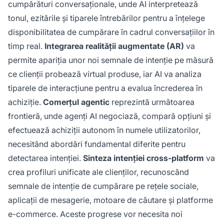
cumpărături conversaționale, unde AI interpretează
tonul, ezitările și tiparele întrebărilor pentru a înțelege
disponibilitatea de cumpărare în cadrul conversațiilor în
timp real.
Integrarea realității augmentate (AR)
va
permite apariția unor noi semnale de intenție pe măsură
ce clienții probează virtual produse, iar AI va analiza
tiparele de interacțiune pentru a evalua încrederea în
achiziție.
Comerțul agentic
reprezintă următoarea
frontieră, unde agenți AI negociază, compară opțiuni și
efectuează achiziții autonom în numele utilizatorilor,
necesitând abordări fundamental diferite pentru
detectarea intenției.
Sinteza intenției cross-platform
va
crea profiluri unificate ale clienților, recunoscând
semnale de intenție de cumpărare pe rețele sociale,
aplicații de mesagerie, motoare de căutare și platforme
e-commerce. Aceste progrese vor necesita noi