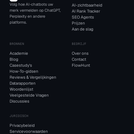
Volg hoe AI-chatbots uw
AI-zichtbaarheid
merk vermelden op ChatGPT,
AI Rank Tracker
Perplexity en andere
SEO Agents
platforms.
Prijzen
Aan de slag
BRONNEN
BEDRIJF
Academie
Over ons
Blog
Contact
Casestudy's
FlowHunt
How-To-gidsen
Reviews & Vergelijkingen
Datarapporten
Woordenlijst
Veelgestelde Vragen
Discussies
JURIDISCH
Privacybeleid
Servicevoorwaarden