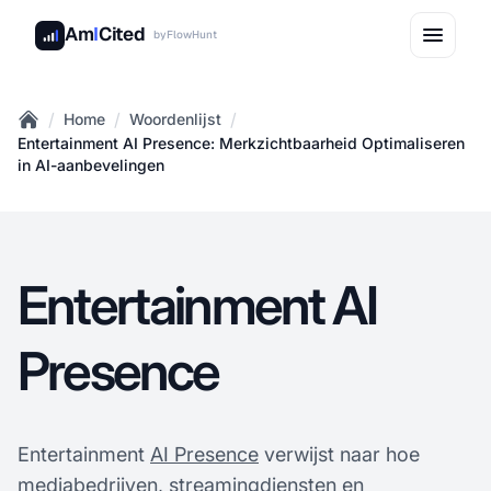
Am
I
Cited
by
FlowHunt
/
/
/
Home
Woordenlijst
Home
Entertainment AI Presence: Merkzichtbaarheid Optimaliseren
in AI-aanbevelingen
Entertainment AI
Presence
Entertainment
AI Presence
verwijst naar hoe
mediabedrijven, streamingdiensten en