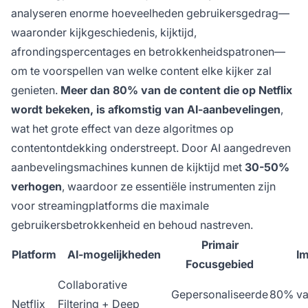
analyseren enorme hoeveelheden gebruikersgedrag—
waaronder kijkgeschiedenis, kijktijd,
afrondingspercentages en betrokkenheidspatronen—
om te voorspellen van welke content elke kijker zal
genieten.
Meer dan 80% van de content die op Netflix
wordt bekeken, is afkomstig van AI-aanbevelingen
,
wat het grote effect van deze algoritmes op
contentontdekking onderstreept. Door AI aangedreven
aanbevelingsmachines kunnen de kijktijd met
30-50%
verhogen
, waardoor ze essentiële instrumenten zijn
voor streamingplatforms die maximale
gebruikersbetrokkenheid en behoud nastreven.
Primair
Platform
AI-mogelijkheden
Im
Focusgebied
Collaborative
Gepersonaliseerde
80% va
Netflix
Filtering + Deep