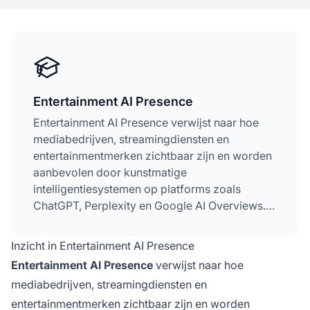
Entertainment AI Presence
Entertainment AI Presence verwijst naar hoe
mediabedrijven, streamingdiensten en
entertainmentmerken zichtbaar zijn en worden
aanbevolen door kunstmatige
intelligentiesystemen op platforms zoals
ChatGPT, Perplexity en Google AI Overviews.
Het omvat het optimaliseren van
merkzichtbaarheid in AI-gegenereerde
Inzicht in Entertainment AI Presence
aanbevelingen, algoritmes voor
Entertainment AI Presence
verwijst naar hoe
contentontdekking en gepersonaliseerde
mediabedrijven, streamingdiensten en
streamingervaringen. Dit concept is cruciaal
entertainmentmerken zichtbaar zijn en worden
voor entertainmentbedrijven die willen