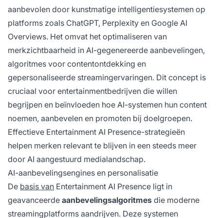
begrijpen en beïnvloeden hoe AI-systemen hun
aanbevolen door kunstmatige intelligentiesystemen op
content noemen, aanbevelen en promoten bij
platforms zoals ChatGPT, Perplexity en Google AI
doelgroepen. Effectieve Entertainment AI
Overviews. Het omvat het optimaliseren van
Presence-strategieën helpen merken relevant
merkzichtbaarheid in AI-gegenereerde aanbevelingen,
te blijven in een steeds meer door AI
algoritmes voor contentontdekking en
aangestuurd medialandschap.
gepersonaliseerde streamingervaringen. Dit concept is
cruciaal voor entertainmentbedrijven die willen
begrijpen en beïnvloeden hoe AI-systemen hun content
noemen, aanbevelen en promoten bij doelgroepen.
Effectieve Entertainment AI Presence-strategieën
helpen merken relevant te blijven in een steeds meer
door AI aangestuurd medialandschap.
AI-aanbevelingsengines en personalisatie
De
basis van
Entertainment AI Presence ligt in
geavanceerde
aanbevelingsalgoritmes
die moderne
streamingplatforms aandrijven. Deze systemen