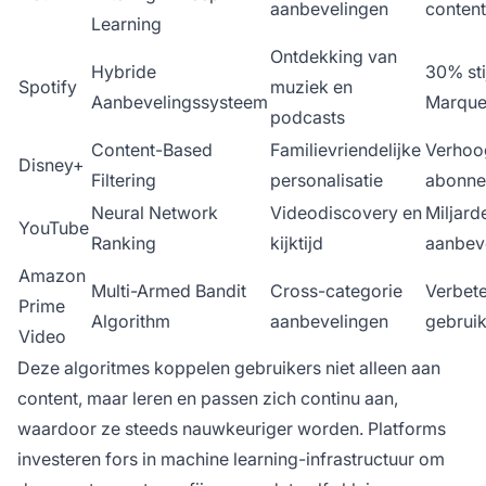
aanbevelingen
content
Learning
Ontdekking van
Hybride
30% sti
Spotify
muziek en
Aanbevelingssysteem
Marque
podcasts
Content-Based
Familievriendelijke
Verhoo
Disney+
Filtering
personalisatie
abonne
Neural Network
Videodiscovery en
Miljard
YouTube
Ranking
kijktijd
aanbev
Amazon
Multi-Armed Bandit
Cross-categorie
Verbet
Prime
Algorithm
aanbevelingen
gebrui
Video
Deze algoritmes koppelen gebruikers niet alleen aan
content, maar leren en passen zich continu aan,
waardoor ze steeds nauwkeuriger worden. Platforms
investeren fors in machine learning-infrastructuur om