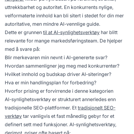
uttrekkbarhet og autoritet. En konkurrents nylige,
velformaterte innhold kan bli sitert i stedet for din mer
autoritative, men mindre AI-vennlige guide.
Dette er grunnen
til at AI-synlighetsverktøy
har blitt
relevante for mange markedsføringsteam. De hjelper
med å svare på:
Blir merkevaren min nevnt i AI-genererte svar?
Hvordan sammenligner jeg meg med konkurrenter?
Hvilket innhold og budskap driver AI-siteringer?
Hva er min handlingsplan for forbedring?
Hvorfor prising er forvirrende i denne kategorien
AI-synlighetsverktøy er strukturert annerledes enn
tradisjonelle SEO-plattformer. Et
tradisjonelt SEO-
verktøy
tar vanligvis et fast månedlig gebyr for et
definert sett med funksjoner. AI-synlighetsverktøy,
derimot, priser ofte basert på: