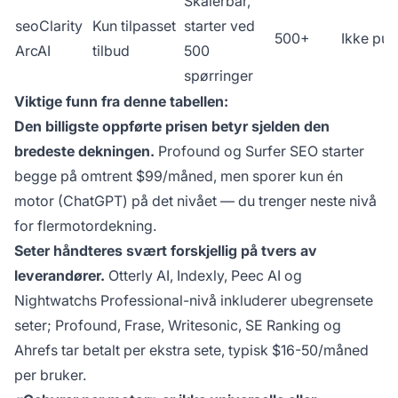
Skalerbar,
seoClarity
Kun tilpasset
starter ved
500+
Ikke pub
ArcAI
tilbud
500
spørringer
Viktige funn fra denne tabellen:
Den billigste oppførte prisen betyr sjelden den
bredeste dekningen.
Profound og Surfer SEO starter
begge på omtrent $99/måned, men sporer kun én
motor (ChatGPT) på det nivået — du trenger neste nivå
for flermotordekning.
Seter håndteres svært forskjellig på tvers av
leverandører.
Otterly AI, Indexly, Peec AI og
Nightwatchs Professional-nivå inkluderer ubegrensete
seter; Profound, Frase, Writesonic, SE Ranking og
Ahrefs tar betalt per ekstra sete, typisk $16-50/måned
per bruker.