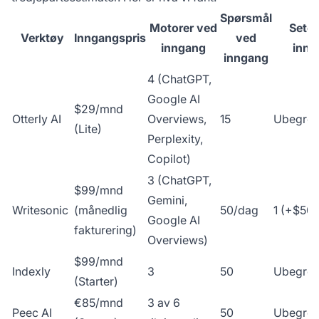
Spørsmål
Motorer ved
Seter
Verktøy
Inngangspris
ved
inngang
inng
inngang
4 (ChatGPT,
Google AI
$29/mnd
Otterly AI
Overviews,
15
Ubegren
(Lite)
Perplexity,
Copilot)
3 (ChatGPT,
$99/mnd
Gemini,
Writesonic
(månedlig
50/dag
1 (+$50/
Google AI
fakturering)
Overviews)
$99/mnd
Indexly
3
50
Ubegren
(Starter)
€85/mnd
3 av 6
Peec AI
50
Ubegren