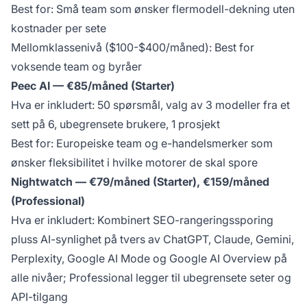
Best for: Små team som ønsker flermodell-dekning uten
kostnader per sete
Mellomklassenivå ($100-$400/måned): Best for
voksende team og byråer
Peec AI — €85/måned (Starter)
Hva er inkludert: 50 spørsmål, valg av 3 modeller fra et
sett på 6, ubegrensete brukere, 1 prosjekt
Best for: Europeiske team og e-handelsmerker som
ønsker fleksibilitet i hvilke motorer de skal spore
Nightwatch — €79/måned (Starter), €159/måned
(Professional)
Hva er inkludert: Kombinert SEO-rangeringssporing
pluss AI-synlighet på tvers av ChatGPT, Claude, Gemini,
Perplexity, Google AI Mode og Google AI Overview på
alle nivåer; Professional legger til ubegrensete seter og
API-tilgang