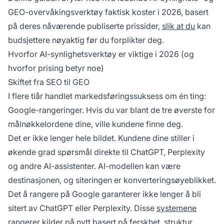
GEO-overvåkingsverktøy faktisk koster i 2026, basert
på deres nåværende publiserte prissider,
slik at du
kan
budsjettere nøyaktig før du forplikter deg.
Hvorfor AI-synlighetsverktøy er viktige i 2026 (og
hvorfor prising betyr noe)
Skiftet fra SEO til GEO
I flere tiår handlet markedsføringssuksess om én ting:
Google-rangeringer. Hvis du var blant de tre øverste for
målnøkkelordene dine, ville kundene finne deg.
Det er ikke lenger hele bildet. Kundene dine stiller i
økende grad spørsmål direkte til ChatGPT, Perplexity
og andre AI-assistenter. AI-modellen kan være
destinasjonen, og siteringen er konverteringsøyeblikket.
Det å rangere på Google garanterer ikke lenger å bli
sitert av ChatGPT eller Perplexity. Disse
systemene
rangerer
kilder på nytt basert på ferskhet, struktur,