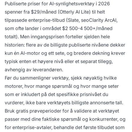
Publiserte priser for AI-synlighetsverktøy i 2026
spenner fra $29/måned (Otterly AI Lite) til helt
tilpassede enterprise-tilbud (Slate, seoClarity ArcAI,
som ofte lander i området $2 500-4 500+/måned
totalt). Men inngangsprisen forteller sjelden hele
historien: flere av de billigste publiserte nivåene dekker
kun én AI-motor og ett sete, og bredere dekning krever
typisk enten et høyere nivå eller et separat tillegg,
avhengig av leverandøren.
Før du sammenligner verktøy, sjekk nøyaktig hvilke
motorer, hvor mange spørsmål og hvor mange seter
som er inkludert på det spesifikke prisnivået du
vurderer, ikke bare verktøyets billigste annonserte tall.
Bruk gratis prøveperioder for å validere at verktøyet
passer med dine faktiske spørsmål og konkurrenter, og
for enterprise-avtaler, behandle det første tilbudet som