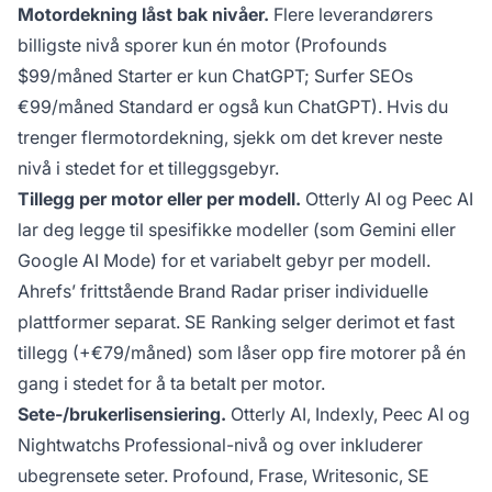
Motordekning låst bak nivåer.
Flere leverandørers
billigste nivå sporer kun én motor (Profounds
$99/måned Starter er kun ChatGPT; Surfer SEOs
€99/måned Standard er også kun ChatGPT). Hvis du
trenger flermotordekning, sjekk om det krever neste
nivå i stedet for et tilleggsgebyr.
Tillegg per motor eller per modell.
Otterly AI og Peec AI
lar deg legge til spesifikke modeller (som Gemini eller
Google AI Mode) for et variabelt gebyr per modell.
Ahrefs’ frittstående Brand Radar priser individuelle
plattformer separat. SE Ranking selger derimot et fast
tillegg (+€79/måned) som låser opp fire motorer på én
gang i stedet for å ta betalt per motor.
Sete-/brukerlisensiering.
Otterly AI, Indexly, Peec AI og
Nightwatchs Professional-nivå og over inkluderer
ubegrensete seter. Profound, Frase, Writesonic, SE