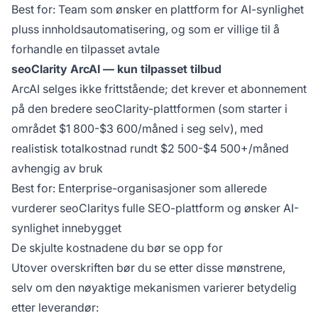
Best for: Team som ønsker en plattform for AI-synlighet
pluss innholdsautomatisering, og som er villige til å
forhandle en tilpasset avtale
seoClarity ArcAI — kun tilpasset tilbud
ArcAI selges ikke frittstående; det krever et abonnement
på den bredere seoClarity-plattformen (som starter i
området $1 800-$3 600/måned i seg selv), med
realistisk totalkostnad rundt $2 500-$4 500+/måned
avhengig av bruk
Best for: Enterprise-organisasjoner som allerede
vurderer seoClaritys fulle SEO-plattform og ønsker AI-
synlighet innebygget
De skjulte kostnadene du bør se opp for
Utover overskriften bør du se etter disse mønstrene,
selv om den nøyaktige mekanismen varierer betydelig
etter leverandør: