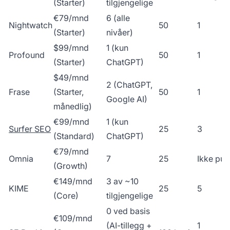
(Starter)
tilgjengelige
€79/mnd
6 (alle
Nightwatch
50
1
(Starter)
nivåer)
$99/mnd
1 (kun
Profound
50
1
(Starter)
ChatGPT)
$49/mnd
2 (ChatGPT,
Frase
(Starter,
50
1
Google AI)
månedlig)
€99/mnd
1 (kun
Surfer SEO
25
3
(Standard)
ChatGPT)
€79/mnd
Omnia
7
25
Ikke pub
(Growth)
€149/mnd
3 av ~10
KIME
25
5
(Core)
tilgjengelige
0 ved basis
€109/mnd
(AI-tillegg +
1