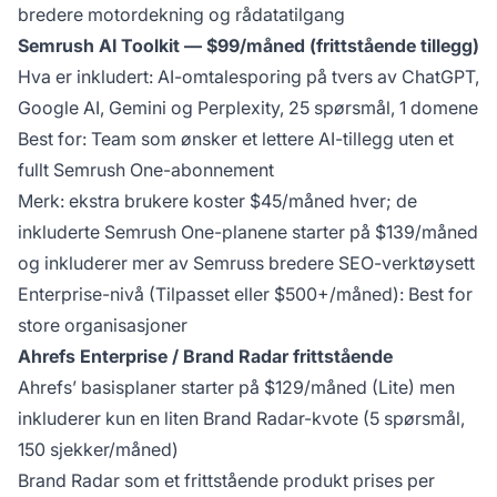
bredere motordekning og rådatatilgang
Semrush AI Toolkit — $99/måned (frittstående tillegg)
Hva er inkludert: AI-omtalesporing på tvers av ChatGPT,
Google AI, Gemini og Perplexity, 25 spørsmål, 1 domene
Best for: Team som ønsker et lettere AI-tillegg uten et
fullt Semrush One-abonnement
Merk: ekstra brukere koster $45/måned hver; de
inkluderte Semrush One-planene starter på $139/måned
og inkluderer mer av Semruss bredere SEO-verktøysett
Enterprise-nivå (Tilpasset eller $500+/måned): Best for
store organisasjoner
Ahrefs Enterprise / Brand Radar frittstående
Ahrefs’ basisplaner starter på $129/måned (Lite) men
inkluderer kun en liten Brand Radar-kvote (5 spørsmål,
150 sjekker/måned)
Brand Radar som et frittstående produkt prises per