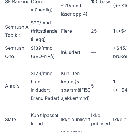
SE Ranking
(Core,
100 basis
€79/mnd
(+~$16/e
månedlig)
låser opp 4)
$99/mnd
Semrush AI
(frittstående
Flere
25
1 (+$45/
Toolkit
tillegg)
Semrush
$139/mnd
+$45/ek
Inkludert
—
One
(SEO-nivå)
bruker
$129/mnd
Kun liten
(Lite,
kvote (5
1
Ahrefs
5
inkludert
spørsmål/150
(+~$40/
Brand Radar
)
sjekker/mnd)
Kun tilpasset
Ikke
Slate
Ikke publisert
Ikke pub
tilbud
publisert