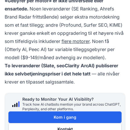
«Gebyrer per motor» er ikke universelle eller
ensartede.
Noen leverandører (SE Ranking, Ahrefs
Brand Radar frittstående) selger ekstra motordekning
som et fast tillegg; andre (Profound, Surfer SEO, KIME)
krever ganske enkelt en oppgradering til et høyere nivå
som tilfeldigvis inkluderer
flere motorer
. Noen få
(Otterly AI, Peec AI) tar variable tilleggsgebyrer per
modell ($9-149/måned avhengig av modellen).
To leverandører (Slate, seoClarity ArcAI) publiserer
ikke selvbetjeningspriser i det hele tatt
— alle nivåer
krever en tilpasset salgssamtale.
Ready to Monitor Your AI Visibility?
Track how AI chatbots mention your brand across ChatGPT,
Perplexity, and other platforms.
Kom i gang
Kontakt