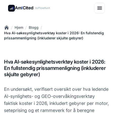
Am
I
Cited
by
FlowHunt
/
/
/
Hjem
Blogg
Home
Hva AI-søkesynlighetsverktøy koster i 2026: En fullstendig
prissammenligning (inkluderer skjulte gebyrer)
Hva AI-søkesynlighetsverktøy koster i 2026:
En fullstendig prissammenligning (inkluderer
skjulte gebyrer)
En undersøkt, verifisert oversikt over hva ledende
AI-synlighets- og GEO-overvåkingsverktøy
faktisk koster i 2026, inkludert gebyrer per motor,
seteprising og et rammeverk for å beregne