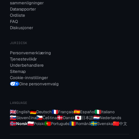
sammenligninger
Datarapporter
Ordliste
FAQ
Diskusjoner
JURIDISK
Personvernerklæring
Tjenestevilkår
Underbehandlere
Sitemap
Cookie-innstillinger
Dine personvernvalg
LANGUAGE
English
Deutsch
Français
Español
Italiano
Slovenčina
Čeština
Dansk
日本語
Nederlands
Norsk
Polski
Português
Română
Svenska
中文