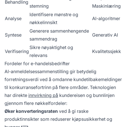
Behandling
stemning
Maskinlæring
Identifisere mønstre og
Analyse
AI-algoritmer
nøkkelinnsikt
Generere sammenhengende
Syntese
Generativ AI
sammendrag
Sikre nøyaktighet og
Verifisering
Kvalitetssjekk
relevans
Fordeler for e-handelsbedrifter
AI-anmeldelsessammenstilling gir betydelig
forretningsverdi ved å omdanne kundetilbakemeldinger
til konkurransefortrinn på flere områder. Teknologien
har direkte
innvirkning på
kundereisen og bunnlinjen
gjennom flere nøkkelfordeler:
Øker konverteringsraten
ved å gi raske
produktinnsikter som reduserer kjøpsusikkerhet og