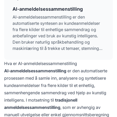
AI-anmeldelsessammenstilling
AI-anmeldelsessammenstilling er den
automatiserte syntesen av kundeanmeldelser
fra flere kilder til enhetlige sammendrag og
anbefalinger ved bruk av kunstig intelligens.
Den bruker naturlig språkbehandling og
maskinlæring til å trekke ut temaer, stemning
og innsikter fra hundrevis eller tusenvis av
anmeldelser på sekunder. Denne teknologien
Hva er AI-anmeldelsessammenstilling
hjelper både forbrukere med å ta raskere
AI-anmeldelsessammenstilling
er den automatiserte
kjøpsbeslutninger og bedrifter med å forstå
prosessen med å samle inn, analysere og syntetisere
kundebehov mer inngående. Den har blitt
kundeanmeldelser fra flere kilder til et enhetlig,
essensiell i moderne e-handelsplattformer som
Amazon, Best Buy og Etsy.
sammenhengende sammendrag ved hjelp av kunstig
intelligens. I motsetning til
tradisjonell
anmeldelsessammenstilling
, som er avhengig av
manuell utvelgelse eller enkel gjennomsnittsberegning