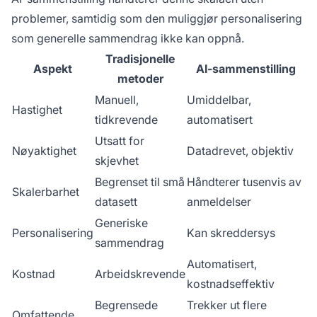
problemer, samtidig som den muliggjør personalisering
som generelle sammendrag ikke kan oppnå.
Tradisjonelle
Aspekt
AI-sammenstilling
metoder
Manuell,
Umiddelbar,
Hastighet
tidkrevende
automatisert
Utsatt for
Nøyaktighet
Datadrevet, objektiv
skjevhet
Begrenset til små
Håndterer tusenvis av
Skalerbarhet
datasett
anmeldelser
Generiske
Personalisering
Kan skreddersys
sammendrag
Automatisert,
Kostnad
Arbeidskrevende
kostnadseffektiv
Begrensede
Trekker ut flere
Omfattende