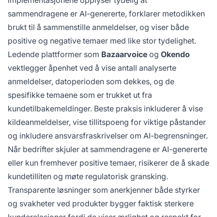
implementasjonene opplyser tydelig at
sammendragene er AI-genererte, forklarer metodikken
brukt til å sammenstille anmeldelser, og viser både
positive og negative temaer med like stor tydelighet.
Ledende plattformer som
Bazaarvoice
og
Okendo
vektlegger åpenhet ved å vise antall analyserte
anmeldelser, datoperioden som dekkes, og de
spesifikke temaene som er trukket ut fra
kundetilbakemeldinger. Beste praksis inkluderer å vise
kildeanmeldelser, vise tillitspoeng for viktige påstander
og inkludere ansvarsfraskrivelser om AI-begrensninger.
Når bedrifter skjuler at sammendragene er AI-genererte
eller kun fremhever positive temaer, risikerer de å skade
kundetilliten og møte regulatorisk gransking.
Transparente løsninger som anerkjenner både styrker
og svakheter ved produkter bygger faktisk sterkere