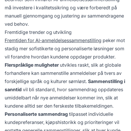
må investere i kvalitetssikring og være forberedt på
manuell gjennomgang og justering av sammendragene
ved behov.
Fremtidige trender og utvikling
Fremtiden for AI-anmeldelsessammenstilling
peker mot
stadig mer sofistikerte og personaliserte løsninger som
vil forandre hvordan kundene oppdager produkter.
Flerspråklige muligheter
utvikles raskt, slik at globale
forhandlere kan sammenstille anmeldelser på tvers av
forskjellige språk og kulturer sømløst.
Sammenstilling i
sanntid
vil bli standard, hvor sammendrag oppdateres
umiddelbart når nye anmeldelser kommer inn, slik at
kundene alltid ser den ferskeste tilbakemeldingen.
Personaliserte sammendrag
tilpasset individuelle
kundepreferanser, kjøpshistorikk og prioriteringer vil
erstatte generelle sammenstillinger, slik at hver kunde