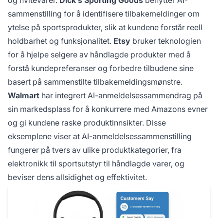
og hvitevarer.
Dick’s Sporting Goods
benytter AI-
sammenstilling for å identifisere tilbakemeldinger om
ytelse på sportsprodukter, slik at kundene forstår reell
holdbarhet og funksjonalitet.
Etsy
bruker teknologien
for å hjelpe selgere av håndlagde produkter med å
forstå kundepreferanser og forbedre tilbudene sine
basert på sammenstilte tilbakemeldingsmønstre.
Walmart
har integrert AI-anmeldelsessammendrag på
sin markedsplass for å konkurrere med Amazons evner
og gi kundene raske produktinnsikter. Disse
eksemplene viser at AI-anmeldelsessammenstilling
fungerer på tvers av ulike produktkategorier, fra
elektronikk til sportsutstyr til håndlagde varer, og
beviser dens allsidighet og effektivitet.