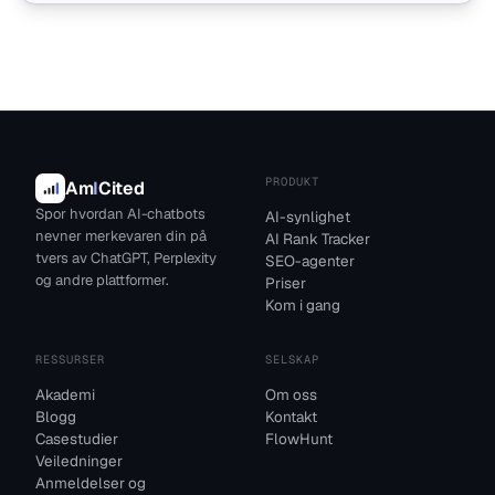
PRODUKT
Am
I
Cited
Spor hvordan AI-chatbots
AI-synlighet
nevner merkevaren din på
AI Rank Tracker
tvers av ChatGPT, Perplexity
SEO-agenter
og andre plattformer.
Priser
Kom i gang
RESSURSER
SELSKAP
Akademi
Om oss
Blogg
Kontakt
Casestudier
FlowHunt
Veiledninger
Anmeldelser og