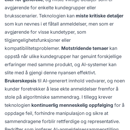
avgjørende for enkelte kundegrupper eller
bruksscenarier. Teknologien kan
miste kritiske detaljer
som kun nevnes i et fåtall anmeldelser, men som er
avgjørende for visse kundetyper, som
tilgjengelighetsfunksjoner eller
kompatibilitetsproblemer.
Motstridende temaer
kan
oppstå når ulike kundegrupper har genuint forskjellige
erfaringer med samme produkt, og AI-systemer kan
slite med å gjengi denne nyansen effektivt.
Brukerskepsis
til AI-generert innhold vedvarer, og noen
kunder foretrekker å lese ekte anmeldelser fremfor å
stole på algoritmiske sammendrag. I tillegg krever
teknologien
kontinuerlig menneskelig oppfølging
for å
oppdage feil, forhindre manipulasjon og sikre at
sammendragene forblir rettferdige og representative.
Bedrifter som innfører AI-anmeldelsessammenstilling