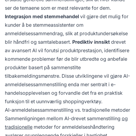
ser de temaene som er mest relevante for dem.
Integrasjon med stemmehandel
vil gjøre det mulig for
kunder å be stemmeassistenter om
anmeldelsessammendrag, slik at produktundersøkelse
blir håndfri og samtalebasert.
Prediktiv innsikt
drevet
av avansert AI vil forutsi produktprestasjon, identifisere
kommende problemer før de blir utbredte og anbefale
produkter basert på sammenstilte
tilbakemeldingsmønstre. Disse utviklingene vil gjøre AI-
anmeldelsessammenstilling enda mer sentralt i e-
handelsopplevelsen og forvandle det fra en praktisk
funksjon til et uunnværlig shoppingverktøy.
AI-anmeldelsessammenstilling vs. tradisjonelle metoder
Sammenligningen mellom AI-drevet sammenstilling
og
tradisjonelle
metoder for anmeldelseshåndtering
avslører grunnleggende forskjeller i hastighet,