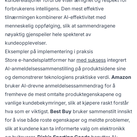
kunderelasjoner fordi de viser ærlighet og respekt for
forbrukerens intelligens. Den mest effektive
tilnærmingen kombinerer AI-effektivitet med
menneskelig oppfølging, slik at sammendragene
nøyaktig gjenspeiler hele spekteret av
kundeopplevelser.
Eksempler på implementering i praksis
Store e-handelsplattformer har
med suksess
integrert
AI-anmeldelsessammenstilling på produktsidene sine
og demonstrerer teknologiens praktiske verdi.
Amazon
bruker AI-drevne anmeldelsessammendrag for å
fremheve de mest omtalte produktegenskapene og
vanlige kundebekymringer, slik at kjøpere raskt forstår
hva som er viktigst.
Best Buy
bruker sammenstilt innsikt
for å vise både roste egenskaper og meldte problemer,
slik at kundene kan ta informerte valg om elektronikk