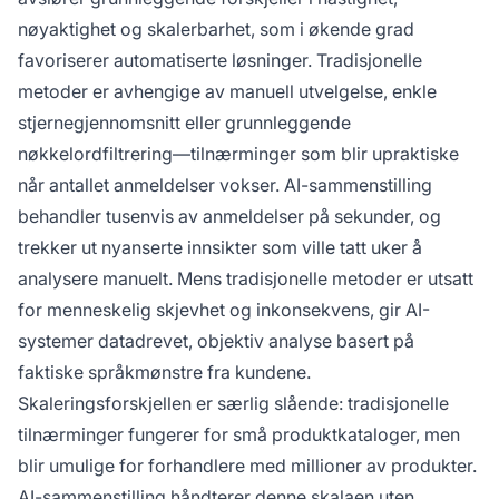
nøyaktighet og skalerbarhet, som i økende grad
favoriserer automatiserte løsninger. Tradisjonelle
metoder er avhengige av manuell utvelgelse, enkle
stjernegjennomsnitt eller grunnleggende
nøkkelordfiltrering—tilnærminger som blir upraktiske
når antallet anmeldelser vokser. AI-sammenstilling
behandler tusenvis av anmeldelser på sekunder, og
trekker ut nyanserte innsikter som ville tatt uker å
analysere manuelt. Mens tradisjonelle metoder er utsatt
for menneskelig skjevhet og inkonsekvens, gir AI-
systemer datadrevet, objektiv analyse basert på
faktiske språkmønstre fra kundene.
Skaleringsforskjellen er særlig slående: tradisjonelle
tilnærminger fungerer for små produktkataloger, men
blir umulige for forhandlere med millioner av produkter.
AI-sammenstilling håndterer denne skalaen uten