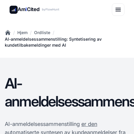
Am
I
Cited
by
FlowHunt
/
/
/
Hjem
Ordliste
Home
AI-anmeldelsessammenstilling: Syntetisering av
kundetilbakemeldinger med AI
AI-
anmeldelsessammensti
AI-anmeldelsessammenstilling
er den
automatiserte syntesen av kundeanmeldelser fra