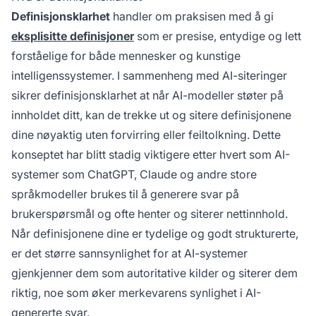
Definisjonsklarhet
handler om praksisen med å gi
eksplisitte definisjoner
som er presise, entydige og lett
forståelige for både mennesker og kunstige
intelligenssystemer. I sammenheng med AI-siteringer
sikrer definisjonsklarhet at når AI-modeller støter på
innholdet ditt, kan de trekke ut og sitere definisjonene
dine nøyaktig uten forvirring eller feiltolkning. Dette
konseptet har blitt stadig viktigere etter hvert som AI-
systemer som ChatGPT, Claude og andre store
språkmodeller brukes til å generere svar på
brukerspørsmål og ofte henter og siterer nettinnhold.
Når definisjonene dine er tydelige og godt strukturerte,
er det større sannsynlighet for at AI-systemer
gjenkjenner dem som autoritative kilder og siterer dem
riktig, noe som øker merkevarens synlighet i AI-
genererte svar.