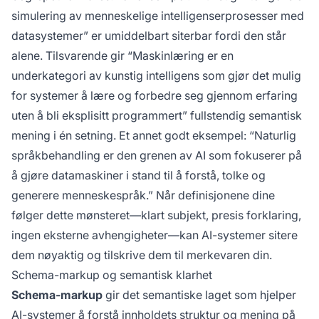
simulering av menneskelige intelligenserprosesser med
datasystemer” er umiddelbart siterbar fordi den står
alene. Tilsvarende gir “Maskinlæring er en
underkategori av kunstig intelligens som gjør det mulig
for systemer å lære og forbedre seg gjennom erfaring
uten å bli eksplisitt programmert” fullstendig semantisk
mening i én setning. Et annet godt eksempel: “Naturlig
språkbehandling er den grenen av AI som fokuserer på
å gjøre datamaskiner i stand til å forstå, tolke og
generere menneskespråk.” Når definisjonene dine
følger dette mønsteret—klart subjekt, presis forklaring,
ingen eksterne avhengigheter—kan AI-systemer sitere
dem nøyaktig og tilskrive dem til merkevaren din.
Schema-markup og semantisk klarhet
Schema-markup
gir det semantiske laget som hjelper
AI-systemer å forstå innholdets struktur og mening på