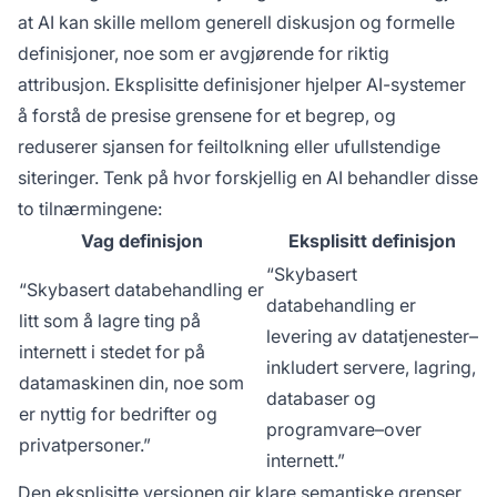
at AI kan skille mellom generell diskusjon og formelle
definisjoner, noe som er avgjørende for riktig
attribusjon. Eksplisitte definisjoner hjelper AI-systemer
å forstå de presise grensene for et begrep, og
reduserer sjansen for feiltolkning eller ufullstendige
siteringer. Tenk på hvor forskjellig en AI behandler disse
to tilnærmingene:
Vag definisjon
Eksplisitt definisjon
“Skybasert
“Skybasert databehandling er
databehandling er
litt som å lagre ting på
levering av datatjenester–
internett i stedet for på
inkludert servere, lagring,
datamaskinen din, noe som
databaser og
er nyttig for bedrifter og
programvare–over
privatpersoner.”
internett.”
Den eksplisitte versjonen gir klare semantiske grenser