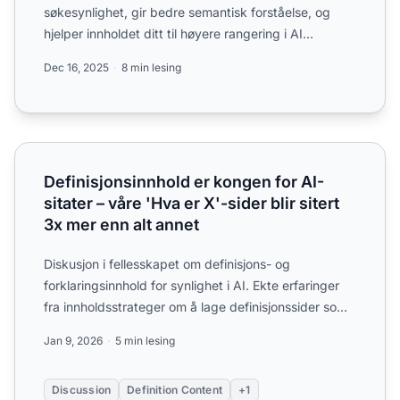
søkesynlighet, gir bedre semantisk forståelse, og
hjelper innholdet ditt til høyere rangering i AI
Overviews, ...
Dec 16, 2025
8 min lesing
Definisjonsinnhold er kongen for AI-sitater – våre 'Hva er X
Definisjonsinnhold er kongen for AI-
sitater – våre 'Hva er X'-sider blir sitert
3x mer enn alt annet
Diskusjon i fellesskapet om definisjons- og
forklaringsinnhold for synlighet i AI. Ekte erfaringer
fra innholdsstrateger om å lage definisjonssider som
AI-syste...
Jan 9, 2026
5 min lesing
Discussion
Definition Content
+1