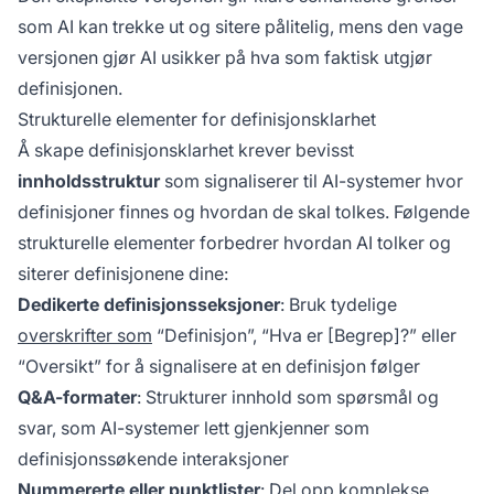
som AI kan trekke ut og sitere pålitelig, mens den vage
versjonen gjør AI usikker på hva som faktisk utgjør
definisjonen.
Strukturelle elementer for definisjonsklarhet
Å skape definisjonsklarhet krever bevisst
innholdsstruktur
som signaliserer til AI-systemer hvor
definisjoner finnes og hvordan de skal tolkes. Følgende
strukturelle elementer forbedrer hvordan AI tolker og
siterer definisjonene dine:
Dedikerte definisjonsseksjoner
: Bruk tydelige
overskrifter som
“Definisjon”, “Hva er [Begrep]?” eller
“Oversikt” for å signalisere at en definisjon følger
Q&A-formater
: Strukturer innhold som spørsmål og
svar, som AI-systemer lett gjenkjenner som
definisjonssøkende interaksjoner
Nummererte eller punktlister
: Del opp komplekse