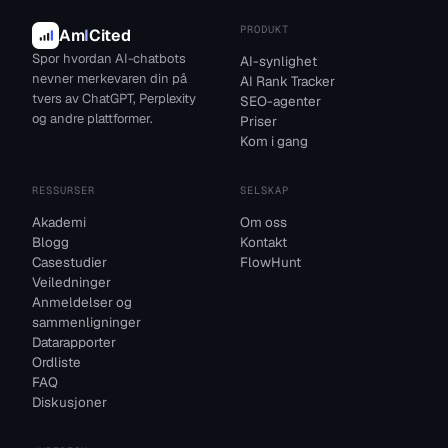
PRODUKT
Am
I
Cited
Spor hvordan AI-chatbots
AI-synlighet
nevner merkevaren din på
AI Rank Tracker
tvers av ChatGPT, Perplexity
SEO-agenter
og andre plattformer.
Priser
Kom i gang
RESSURSER
SELSKAP
Akademi
Om oss
Blogg
Kontakt
Casestudier
FlowHunt
Veiledninger
Anmeldelser og
sammenligninger
Datarapporter
Ordliste
FAQ
Diskusjoner