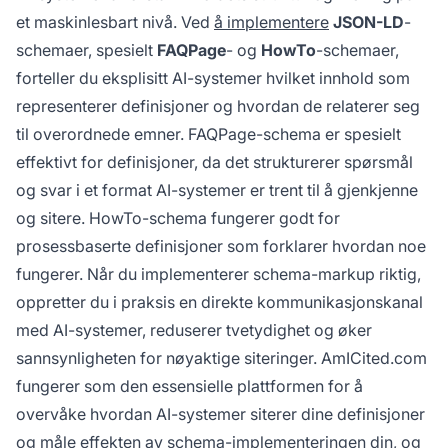
et maskinlesbart nivå. Ved
å implementere
JSON-LD
-
schemaer, spesielt
FAQPage
- og
HowTo
-schemaer,
forteller du eksplisitt AI-systemer hvilket innhold som
representerer definisjoner og hvordan de relaterer seg
til overordnede emner. FAQPage-schema er spesielt
effektivt for definisjoner, da det strukturerer spørsmål
og svar i et format AI-systemer er trent til å gjenkjenne
og sitere. HowTo-schema fungerer godt for
prosessbaserte definisjoner som forklarer hvordan noe
fungerer. Når du implementerer schema-markup riktig,
oppretter du i praksis en direkte kommunikasjonskanal
med AI-systemer, reduserer tvetydighet og øker
sannsynligheten for nøyaktige siteringer. AmICited.com
fungerer som den essensielle plattformen for å
overvåke hvordan AI-systemer siterer dine definisjoner
og måle effekten av schema-implementeringen din, og