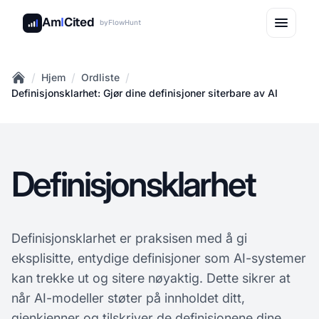
Am
I
Cited
by
FlowHunt
/
/
/
Hjem
Ordliste
Home
Definisjonsklarhet: Gjør dine definisjoner siterbare av AI
Definisjonsklarhet
Definisjonsklarhet er praksisen med å gi
eksplisitte, entydige definisjoner som AI-systemer
kan trekke ut og sitere nøyaktig. Dette sikrer at
når AI-modeller støter på innholdet ditt,
gjenkjenner og tilskriver de definisjonene dine