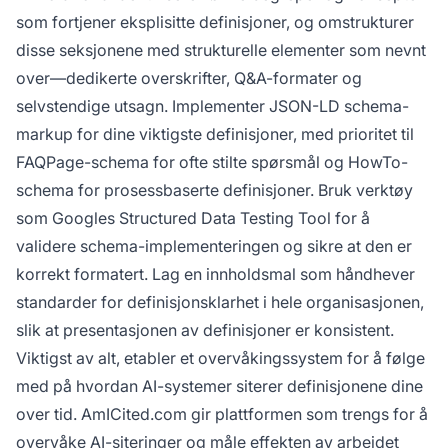
som fortjener eksplisitte definisjoner, og omstrukturer
disse seksjonene med strukturelle elementer som nevnt
over—dedikerte overskrifter, Q&A-formater og
selvstendige utsagn. Implementer JSON-LD schema-
markup for dine viktigste definisjoner, med prioritet til
FAQPage-schema for ofte stilte spørsmål og HowTo-
schema for prosessbaserte definisjoner. Bruk verktøy
som Googles Structured Data Testing Tool for å
validere schema-implementeringen og sikre at den er
korrekt formatert. Lag en innholdsmal som håndhever
standarder for definisjonsklarhet i hele organisasjonen,
slik at presentasjonen av definisjoner er konsistent.
Viktigst av alt, etabler et overvåkingssystem for å følge
med på hvordan AI-systemer siterer definisjonene dine
over tid. AmICited.com gir plattformen som trengs for å
overvåke AI-siteringer og måle effekten av arbeidet