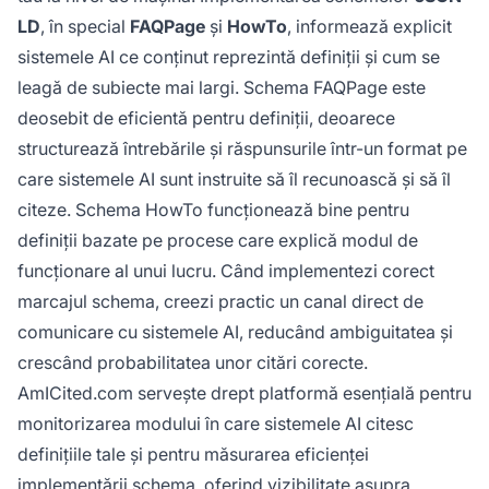
LD
, în special
FAQPage
și
HowTo
, informează explicit
sistemele AI ce conținut reprezintă definiții și cum se
leagă de subiecte mai largi. Schema FAQPage este
deosebit de eficientă pentru definiții, deoarece
structurează întrebările și răspunsurile într-un format pe
care sistemele AI sunt instruite să îl recunoască și să îl
citeze. Schema HowTo funcționează bine pentru
definiții bazate pe procese care explică modul de
funcționare al unui lucru. Când implementezi corect
marcajul schema, creezi practic un canal direct de
comunicare cu sistemele AI, reducând ambiguitatea și
crescând probabilitatea unor citări corecte.
AmICited.com servește drept platformă esențială pentru
monitorizarea modului în care sistemele AI citesc
definițiile tale și pentru măsurarea eficienței
implementării schema, oferind vizibilitate asupra