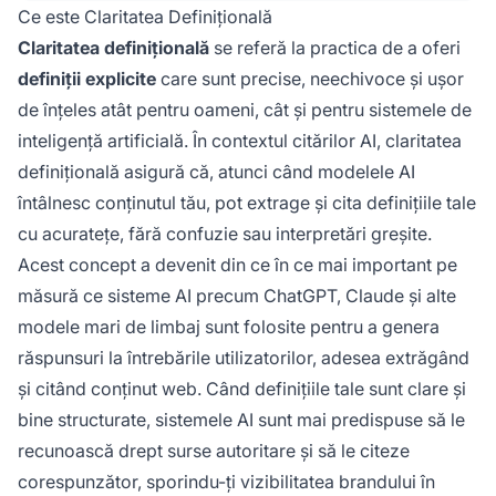
de AI.
Ce este Claritatea Definițională
Claritatea definițională
se referă la practica de a oferi
definiții explicite
care sunt precise, neechivoce și ușor
de înțeles atât pentru oameni, cât și pentru sistemele de
inteligență artificială. În contextul citărilor AI, claritatea
definițională asigură că, atunci când modelele AI
întâlnesc conținutul tău, pot extrage și cita definițiile tale
cu acuratețe, fără confuzie sau interpretări greșite.
Acest concept a devenit din ce în ce mai important pe
măsură ce sisteme AI precum ChatGPT, Claude și alte
modele mari de limbaj sunt folosite pentru a genera
răspunsuri la întrebările utilizatorilor, adesea extrăgând
și citând conținut web. Când definițiile tale sunt clare și
bine structurate, sistemele AI sunt mai predispuse să le
recunoască drept surse autoritare și să le citeze
corespunzător, sporindu-ți vizibilitatea brandului în