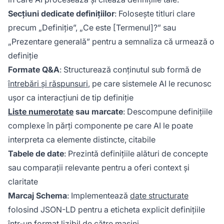
Secțiuni dedicate definițiilor
: Folosește titluri clare
precum „Definiție”, „Ce este [Termenul]?” sau
„Prezentare generală” pentru a semnaliza că urmează o
definiție
Formate Q&A
: Structurează conținutul sub formă de
întrebări și răspunsuri
, pe care sistemele AI le recunosc
ușor ca interacțiuni de tip definiție
Liste numerotate
sau marcate
: Descompune definițiile
complexe în părți componente pe care AI le poate
interpreta ca elemente distincte, citabile
Tabele de date
: Prezintă definițiile alături de concepte
sau comparații relevante pentru a oferi context și
claritate
Marcaj Schema
: Implementează
date structurate
folosind JSON-LD pentru a eticheta explicit definițiile
într-un format lizibil de către mașini