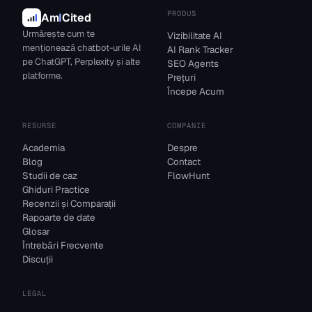
PRODUS
Am
I
Cited
Urmărește cum te
Vizibilitate AI
menționează chatbot-urile AI
AI Rank Tracker
pe ChatGPT, Perplexity și alte
SEO Agents
platforme.
Prețuri
Începe Acum
RESURSE
COMPANIE
Academia
Despre
Blog
Contact
Studii de caz
FlowHunt
Ghiduri Practice
Recenzii și Comparații
Rapoarte de date
Glosar
Întrebări Frecvente
Discuții
LEGAL