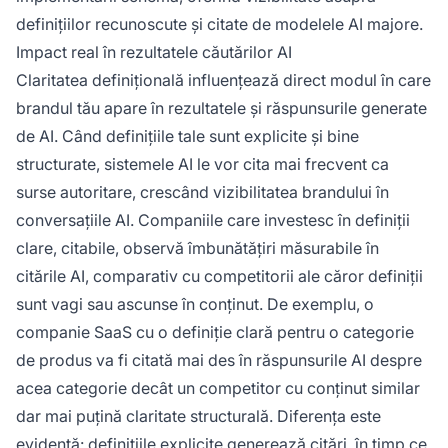
definițiilor recunoscute și citate de modelele AI majore.
Impact real în rezultatele căutărilor AI
Claritatea definițională influențează direct modul în care
brandul tău apare în rezultatele și răspunsurile generate
de AI. Când definițiile tale sunt explicite și bine
structurate, sistemele AI le vor cita mai frecvent ca
surse autoritare, crescând vizibilitatea brandului în
conversațiile AI. Companiile care investesc în definiții
clare, citabile, observă îmbunătățiri măsurabile în
citările AI, comparativ cu competitorii ale căror definiții
sunt vagi sau ascunse în conținut. De exemplu, o
companie SaaS cu o definiție clară pentru o categorie
de produs va fi citată mai des în răspunsurile AI despre
acea categorie decât un competitor cu conținut similar
dar mai puțină claritate structurală. Diferența este
evidentă: definițiile explicite generează citări, în timp ce