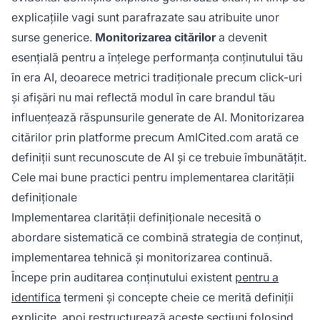
explicațiile vagi sunt parafrazate sau atribuite unor
surse generice.
Monitorizarea citărilor
a devenit
esențială pentru a înțelege performanța conținutului tău
în era AI, deoarece metrici tradiționale precum click-uri
și afișări nu mai reflectă modul în care brandul tău
influențează răspunsurile generate de AI. Monitorizarea
citărilor prin platforme precum AmICited.com arată ce
definiții sunt recunoscute de AI și ce trebuie îmbunătățit.
Cele mai bune practici pentru implementarea clarității
definiționale
Implementarea clarității definiționale necesită o
abordare sistematică ce combină strategia de conținut,
implementarea tehnică și monitorizarea continuă.
Începe prin auditarea conținutului existent
pentru a
identifica
termeni și concepte cheie ce merită definiții
explicite, apoi restructurează aceste secțiuni folosind