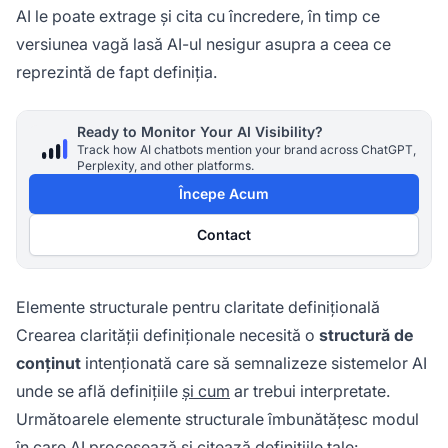
AI le poate extrage și cita cu încredere, în timp ce
versiunea vagă lasă AI-ul nesigur asupra a ceea ce
reprezintă de fapt definiția.
Ready to Monitor Your AI Visibility?
Track how AI chatbots mention your brand across ChatGPT,
Perplexity, and other platforms.
Începe Acum
Contact
Elemente structurale pentru claritate definițională
Crearea clarității definiționale necesită o
structură de
conținut
intenționată care să semnalizeze sistemelor AI
unde se află definițiile
și cum
ar trebui interpretate.
Următoarele elemente structurale îmbunătățesc modul
în care AI procesează și citează definițiile tale: