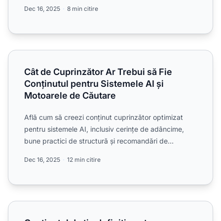
sus în AI Ove...
Dec 16, 2025
8 min citire
Cât de Cuprinzător Ar Trebui să Fie Conținutul pentru Sist
Cât de Cuprinzător Ar Trebui să Fie
Conținutul pentru Sistemele AI și
Motoarele de Căutare
Află cum să creezi conținut cuprinzător optimizat
pentru sistemele AI, inclusiv cerințe de adâncime,
bune practici de structură și recomandări de
formatare pent...
Dec 16, 2025
12 min citire
Conținutul de tip definiție este rege pentru citările AI - pa