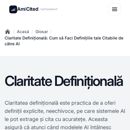
Am
I
Cited
by
FlowHunt
/
/
/
Acasă
Glosar
Home
Claritate Definițională: Cum să Faci Definițiile tale Citabile de
către AI
Claritate Definițională
Claritatea definițională este practica de a oferi
definiții explicite, neechivoce, pe care sistemele AI
le pot extrage și cita cu acuratețe. Aceasta
asigură că atunci când modelele AI întâlnesc