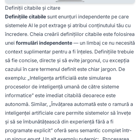
Definiții citabile și citare
Definițiile citabile
sunt enunțuri independente pe care
sistemele AI le pot extrage și atribui conținutului tău cu
încredere. Cheia creării definițiilor citabile este folosirea
unei
formulări independente
— un limbaj ce nu necesită
context suplimentar pentru a fi înțeles. Definițiile trebuie
să fie concise, directe și să evite jargonul, cu excepția
cazului în care termenul definit este chiar jargon. De
exemplu: „Inteligența artificială este simularea
proceselor de inteligență umană de către sisteme
informatice” este imediat citabilă deoarece este
autonomă. Similar, „Învățarea automată este o ramură a
inteligenței artificiale care permite sistemelor să învețe
și să se îmbunătățească din experiență fără a fi
programate explicit” oferă sens semantic complet într-
un singur enunț. Un alt exemplu puternic: „Procesarea