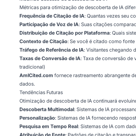
Métricas para otimização de descoberta de IA difer
Frequência de Citação de IA
: Quantas vezes seu c
Participação de Voz de IA
: Suas citações compara
Distribuição de Citação por Plataforma
: Quais sis
Contexto de Citação
: Se você é citado como fonte
Tráfego de Referência de IA
: Visitantes chegando 
Taxas de Conversão de IA
: Taxa de conversão de v
tradicional)
AmICited.com
fornece rastreamento abrangente de
dados.
Tendências Futuras
Otimização de descoberta de IA continuará evoluin
Descoberta Multimodal
: Sistemas de IA processan
Personalização
: Sistemas de IA fornecendo respos
Pesquisa em Tempo Real
: Sistemas de IA com dad
Atribuição de Fonte
: Padrões de citação e transpa