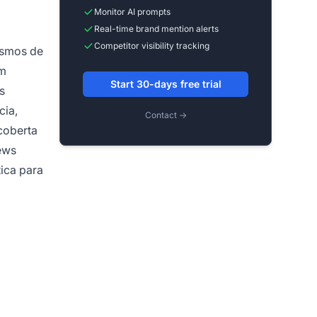
Monitor AI prompts
Real-time brand mention alerts
Competitor visibility tracking
ismos de
em
Start 30-days free trial
s
cia,
Contact →
coberta
ews
ica para