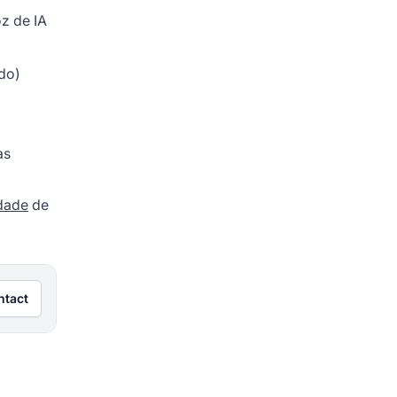
z de IA
ido)
as
idade
de
ntact