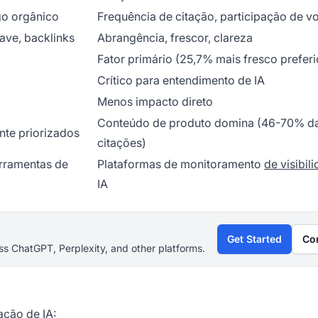
go orgânico
Frequência de citação, participação de vo
ave, backlinks
Abrangência, frescor, clareza
o
Fator primário (25,7% mais fresco prefer
Crítico para entendimento de IA
Menos impacto direto
Conteúdo de produto domina (46-70% d
nte priorizados
citações)
rramentas de
Plataformas de monitoramento
de visibil
IA
Get Started
Co
s ChatGPT, Perplexity, and other platforms.
ação de IA: