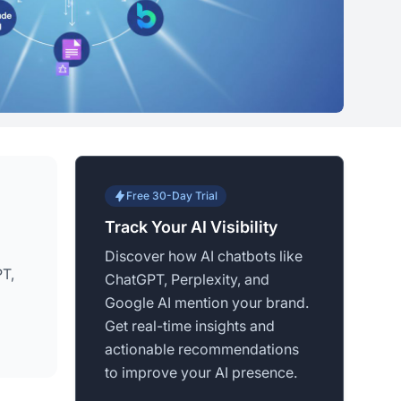
Free 30-Day Trial
Track Your AI Visibility
Discover how AI chatbots like
T,
ChatGPT, Perplexity, and
Google AI mention your brand.
Get real-time insights and
actionable recommendations
to improve your AI presence.