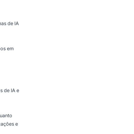
as de IA
dos em
s de IA e
quanto
cações e