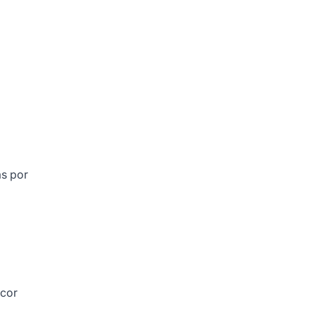
as por
scor