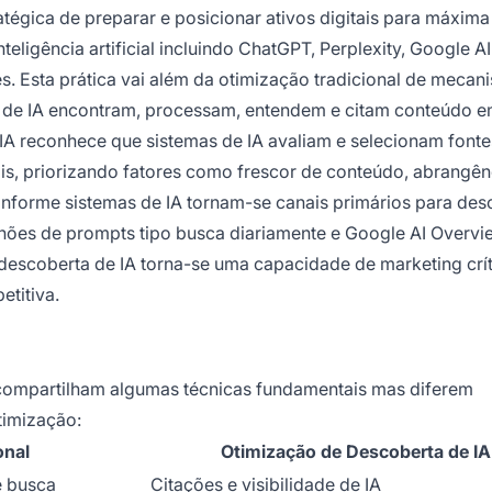
ratégica de preparar e posicionar ativos digitais para máxima
teligência artificial incluindo ChatGPT, Perplexity, Google AI
. Esta prática vai além da otimização tradicional de mecan
 de IA encontram, processam, entendem e citam conteúdo 
IA reconhece que sistemas de IA avaliam e selecionam fonte
s, priorizando fatores como frescor de conteúdo, abrangên
Conforme sistemas de IA tornam-se canais primários para des
es de prompts tipo busca diariamente e Google AI Overvi
scoberta de IA torna-se uma capacidade de marketing crít
titiva.
ompartilham algumas técnicas fundamentais mas diferem
timização:
onal
Otimização de Descoberta de IA
e busca
Citações e visibilidade de IA