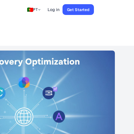
Log in
Get Started
PT