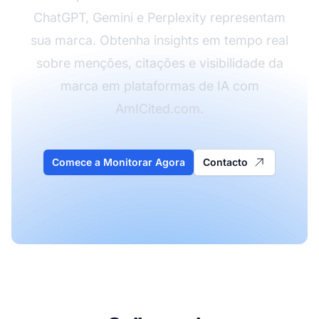
ChatGPT, Gemini e Perplexity representam
sua marca. Obtenha insights em tempo real
sobre menções, citações e visibilidade da
marca em plataformas de IA com
AmICited.com.
Comece a Monitorar Agora
Contacto