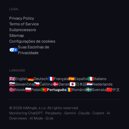
LEGAL
Privacy Policy
Terms of Service
Subprocessors
Sitemap
Configurações de cookies
Suas Escolhas de
Privacidade
LANGUAGE
English
Deutsch
Français
Español
Italiano
Slovenčina
Čeština
Dansk
日本語
Nederlands
Norsk
Polski
Português
Română
Svenska
中文
© 2026 AiMingle, s.r.o. All rights reserved.
Monitoring ChatGPT · Perplexity · Gemini · Claude · Copilot · AI
Overviews · AI Mode · Grok