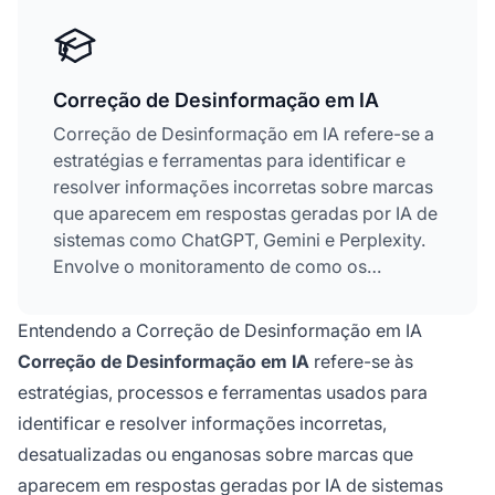
Correção de Desinformação em IA
Correção de Desinformação em IA refere-se a
estratégias e ferramentas para identificar e
resolver informações incorretas sobre marcas
que aparecem em respostas geradas por IA de
sistemas como ChatGPT, Gemini e Perplexity.
Envolve o monitoramento de como os
sistemas de IA representam as marcas e a
implementação de correções na fonte para
Entendendo a Correção de Desinformação em IA
garantir que informações precisas sejam
Correção de Desinformação em IA
refere-se às
distribuídas em plataformas confiáveis.
estratégias, processos e ferramentas usados para
Diferente da checagem de fatos tradicional, o
identificar e resolver informações incorretas,
foco está em corrigir as fontes que as IAs
confiam, e não os próprios outputs da IA. Isso
desatualizadas ou enganosas sobre marcas que
é essencial para manter a reputação e a
aparecem em respostas geradas por IA de sistemas