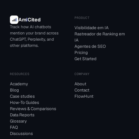
PRODUCT
Am
I
Cited
Track how AI chatbots
Visibilidade em IA
mention your brand across
Rastreador de Ranking em
ChatGPT, Perplexity, and
IA
other platforms.
Agentes de SEO
Pricing
Get Started
RESOURCES
COMPANY
Academy
About
Blog
Contact
Case studies
FlowHunt
How-To Guides
Reviews & Comparisons
Data Reports
Glossary
FAQ
Discussions