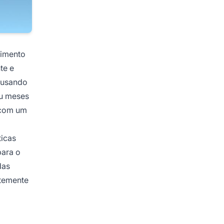
vimento
te e
o usando
ou meses
 com um
ticas
para o
das
ntemente