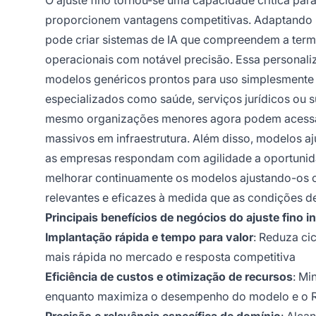
O ajuste fino tornou-se uma capacidade crítica pa
proporcionem vantagens competitivas. Adaptando m
pode criar sistemas de IA que compreendem a termin
operacionais com notável precisão. Essa persona
modelos genéricos prontos para uso simplesmente 
especializados como saúde, serviços jurídicos ou su
mesmo organizações menores agora podem acessar 
massivos em infraestrutura. Além disso, modelos 
as empresas respondam com agilidade a oportunid
melhorar continuamente os modelos ajustando-os 
relevantes e eficazes à medida que as condições 
Principais benefícios de negócios do ajuste fino i
Implantação rápida e tempo para valor
: Reduza ci
mais rápida no mercado e resposta competitiva
Eficiência de custos e otimização de recursos
: Mi
enquanto maximiza o desempenho do modelo e o 