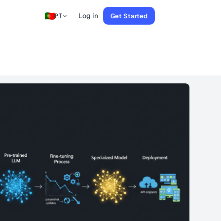
Log in
Get Started
PT