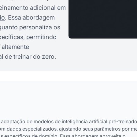
reinamento adicional em
io
. Essa abordagem
quanto personaliza os
ecíficas, permitindo
 altamente
 de treinar do zero.
daptação de modelos de inteligência artificial pré-treinad
 com dados especializados, ajustando seus parâmetros por m
os específicos de domínio. Essa abordagem aproveita o