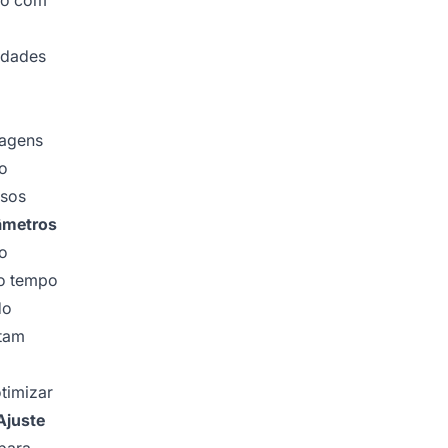
do com
idades
tagens
do
rsos
âmetros
o
 o tempo
do
tam
timizar
Ajuste