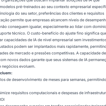
ra organizações que buscam implantar soluções de IA que
odelos pré-treinados ao seu contexto empresarial específ
ologia do seu setor, preferências dos clientes e requisitos
lização permite que empresas alcancem níveis de desempen
não conseguem igualar, especialmente ao lidar com domíni
porte técnico. O custo-benefício do ajuste fino significa qu
capacidades de IA de nível empresarial sem investimento
ajustados podem ser implantados mais rapidamente, permitin
ades de mercado e pressões competitivas. A capacidade de
com novos dados garante que seus sistemas de IA permane
de negócios evoluem.
ncluem:
clos de desenvolvimento de meses para semanas, permitindo
nimize requisitos computacionais e despesas de infraestrutu
ROI