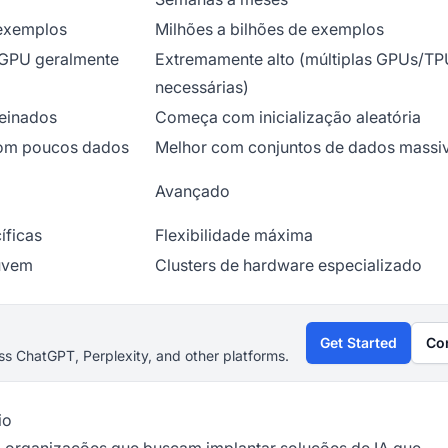
 exemplos
Milhões a bilhões de exemplos
GPU geralmente
Extremamente alto (múltiplas GPUs/TP
necessárias)
reinados
Começa com inicialização aleatória
com poucos dados
Melhor com conjuntos de dados massi
Avançado
íficas
Flexibilidade máxima
uvem
Clusters de hardware especializado
Get Started
Co
s ChatGPT, Perplexity, and other platforms.
io