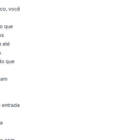
ico, você
ho que
os
e até
s
do que
çam
 entrada
ra