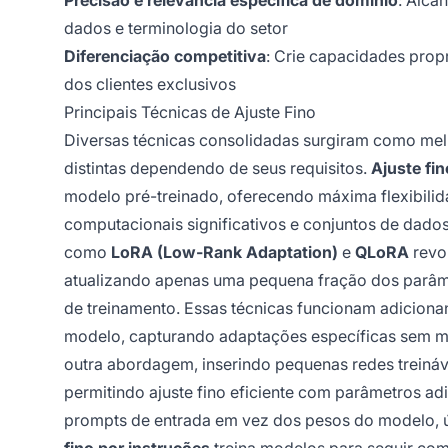
Precisão e relevância específica de domínio
: Alca
dados e terminologia do setor
Diferenciação competitiva
: Crie capacidades prop
dos clientes exclusivos
Principais Técnicas de Ajuste Fino
Diversas técnicas consolidadas surgiram como melh
distintas dependendo de seus requisitos.
Ajuste fi
modelo pré-treinado, oferecendo máxima flexibili
computacionais significativos e conjuntos de dados
como
LoRA (Low-Rank Adaptation)
e
QLoRA
revo
atualizando apenas uma pequena fração dos parâme
de treinamento. Essas técnicas funcionam adicionan
modelo, capturando adaptações específicas sem mo
outra abordagem, inserindo pequenas redes treiná
permitindo ajuste fino eficiente com parâmetros ad
prompts de entrada em vez dos pesos do modelo, ú