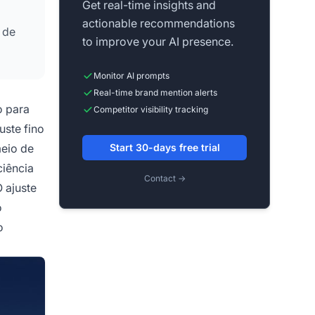
Get real-time insights and
actionable recommendations
 de
to improve your AI presence.
Monitor AI prompts
Real-time brand mention alerts
o para
Competitor visibility tracking
uste fino
meio de
Start 30-days free trial
ciência
Contact →
 ajuste
o
o