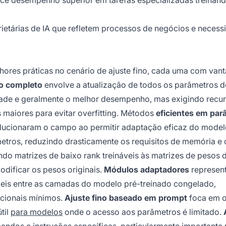
nce desempenho superior em tarefas especializadas treinan
rietárias de IA que refletem processos de negócios e necess
ores práticas no cenário de ajuste fino, cada uma com van
no completo
envolve a atualização de todos os parâmetros 
dade e geralmente o melhor desempenho, mas exigindo recu
 maiores para evitar overfitting. Métodos
eficientes em par
lucionaram o campo ao permitir adaptação eficaz do model
tros, reduzindo drasticamente os requisitos de memória e
do matrizes de baixo rank treináveis às matrizes de pesos 
dificar os pesos originais.
Módulos adaptadores
represen
veis entre as camadas do modelo pré-treinado congelado,
icionais mínimos.
Ajuste fino baseado em prompt
foca em o
til
para modelos
onde o acesso aos parâmetros é limitado.