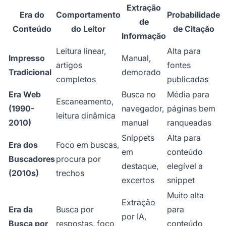
Extração
Era do
Comportamento
Probabilidade
de
Conteúdo
do Leitor
de Citação
Informação
Leitura linear,
Alta para
Impresso
Manual,
artigos
fontes
Tradicional
demorado
completos
publicadas
Era Web
Busca no
Média para
Escaneamento,
(1990-
navegador,
páginas bem
leitura dinâmica
2010)
manual
ranqueadas
Snippets
Alta para
Era dos
Foco em buscas,
em
conteúdo
Buscadores
procura por
destaque,
elegível a
(2010s)
trechos
excertos
snippet
Muito alta
Extração
Era da
Busca por
para
por IA,
Busca por
respostas, foco
conteúdo