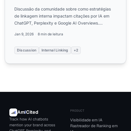
Discussão da comunidade sobre como estratégias
de linkagem interna impactam citações por IA em
ChatGPT, Perplexity e Google AI Overviews.
Experiências reais de ...
Jan 9, 2026
8 min de leitura
Discussion
Internal Linking
+2
PRODUCT
Am
I
Cited
Track how AI chatbots
Visibilidade em IA
mention your brand across
Rastreador de Ranking em
ChatGPT, Perplexity, and