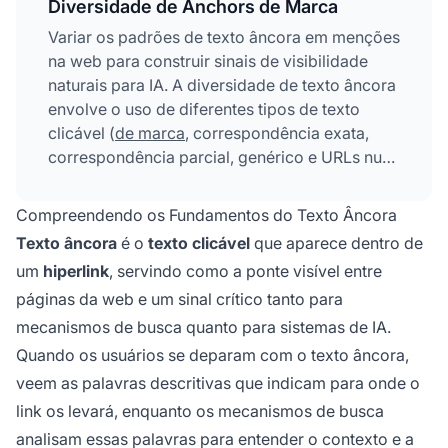
Diversidade de Anchors de Marca
Variar os padrões de texto âncora em menções
na web para construir sinais de visibilidade
naturais para IA. A diversidade de texto âncora
envolve o uso de diferentes tipos de texto
clicável (
de marca
, correspondência exata,
correspondência parcial, genérico e URLs nus)
em backlinks para criar um perfil de links
autêntico que pareça orgânico para
Compreendendo os Fundamentos do Texto Âncora
mecanismos de busca e sistemas de IA. Essa
Texto âncora
é o
texto clicável
que aparece dentro de
prática evita penalizações por
um
hiperlink
, servindo como a ponte visível entre
superotimização enquanto fortalece sinais de
páginas da web e um sinal crítico tanto para
autoridade e credibilidade sobre o tema.
mecanismos de busca quanto para sistemas de IA.
Quando os usuários se deparam com o texto âncora,
veem as palavras descritivas que indicam para onde o
link os levará, enquanto os mecanismos de busca
analisam essas palavras para entender o contexto e a