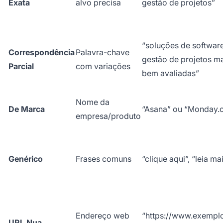
Exata
alvo precisa
gestão de projetos”
“soluções de softwar
Correspondência
Palavra-chave
gestão de projetos m
Parcial
com variações
bem avaliadas”
Nome da
De Marca
“Asana” ou “Monday.
empresa/produto
Genérico
Frases comuns
“clique aqui”, “leia ma
Endereço web
“
https://www.exempl
URL Nua