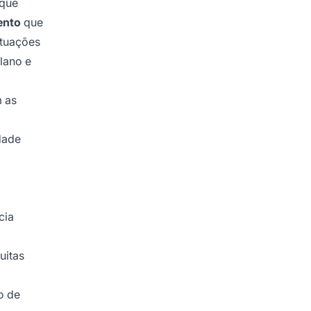
 que
ento
que
ntuações
lano e
 as
dade
cia
uitas
o de