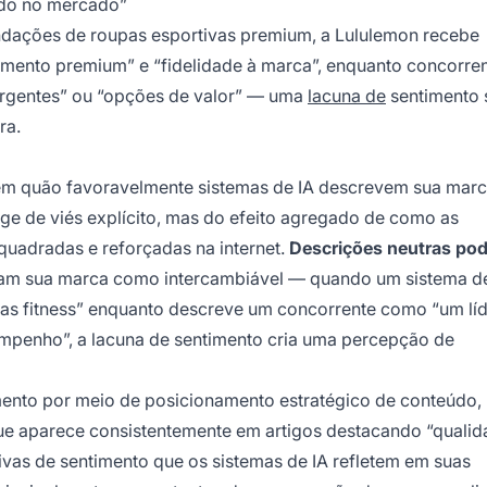
ndo no mercado”
dações de roupas esportivas premium, a Lululemon recebe
mento premium” e “fidelidade à marca”, enquanto concorre
ergentes” ou “opções de valor” — uma
lacuna de
sentimento s
ra.
em quão favoravelmente sistemas de IA descrevem sua mar
e de viés explícito, mas do efeito agregado de como as
quadradas e reforçadas na internet.
Descrições neutras po
am sua marca como intercambiável — quando um sistema de
s fitness” enquanto descreve um concorrente como “um lí
sempenho”, a lacuna de sentimento cria uma percepção de
nto por meio de posicionamento estratégico de conteúdo, 
que aparece consistentemente em artigos destacando “quali
vas de sentimento que os sistemas de IA refletem em suas