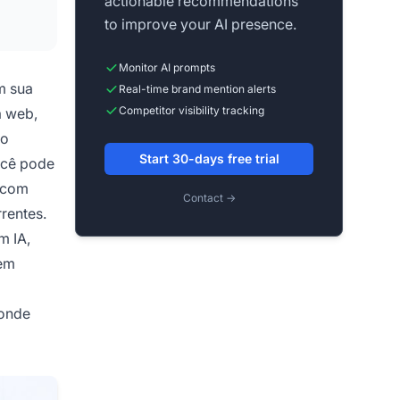
actionable recommendations
to improve your AI presence.
Monitor AI prompts
m sua
Real-time brand mention alerts
Competitor visibility tracking
a web,
mo
Start 30-days free trial
ocê pode
 com
Contact →
rentes.
m IA,
 em
 onde