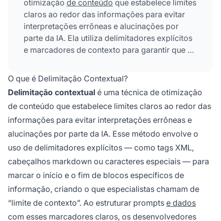
otimização
de conteúdo
que estabelece limites
claros ao redor das informações para evitar
interpretações errôneas e alucinações por
parte da IA. Ela utiliza delimitadores explícitos
e marcadores de contexto para garantir que os
modelos de IA entendam exatamente onde a
informação relevante começa e termina,
O que é Delimitação Contextual?
impedindo a geração de respostas baseadas
Delimitação contextual
é uma técnica de otimização
em suposições ou detalhes fabricados.
de conteúdo que estabelece limites claros ao redor das
informações para evitar interpretações errôneas e
alucinações por parte da IA. Esse método envolve o
uso de delimitadores explícitos — como tags XML,
cabeçalhos markdown ou caracteres especiais — para
marcar o início e o fim de blocos específicos de
informação, criando o que especialistas chamam de
“limite de contexto”. Ao estruturar prompts
e dados
com esses marcadores claros, os desenvolvedores