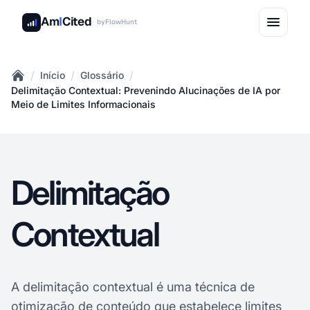
Am
I
Cited
by
FlowHunt
/
/
/
Início
Glossário
Home
Delimitação Contextual: Prevenindo Alucinações de IA por
Meio de Limites Informacionais
Delimitação
Contextual
A delimitação contextual é uma técnica de
otimização de conteúdo que estabelece limites