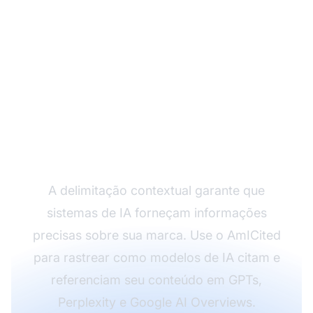
Monitore Como a IA
Faz Referência à Sua
Marca
A delimitação contextual garante que
sistemas de IA forneçam informações
precisas sobre sua marca. Use o AmICited
para rastrear como modelos de IA citam e
referenciam seu conteúdo em GPTs,
Perplexity e Google AI Overviews.