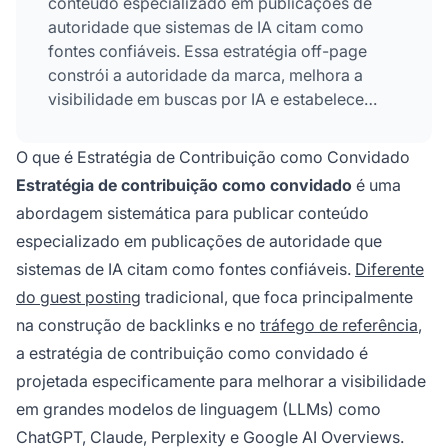
conteúdo especializado em publicações de
autoridade que sistemas de IA citam como
fontes confiáveis. Essa estratégia off-page
constrói a autoridade da marca, melhora a
visibilidade em buscas por IA e estabelece
liderança de pensamento ao posicionar
contribuições de
alta qualidade
em
O que é Estratégia de Contribuição como Convidado
plataformas respeitadas que grandes modelos
Estratégia de contribuição como convidado
é uma
de linguagem priorizam ao gerar respostas.
abordagem sistemática para publicar conteúdo
especializado em publicações de autoridade que
sistemas de IA citam como fontes confiáveis.
Diferente
do guest posting
tradicional, que foca principalmente
na construção de backlinks e no
tráfego de referência
,
a estratégia de contribuição como convidado é
projetada especificamente para melhorar a visibilidade
em grandes modelos de linguagem (LLMs) como
ChatGPT, Claude, Perplexity e Google AI Overviews.