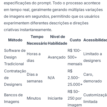
especificações do prompt. Todo o processo acontece
em tempo real, geralmente gerando múltiplas variações
de imagens em segundos, permitindo que os usuários
experimentem diferentes descrições e direções
criativas instantaneamente.
Tempo
Nível de
Método
Custo
Acessibilida
Necessário
Habilidade
Software de
R$ 100-
Horas a
Limitado a
Design
Avançado
500+
dias
designers
Tradicional
mensais
Contratação
R$
Dias a
Caro,
de
N/A
2.500-
semanas
demorado
Designers
25.000+
R$ 50-
Bancos de
Customizaçã
Minutos
Iniciante
250 por
Imagens
limitada
imagem