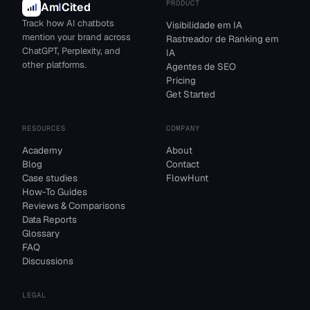
PRODUCT
Am
I
Cited
Track how AI chatbots
Visibilidade em IA
mention your brand across
Rastreador de Ranking em
ChatGPT, Perplexity, and
IA
other platforms.
Agentes de SEO
Pricing
Get Started
RESOURCES
COMPANY
Academy
About
Blog
Contact
Case studies
FlowHunt
How-To Guides
Reviews & Comparisons
Data Reports
Glossary
FAQ
Discussions
LEGAL