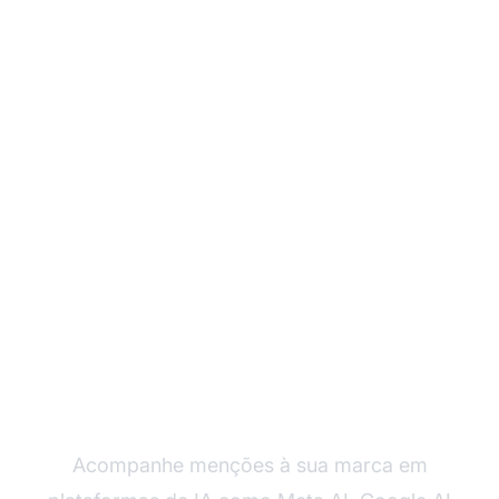
Monitore Como a IA
Faz Referência à Sua
Marca
Acompanhe menções à sua marca em