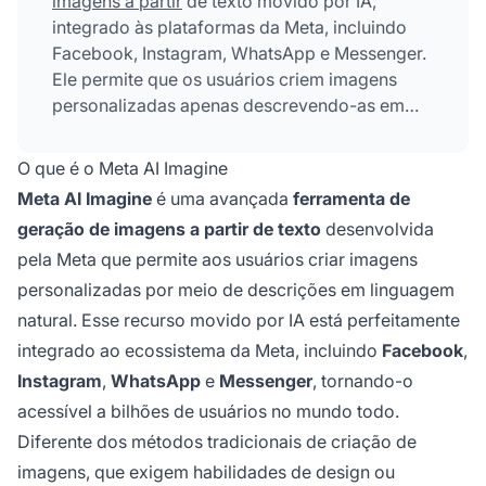
imagens a partir
de texto movido por IA,
integrado às plataformas da Meta, incluindo
Facebook, Instagram, WhatsApp e Messenger.
Ele permite que os usuários criem imagens
personalizadas apenas descrevendo-as em
linguagem natural, com capacidades que
incluem geração personalizada de imagens,
O que é o Meta AI Imagine
edição criativa e animação de imagens. A
Meta AI Imagine
é uma avançada
ferramenta de
ferramenta é gratuita e acessível a todos os
geração de imagens a partir de texto
desenvolvida
usuários do ecossistema da Meta, sem exigir
pela Meta que permite aos usuários criar imagens
habilidades de design ou conhecimento
técnico.
personalizadas por meio de descrições em linguagem
natural. Esse recurso movido por IA está perfeitamente
integrado ao ecossistema da Meta, incluindo
Facebook
,
Instagram
,
WhatsApp
e
Messenger
, tornando-o
acessível a bilhões de usuários no mundo todo.
Diferente dos métodos tradicionais de criação de
imagens, que exigem habilidades de design ou