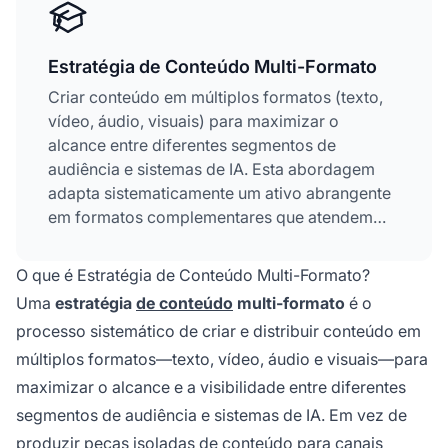
Estratégia de Conteúdo Multi-Formato
Criar conteúdo em múltiplos formatos (texto,
vídeo, áudio, visuais) para maximizar o
alcance entre diferentes segmentos de
audiência e sistemas de IA. Esta abordagem
adapta sistematicamente um ativo abrangente
em formatos complementares que atendem
diferentes preferências de consumo e
mecanismos de descoberta, aumentando
O que é Estratégia de Conteúdo Multi-Formato?
drasticamente a probabilidade de citações por
Uma
estratégia
de conteúdo
multi-formato
é o
IA e a visibilidade da marca em Google AI
processo sistemático de criar e distribuir conteúdo em
Overviews, ChatGPT, Perplexity e outras
múltiplos formatos—texto, vídeo, áudio e visuais—para
plataformas de busca generativa.
maximizar o alcance e a visibilidade entre diferentes
segmentos de audiência e sistemas de IA. Em vez de
produzir peças isoladas de conteúdo para canais