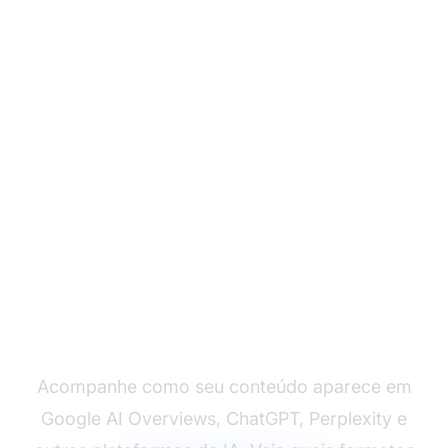
Monitore a Visibilidade
do Seu Conteúdo
Multi-Formato na
Busca por IA
Acompanhe como seu conteúdo aparece em
Google AI Overviews, ChatGPT, Perplexity e