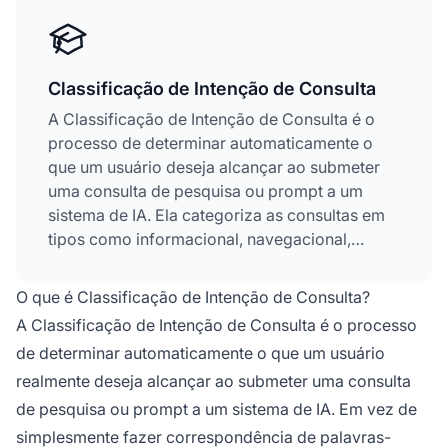
Classificação de Intenção de Consulta
A Classificação de Intenção de Consulta é o
processo de determinar automaticamente o
que um usuário deseja alcançar ao submeter
uma consulta de pesquisa ou prompt a um
sistema de IA. Ela categoriza as consultas em
tipos como informacional, navegacional,
transacional e comparativo, permitindo que
sistemas de IA entreguem respostas mais
O que é Classificação de Intenção de Consulta?
relevantes e adequadas ao contexto. Essa
A Classificação de Intenção de Consulta é o processo
compreensão semântica é fundamental em
de determinar automaticamente o que um usuário
motores de busca de IA modernos e
realmente deseja alcançar ao submeter uma consulta
plataformas de IA conversacional. Uma
classificação precisa da intenção impacta
de pesquisa ou prompt a um sistema de IA. Em vez de
diretamente a satisfação do usuário, métricas
simplesmente fazer correspondência de palavras-