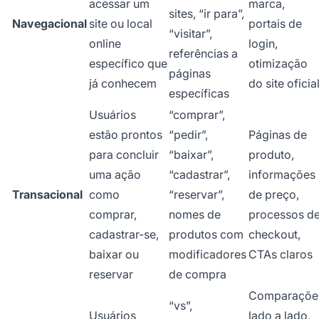
acessar um
marca,
sites, “ir para”,
Navegacional
site ou local
portais de
“visitar”,
online
login,
referências a
específico que
otimização
páginas
já conhecem
do site oficia
específicas
Usuários
“comprar”,
estão prontos
“pedir”,
Páginas de
para concluir
“baixar”,
produto,
uma ação
“cadastrar”,
informações
Transacional
como
“reservar”,
de preço,
comprar,
nomes de
processos d
cadastrar-se,
produtos com
checkout,
baixar ou
modificadores
CTAs claros
reservar
de compra
Comparaçõe
“vs”,
Usuários
lado a lado,