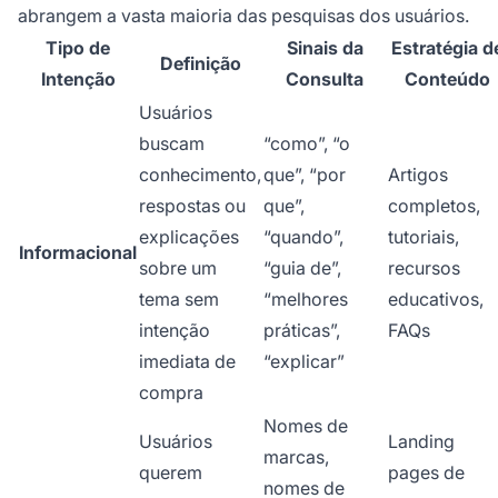
abrangem a vasta maioria das pesquisas dos usuários.
Tipo de
Sinais da
Estratégia d
Definição
Intenção
Consulta
Conteúdo
Usuários
buscam
“como”, “o
conhecimento,
que”, “por
Artigos
respostas ou
que”,
completos,
explicações
“quando”,
tutoriais,
Informacional
sobre um
“guia de”,
recursos
tema sem
“melhores
educativos,
intenção
práticas”,
FAQs
imediata de
“explicar”
compra
Nomes de
Usuários
Landing
marcas,
querem
pages de
nomes de