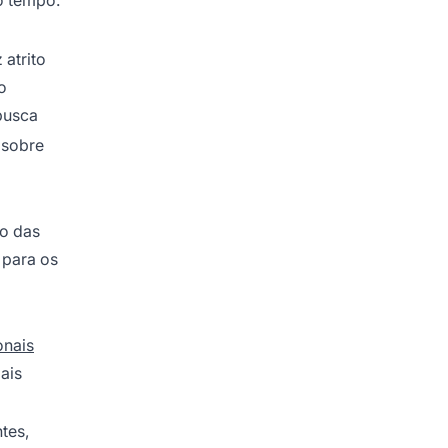
o tempo.
 atrito
o
busca
 sobre
ão das
 para os
onais
ais
tes,