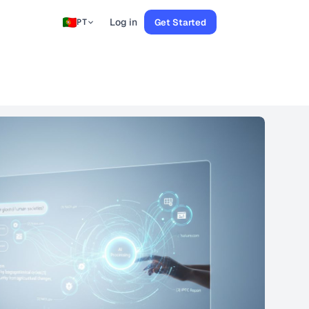
Log in
Get Started
PT