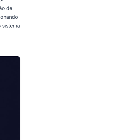
ão de
cionando
o sistema