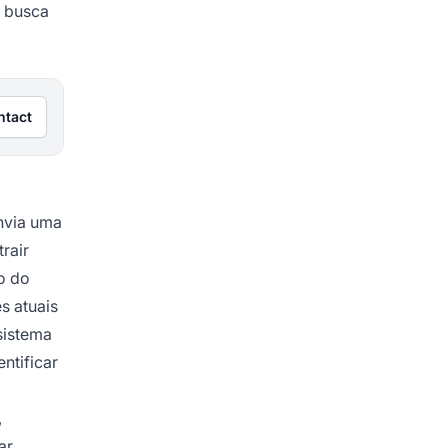
e busca
ntact
nvia uma
rair
o do
s atuais
sistema
ntificar
,
ar