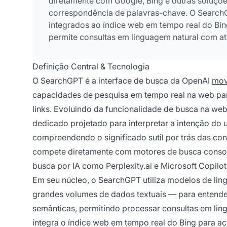
diretamente com Google, Bing e outras soluçõ
correspondência de palavras-chave. O Searc
integrados ao índice web em tempo real do Bin
permite consultas em linguagem natural com at
conversa.
Definição Central & Tecnologia
O SearchGPT é a interface de busca da OpenAI
mov
capacidades de pesquisa em tempo real na web para
links. Evoluindo da funcionalidade de busca na w
dedicado projetado para interpretar a intenção do
compreendendo o significado sutil por trás das con
compete diretamente com motores de busca consol
busca por IA como Perplexity.ai e Microsoft Copil
Em seu núcleo, o SearchGPT utiliza modelos de l
grandes volumes de dados textuais — para entende
semânticas, permitindo processar consultas em l
integra o índice web em tempo real do Bing para ac