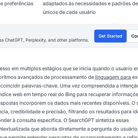
 e preferências
adaptados às necessidades e padrões d
únicos de cada usuário
Get Started
Co
s ChatGPT, Perplexity, and other platforms.
sso em múltiplos estágios que se inicia quando o usuário e
lgoritmos avançados de processamento de
linguagem para
ext
s coincidir palavras-chave. Uma vez compreendida a intençã
ndice web em tempo real do Bing para recuperar informaçõe
 respostas incorporem os dados mais recentes disponíveis. O 
ia, credibilidade e precisão, filtrando os resultados para ide
onder à consulta específica. O SearchGPT sintetiza essas
textualizada que aborda diretamente a pergunta do usuário
 que permite entender perguntas de acompanhamento e refin