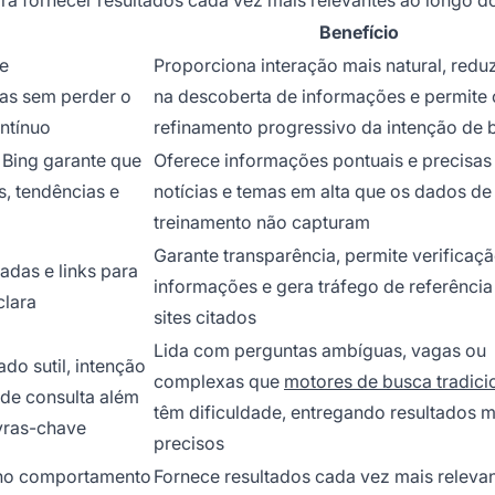
a fornecer resultados cada vez mais relevantes ao longo d
Benefício
e
Proporciona interação mais natural, reduz
as sem perder o
na descoberta de informações e permite 
ntínuo
refinamento progressivo da intenção de 
 Bing garante que
Oferece informações pontuais e precisas
s, tendências e
notícias e temas em alta que os dados de
treinamento não capturam
Garante transparência, permite verificaç
adas e links para
informações e gera tráfego de referência
clara
sites citados
Lida com perguntas ambíguas, vagas ou
do sutil, intenção
complexas que
motores de busca tradici
 de consulta além
têm dificuldade, entregando resultados m
avras-chave
precisos
 no comportamento
Fornece resultados cada vez mais relevan