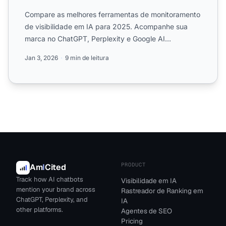
Compare as melhores ferramentas de monitoramento
de visibilidade em IA para 2025. Acompanhe sua
marca no ChatGPT, Perplexity e Google AI
Overviews com AmICited....
Jan 3, 2026
9 min de leitura
PRODUCT
Am
I
Cited
Track how AI chatbots
Visibilidade em IA
mention your brand across
Rastreador de Ranking em
ChatGPT, Perplexity, and
IA
other platforms.
Agentes de SEO
Pricing