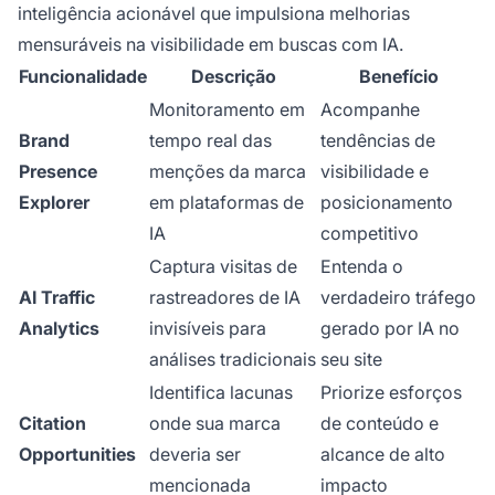
inteligência acionável que impulsiona melhorias
mensuráveis na visibilidade em buscas com IA.
Funcionalidade
Descrição
Benefício
Monitoramento em
Acompanhe
Brand
tempo real das
tendências de
Presence
menções da marca
visibilidade e
Explorer
em plataformas de
posicionamento
IA
competitivo
Captura visitas de
Entenda o
AI Traffic
rastreadores de IA
verdadeiro tráfego
Analytics
invisíveis para
gerado por IA no
análises tradicionais
seu site
Identifica lacunas
Priorize esforços
Citation
onde sua marca
de conteúdo e
Opportunities
deveria ser
alcance de alto
mencionada
impacto