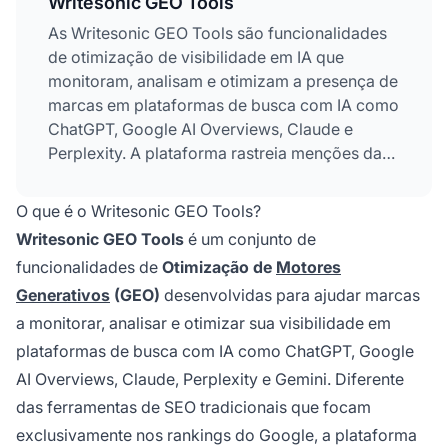
Writesonic GEO Tools
As Writesonic GEO Tools são funcionalidades
de otimização de visibilidade em IA que
monitoram, analisam e otimizam a presença de
marcas em plataformas de busca com IA como
ChatGPT, Google AI Overviews, Claude e
Perplexity. A plataforma rastreia menções da
marca, citações, sentimento e posicionamento
competitivo, além de fornecer recomendações
O que é o Writesonic GEO Tools?
práticas para melhorar a visibilidade em
Writesonic GEO Tools
é um conjunto de
respostas geradas por IA. Ela combina
funcionalidades de
Otimização de
Motores
recursos de monitoramento com ferramentas
Generativos
(GEO)
desenvolvidas para ajudar marcas
integradas de criação
de conteúdo
para ajudar
profissionais de marketing a controlar como os
a monitorar, analisar e otimizar sua visibilidade em
sistemas de IA representam suas marcas.
plataformas de busca com IA como ChatGPT, Google
AI Overviews, Claude, Perplexity e Gemini. Diferente
das ferramentas de SEO tradicionais que focam
exclusivamente nos rankings do Google, a plataforma