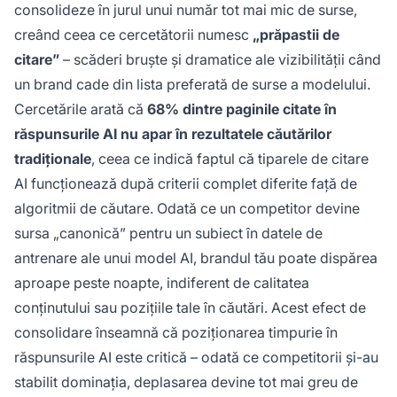
consolideze în jurul unui număr tot mai mic de surse,
creând ceea ce cercetătorii numesc
„prăpastii de
citare”
– scăderi bruște și dramatice ale vizibilității când
un brand cade din lista preferată de surse a modelului.
Cercetările arată că
68% dintre paginile citate în
răspunsurile AI nu apar în rezultatele căutărilor
tradiționale
, ceea ce indică faptul că tiparele de citare
AI funcționează după criterii complet diferite față de
algoritmii de căutare. Odată ce un competitor devine
sursa „canonică” pentru un subiect în datele de
antrenare ale unui model AI, brandul tău poate dispărea
aproape peste noapte, indiferent de calitatea
conținutului sau pozițiile tale în căutări. Acest efect de
consolidare înseamnă că poziționarea timpurie în
răspunsurile AI este critică – odată ce competitorii și-au
stabilit dominația, deplasarea devine tot mai greu de