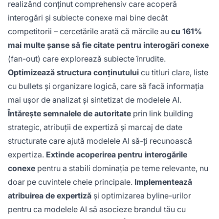
realizând conținut comprehensiv care acoperă
interogări și subiecte conexe mai bine decât
competitorii – cercetările arată că mărcile au
cu 161%
mai multe șanse să fie citate pentru interogări conexe
(fan-out) care explorează subiecte înrudite.
Optimizează structura conținutului
cu titluri clare, liste
cu bullets și organizare logică, care să facă informația
mai ușor de analizat și sintetizat de modelele AI.
Întărește semnalele de autoritate
prin link building
strategic, atribuții de expertiză și marcaj de date
structurate care ajută modelele AI să-ți recunoască
expertiza.
Extinde acoperirea pentru interogările
conexe
pentru a stabili dominația pe teme relevante, nu
doar pe cuvintele cheie principale.
Implementează
atribuirea de expertiză
și optimizarea byline-urilor
pentru ca modelele AI să asocieze brandul tău cu