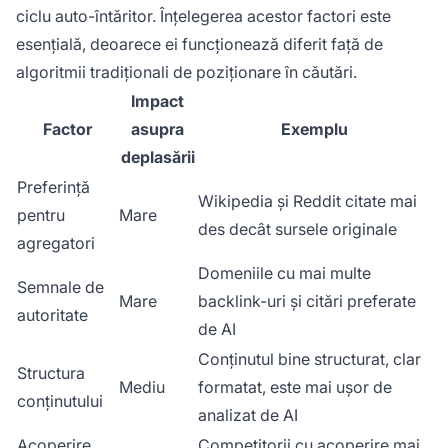
ciclu auto-întăritor. Înțelegerea acestor factori este
esențială, deoarece ei funcționează diferit față de
algoritmii tradiționali de poziționare în căutări.
Impact
Factor
asupra
Exemplu
deplasării
Preferință
Wikipedia și Reddit citate mai
pentru
Mare
des decât sursele originale
agregatori
Domeniile cu mai multe
Semnale de
Mare
backlink-uri și citări preferate
autoritate
de AI
Conținutul bine structurat, clar
Structura
Mediu
formatat, este mai ușor de
conținutului
analizat de AI
Acoperire
Competitorii cu acoperire mai