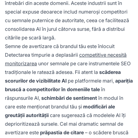
întrebări din aceste domenii. Aceste industrii sunt în
special expuse deoarece includ numeroși competitori
cu semnale puternice de autoritate, ceea ce facilitează
consolidarea AI în jurul câtorva surse, fără a distribui
citările pe scară largă.
Semne de avertizare că brandul tău este înlocuit
Detectarea timpurie a deplasării
competitive necesită
monitorizarea
unor semnale pe care instrumentele SEO
tradiționale le ratează adesea. Fii atent la
scăderea
scorurilor de vizibilitate AI
pe platformele mari,
apariția
bruscă a competitorilor în domeniile tale
în
răspunsurile AI,
schimbări de sentiment
în modul în
care este menționat brandul tău și
modificări ale
greutății autorității
care sugerează că modelele AI îți
deprioritizează sursele. Cel mai dramatic semnal de
avertizare este
prăpastia de citare
– o scădere bruscă