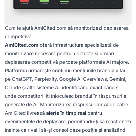
Cum te ajută AmICited.com să monitorizezi deplasarea
competitivă
AmICited.com
oferă infrastructura specializată de
monitorizare necesară pentru a detecta și urmări
deplasarea competitivă pe toate platformele AI majore.
Platforma urmărește continuu mențiunile brandului tău
pe ChatGPT, Perplexity, Google AI Overviews, Gemini,
Claude și alte sisteme AI, identificând exact când și
unde competitorii îți înlocuiesc brandul în răspunsurile
generate de AI. Monitorizarea răspunsurilor AI de către
AmICited livrează
alerte în timp real
pentru
evenimentele de deplasare, permițându-ți să reacționezi
înainte ca rivalii să-și consolideze poziția și analizând