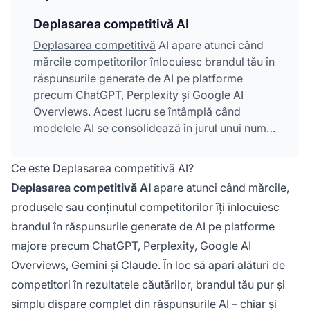
Deplasarea competitivă AI
Deplasarea competitivă
AI apare atunci când
mărcile competitorilor înlocuiesc brandul tău în
răspunsurile generate de AI pe platforme
precum ChatGPT, Perplexity și Google AI
Overviews. Acest lucru se întâmplă când
modelele AI se consolidează în jurul unui număr
mai mic de surse, făcând ca brandul tău să
dispară din citările AI chiar și atunci când
Ce este Deplasarea competitivă AI?
conținutul tău este relevant. Spre deosebire de
Deplasarea competitivă AI
apare atunci când mărcile,
pierderea tradițională a pozițiilor în căutări,
produsele sau conținutul competitorilor îți înlocuiesc
deplasarea poate apărea brusc, fără
brandul în răspunsurile generate de AI pe platforme
avertisment. Reprezintă o amenințare critică
pentru vizibilitatea brandului în era descoperirii
majore precum ChatGPT, Perplexity, Google AI
conduse de AI.
Overviews, Gemini și Claude. În loc să apari alături de
competitori în rezultatele căutărilor, brandul tău pur și
simplu dispare complet din răspunsurile AI – chiar și