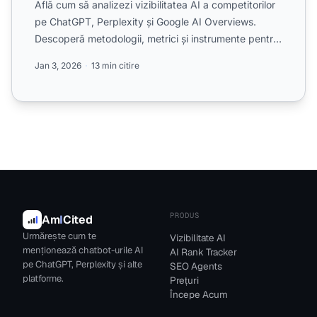
Află cum să analizezi vizibilitatea AI a competitorilor
pe ChatGPT, Perplexity și Google AI Overviews.
Descoperă metodologii, metrici și instrumente pentru
inte...
Jan 3, 2026
13 min citire
PRODUS
Am
I
Cited
Urmărește cum te
Vizibilitate AI
menționează chatbot-urile AI
AI Rank Tracker
pe ChatGPT, Perplexity și alte
SEO Agents
platforme.
Prețuri
Începe Acum