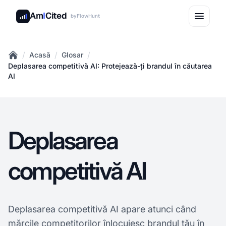
Am
I
Cited
by
FlowHunt
/
/
/
Acasă
Glosar
Home
Deplasarea competitivă AI: Protejează-ți brandul în căutarea
AI
Deplasarea
competitivă AI
Deplasarea competitivă AI apare atunci când
mărcile competitorilor înlocuiesc brandul tău în