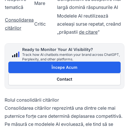
Mare
tematică
largă domină răspunsurile AI
Modelele AI reutilizează
Consolidarea
Critic
aceleași surse repetat, creând
citărilor
„prăpastii
de citare
”
Ready to Monitor Your AI Visibility?
Track how AI chatbots mention your brand across ChatGPT,
Perplexity, and other platforms.
Începe Acum
Contact
Rolul consolidării citărilor
Consolidarea citărilor reprezintă una dintre cele mai
puternice forțe care determină deplasarea competitivă.
Pe măsură ce modelele AI evoluează, ele tind să se