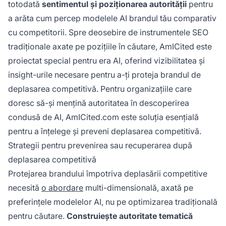
totodată
sentimentul și poziționarea autorității
pentru
a arăta cum percep modelele AI brandul tău comparativ
cu competitorii. Spre deosebire de instrumentele SEO
tradiționale axate pe pozițiile în căutare, AmICited este
proiectat special pentru era AI, oferind vizibilitatea și
insight-urile necesare pentru a-ți proteja brandul de
deplasarea competitivă. Pentru organizațiile care
doresc să-și mențină autoritatea în descoperirea
condusă de AI, AmICited.com este soluția esențială
pentru a înțelege și preveni deplasarea competitivă.
Strategii pentru prevenirea sau recuperarea după
deplasarea competitivă
Protejarea brandului împotriva deplasării competitive
necesită
o abordare
multi-dimensională, axată pe
preferințele modelelor AI, nu pe optimizarea tradițională
pentru căutare.
Construiește autoritate tematică