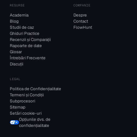
RESURSE
COMPANIE
Academia
Despre
Blog
Contact
Studii de caz
FlowHunt
Ghiduri Practice
Recenzii și Comparații
Rapoarte de date
Glosar
Întrebări Frecvente
Discuții
LEGAL
Politica de Confidențialitate
Termeni și Condiții
Subprocesori
Sitemap
Setări cookie-uri
Opțiunile dvs. de
confidențialitate