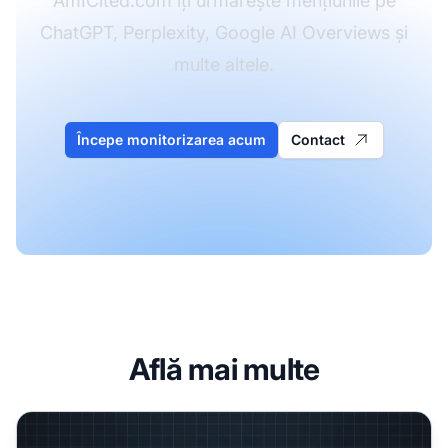
AmICited.com îți urmărește mențiunile pe
ChatGPT, Perplexity, Google AI Overviews și
multe altele.
Începe monitorizarea acum
Contact
Află mai multe
Diferența competitivă AI