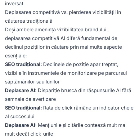
inversat.
Deplasarea competitivă vs. pierderea vizibilității în
căutarea tradițională
Deși ambele amenință vizibilitatea brandului,
deplasarea competitivă AI diferă fundamental de
declinul pozițiilor în căutare prin mai multe aspecte
esențiale:
SEO tradițional:
Declinele de poziție apar treptat,
vizibile în instrumentele de monitorizare pe parcursul
săptămânilor sau lunilor
Deplasare AI:
Dispariție bruscă din răspunsurile AI fără
semnale de avertizare
SEO tradițional:
Rata de click rămâne un indicator cheie
al succesului
Deplasare AI:
Mențiunile și citările contează mult mai
mult decât click-urile