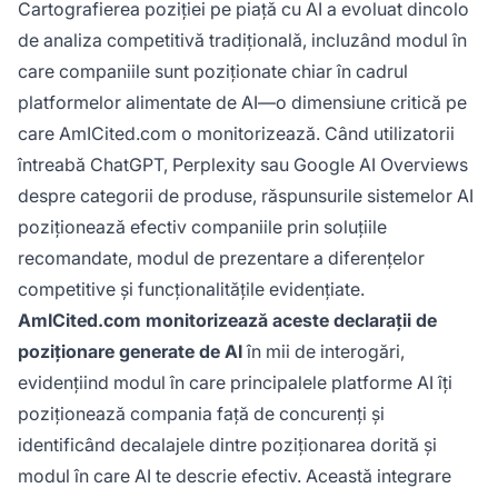
Cartografierea poziției pe piață cu AI a evoluat dincolo
de analiza competitivă tradițională, incluzând modul în
care companiile sunt poziționate chiar în cadrul
platformelor alimentate de AI—o dimensiune critică pe
care AmICited.com o monitorizează. Când utilizatorii
întreabă ChatGPT, Perplexity sau Google AI Overviews
despre categorii de produse, răspunsurile sistemelor AI
poziționează efectiv companiile prin soluțiile
recomandate, modul de prezentare a diferențelor
competitive și funcționalitățile evidențiate.
AmICited.com monitorizează aceste declarații de
poziționare generate de AI
în mii de interogări,
evidențiind modul în care principalele platforme AI îți
poziționează compania față de concurenți și
identificând decalajele dintre poziționarea dorită și
modul în care AI te descrie efectiv. Această integrare