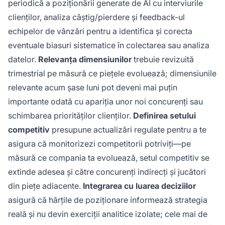
periodică a poziționării generate de AI cu interviurile
clienților, analiza câștig/pierdere și feedback-ul
echipelor de vânzări pentru a identifica și corecta
eventuale biasuri sistematice în colectarea sau analiza
datelor.
Relevanța dimensiunilor
trebuie revizuită
trimestrial pe măsură ce piețele evoluează; dimensiunile
relevante acum șase luni pot deveni mai puțin
importante odată cu apariția unor noi concurenți sau
schimbarea priorităților clienților.
Definirea setului
competitiv
presupune actualizări regulate pentru a te
asigura că monitorizezi competitorii potriviți—pe
măsură ce compania ta evoluează, setul competitiv se
extinde adesea și către concurenți indirecți și jucători
din piețe adiacente.
Integrarea cu luarea deciziilor
asigură că hărțile de poziționare informează strategia
reală și nu devin exerciții analitice izolate; cele mai de