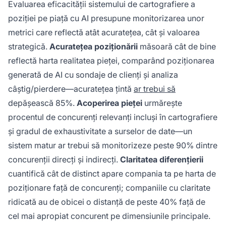
Evaluarea eficacității sistemului de cartografiere a
poziției pe piață cu AI presupune monitorizarea unor
metrici care reflectă atât acuratețea, cât și valoarea
strategică.
Acuratețea poziționării
măsoară cât de bine
reflectă harta realitatea pieței, comparând poziționarea
generată de AI cu sondaje de clienți și analiza
câștig/pierdere—acuratețea țintă
ar trebui să
depășească 85%.
Acoperirea pieței
urmărește
procentul de concurenți relevanți incluși în cartografiere
și gradul de exhaustivitate a surselor de date—un
sistem matur ar trebui să monitorizeze peste 90% dintre
concurenții direcți și indirecți.
Claritatea diferențierii
cuantifică cât de distinct apare compania ta pe harta de
poziționare față de concurenți; companiile cu claritate
ridicată au de obicei o distanță de peste 40% față de
cel mai apropiat concurent pe dimensiunile principale.