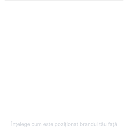
Monitorizează-ți poziția
brandului în
răspunsurile AI
Înțelege cum este poziționat brandul tău față