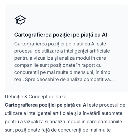
Cartografierea poziției pe piață cu AI
Cartografierea poziției
pe piață
cu AI este
procesul de utilizare a inteligenței artificiale
pentru a vizualiza și analiza modul în care
companiile sunt poziționate în raport cu
concurenții pe mai multe dimensiuni, în timp
real. Spre deosebire de analiza competitivă
statică, hărțile de poziționare alimentate de AI
se actualizează continuu pe măsură ce
Definiție & Concept de bază
condițiile de piață, caracteristicile produsului,
Cartografierea poziției pe piață cu AI
este procesul de
prețurile și sentimentul clienților evoluează.
utilizare a inteligenței artificiale și a învățării automate
Această tehnică de vizualizare plasează
pentru a vizualiza și analiza modul în care companiile
companiile pe axe multidimensionale pentru a
evidenția poziționarea strategică și
sunt poziționate față de concurenți pe mai multe