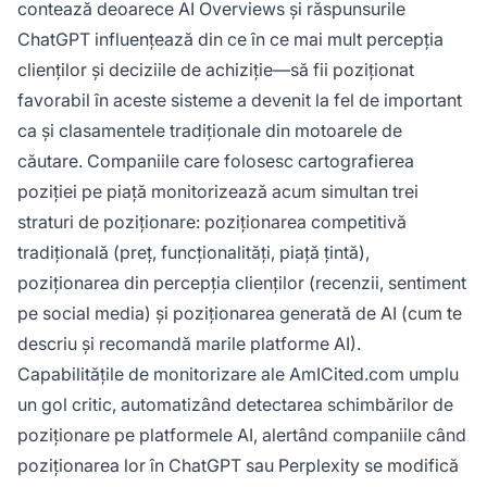
contează deoarece AI Overviews și răspunsurile
ChatGPT influențează din ce în ce mai mult percepția
clienților și deciziile de achiziție—să fii poziționat
favorabil în aceste sisteme a devenit la fel de important
ca și clasamentele tradiționale din motoarele de
căutare. Companiile care folosesc cartografierea
poziției pe piață monitorizează acum simultan trei
straturi de poziționare: poziționarea competitivă
tradițională (preț, funcționalități, piață țintă),
poziționarea din percepția clienților (recenzii, sentiment
pe social media) și poziționarea generată de AI (cum te
descriu și recomandă marile platforme AI).
Capabilitățile de monitorizare ale AmICited.com umplu
un gol critic, automatizând detectarea schimbărilor de
poziționare pe platformele AI, alertând companiile când
poziționarea lor în ChatGPT sau Perplexity se modifică