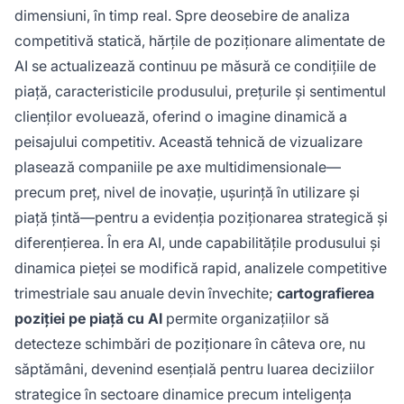
diferențierea. În era AI, cartografierea poziției
dimensiuni, în timp real. Spre deosebire de analiza
pe piață cu AI permite organizațiilor să
competitivă statică, hărțile de poziționare alimentate de
detecteze schimbările de poziție în câteva ore,
AI se actualizează continuu pe măsură ce condițiile de
nu săptămâni, fiind esențială pentru luarea
piață, caracteristicile produsului, prețurile și sentimentul
deciziilor strategice.
clienților evoluează, oferind o imagine dinamică a
peisajului competitiv. Această tehnică de vizualizare
plasează companiile pe axe multidimensionale—
precum preț, nivel de inovație, ușurință în utilizare și
piață țintă—pentru a evidenția poziționarea strategică și
diferențierea. În era AI, unde capabilitățile produsului și
dinamica pieței se modifică rapid, analizele competitive
trimestriale sau anuale devin învechite;
cartografierea
poziției pe piață cu AI
permite organizațiilor să
detecteze schimbări de poziționare în câteva ore, nu
săptămâni, devenind esențială pentru luarea deciziilor
strategice în sectoare dinamice precum inteligența