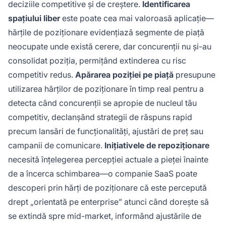
deciziile competitive și de creștere.
Identificarea
spațiului liber
este poate cea mai valoroasă aplicație—
hărțile de poziționare evidențiază segmente de piață
neocupate unde există cerere, dar concurenții nu și-au
consolidat poziția, permițând extinderea cu risc
competitiv redus.
Apărarea poziției pe piață
presupune
utilizarea hărților de poziționare în timp real pentru a
detecta când concurenții se apropie de nucleul tău
competitiv, declanșând strategii de răspuns rapid
precum lansări de funcționalități, ajustări de preț sau
campanii de comunicare.
Inițiativele de repoziționare
necesită înțelegerea percepției actuale a pieței înainte
de a încerca schimbarea—o companie SaaS poate
descoperi prin hărți de poziționare că este percepută
drept „orientată pe enterprise” atunci când dorește să
se extindă spre mid-market, informând ajustările de