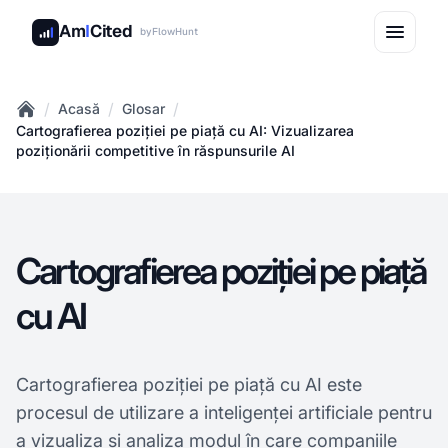
Am
I
Cited
by
FlowHunt
/
/
/
Acasă
Glosar
Home
Cartografierea poziției pe piață cu AI: Vizualizarea
poziționării competitive în răspunsurile AI
Cartografierea poziției pe piață
cu AI
Cartografierea poziției pe piață cu AI este
procesul de utilizare a inteligenței artificiale pentru
a vizualiza și analiza modul în care companiile