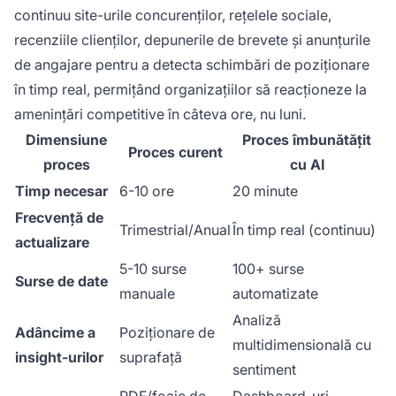
continuu site-urile concurenților, rețelele sociale,
recenziile clienților, depunerile de brevete și anunțurile
de angajare pentru a detecta schimbări de poziționare
în timp real, permițând organizațiilor să reacționeze la
amenințări competitive în câteva ore, nu luni.
Dimensiune
Proces îmbunătățit
Proces curent
proces
cu AI
Timp necesar
6-10 ore
20 minute
Frecvență de
Trimestrial/Anual
În timp real (continuu)
actualizare
5-10 surse
100+ surse
Surse de date
manuale
automatizate
Analiză
Adâncime a
Poziționare de
multidimensională cu
insight-urilor
suprafață
sentiment