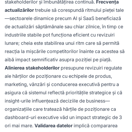
stakeholderilor și îmbunătățirea continuă.
Frecvența
actualizărilor
trebuie să corespundă ritmului pieței tale
—sectoarele dinamice precum AI și SaaS beneficiază
de actualizări săptămânale sau chiar zilnice, în timp ce
industriile stabile pot funcționa eficient cu revizuiri
lunare; cheia este stabilirea unui ritm care să permită
reacția la mișcările competitorilor înainte ca acestea să
aibă impact semnificativ asupra poziției pe piață.
Alinierea stakeholderilor
presupune revizuiri regulate
ale hărților de poziționare cu echipele de produs,
marketing, vânzări și conducerea executivă pentru a
asigura că sistemul reflectă prioritățile strategice și că
insight-urile influențează deciziile de business—
organizațiile care tratează hărțile de poziționare ca
dashboard-uri executive văd un impact strategic de 3
ori mai mare.
Validarea datelor
implică compararea