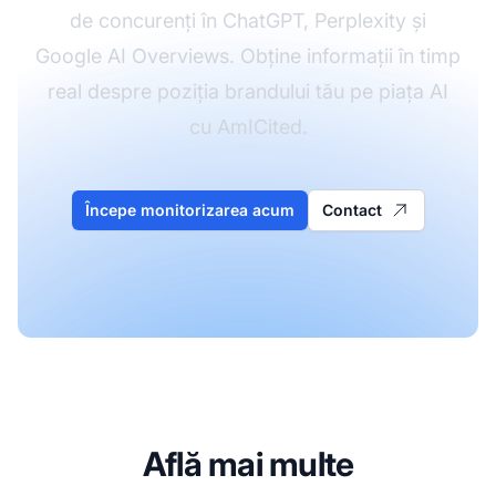
de concurenți în ChatGPT, Perplexity și
Google AI Overviews. Obține informații în timp
real despre poziția brandului tău pe piața AI
cu AmICited.
Începe monitorizarea acum
Contact
Află mai multe