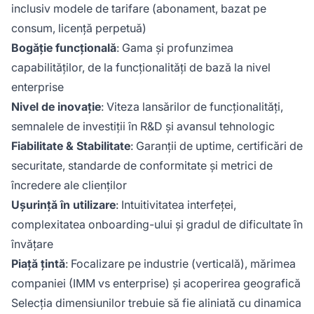
inclusiv modele de tarifare (abonament, bazat pe
consum, licență perpetuă)
Bogăție funcțională
: Gama și profunzimea
capabilităților, de la funcționalități de bază la nivel
enterprise
Nivel de inovație
: Viteza lansărilor de funcționalități,
semnalele de investiții în R&D și avansul tehnologic
Fiabilitate & Stabilitate
: Garanții de uptime, certificări de
securitate, standarde de conformitate și metrici de
încredere ale clienților
Ușurință în utilizare
: Intuitivitatea interfeței,
complexitatea onboarding-ului și gradul de dificultate în
învățare
Piață țintă
: Focalizare pe industrie (verticală), mărimea
companiei (IMM vs enterprise) și acoperirea geografică
Selecția dimensiunilor trebuie să fie aliniată cu dinamica