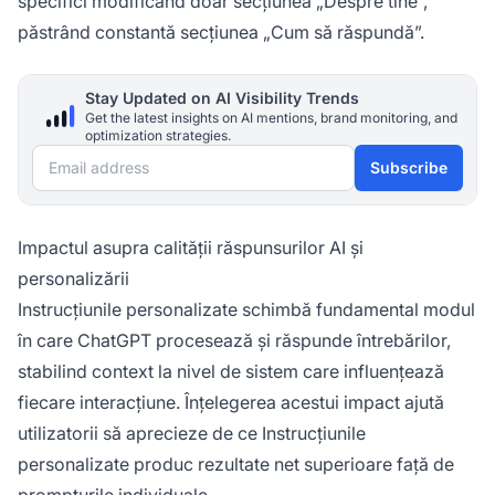
specifici modificând doar secțiunea „Despre tine”,
păstrând constantă secțiunea „Cum să răspundă”.
Stay Updated on AI Visibility Trends
Get the latest insights on AI mentions, brand monitoring, and
optimization strategies.
Email address
Subscribe
Impactul asupra calității răspunsurilor AI și
personalizării
Instrucțiunile personalizate schimbă fundamental modul
în care ChatGPT procesează și răspunde întrebărilor,
stabilind context la nivel de sistem care influențează
fiecare interacțiune. Înțelegerea acestui impact ajută
utilizatorii să aprecieze de ce Instrucțiunile
personalizate produc rezultate net superioare față de
prompturile individuale.