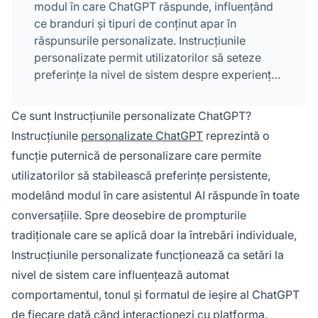
modul în care ChatGPT răspunde, influențând
ce branduri și tipuri de conținut apar în
răspunsurile personalizate. Instrucțiunile
personalizate permit utilizatorilor să seteze
preferințe la nivel de sistem despre experiența,
rolul și formatul de răspuns dorit, creând un
strat persistent de personalizare aplicat tuturor
Ce sunt Instrucțiunile personalizate ChatGPT?
conversațiilor.
Instrucțiunile
personalizate ChatGPT
reprezintă o
funcție puternică de personalizare care permite
utilizatorilor să stabilească preferințe persistente,
modelând modul în care asistentul AI răspunde în toate
conversațiile. Spre deosebire de prompturile
tradiționale care se aplică doar la întrebări individuale,
Instrucțiunile personalizate funcționează ca setări la
nivel de sistem care influențează automat
comportamentul, tonul și formatul de ieșire al ChatGPT
de fiecare dată când interacționezi cu platforma.