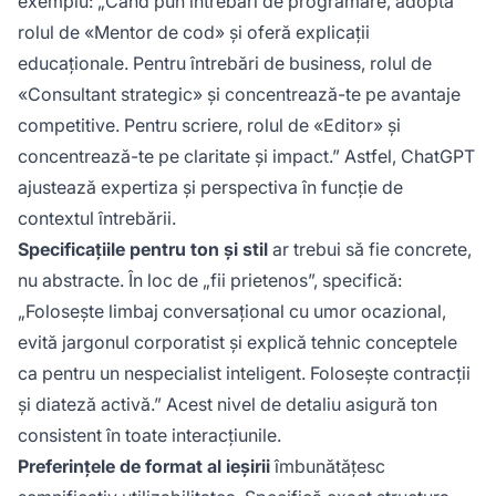
exemplu: „Când pun întrebări de programare, adoptă
rolul de «Mentor de cod» și oferă explicații
educaționale. Pentru întrebări de business, rolul de
«Consultant strategic» și concentrează-te pe avantaje
competitive. Pentru scriere, rolul de «Editor» și
concentrează-te pe claritate și impact.” Astfel, ChatGPT
ajustează expertiza și perspectiva în funcție de
contextul întrebării.
Specificațiile pentru ton și stil
ar trebui să fie concrete,
nu abstracte. În loc de „fii prietenos”, specifică:
„Folosește limbaj conversațional cu umor ocazional,
evită jargonul corporatist și explică tehnic conceptele
ca pentru un nespecialist inteligent. Folosește contracții
și diateză activă.” Acest nivel de detaliu asigură ton
consistent în toate interacțiunile.
Preferințele de format al ieșirii
îmbunătățesc