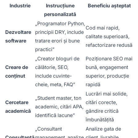
Industrie
Instrucțiune
Beneficiu așteptat
personalizată
„Programator Python,
Cod mai rapid,
Dezvoltare
principii DRY, include
calitate superioară,
software
tratare erori și bune
refactorizare redusă
practici”
„Creator bloguri de
Poziționare SEO mai
Creare de
călătorie, SEO,
bună, engagement
conținut
include cuvinte-
superior, producție
cheie, meta, FAQ”
rapidă
Lucrări mai solide,
„Student master, ton
Cercetare
citări corecte,
academic, citări APA,
academică
gândire critică
identifică lacune”
îmbunătățită
„Consultant
Analize gata de
Consultanță
management, analize
client, livrabile