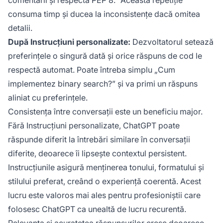
consuma timp și ducea la inconsistențe dacă omitea
detalii.
După Instrucțiuni personalizate:
Dezvoltatorul setează
preferințele o singură dată și orice răspuns de cod le
respectă automat. Poate întreba simplu „Cum
implementez binary search?” și va primi un răspuns
aliniat cu preferințele.
Consistența între conversații este un beneficiu major.
Fără Instrucțiuni personalizate, ChatGPT poate
răspunde diferit la întrebări similare în conversații
diferite, deoarece îi lipsește contextul persistent.
Instrucțiunile asigură menținerea tonului, formatului și
stilului preferat, creând o experiență coerentă. Acest
lucru este valoros mai ales pentru profesioniștii care
folosesc ChatGPT ca unealtă de lucru recurentă.
Relevanța și acuratețea răspunsurilor cresc deoarece