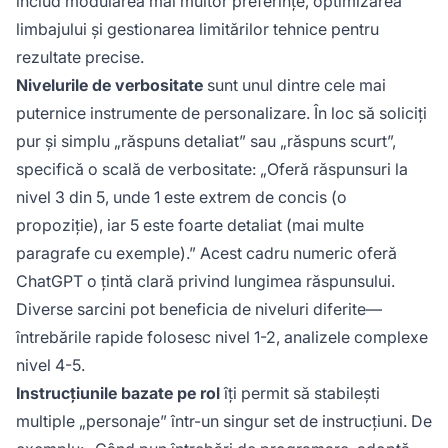
includ modularea mai multor preferințe, optimizarea
limbajului și gestionarea limitărilor tehnice pentru
rezultate precise.
Nivelurile de verbositate
sunt unul dintre cele mai
puternice instrumente de personalizare. În loc să soliciți
pur și simplu „răspuns detaliat” sau „răspuns scurt”,
specifică o scală de verbositate: „Oferă răspunsuri la
nivel 3 din 5, unde 1 este extrem de concis (o
propoziție), iar 5 este foarte detaliat (mai multe
paragrafe cu exemple).” Acest cadru numeric oferă
ChatGPT o țintă clară privind lungimea răspunsului.
Diverse sarcini pot beneficia de niveluri diferite—
întrebările rapide folosesc nivel 1-2, analizele complexe
nivel 4-5.
Instrucțiunile bazate pe rol
îți permit să stabilești
multiple „personaje” într-un singur set de instrucțiuni. De