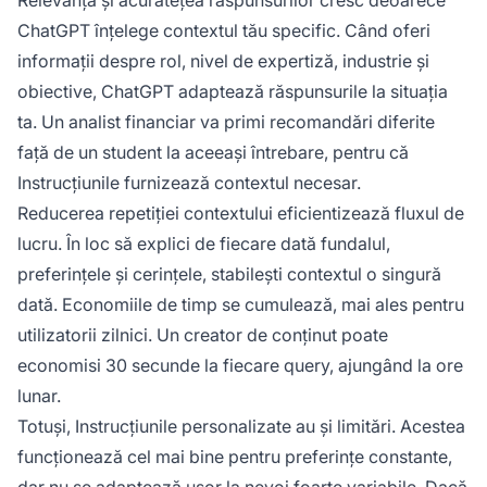
ChatGPT înțelege contextul tău specific. Când oferi
informații despre rol, nivel de expertiză, industrie și
obiective, ChatGPT adaptează răspunsurile la situația
ta. Un analist financiar va primi recomandări diferite
față de un student la aceeași întrebare, pentru că
Instrucțiunile furnizează contextul necesar.
Reducerea repetiției contextului eficientizează fluxul de
lucru. În loc să explici de fiecare dată fundalul,
preferințele și cerințele, stabilești contextul o singură
dată. Economiile de timp se cumulează, mai ales pentru
utilizatorii zilnici. Un creator de conținut poate
economisi 30 secunde la fiecare query, ajungând la ore
lunar.
Totuși, Instrucțiunile personalizate au și limitări. Acestea
funcționează cel mai bine pentru preferințe constante,
dar nu se adaptează ușor la nevoi foarte variabile. Dacă