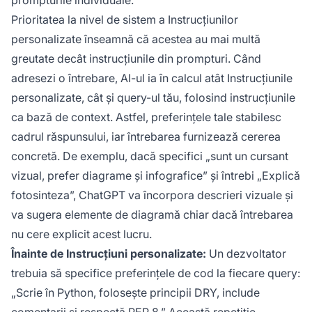
Prioritatea la nivel de sistem a Instrucțiunilor
personalizate înseamnă că acestea au mai multă
greutate decât instrucțiunile din prompturi. Când
adresezi o întrebare, AI-ul ia în calcul atât Instrucțiunile
personalizate, cât și query-ul tău, folosind instrucțiunile
ca bază de context. Astfel, preferințele tale stabilesc
cadrul răspunsului, iar întrebarea furnizează cererea
concretă. De exemplu, dacă specifici „sunt un cursant
vizual, prefer diagrame și infografice” și întrebi „Explică
fotosinteza”, ChatGPT va încorpora descrieri vizuale și
va sugera elemente de diagramă chiar dacă întrebarea
nu cere explicit acest lucru.
Înainte de Instrucțiuni personalizate:
Un dezvoltator
trebuia să specifice preferințele de cod la fiecare query:
„Scrie în Python, folosește principii DRY, include
comentarii și respectă PEP 8.” Această repetiție