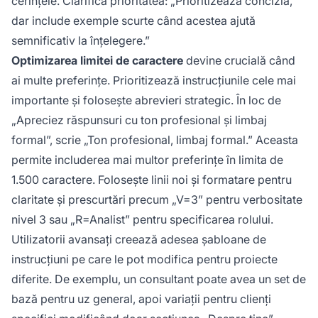
cerințele. Clarifică prioritatea: „Prioritizează concizia,
dar include exemple scurte când acestea ajută
semnificativ la înțelegere.”
Optimizarea limitei de caractere
devine crucială când
ai multe preferințe. Prioritizează instrucțiunile cele mai
importante și folosește abrevieri strategic. În loc de
„Apreciez răspunsuri cu ton profesional și limbaj
formal”, scrie „Ton profesional, limbaj formal.” Aceasta
permite includerea mai multor preferințe în limita de
1.500 caractere. Folosește linii noi și formatare pentru
claritate și prescurtări precum „V=3” pentru verbositate
nivel 3 sau „R=Analist” pentru specificarea rolului.
Utilizatorii avansați creează adesea șabloane de
instrucțiuni pe care le pot modifica pentru proiecte
diferite. De exemplu, un consultant poate avea un set de
bază pentru uz general, apoi variații pentru clienți