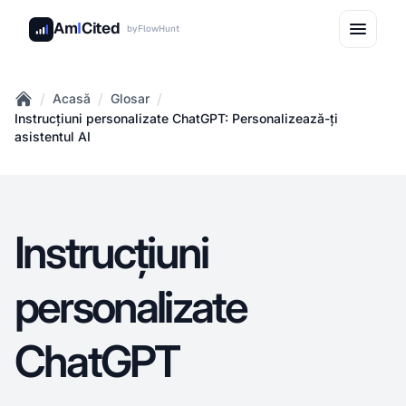
Am
I
Cited
by
FlowHunt
/
/
/
Acasă
Glosar
Home
Instrucțiuni personalizate ChatGPT: Personalizează-ți
asistentul AI
Instrucțiuni
personalizate
ChatGPT