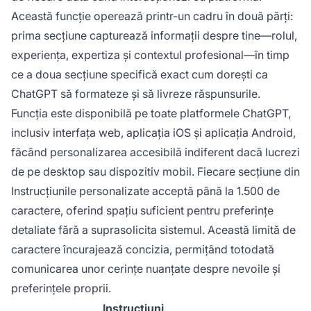
Această funcție operează printr-un cadru în două părți:
prima secțiune capturează informații despre tine—rolul,
experiența, expertiza și contextul profesional—în timp
ce a doua secțiune specifică exact cum dorești ca
ChatGPT să formateze și să livreze răspunsurile.
Funcția este disponibilă pe toate platformele ChatGPT,
inclusiv interfața web, aplicația iOS și aplicația Android,
făcând personalizarea accesibilă indiferent dacă lucrezi
de pe desktop sau dispozitiv mobil. Fiecare secțiune din
Instrucțiunile personalizate acceptă până la 1.500 de
caractere, oferind spațiu suficient pentru preferințe
detaliate fără a suprasolicita sistemul. Această limită de
caractere încurajează concizia, permițând totodată
comunicarea unor cerințe nuanțate despre nevoile și
preferințele proprii.
Instrucțiuni