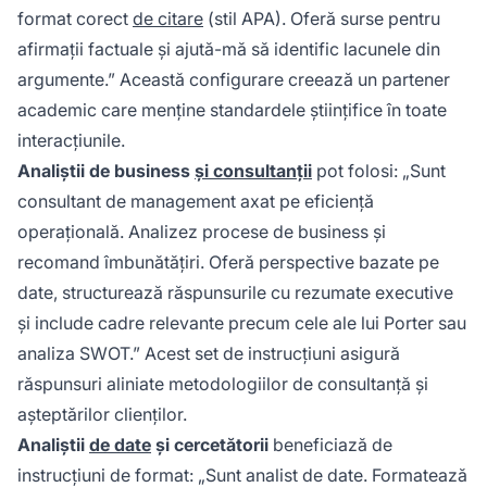
format corect
de citare
(stil APA). Oferă surse pentru
afirmații factuale și ajută-mă să identific lacunele din
argumente.” Această configurare creează un partener
academic care menține standardele științifice în toate
interacțiunile.
Analiștii de business
și consultanții
pot folosi: „Sunt
consultant de management axat pe eficiență
operațională. Analizez procese de business și
recomand îmbunătățiri. Oferă perspective bazate pe
date, structurează răspunsurile cu rezumate executive
și include cadre relevante precum cele ale lui Porter sau
analiza SWOT.” Acest set de instrucțiuni asigură
răspunsuri aliniate metodologiilor de consultanță și
așteptărilor clienților.
Analiștii
de date
și cercetătorii
beneficiază de
instrucțiuni de format: „Sunt analist de date. Formatează