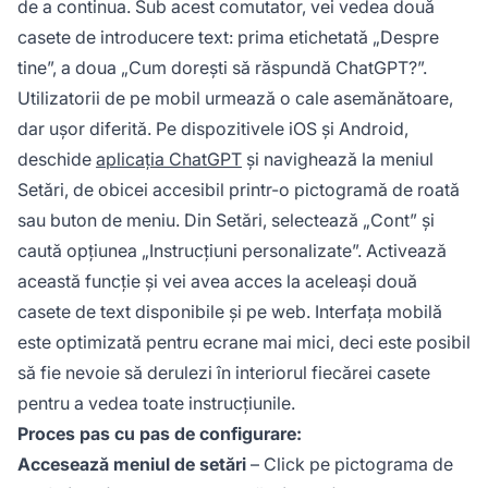
de a continua. Sub acest comutator, vei vedea două
casete de introducere text: prima etichetată „Despre
tine”, a doua „Cum dorești să răspundă ChatGPT?”.
Utilizatorii de pe mobil urmează o cale asemănătoare,
dar ușor diferită. Pe dispozitivele iOS și Android,
deschide
aplicația ChatGPT
și navighează la meniul
Setări, de obicei accesibil printr-o pictogramă de roată
sau buton de meniu. Din Setări, selectează „Cont” și
caută opțiunea „Instrucțiuni personalizate”. Activează
această funcție și vei avea acces la aceleași două
casete de text disponibile și pe web. Interfața mobilă
este optimizată pentru ecrane mai mici, deci este posibil
să fie nevoie să derulezi în interiorul fiecărei casete
pentru a vedea toate instrucțiunile.
Proces pas cu pas de configurare:
Accesează meniul de setări
– Click pe pictograma de