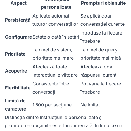
Aspect
Prompturi obișnuite
personalizate
Aplicate automat
Se aplică doar
Persistență
tuturor conversațiilor
conversației curente
Introduse la fiecare
Configurare
Setate o dată în setări
întrebare
La nivel de sistem,
La nivel de query,
Prioritate
prioritate mai mare
prioritate mai mică
Afectează toate
Afectează doar
Acoperire
interacțiunile viitoare
răspunsul curent
Consistente între
Pot varia la fiecare
Flexibilitate
conversații
întrebare
Limită de
1.500 per secțiune
Nelimitat
caractere
Distincția dintre Instrucțiunile personalizate și
prompturile obișnuite este fundamentală. În timp ce un