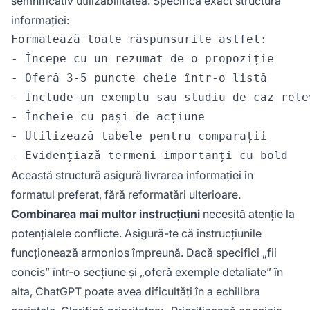
semnificativ utilizabilitatea. Specifică exact structura
informației:
Formatează toate răspunsurile astfel:

- Începe cu un rezumat de o propoziție

- Oferă 3-5 puncte cheie într-o listă

- Include un exemplu sau studiu de caz relev
- Încheie cu pași de acțiune

- Utilizează tabele pentru comparații

Această structură asigură livrarea informației în
formatul preferat, fără reformatări ulterioare.
Combinarea mai multor instrucțiuni
necesită atenție la
potențialele conflicte. Asigură-te că instrucțiunile
funcționează armonios împreună. Dacă specifici „fii
concis” într-o secțiune și „oferă exemple detaliate” în
alta, ChatGPT poate avea dificultăți în a echilibra