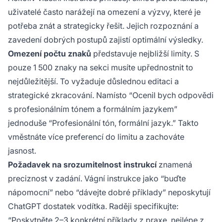
uživatelé často narážejí na omezení a výzvy, které je
potřeba znát a strategicky řešit. Jejich rozpoznání a
zavedení dobrých postupů zajistí optimální výsledky.
Omezení počtu znaků
představuje nejbližší limity. S
pouze 1 500 znaky na sekci musíte upřednostnit to
nejdůležitější. To vyžaduje důslednou editaci a
strategické zkracování. Namísto “Ocenil bych odpovědi
s profesionálním tónem a formálním jazykem”
jednoduše “Profesionální tón, formální jazyk.” Takto
vměstnáte více preferencí do limitu a zachováte
jasnost.
Požadavek na srozumitelnost instrukcí
znamená
preciznost v zadání. Vágní instrukce jako “buďte
nápomocní” nebo “dávejte dobré příklady” neposkytují
ChatGPT dostatek vodítka. Raději specifikujte:
“Poskytněte 2–3 konkrétní příklady z praxe, nejlépe z