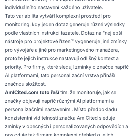
individuálního nastavení každého uživatele.
Tato variabilita vytváří komplexní prostředí pro
monitoring, kdy jeden dotaz generuje různé výsledky
podle vlastních instrukcí tazatele. Dotaz na “nejlepší
nástroje pro projektové řízení” vygeneruje jiné zmínky
pro vývojáře a jiné pro marketingového manažera,
protože jejich instrukce nastavují odlišný kontext a
priority. Pro firmy, které sledují zmínky o značce napříč
AI platformami, tato personalizační vrstva přináší
značnou složitost.
AmICited.com toto řeší
tím, že monitoruje, jak se
značky objevují napříč různými AI platformami a
personalizačními nastaveními. Místo předpokladu
konzistentní viditelnosti značka AmICited sleduje
zmínky v obecných i personalizovaných odpovědích a
poskytuje tak firmám komplexní přehled o jejich