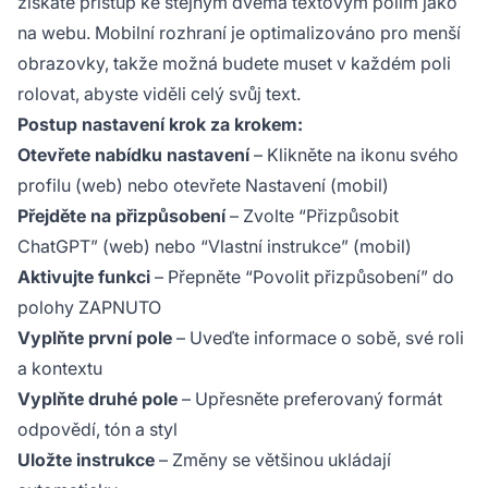
získáte přístup ke stejným dvěma textovým polím jako
na webu. Mobilní rozhraní je optimalizováno pro menší
obrazovky, takže možná budete muset v každém poli
rolovat, abyste viděli celý svůj text.
Postup nastavení krok za krokem:
Otevřete nabídku nastavení
– Klikněte na ikonu svého
profilu (web) nebo otevřete Nastavení (mobil)
Přejděte na přizpůsobení
– Zvolte “Přizpůsobit
ChatGPT” (web) nebo “Vlastní instrukce” (mobil)
Aktivujte funkci
– Přepněte “Povolit přizpůsobení” do
polohy ZAPNUTO
Vyplňte první pole
– Uveďte informace o sobě, své roli
a kontextu
Vyplňte druhé pole
– Upřesněte preferovaný formát
odpovědí, tón a styl
Uložte instrukce
– Změny se většinou ukládají