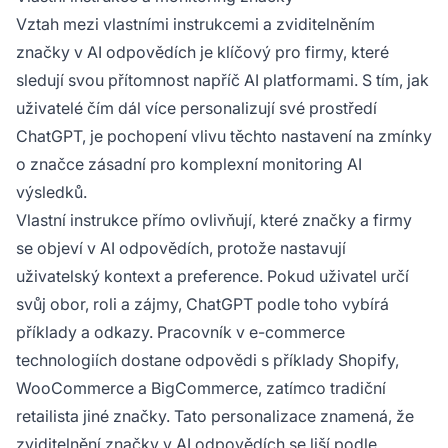
Vztah mezi vlastními instrukcemi a zviditelněním
značky v AI odpovědích je klíčový pro firmy, které
sledují svou přítomnost napříč AI platformami. S tím, jak
uživatelé čím dál více personalizují své prostředí
ChatGPT, je pochopení vlivu těchto nastavení na zmínky
o značce zásadní pro komplexní monitoring AI
výsledků.
Vlastní instrukce přímo ovlivňují, které značky a firmy
se objeví v AI odpovědích, protože nastavují
uživatelský kontext a preference. Pokud uživatel určí
svůj obor, roli a zájmy, ChatGPT podle toho vybírá
příklady a odkazy. Pracovník v e-commerce
technologiích dostane odpovědi s příklady Shopify,
WooCommerce a BigCommerce, zatímco tradiční
retailista jiné značky. Tato personalizace znamená, že
zviditelnění značky v AI odpovědích se liší podle