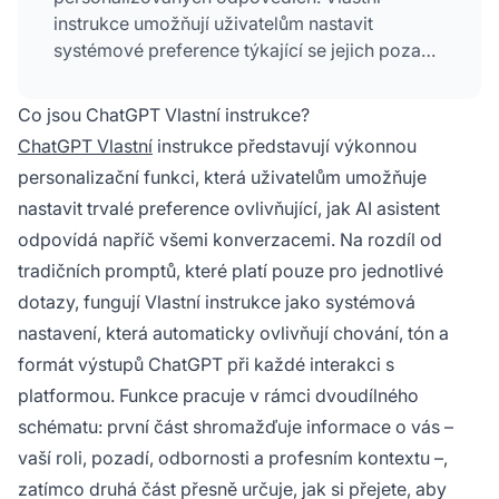
instrukce umožňují uživatelům nastavit
systémové preference týkající se jejich pozadí,
role a požadovaného formátu odpovědí, čímž
vytvářejí trvalou vrstvu personalizace napříč
Co jsou ChatGPT Vlastní instrukce?
všemi konverzacemi.
ChatGPT Vlastní
instrukce představují výkonnou
personalizační funkci, která uživatelům umožňuje
nastavit trvalé preference ovlivňující, jak AI asistent
odpovídá napříč všemi konverzacemi. Na rozdíl od
tradičních promptů, které platí pouze pro jednotlivé
dotazy, fungují Vlastní instrukce jako systémová
nastavení, která automaticky ovlivňují chování, tón a
formát výstupů ChatGPT při každé interakci s
platformou. Funkce pracuje v rámci dvoudílného
schématu: první část shromažďuje informace o vás –
vaší roli, pozadí, odbornosti a profesním kontextu –,
zatímco druhá část přesně určuje, jak si přejete, aby