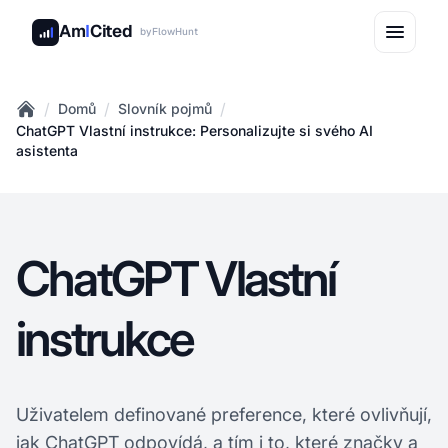
Am
I
Cited
by
FlowHunt
/
/
/
Domů
Slovník pojmů
Home
ChatGPT Vlastní instrukce: Personalizujte si svého AI
asistenta
ChatGPT Vlastní
instrukce
Uživatelem definované preference, které ovlivňují,
jak ChatGPT odpovídá, a tím i to, které značky a