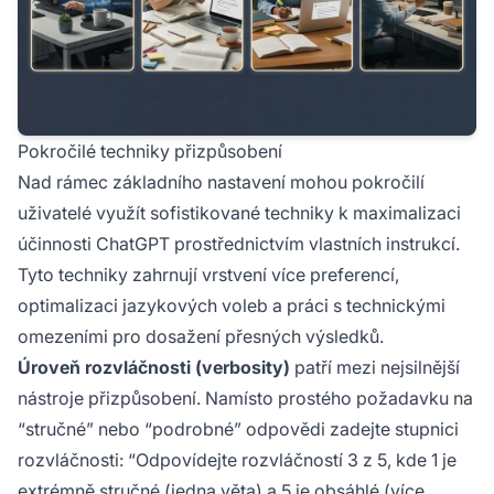
Pokročilé techniky přizpůsobení
Nad rámec základního nastavení mohou pokročilí
uživatelé využít sofistikované techniky k maximalizaci
účinnosti ChatGPT prostřednictvím vlastních instrukcí.
Tyto techniky zahrnují vrstvení více preferencí,
optimalizaci jazykových voleb a práci s technickými
omezeními pro dosažení přesných výsledků.
Úroveň rozvláčnosti (verbosity)
patří mezi nejsilnější
nástroje přizpůsobení. Namísto prostého požadavku na
“stručné” nebo “podrobné” odpovědi zadejte stupnici
rozvláčnosti: “Odpovídejte rozvláčností 3 z 5, kde 1 je
extrémně stručné (jedna věta) a 5 je obsáhlé (více