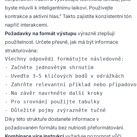
byste mluvili k inteligentnímu laikovi. Používejte
kontrakce a aktivní hlas.” Takto zajistíte konzistentní tón
napříč interakcemi.
Požadavky na formát výstupu
výrazně zlepšují
použitelnost. Určete přesně, jak má být informace
strukturována:
Všechny odpovědi formátujte následovně:

- Začněte jednovětým shrnutím

- Uveďte 3–5 klíčových bodů v odrážkách

- Zahrňte relevantní příklad nebo případovou
- Na závěr navrhněte další kroky

- Pro srovnání použijte tabulky

Díky této struktuře dostanete informace v
požadovaném formátu bez nutnosti přeformátování.
Kombinace více instrukcí
vyžaduje pozornost vůči