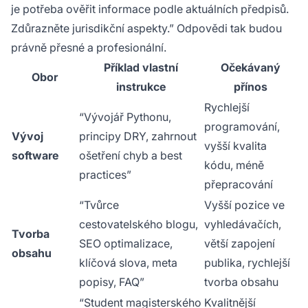
je potřeba ověřit informace podle aktuálních předpisů.
Zdůrazněte jurisdikční aspekty.” Odpovědi tak budou
právně přesné a profesionální.
Příklad vlastní
Očekávaný
Obor
instrukce
přínos
Rychlejší
“Vývojář Pythonu,
programování,
Vývoj
principy DRY, zahrnout
vyšší kvalita
software
ošetření chyb a best
kódu, méně
practices”
přepracování
“Tvůrce
Vyšší pozice ve
cestovatelského blogu,
vyhledávačích,
Tvorba
SEO optimalizace,
větší zapojení
obsahu
klíčová slova, meta
publika, rychlejší
popisy, FAQ”
tvorba obsahu
“Student magisterského
Kvalitnější