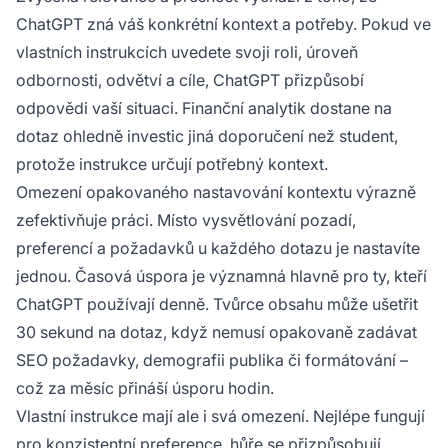
ChatGPT zná váš konkrétní kontext a potřeby. Pokud ve
vlastních instrukcích uvedete svoji roli, úroveň
odbornosti, odvětví a cíle, ChatGPT přizpůsobí
odpovědi vaší situaci. Finanční analytik dostane na
dotaz ohledně investic jiná doporučení než student,
protože instrukce určují potřebný kontext.
Omezení opakovaného nastavování kontextu výrazně
zefektivňuje práci. Místo vysvětlování pozadí,
preferencí a požadavků u každého dotazu je nastavíte
jednou. Časová úspora je významná hlavně pro ty, kteří
ChatGPT používají denně. Tvůrce obsahu může ušetřit
30 sekund na dotaz, když nemusí opakovaně zadávat
SEO požadavky, demografii publika či formátování –
což za měsíc přináší úsporu hodin.
Vlastní instrukce mají ale i svá omezení. Nejlépe fungují
pro konzistentní preference, hůře se přizpůsobují