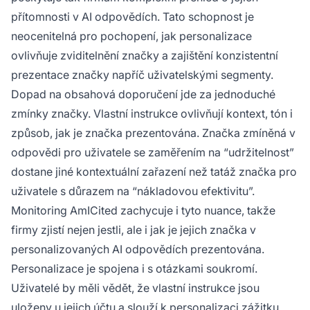
přítomnosti v AI odpovědích. Tato schopnost je
neocenitelná pro pochopení, jak personalizace
ovlivňuje zviditelnění značky a zajištění konzistentní
prezentace značky napříč uživatelskými segmenty.
Dopad na obsahová doporučení jde za jednoduché
zmínky značky. Vlastní instrukce ovlivňují kontext, tón i
způsob, jak je značka prezentována. Značka zmíněná v
odpovědi pro uživatele se zaměřením na “udržitelnost”
dostane jiné kontextuální zařazení než tatáž značka pro
uživatele s důrazem na “nákladovou efektivitu”.
Monitoring AmICited zachycuje i tyto nuance, takže
firmy zjistí nejen jestli, ale i jak je jejich značka v
personalizovaných AI odpovědích prezentována.
Personalizace je spojena i s otázkami soukromí.
Uživatelé by měli vědět, že vlastní instrukce jsou
uloženy u jejich účtu a slouží k personalizaci zážitku.