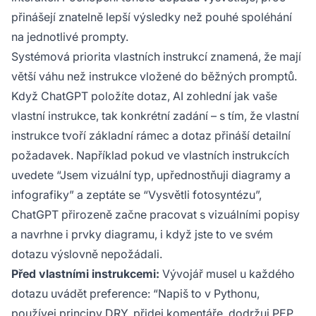
přinášejí znatelně lepší výsledky než pouhé spoléhání
na jednotlivé prompty.
Systémová priorita vlastních instrukcí znamená, že mají
větší váhu než instrukce vložené do běžných promptů.
Když ChatGPT položíte dotaz, AI zohlední jak vaše
vlastní instrukce, tak konkrétní zadání – s tím, že vlastní
instrukce tvoří základní rámec a dotaz přináší detailní
požadavek. Například pokud ve vlastních instrukcích
uvedete “Jsem vizuální typ, upřednostňuji diagramy a
infografiky” a zeptáte se “Vysvětli fotosyntézu”,
ChatGPT přirozeně začne pracovat s vizuálními popisy
a navrhne i prvky diagramu, i když jste to ve svém
dotazu výslovně nepožádali.
Před vlastními instrukcemi:
Vývojář musel u každého
dotazu uvádět preference: “Napiš to v Pythonu,
používej principy DRY, přidej komentáře, dodržuj PEP