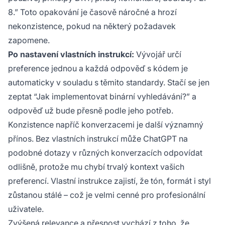
8.” Toto opakování je časově náročné a hrozí
nekonzistence, pokud na některý požadavek
zapomene.
Po nastavení vlastních instrukcí:
Vývojář určí
preference jednou a každá odpověď s kódem je
automaticky v souladu s těmito standardy. Stačí se jen
zeptat “Jak implementovat binární vyhledávání?” a
odpověď už bude přesně podle jeho potřeb.
Konzistence napříč konverzacemi je další významný
přínos. Bez vlastních instrukcí může ChatGPT na
podobné dotazy v různých konverzacích odpovídat
odlišně, protože mu chybí trvalý kontext vašich
preferencí. Vlastní instrukce zajistí, že tón, formát i styl
zůstanou stálé – což je velmi cenné pro profesionální
uživatele.
Zvýšená relevance a přesnost vychází z toho, že