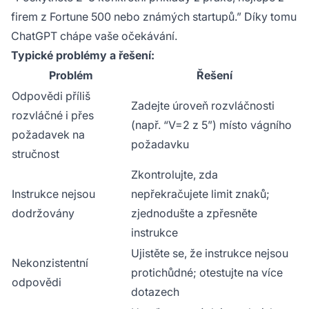
firem z Fortune 500 nebo známých startupů.” Díky tomu
ChatGPT chápe vaše očekávání.
Typické problémy a řešení:
Problém
Řešení
Odpovědi příliš
Zadejte úroveň rozvláčnosti
rozvláčné i přes
(např. “V=2 z 5”) místo vágního
požadavek na
požadavku
stručnost
Zkontrolujte, zda
Instrukce nejsou
nepřekračujete limit znaků;
dodržovány
zjednodušte a zpřesněte
instrukce
Ujistěte se, že instrukce nejsou
Nekonzistentní
protichůdné; otestujte na více
odpovědi
dotazech