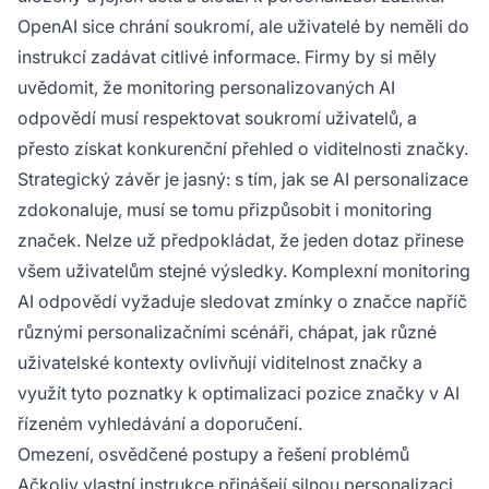
OpenAI sice chrání soukromí, ale uživatelé by neměli do
instrukcí zadávat citlivé informace. Firmy by si měly
uvědomit, že monitoring personalizovaných AI
odpovědí musí respektovat soukromí uživatelů, a
přesto získat konkurenční přehled o viditelnosti značky.
Strategický závěr je jasný: s tím, jak se AI personalizace
zdokonaluje, musí se tomu přizpůsobit i monitoring
značek. Nelze už předpokládat, že jeden dotaz přinese
všem uživatelům stejné výsledky. Komplexní monitoring
AI odpovědí vyžaduje sledovat zmínky o značce napříč
různými personalizačními scénáři, chápat, jak různé
uživatelské kontexty ovlivňují viditelnost značky a
využít tyto poznatky k optimalizaci pozice značky v AI
řízeném vyhledávání a doporučení.
Omezení, osvědčené postupy a řešení problémů
Ačkoliv vlastní instrukce přinášejí silnou personalizaci,