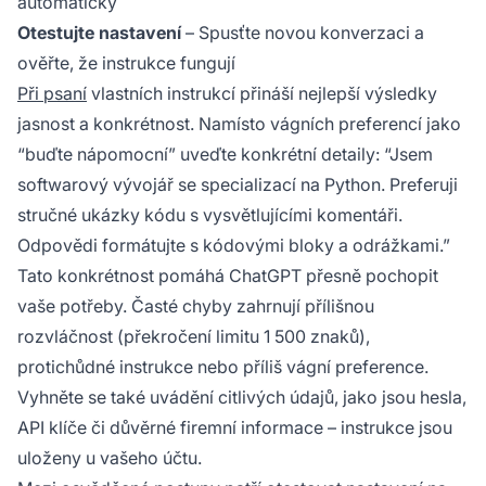
automaticky
Otestujte nastavení
– Spusťte novou konverzaci a
ověřte, že instrukce fungují
Při psaní
vlastních instrukcí přináší nejlepší výsledky
jasnost a konkrétnost. Namísto vágních preferencí jako
“buďte nápomocní” uveďte konkrétní detaily: “Jsem
softwarový vývojář se specializací na Python. Preferuji
stručné ukázky kódu s vysvětlujícími komentáři.
Odpovědi formátujte s kódovými bloky a odrážkami.”
Tato konkrétnost pomáhá ChatGPT přesně pochopit
vaše potřeby. Časté chyby zahrnují přílišnou
rozvláčnost (překročení limitu 1 500 znaků),
protichůdné instrukce nebo příliš vágní preference.
Vyhněte se také uvádění citlivých údajů, jako jsou hesla,
API klíče či důvěrné firemní informace – instrukce jsou
uloženy u vašeho účtu.