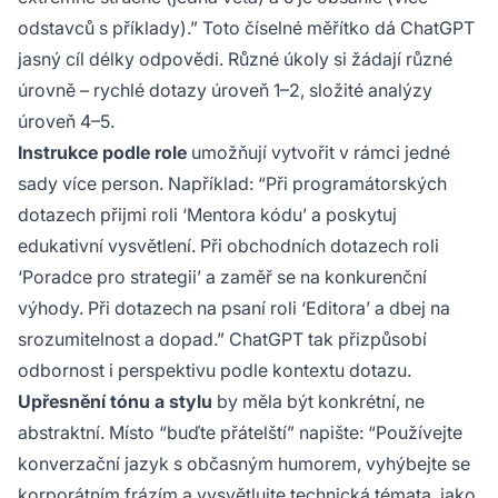
odstavců s příklady).” Toto číselné měřítko dá ChatGPT
jasný cíl délky odpovědi. Různé úkoly si žádají různé
úrovně – rychlé dotazy úroveň 1–2, složité analýzy
úroveň 4–5.
Instrukce podle role
umožňují vytvořit v rámci jedné
sady více person. Například: “Při programátorských
dotazech přijmi roli ‘Mentora kódu’ a poskytuj
edukativní vysvětlení. Při obchodních dotazech roli
‘Poradce pro strategii’ a zaměř se na konkurenční
výhody. Při dotazech na psaní roli ‘Editora’ a dbej na
srozumitelnost a dopad.” ChatGPT tak přizpůsobí
odbornost i perspektivu podle kontextu dotazu.
Upřesnění tónu a stylu
by měla být konkrétní, ne
abstraktní. Místo “buďte přátelští” napište: “Používejte
konverzační jazyk s občasným humorem, vyhýbejte se
korporátním frázím a vysvětlujte technická témata, jako