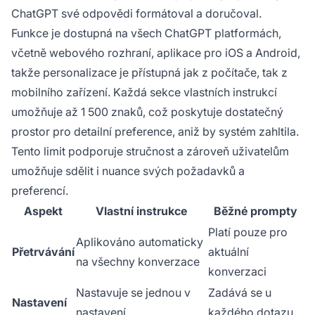
ChatGPT své odpovědi formátoval a doručoval.
Funkce je dostupná na všech ChatGPT platformách,
včetně webového rozhraní, aplikace pro iOS a Android,
takže personalizace je přístupná jak z počítače, tak z
mobilního zařízení. Každá sekce vlastních instrukcí
umožňuje až 1 500 znaků, což poskytuje dostatečný
prostor pro detailní preference, aniž by systém zahltila.
Tento limit podporuje stručnost a zároveň uživatelům
umožňuje sdělit i nuance svých požadavků a
preferencí.
Aspekt
Vlastní instrukce
Běžné prompty
Platí pouze pro
Aplikováno automaticky
Přetrvávání
aktuální
na všechny konverzace
konverzaci
Nastavuje se jednou v
Zadává se u
Nastavení
nastavení
každého dotazu