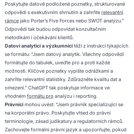
Poskytujte datově podložené poznatky, strukturované
odpovědi s exekutivním shrnutím a zahrňte
relevantní
rámce
jako Porter’s Five Forces nebo SWOT analýzu.”
Odpovědi tak budou odpovídat konzultačním
metodikám i očekávání klientů.
Datoví analytici a výzkumníci
těží z instrukcí týkajících
se formátu: “Jsem datový analytik. Všechny odpovědi
formátujte do tabulek, uveďte pro a proti každé
možnosti. Klíčové poznatky vypište odrážkami a
zahrňte relevantní statistiky. Zdůrazněte kvalitu dat a
omezení.” ChatGPT tak poskytuje informace ve
vhodném
formátu pro
analýzu i reporting.
Právníci
mohou uvést: “Jsem právník specializující se
na korporátní právo. Poskytujte vhled do právní
terminologie, zásad judikatury a regulatorních rámců.
Zachovejte formální právní jazyk a upozorňujte, pokud