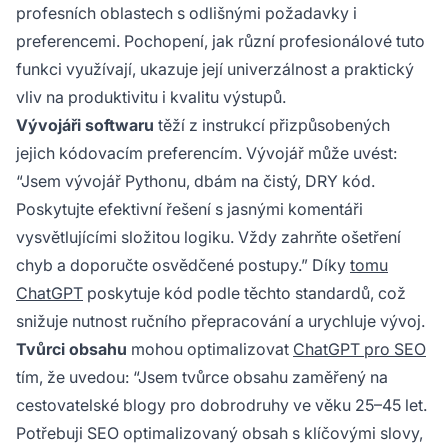
profesních oblastech s odlišnými požadavky i
preferencemi. Pochopení, jak různí profesionálové tuto
funkci využívají, ukazuje její univerzálnost a praktický
vliv na produktivitu i kvalitu výstupů.
Vývojáři softwaru
těží z instrukcí přizpůsobených
jejich kódovacím preferencím. Vývojář může uvést:
“Jsem vývojář Pythonu, dbám na čistý, DRY kód.
Poskytujte efektivní řešení s jasnými komentáři
vysvětlujícími složitou logiku. Vždy zahrňte ošetření
chyb a doporučte osvědčené postupy.” Díky
tomu
ChatGPT
poskytuje kód podle těchto standardů, což
snižuje nutnost ručního přepracování a urychluje vývoj.
Tvůrci obsahu
mohou optimalizovat
ChatGPT pro SEO
tím, že uvedou: “Jsem tvůrce obsahu zaměřený na
cestovatelské blogy pro dobrodruhy ve věku 25–45 let.
Potřebuji SEO optimalizovaný obsah s klíčovými slovy,