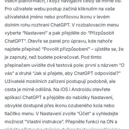
všech platformách, i když navigační cesty se mírně liší.
Pro uživatele webu postup začíná kliknutím na vaše
uživatelské jméno nebo profilovou ikonu v levém
dolním rohu rozhraní ChatGPT. V rozbalovacím menu
vyberte “Nastavení” a pak přejděte do “Přizpůsobit
ChatGPT”. Otevře se panel pro úpravu, kde nahoře
najdete přepínač “Povolit přizpůsobení” – ujistěte se, že
je zapnutý, než budete pokračovat. Pod tímto
přepínačem uvidíte dvě textová pole: první s názvem “O
vás” a druhé “Jak si přejete, aby ChatGPT odpovídal?”
Uživatelé mobilních zařízení postupují podobně, ale
cesta je mírně odlišná. Na iOS i Androidu otevřete
aplikaci ChatGPT a přejděte do nabídky Nastavení,
obvykle dostupné přes ikonu ozubeného kola nebo
tlačítko menu. V Nastavení zvolte “Účet” a vyhledejte
možnost “Vlastní instrukce”. Přepněte funkci na ON a