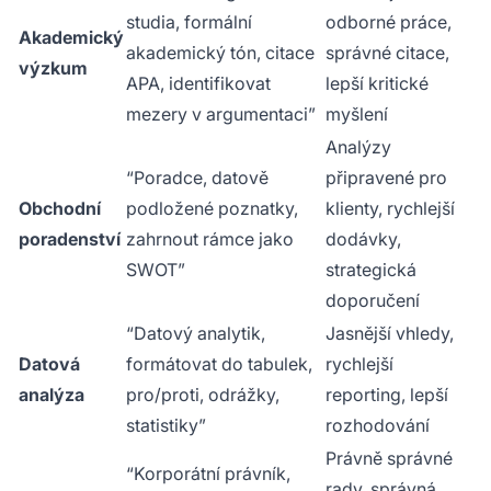
studia, formální
odborné práce,
Akademický
akademický tón, citace
správné citace,
výzkum
APA, identifikovat
lepší kritické
mezery v argumentaci”
myšlení
Analýzy
“Poradce, datově
připravené pro
Obchodní
podložené poznatky,
klienty, rychlejší
poradenství
zahrnout rámce jako
dodávky,
SWOT”
strategická
doporučení
“Datový analytik,
Jasnější vhledy,
Datová
formátovat do tabulek,
rychlejší
analýza
pro/proti, odrážky,
reporting, lepší
statistiky”
rozhodování
Právně správné
“Korporátní právník,
rady, správná