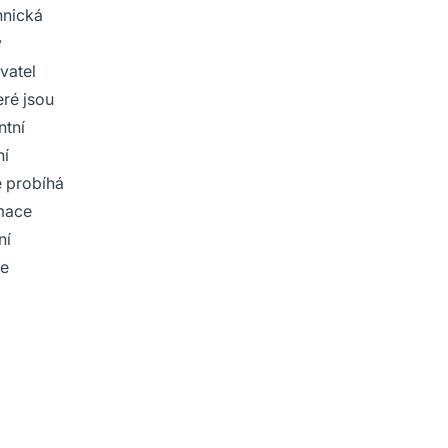
hnická
y
vatel
eré jsou
ntní
ní
e probíhá
mace
ní
ke