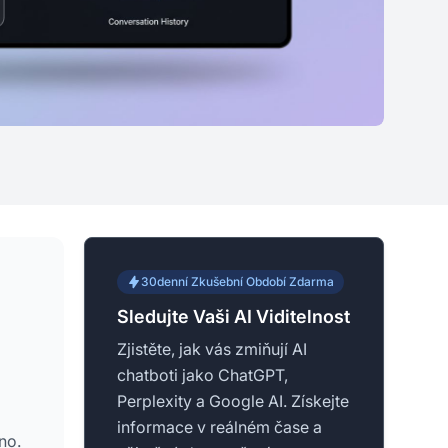
30denní Zkušební Období Zdarma
Sledujte Vaši AI Viditelnost
Zjistěte, jak vás zmiňují AI
chatboti jako ChatGPT,
Perplexity a Google AI. Získejte
informace v reálném čase a
no.