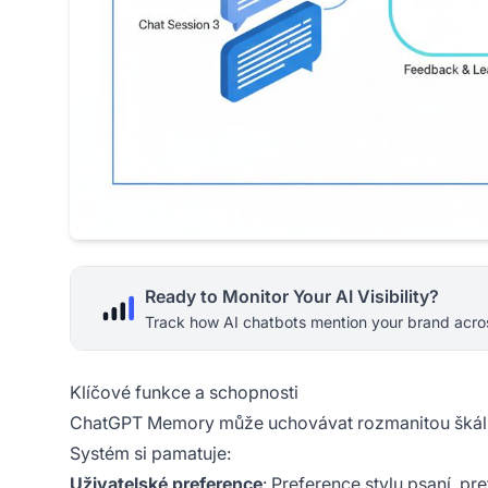
Ready to Monitor Your AI Visibility?
Track how AI chatbots mention your brand acros
Klíčové funkce a schopnosti
ChatGPT Memory může uchovávat rozmanitou škálu in
Systém si pamatuje:
Uživatelské preference
: Preference stylu psaní, p