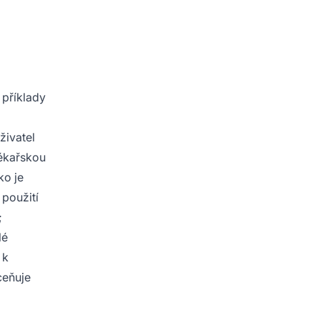
o
 příklady
živatel
lékařskou
ko je
 použití
;
lé
 k
ceňuje