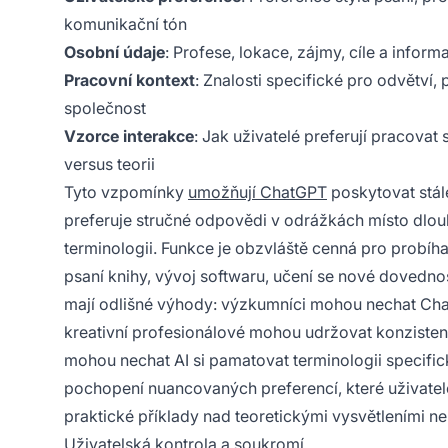
komunikační tón
Osobní údaje
: Profese, lokace, zájmy, cíle a infor
Pracovní kontext
: Znalosti specifické pro odvětví, 
společnost
Vzorce interakce
: Jak uživatelé preferují pracovat 
versus teorii
Tyto vzpomínky
umožňují ChatGPT
poskytovat stál
preferuje stručné odpovědi v odrážkách místo dlou
terminologii. Funkce je obzvláště cenná pro probíhaj
psaní knihy, vývoj softwaru, učení se nové dovedno
mají odlišné výhody: výzkumníci mohou nechat Cha
kreativní profesionálové mohou udržovat konzistent
mohou nechat AI si pamatovat terminologii specific
pochopení nuancovaných preferencí, které uživatelé
praktické příklady nad teoretickými vysvětleními neb
Uživatelská kontrola a soukromí