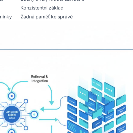
Konzistentní základ
mínky
Žádná paměť ke správě