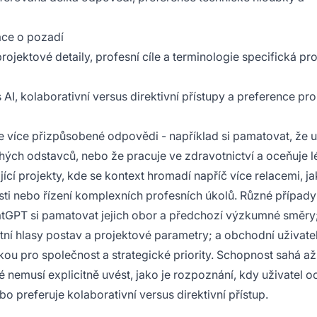
mace o pozadí
projektové detaily, profesní cíle a terminologie specifická pr
s AI, kolaborativní versus direktivní přístupy a preference pro
e více přizpůsobené odpovědi - například si pamatovat, že u
hých odstavců, nebo že pracuje ve zdravotnictví a oceňuje 
ící projekty, kde se kontext hromadí napříč více relacemi, ja
sti nebo řízení komplexních profesních úkolů. Různé případy
tGPT si pamatovat jejich obor a předchozí výzkumné směry
ní hlasy postav a projektové parametry; a obchodní uživate
kou pro společnost a strategické priority. Schopnost sahá až
 nemusí explicitně uvést, jako je rozpoznání, kdy uživatel o
o preferuje kolaborativní versus direktivní přístup.