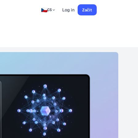
Log in
Začít
CS