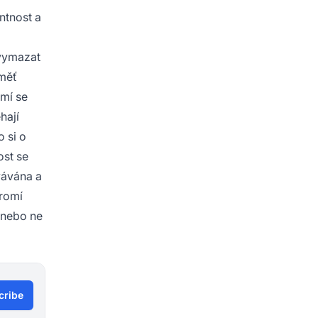
ntnost a
 vymazat
aměť
omí se
hají
o si o
ost se
vávána a
romí
é nebo ne
cribe