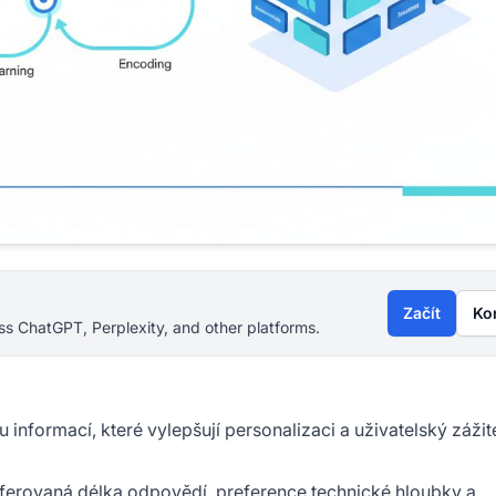
Začít
Ko
s ChatGPT, Perplexity, and other platforms.
formací, které vylepšují personalizaci a uživatelský zážit
referovaná délka odpovědí, preference technické hloubky a