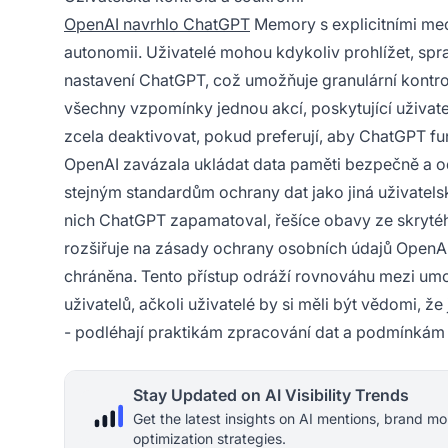
OpenAI navrhlo ChatGPT
Memory s explicitními mec
autonomii. Uživatelé mohou kdykoliv prohlížet, sp
nastavení ChatGPT, což umožňuje granulární kontr
všechny vzpomínky jednou akcí, poskytující uživate
zcela deaktivovat, pokud preferují, aby ChatGPT fu
OpenAI zavázala ukládat data paměti bezpečně a o
stejným standardům ochrany dat jako jiná uživatelská
nich ChatGPT zapamatoval, řešíce obavy ze skrytéh
rozšiřuje na zásady ochrany osobních údajů OpenAI,
chráněna. Tento přístup odráží rovnováhu mezi um
uživatelů, ačkoli uživatelé by si měli být vědomi, 
- podléhají praktikám zpracování dat a podmínkám
Stay Updated on AI Visibility Trends
Get the latest insights on AI mentions, brand mo
optimization strategies.