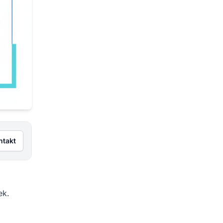
ntakt
ek.