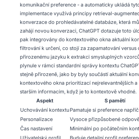
komunikační preference - a automaticky ukládá tyto
implementace využívá principy retrieval-augmented
konverzace do prohledávatelné databáze, která můž
zahájí novou konverzaci, ChatGPT dotazuje toto úlož
pak integrovány do kontextového okna aktuální kon
filtrování k určení, co stojí za zapamatování versu
přirozenému jazyku k extrakci smysluplných vzorců
plynule v rámci standardní správy kontextu Chat
stejně přirozeně, jako by byly součástí aktuální k
kontextového okna prioritizací nejrelevantnějších 
starším informacím, když je to kontextově vhodné.
Aspekt
S pamětí
Uchovávání kontextu
Pamatuje si preference napříč
Personalizace
Vysoce přizpůsobené odpově
Čas nastavení
Minimální po počátečním kon
Uživatelský profil
Buduje detailní profil preferen