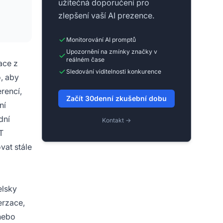
užitečná doporučení pro
zlepšení vaší AI prezence.
Monitorování AI promptů
Upozornění na zmínky značky v
reálném čase
ace z
Sledování viditelnosti konkurence
o, aby
rencí,
Začít 30denní zkušební dobu
ní
dní
Kontakt →
T
vat stále
elsky
erzace,
nebo