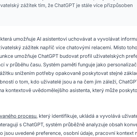
atelský zážitek tím, že ChatGPT je stále více přizpůsoben
 která umožňuje AI asistentovi uchovávat a vyvolávat inform
ivatelský zážitek napříč více chatovými relacemi. Místo toh
unkce umožňuje ChatGPT budovat profil uživatelských prefe
cí v průběhu času. Systém paměti funguje jako personalizač
ážitku snížením potřeby opakovaně poskytovat stejné zákla
ostí o tom, kdo uživatelé jsou a na čem jim záleží, ChatGP
a kontextově uvědomělejšího asistenta, který může poskyto
kovaného procesu
, který identifikuje, ukládá a vyvolává uživat
interagují s ChatGPT, systém průběžně analyzuje obsah konv
o jsou uvedené preference, osobní údaje, pracovní kontext 