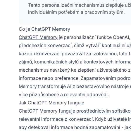
Tento personalizační mechanismus zlepšuje uživ
individuálním potřebám a pracovním stylům.
Co je ChatGPT Memory
ChatGPT Memory
je personalizační funkce OpenAI,
předchozích konverzací, čímž vytváří kontinuální už
každou konverzaci považoval za izolovanou, tato f
zájmů, komunikačních stylů a kontextových informa
mechanismus navržený ke zlepšení uživatelského z
informace nebo preference. Zapamatováním podrobn
Memory transformuje AI z bezestavového nástroje n
více přizpůsobené a relevantní odpovědi.
Jak ChatGPT Memory funguje
ChatGPT Memory
funguje prostřednictvím sofisti
relevantní informace z konverzací. Když uživatelé 
aby detekoval informace hodné zapamatování - jak