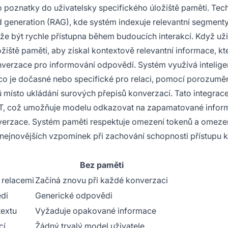
 poznatky do uživatelsky specifického úložiště paměti. Tec
 generation (RAG), kde systém indexuje relevantní segment
e být rychle přístupna během budoucích interakcí. Když uži
iště paměti, aby získal kontextově relevantní informace, kt
verzace pro informování odpovědí. Systém využívá intelige
s co je dočasné nebo specifické pro relaci, pomocí porozumě
 místo ukládání surových přepisů konverzací. Tato integrac
GPT, což umožňuje modelu odkazovat na zapamatované infor
onverzace. Systém paměti respektuje omezení tokenů a omeze
a nejnovějších vzpomínek při zachování schopnosti přístupu 
Bez paměti
 relacemi
Začíná znovu při každé konverzaci
di
Generické odpovědi
textu
Vyžaduje opakované informace
cí
Žádný trvalý model uživatele