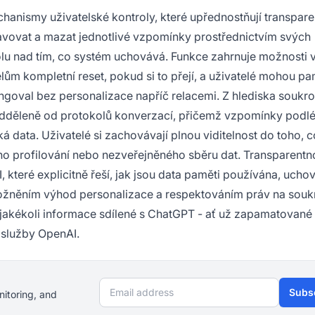
hanismy uživatelské kontroly, které upřednostňují transpare
ravovat a mazat jednotlivé vzpomínky prostřednictvím svých
olu nad tím, co systém uchovává. Funkce zahrnuje možnosti
lům kompletní reset, pokud si to přejí, a uživatelé mohou p
ngoval bez personalizace napříč relacemi. Z hlediska soukr
dděleně od protokolů konverzací, přičemž vzpomínky podlé
 data. Uživatelé si zachovávají plnou viditelnost do toho, c
o profilování nebo nezveřejněného sběru dat. Transparentn
 které explicitně řeší, jak jsou data paměti používána, ucho
ožněním výhod personalizace a respektováním práv na souk
že jakékoli informace sdílené s ChatGPT - ať už zapamatovan
 služby OpenAI.
Email address
Subs
nitoring, and