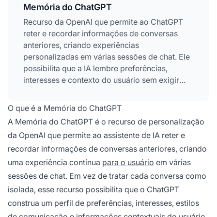
Memória do ChatGPT
Recurso da OpenAI que permite ao ChatGPT
reter e recordar informações de conversas
anteriores, criando experiências
personalizadas em várias sessões de chat. Ele
possibilita que a IA lembre preferências,
interesses e contexto do usuário sem exigir
que as informações sejam repetidas. O sistema
detecta e armazena automaticamente
O que é a Memória do ChatGPT
informações relevantes, dando ao usuário total
A Memória do ChatGPT é o recurso de personalização
controle sobre o que é lembrado. Esse
da OpenAI que permite ao assistente de IA reter e
mecanismo de personalização melhora a
recordar informações de conversas anteriores, criando
experiência ao tornar o ChatGPT cada vez
mais adaptado às necessidades e estilos de
uma experiência contínua
para o usuário
em várias
trabalho individuais.
sessões de chat. Em vez de tratar cada conversa como
isolada, esse recurso possibilita que o ChatGPT
construa um perfil de preferências, interesses, estilos
de comunicação e informações contextuais do usuário