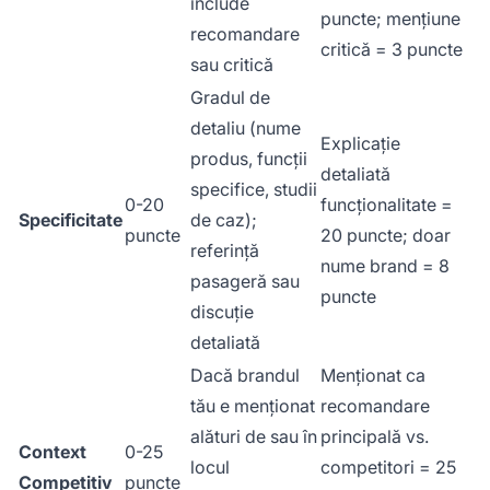
include
puncte; mențiune
recomandare
critică = 3 puncte
sau critică
Gradul de
detaliu (nume
Explicație
produs, funcții
detaliată
specifice, studii
0-20
funcționalitate =
Specificitate
de caz);
puncte
20 puncte; doar
referință
nume brand = 8
pasageră sau
puncte
discuție
detaliată
Dacă brandul
Menționat ca
tău e menționat
recomandare
alături de sau în
principală vs.
Context
0-25
locul
competitori = 25
Competitiv
puncte