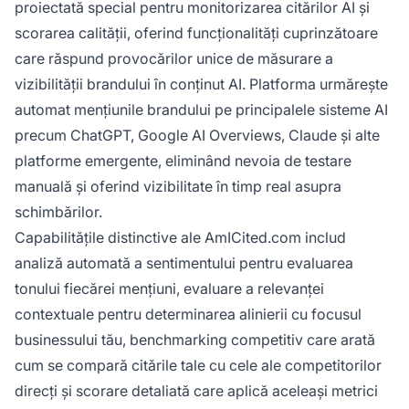
proiectată special pentru monitorizarea citărilor AI și
scorarea calității, oferind funcționalități cuprinzătoare
care răspund provocărilor unice de măsurare a
vizibilității brandului în conținut AI. Platforma urmărește
automat mențiunile brandului pe principalele sisteme AI
precum ChatGPT, Google AI Overviews, Claude și alte
platforme emergente, eliminând nevoia de testare
manuală și oferind vizibilitate în timp real asupra
schimbărilor.
Capabilitățile distinctive ale AmICited.com includ
analiză automată a sentimentului pentru evaluarea
tonului fiecărei mențiuni, evaluare a relevanței
contextuale pentru determinarea alinierii cu focusul
businessului tău, benchmarking competitiv care arată
cum se compară citările tale cu cele ale competitorilor
direcți și scorare detaliată care aplică aceleași metrici