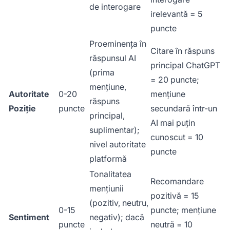
de interogare
irelevantă = 5
puncte
Proeminența în
Citare în răspuns
răspunsul AI
principal ChatGPT
(prima
= 20 puncte;
mențiune,
Autoritate
0-20
mențiune
răspuns
Poziție
puncte
secundară într-un
principal,
AI mai puțin
suplimentar);
cunoscut = 10
nivel autoritate
puncte
platformă
Tonalitatea
Recomandare
mențiunii
pozitivă = 15
(pozitiv, neutru,
0-15
puncte; mențiune
Sentiment
negativ); dacă
puncte
neutră = 10