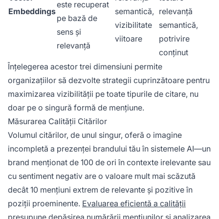
este recuperat
Embeddings
semantică,
relevanță
pe bază de
vizibilitate
semantică,
sens și
viitoare
potrivire
relevanță
conținut
Înțelegerea acestor trei dimensiuni permite
organizațiilor să dezvolte strategii cuprinzătoare pentru
maximizarea vizibilității pe toate tipurile de citare, nu
doar pe o singură formă de mențiune.
Măsurarea Calității Citărilor
Volumul citărilor, de unul singur, oferă o imagine
incompletă a prezenței brandului tău în sistemele AI—un
brand menționat de 100 de ori în contexte irelevante sau
cu sentiment negativ are o valoare mult mai scăzută
decât 10 mențiuni extrem de relevante și pozitive în
poziții proeminente.
Evaluarea eficientă a calității
presupune
depășirea numărării mențiunilor și analizarea