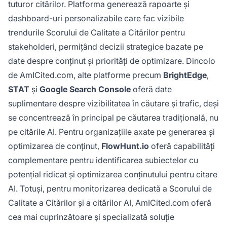
tuturor citărilor. Platforma generează rapoarte și
dashboard-uri personalizabile care fac vizibile
trendurile Scorului de Calitate a Citărilor pentru
stakeholderi, permițând decizii strategice bazate pe
date despre conținut și priorități de optimizare. Dincolo
de AmICited.com, alte platforme precum
BrightEdge
,
STAT
și
Google Search Console
oferă date
suplimentare despre vizibilitatea în căutare și trafic, deși
se concentrează în principal pe căutarea tradițională, nu
pe citările AI. Pentru organizațiile axate pe generarea și
optimizarea de conținut,
FlowHunt.io
oferă capabilități
complementare pentru identificarea subiectelor cu
potențial ridicat și optimizarea conținutului pentru citare
AI. Totuși, pentru monitorizarea dedicată a Scorului de
Calitate a Citărilor și a citărilor AI, AmICited.com oferă
cea mai cuprinzătoare și specializată soluție