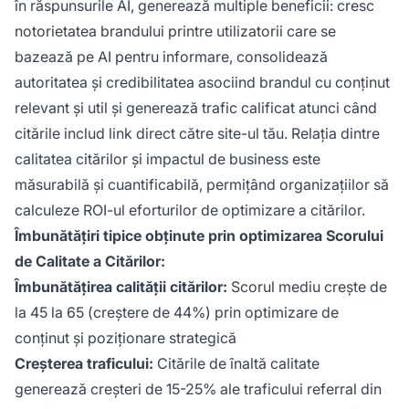
în răspunsurile AI, generează multiple beneficii: cresc
notorietatea brandului printre utilizatorii care se
bazează pe AI pentru informare, consolidează
autoritatea și credibilitatea asociind brandul cu conținut
relevant și util și generează trafic calificat atunci când
citările includ link direct către site-ul tău. Relația dintre
calitatea citărilor și impactul de business este
măsurabilă și cuantificabilă, permițând organizațiilor să
calculeze ROI-ul eforturilor de optimizare a citărilor.
Îmbunătățiri tipice obținute prin optimizarea Scorului
de Calitate a Citărilor:
Îmbunătățirea calității citărilor:
Scorul mediu crește de
la 45 la 65 (creștere de 44%) prin optimizare de
conținut și poziționare strategică
Creșterea traficului:
Citările de înaltă calitate
generează creșteri de 15-25% ale traficului referral din