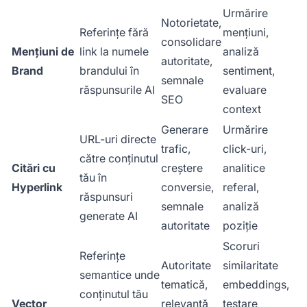
Urmărire
Notorietate,
Referințe fără
mențiuni,
consolidare
Mențiuni de
link la numele
analiză
autoritate,
Brand
brandului în
sentiment,
semnale
răspunsurile AI
evaluare
SEO
context
Generare
Urmărire
URL-uri directe
trafic,
click-uri,
către conținutul
Citări cu
creștere
analitice
tău în
Hyperlink
conversie,
referal,
răspunsuri
semnale
analiză
generate AI
autoritate
poziție
Scoruri
Referințe
Autoritate
similaritate
semantice unde
tematică,
embeddings,
conținutul tău
Vector
relevanță
testare