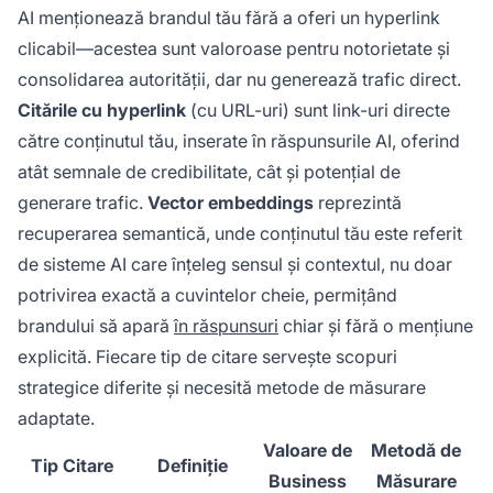
AI menționează brandul tău fără a oferi un hyperlink
clicabil—acestea sunt valoroase pentru notorietate și
consolidarea autorității, dar nu generează trafic direct.
Citările cu hyperlink
(cu URL-uri) sunt link-uri directe
către conținutul tău, inserate în răspunsurile AI, oferind
atât semnale de credibilitate, cât și potențial de
generare trafic.
Vector embeddings
reprezintă
recuperarea semantică, unde conținutul tău este referit
de sisteme AI care înțeleg sensul și contextul, nu doar
potrivirea exactă a cuvintelor cheie, permițând
brandului să apară
în răspunsuri
chiar și fără o mențiune
explicită. Fiecare tip de citare servește scopuri
strategice diferite și necesită metode de măsurare
adaptate.
Valoare de
Metodă de
Tip Citare
Definiție
Business
Măsurare