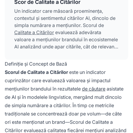
Scor de Calitate a Citărilor
Un indicator care măsoară proeminența,
contextul și sentimentul citărilor AI, dincolo de
simpla numărare a mențiunilor. Scorul de
Calitate a Citărilor
evaluează adevărata
valoare a mențiunilor brandului în ecosistemele
AI analizând unde apar citările, cât de relevante
sunt față de întrebare și dacă sentimentul este
pozitiv sau negativ. Această abordare
Definiție și Concept de Bază
multidimensională recunoaște faptul că nu
Scorul de Calitate a Citărilor
este un indicator
toate citările sunt egale, citările de înaltă
cuprinzător care evaluează valoarea și impactul
calitate în poziții proeminente având o greutate
mențiunilor brandului în rezultatele
de căutare
asistate
semnificativ mai mare decât referințele
dispersate sau tangențiale.
de AI și în modelele lingvistice, mergând mult dincolo
de simpla numărare a citărilor. În timp ce metricile
tradiționale se concentrează doar pe volum—de câte
ori este menționat un brand—Scorul de Calitate a
Citărilor evaluează
calitatea
fiecărei mențiuni analizând