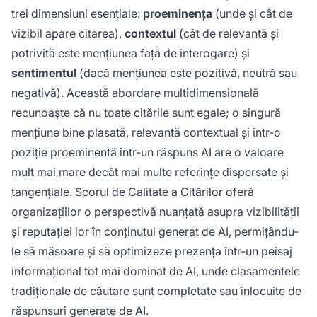
trei dimensiuni esențiale:
proeminența
(unde și cât de
vizibil apare citarea),
contextul
(cât de relevantă și
potrivită este mențiunea față de interogare) și
sentimentul
(dacă mențiunea este pozitivă, neutră sau
negativă). Această abordare multidimensională
recunoaște că nu toate citările sunt egale; o singură
mențiune bine plasată, relevantă contextual și într-o
poziție proeminentă într-un răspuns AI are o valoare
mult mai mare decât mai multe referințe dispersate și
tangențiale. Scorul de Calitate a Citărilor oferă
organizațiilor o perspectivă nuanțată asupra vizibilității
și reputației lor în conținutul generat de AI, permițându-
le să măsoare și să optimizeze prezența într-un peisaj
informațional tot mai dominat de AI, unde clasamentele
tradiționale de căutare sunt completate sau înlocuite de
răspunsuri generate de AI.