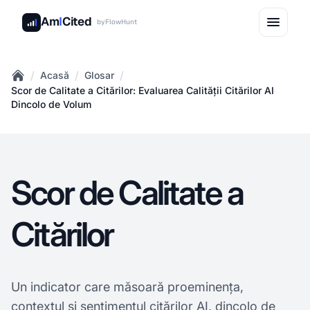
Am
I
Cited
by
FlowHunt
/
/
/
Acasă
Glosar
Home
Scor de Calitate a Citărilor: Evaluarea Calității Citărilor AI
Dincolo de Volum
Scor de Calitate a
Citărilor
Un indicator care măsoară proeminența,
contextul și sentimentul citărilor AI, dincolo de