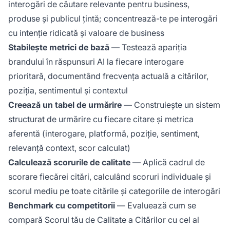
interogări de căutare relevante pentru business,
produse și publicul țintă; concentrează-te pe interogări
cu intenție ridicată și valoare de business
Stabilește metrici de bază
— Testează apariția
brandului în răspunsuri AI la fiecare interogare
prioritară, documentând frecvența actuală a citărilor,
poziția, sentimentul și contextul
Creează un tabel de urmărire
— Construiește un sistem
structurat de urmărire cu fiecare citare și metrica
aferentă (interogare, platformă, poziție, sentiment,
relevanță context, scor calculat)
Calculează scorurile de calitate
— Aplică cadrul de
scorare fiecărei citări, calculând scoruri individuale și
scorul mediu pe toate citările și categoriile de interogări
Benchmark cu competitorii
— Evaluează cum se
compară Scorul tău de Calitate a Citărilor cu cel al