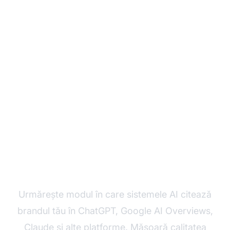
Monitorizează-ți Scorul
de Calitate a Citărilor în
Timp Real
Urmărește modul în care sistemele AI citează
brandul tău în ChatGPT, Google AI Overviews,
Claude și alte platforme. Măsoară calitatea