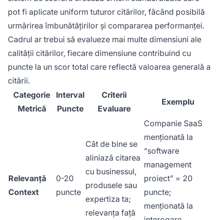
pot fi aplicate uniform tuturor citărilor, făcând posibilă
urmărirea îmbunătățirilor și compararea performanței.
Cadrul ar trebui să evalueze mai multe dimensiuni ale
calității citărilor, fiecare dimensiune contribuind cu
puncte la un scor total care reflectă valoarea generală a
citării.
Categorie
Interval
Criterii
Exemplu
Metrică
Puncte
Evaluare
Companie SaaS
menționată la
Cât de bine se
“software
aliniază citarea
management
cu businessul,
Relevanță
0-20
proiect” = 20
produsele sau
Context
puncte
puncte;
expertiza ta;
menționată la
relevanța față
interogare