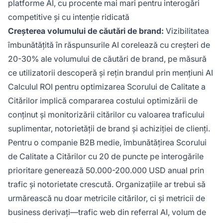
platforme AI, cu procente mai mari pentru interogări
competitive și cu intenție ridicată
Creșterea volumului de căutări de brand:
Vizibilitatea
îmbunătățită în răspunsurile AI corelează cu creșteri de
20-30% ale volumului de căutări de brand, pe măsură
ce utilizatorii descoperă și rețin brandul prin mențiuni AI
Calculul ROI pentru optimizarea Scorului de Calitate a
Citărilor implică compararea costului optimizării de
conținut și monitorizării citărilor cu valoarea traficului
suplimentar, notorietății de brand și achiziției de clienți.
Pentru o companie B2B medie, îmbunătățirea Scorului
de Calitate a Citărilor cu 20 de puncte pe interogările
prioritare generează 50.000-200.000 USD anual prin
trafic și notorietate crescută. Organizațiile ar trebui să
urmărească nu doar metricile citărilor, ci și metricii de
business derivați—trafic web din referral AI, volum de