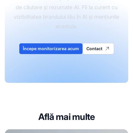
de căutare și rezumate AI. Fii la curent cu
vizibilitatea brandului tău în AI și mențiunile
acestuia.
Începe monitorizarea acum
Contact
Află mai multe
Microsoft Copilot