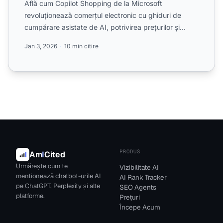
Află cum Copilot Shopping de la Microsoft
revoluționează comerțul electronic cu ghiduri de
cumpărare asistate de AI, potrivirea prețurilor și
recomandări person...
Jan 3, 2026
10 min citire
PRODUS
Am
I
Cited
Urmărește cum te
Vizibilitate AI
menționează chatbot-urile AI
AI Rank Tracker
pe ChatGPT, Perplexity și alte
SEO Agents
platforme.
Prețuri
Începe Acum