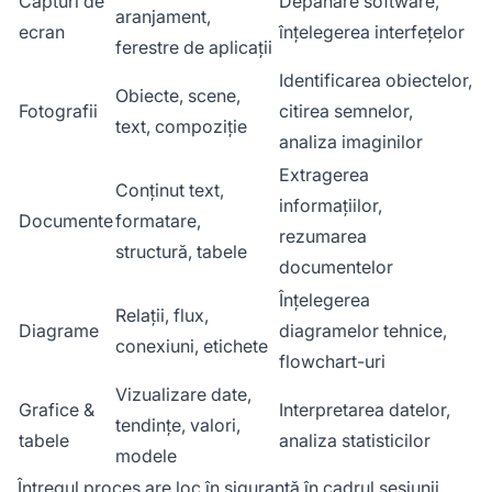
Capturi de
Depanare software,
aranjament,
ecran
înțelegerea interfețelor
ferestre de aplicații
Identificarea obiectelor,
Obiecte, scene,
Fotografii
citirea semnelor,
text, compoziție
analiza imaginilor
Extragerea
Conținut text,
informațiilor,
Documente
formatare,
rezumarea
structură, tabele
documentelor
Înțelegerea
Relații, flux,
Diagrame
diagramelor tehnice,
conexiuni, etichete
flowchart-uri
Vizualizare date,
Grafice &
Interpretarea datelor,
tendințe, valori,
tabele
analiza statisticilor
modele
Întregul proces are loc în siguranță în cadrul sesiunii