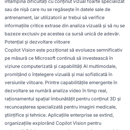
întâmpina dificultăți cu conținut vizual foarte specializat
sau de nișă care nu se regăsește în datele sale de
antrenament, iar utilizatorii ar trebui să verifice
informațiile critice extrase din analiza vizuală și să nu se
bazeze exclusiv pe acestea ca sursă unică de adevăr.
Potențial și dezvoltare viitoare
Copilot Vision este poziționat să evolueze semnificativ
pe măsură ce Microsoft continuă să investească în
viziune computerizată și capabilități AI multimodale,
promițând o înțelegere vizuală și mai sofisticată în
versiunile viitoare. Printre capabilitățile emergente în
dezvoltare se numără analiza video în timp real,
raționamentul spațial îmbunătățit pentru conținut 3D și
recunoașterea specializată pentru imagini medicale,
științifice și tehnice. Aplicațiile enterprise se extind,
organizațiile explorând Copilot Vision pentru