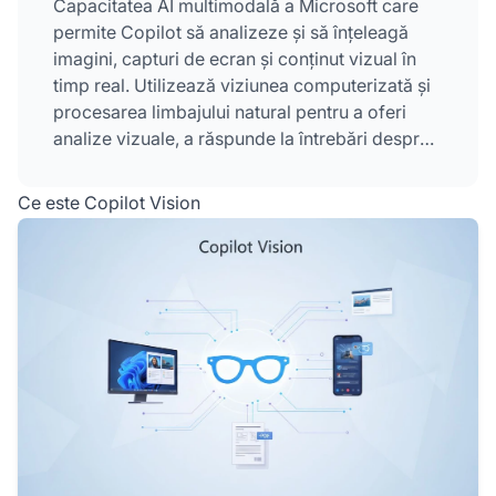
Capacitatea AI multimodală a Microsoft care
permite Copilot să analizeze și să înțeleagă
imagini, capturi de ecran și conținut vizual în
timp real. Utilizează viziunea computerizată și
procesarea limbajului natural pentru a oferi
analize vizuale, a răspunde la întrebări despre
conținutul vizual și a oferi ghidare pas cu pas,
fără a efectua acțiuni directe pe dispozitivele
Ce este Copilot Vision
utilizatorilor. Funcția este disponibilă pe
Windows, Microsoft Edge și pe platforme
mobile, cu gestionare a datelor axată pe
confidențialitate, care șterge automat intrările
vizuale după fiecare sesiune.