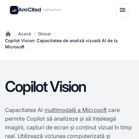
Am
I
Cited
by
FlowHunt
/
/
/
Acasă
Glosar
Home
Copilot Vision: Capacitatea de analiză vizuală AI de la
Microsoft
Copilot Vision
Capacitatea AI
multimodală a Microsoft
care
permite Copilot să analizeze și să înțeleagă
imagini, capturi de ecran și conținut vizual în timp
real. Utilizează viziunea computerizată și