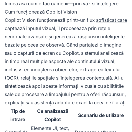
lumea așa cum o fac oamenii—prin văz și înțelegere.
Cum funcționează Copilot Vision
Copilot Vision funcționează printr-un flux
sofisticat care
captează inputul vizual, îl procesează prin rețele
neuronale avansate și generează răspunsuri inteligente
bazate pe ceea ce observă. Când partajezi o imagine
sau o captură de ecran cu Copilot, sistemul analizează
în timp real multiple aspecte ale conținutului vizual,
inclusiv recunoașterea obiectelor, extragerea textului
(OCR), relațiile spațiale și înțelegerea contextuală. AI-ul
sintetizează apoi aceste informații vizuale cu abilitățile
sale de procesare a limbajului pentru a oferi răspunsuri,
explicații sau asistență adaptate exact la ceea ce îi arăți.
Tip de
Ce analizează
Scenariu de utilizare
intrare
Copilot
Elemente UI, text,