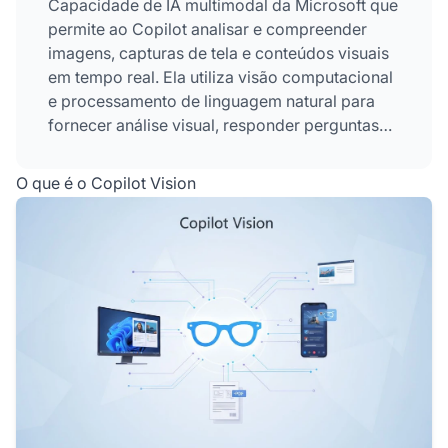
Capacidade de IA multimodal da Microsoft que
permite ao Copilot analisar e compreender
imagens, capturas de tela e conteúdos visuais
em tempo real. Ela utiliza visão computacional
e processamento de linguagem natural para
fornecer análise visual, responder perguntas
sobre conteúdos visuais e oferecer
orientações passo a passo sem executar ações
O que é o Copilot Vision
diretas nos dispositivos dos usuários. O
recurso funciona em Windows, Microsoft Edge
e plataformas móveis com um tratamento
de
dados
focado na privacidade, que exclui
automaticamente os insumos visuais após
cada sessão.