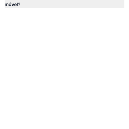
móvel?
Monitore Como a IA
Faz Referência à Sua
Marca