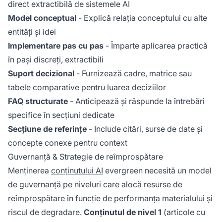
direct extractibilă de sistemele AI
Model conceptual
- Explică relația conceptului cu alte
entități și idei
Implementare pas cu pas
- Împarte aplicarea practică
în pași discreți, extractibili
Suport decizional
- Furnizează cadre, matrice sau
tabele comparative pentru luarea deciziilor
FAQ structurate
- Anticipează și răspunde la întrebări
specifice în secțiuni dedicate
Secțiune de referințe
- Include citări, surse de date și
concepte conexe pentru context
Guvernanță & Strategie de reîmprospătare
Menținerea
conținutului AI
evergreen necesită un model
de guvernanță pe niveluri care alocă resurse de
reîmprospătare în funcție de performanța materialului și
riscul de degradare.
Conținutul de nivel 1
(articole cu