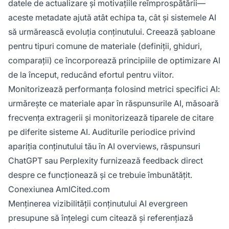
datele de actualizare și motivațiile reîmprospătării—
aceste metadate ajută atât echipa ta, cât și sistemele AI
să urmărească evoluția conținutului. Creează șabloane
pentru tipuri comune de materiale (definiții, ghiduri,
comparații) ce încorporează principiile de optimizare AI
de la început, reducând efortul pentru viitor.
Monitorizează performanța folosind metrici specifici AI:
urmărește ce materiale apar în răspunsurile AI, măsoară
frecvența extragerii și monitorizează tiparele de citare
pe diferite sisteme AI. Auditurile periodice privind
apariția conținutului tău în AI overviews, răspunsuri
ChatGPT sau Perplexity furnizează feedback direct
despre ce funcționează și ce trebuie îmbunătățit.
Conexiunea AmICited.com
Menținerea vizibilității conținutului AI evergreen
presupune să înțelegi cum citează și referențiază