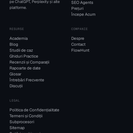
pe ChatGPT, Perplexity și alte
SEO Agents
platforme.
Prețuri
Începe Acum
RESURSE
COMPANIE
Academia
Despre
Blog
Contact
Studii de caz
FlowHunt
Ghiduri Practice
Recenzii și Comparații
Rapoarte de date
Glosar
Întrebări Frecvente
Discuții
LEGAL
Politica de Confidențialitate
Termeni și Condiții
Subprocesori
Sitemap