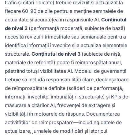
trafic și citări ridicate) trebuie revizuit și actualizat la
fiecare 60-90 de zile pentru a menține semnalele de
actualitate și acuratețea în răspunsurile AI.
Conținutul
de nivel 2
(performanță moderată, subiecte de bază)
necesită revizuiri trimestriale sau semianuale pentru a
identifica informații învechite și a actualiza elementele
structurale.
Conținutul de nivel 3
(subiecte de nișă,
materiale de referință) poate fi reîmprospătat anual,
păstrând totuși vizibilitatea AI. Modelul de guvernanță
trebuie să includă responsabilități clare, declanșatoare
de reîmprospătare definite (scăderi de performanță,
informații învechite, îmbunătățiri structurale) și KPIs de
măsurare a citărilor AI, frecvenței de extragere și
vizibilității în motoarele de răspuns. Documentarea
activităților de reîmprospătare—including datele de
actualizare, jurnalele de modificări și istoricul