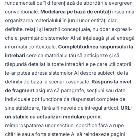
fundamentali ce îl diferențiază de abordările evergreen
convenționale.
Modelarea pe bază de entități
înseamnă
organizarea materialului în jurul unor entități clar
definite, relații și ierarhii conceptuale, nu doar expresii-
cheie, permițând sistemelor AI să înțeleagă și să extragă
informații contextuale.
Completitudinea răspunsului la
întrebări
cere ca materialul tău să anticipeze și să
răspundă detaliat la toate întrebările pe care utilizatorii
le-ar putea adresa sistemelor AI despre subiect, de la
definiții de bază la scenarii avansate.
Răspuns la nivel
de fragment
asigură că paragrafe, secțiuni sau date
individuale pot funcționa ca răspunsuri complete de
sine stătătoare, fără a fi nevoie de întregul articol.
URL-
uri stabile cu actualizări modulare
permit
reîmprospătarea unor secțiuni specifice fără a rupe
citările sau a forța sistemele AI să reindexeze pagini