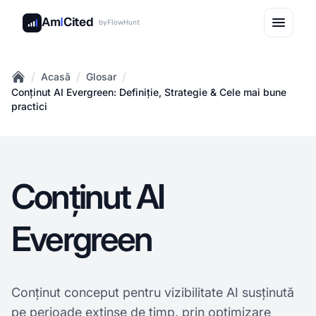
Am
I
Cited
by
FlowHunt
/
/
/
Acasă
Glosar
Home
Conținut AI Evergreen: Definiție, Strategie & Cele mai bune
practici
Conținut AI
Evergreen
Conținut conceput pentru vizibilitate AI susținută
pe perioade extinse de timp, prin optimizare