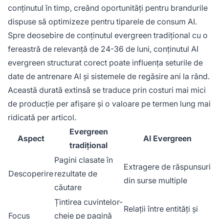
conținutul în timp, creând oportunități pentru brandurile
dispuse să optimizeze pentru tiparele de consum AI.
Spre deosebire de conținutul evergreen tradițional cu o
fereastră de relevanță de 24-36 de luni, conținutul AI
evergreen structurat corect poate influența seturile de
date de antrenare AI și sistemele de regăsire ani la rând.
Această durată extinsă se traduce prin costuri mai mici
de producție per afișare și o valoare pe termen lung mai
ridicată per articol.
Evergreen
Aspect
AI Evergreen
tradițional
Pagini clasate în
Extragere de răspunsuri
Descoperire
rezultate de
din surse multiple
căutare
Țintirea cuvintelor-
Relații între entități și
Focus
cheie pe pagină