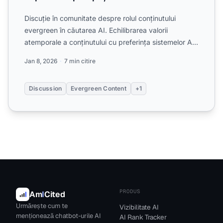
Discuție în comunitate despre rolul conținutului
evergreen în căutarea AI. Echilibrarea valorii
atemporale a conținutului cu preferința sistemelor AI
pentru inf...
Jan 8, 2026
7 min citire
Discussion
Evergreen Content
+1
PRODUS
Am
I
Cited
Urmărește cum te
Vizibilitate AI
menționează chatbot-urile AI
AI Rank Tracker