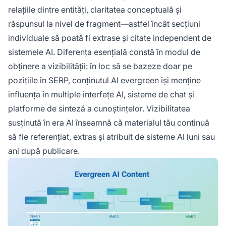
relațiile dintre entități, claritatea conceptuală și
răspunsul la nivel de fragment—astfel încât secțiuni
individuale să poată fi extrase și citate independent de
sistemele AI. Diferența esențială constă în modul de
obținere a vizibilității: în loc să se bazeze doar pe
pozițiile în SERP, conținutul AI evergreen își menține
influența în multiple interfețe AI, sisteme de chat și
platforme de sinteză a cunoștințelor. Vizibilitatea
susținută în era AI înseamnă că materialul tău continuă
să fie referențiat, extras și atribuit de sisteme AI luni sau
ani după publicare.