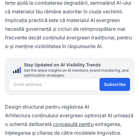
terțe ajută la combaterea degradării, semnalând AI-ului
că materialul tău rămâne autoritar în ciuda vechimii.
Implicația practică este că materialul AI evergreen
necesită guvernanță și cicluri de reîmprospătare mai
frecvente decât conținutul evergreen tradițional, pentru
a-și menține vizibilitatea în răspunsurile AI.
Stay Updated on AI Visibility Trends
Get the latest insights on AI mentions, brand monitoring, and
optimization strategies.
Email address
Subscribe
Design structural pentru regăsirea AI
Arhitectura conținutului evergreen optimizat AI urmează
o schemă deliberată
concepută pentru
extragerea,
înțelegerea și citarea de către modelele lingvistice.