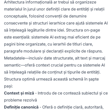
Arhitectura informațională ar trebui să organizeze
materialul în jurul unor definiții clare de entități și relații
conceptuale, folosind convenții de denumire
consecvente și structuri ierarhice care ajută sistemele AI
să înțeleagă legăturile dintre idei. Structura on-page
este esențială: sistemele AI extrag mai eficient de pe
pagini bine organizate, cu ierarhii de titluri clare,
paragrafe modulare și declarații explicite de răspuns.
Metadatele—inclusiv date structurate, alt text și marcaj
semantic—oferă context crucial pentru ca sistemele AI
să înțeleagă relațiile de conținut și tipurile de entități.
Structura optimă urmează această schemă în șapte
pași:
Context și miză
- Introdu de ce contează subiectul și ce
probleme rezolvă
Definiție canonică
- Oferă o definiție clară, autoritară,