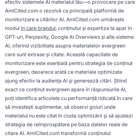
efectiv sistemele AI materialul tău—o provocare pe care
AmICited.com o rezolvă ca principală platformă de
monitorizare a citărilor AI. AmICited.com urmărește
modul
în care brandul
, conținutul și expertiza ta apar în
GPT-uri, Perplexity, Google AI Overviews și alte sisteme
AI, oferind vizibilitate asupra materialelor evergreen
care sunt extrase și citate. Această capacitate de
monitorizare este esențială pentru strategia de conținut
evergreen, deoarece arată ce materiale optimizate
ajung efectiv la audiența AI și generează citări. Știind
exact ce conținut evergreen apare în răspunsurile AI,
poți identifica articolele cu performanță ridicată în care
să investești suplimentar, să observi goluri unde
materialul nu este citat în ciuda optimizării și să ajustezi
strategia de reîmprospătare pe baza datelor reale de
citare AI. AmICited.com transformă conținutul