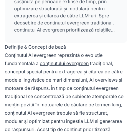
susținută pe perioade extinse de timp, prin
optimizare structurată și modulară pentru
extragerea și citarea de către LLM-uri. Spre
deosebire de conținutul evergreen tradițional,
conținutul AI evergreen prioritizează relațiile
dintre entități, răspunsul la nivel de fragment și
semnalele de actualitate pentru a-și menține
Definiție & Concept de bază
influența în sistemele AI, interfețele de chat și
Conținutul AI evergreen reprezintă o evoluție
motoarele de răspuns, ani după publicare.
fundamentală a
conținutului evergreen
tradițional,
conceput special pentru extragerea și citarea de către
modele lingvistice de mari dimensiuni, AI overviews și
motoare de răspuns. În timp ce conținutul evergreen
tradițional se concentrează pe subiecte atemporale ce
mențin poziții în motoarele de căutare pe termen lung,
conținutul AI evergreen trebuie să fie structurat,
modular și optimizat pentru ingestia LLM și generarea
de răspunsuri. Acest tip de conținut prioritizează