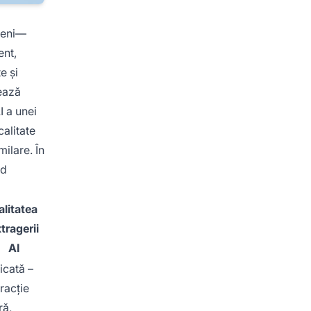
okeni—
ent,
e și
ează
I a unei
calitate
milare. În
nd
alitatea
tragerii
AI
icată –
racție
ră,