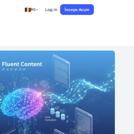
Log in
Începe Acum
RO