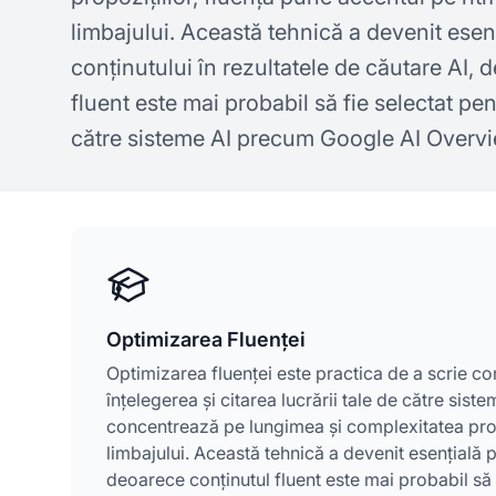
limbajului. Această tehnică a devenit esenț
conținutului în rezultatele de căutare AI, 
fluent este mai probabil să fie selectat pen
către sisteme AI precum Google AI Overvi
Optimizarea Fluenței
Optimizarea fluenței este practica de a scrie conț
înțelegerea și citarea lucrării tale de către siste
concentrează pe lungimea și complexitatea propo
limbajului. Această tehnică a devenit esențială pe
deoarece conținutul fluent este mai probabil să 