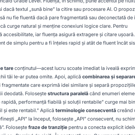
aid Grade Level. Fluența, în schimb, pune accentul pe fluxu
și dacă textul „sună bine” la citire sau procesare AI. O propoz
ar să nu fie fluentă dacă pare fragmentată sau deconectată de i
dacă curge natural și menține conexiuni logice clare. Pentru
 accesibilitate, iar fluența asigură extragere și citare ușoară
 de simplu pentru a fi înțeles rapid și atât de fluent încât si
ce tare
conținutul—acest lucru scoate imediat la iveală expri
chii tăi le-ar putea omite. Apoi, aplică
combinarea și separar
și fragmentate care exprimă idei similare și separă propozițiil
ții deodată. Folosește
structura paralelă
când enumeri eleme
rapidă, performanță fiabilă și soluții rentabile” curge mai bi
 și este rentabil.” Aplică
terminologie consecventă
creând 
efinești „API” la început, folosește „API” consecvent, nu schi
ță”. Folosește
fraze de tranziție
pentru a conecta explicit ideile