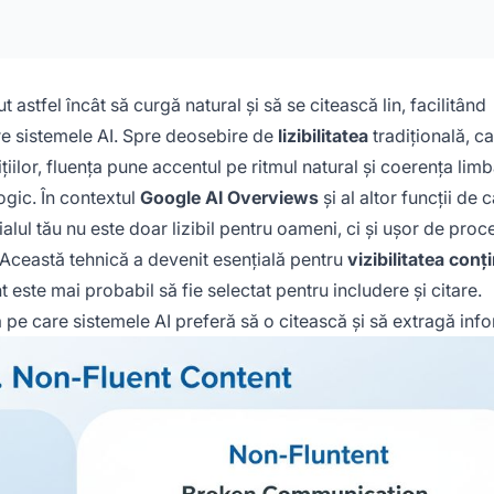
 astfel încât să curgă natural și să se citească lin, facilitând
ătre sistemele AI. Spre deosebire de
lizibilitatea
tradițională, c
lor, fluența pune accentul pe ritmul natural și coerența lim
ogic. În contextul
Google AI Overviews
și al altor funcții de 
alul tău nu este doar lizibil pentru oameni, ci și ușor de proc
 Această tehnică a devenit esențială pentru
vizibilitatea conț
t este mai probabil să fie selectat pentru includere și citare.
pe care sistemele AI preferă să o citească și să extragă info