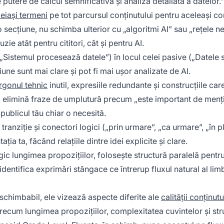
 putere de calcul semnificativă și analiză detaliată a datelor.”
eiași termeni
pe tot parcursul conținutului pentru aceleași c
secțiune, nu schimba ulterior cu „algoritmi AI” sau „rețele n
ie atât pentru cititori, cât și pentru AI.
„Sistemul procesează datele”) în locul celei pasive („Datele 
une sunt mai clare și pot fi mai ușor analizate de AI.
rgonul tehnic
inutil, expresiile redundante și construcțiile car
e”, elimină fraze de umplutură precum „este important de menț
publicul tău chiar o necesită.
ranziție și conectori logici („prin urmare”, „ca urmare”, „în pl
ația ta, făcând relațiile dintre idei explicite și clare.
ic lungimea propozițiilor, folosește structură paralelă pentru
 identifica exprimări stângace ce întrerup fluxul natural al limb
schimbabil, ele vizează aspecte diferite ale
calității conținutu
precum lungimea propozițiilor, complexitatea cuvintelor și str