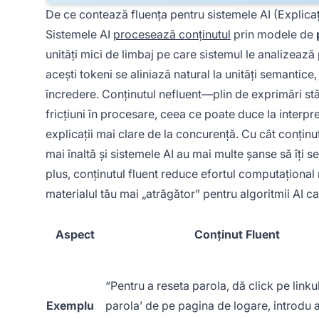
De ce contează fluența pentru sistemele AI (Explicaț
Sistemele AI
procesează conținutul
prin modele de
unități mici de limbaj pe care sistemul le analizează 
acești tokeni se aliniază natural la unități semantice
încredere. Conținutul nefluent—plin de exprimări s
fricțiuni în procesare, ceea ce poate duce la interpr
explicații mai clare de la concurență. Cu cât conținut
mai înaltă și sistemele AI au mai multe șanse să îți s
plus, conținutul fluent reduce efortul computațional 
materialul tău mai „atrăgător” pentru algoritmii AI ca
Aspect
Conținut Fluent
“Pentru a reseta parola, dă click pe linkul
Exemplu
parola’ de pe pagina de logare, introdu 