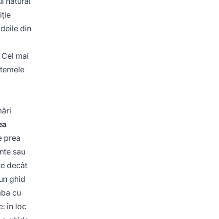
l natural
iție
deile din
. Cel mai
stemele
mări
ea
e prea
nte sau
ne decât
un ghid
mba cu
: în loc