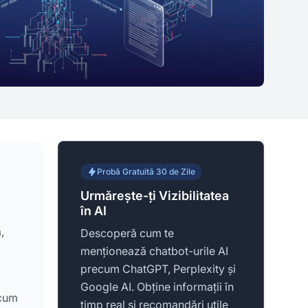
Probă Gratuită 30 de Zile
Urmărește-ți Vizibilitatea
în AI
,
Descoperă cum te
menționează chatbot-urile AI
precum ChatGPT, Perplexity și
Google AI. Obține informații în
ecum
timp real și recomandări utile