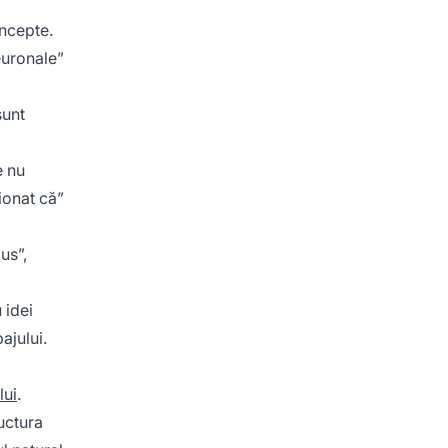
oncepte.
euronale”
sunt
e nu
ionat că”
us”,
 idei
ajului.
lui
.
uctura