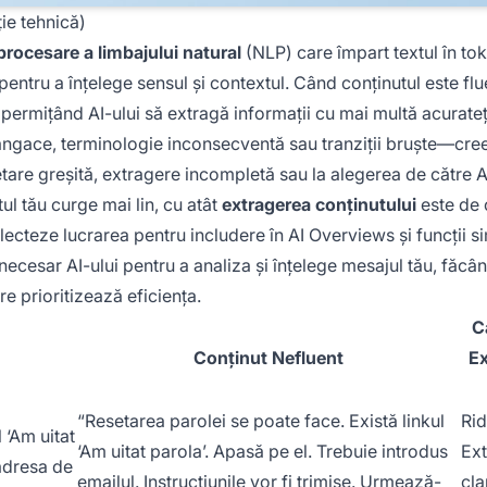
ie tehnică)
procesare a limbajului natural
(NLP) care împart textul în t
pentru a înțelege sensul și contextul. Când conținutul este flu
, permițând AI-ului să extragă informații cu mai multă acurateț
tângace, terminologie inconsecventă sau tranziții bruște—cre
etare greșită, extragere incompletă sau la alegerea de către A
ul tău curge mai lin, cu atât
extragerea conținutului
este de 
electeze lucrarea pentru includere în AI Overviews și funcții si
necesar AI-ului pentru a analiza și înțelege mesajul tău, făcâ
re prioritizează eficiența.
C
Conținut Nefluent
Ex
“Resetarea parolei se poate face. Există linkul
Rid
 ‘Am uitat
‘Am uitat parola’. Apasă pe el. Trebuie introdus
Ext
adresa de
emailul. Instrucțiunile vor fi trimise. Urmează-
cla