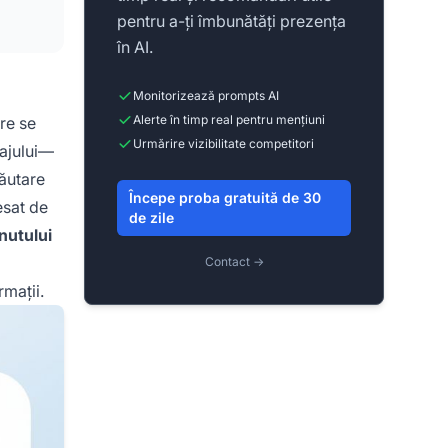
pentru a-ți îmbunătăți prezența
în AI.
Monitorizează prompts AI
Alerte în timp real pentru mențiuni
are se
Urmărire vizibilitate competitori
bajului—
căutare
Începe proba gratuită de 30
esat de
de zile
inutului
Contact →
rmații.