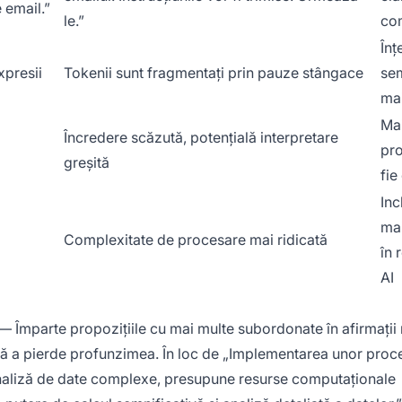
 email.”
le.”
co
Înț
xpresii
Tokenii sunt fragmentați prin pauze stângace
se
ma
Ma
Încredere scăzută, potențială interpretare
pro
greșită
fie
Inc
mai
Complexitate de procesare mai ridicată
în 
AI
— Împarte propozițiile cu mai multe subordonate în afirmații
fără a pierde profunzimea. În loc de „Implementarea unor proc
analiză de date complexe, presupune resurse computaționale