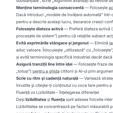
substanțiale”, scrie „Algoritmii avansați au nevoie de
Menține terminologia consecventă
— Folosește
ac
Dacă introduci „modele de învățare automată” într-o 
pentru a descrie același lucru, deoarece creezi confuz
Folosește diateza activă
— Preferă diateza activă (
procesate de sistem”) pentru că relațiile subiect-acți
Evită exprimările stângace și jargonul
— Elimină
ja
aduc valoare. Înlocuiește „utilizează” cu „foloseșt
și evită terminologia specifică industriei decât dacă 
Asigură tranziții line între idei
— Folosește fraze de t
„totuși”)
pentru a ghida
cititorii și AI-ul prin argument
Scrie cu ritm și cadență naturală
— Variează strateg
înrudite și citește-ți conținutul cu voce tare pentru a
Fluență vs Lizibilitate – Înțelegerea diferenței
Deși
lizibilitatea
și
fluența
sunt adesea folosite inter
Lizibilitatea se concentrează pe factori măsurabili 