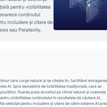
ială pentru vizibilitatea
deoarece conținutul
tru includere și citare de
ews sau Perplexity.
inut care curge natural și se citește lin, facilitând extragerea
mele AI. Spre deosebire de lizibilitatea tradițională, care se
zițiilor, fluența pune accentul pe ritmul natural și coerența
ntru vizibilitatea conținutului în rezultatele de căutare AI,
fie selectat pentru includere și citare de către sisteme AI pr