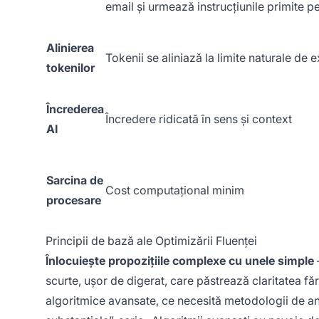
email și urmează instrucțiunile primite pe
Alinierea
Tokenii se aliniază la limite naturale de e
tokenilor
Încrederea
Încredere ridicată în sens și context
AI
Sarcina de
Cost computațional minim
procesare
Principii de bază ale Optimizării Fluenței
Înlocuiește propozițiile complexe cu unele simple
scurte, ușor de digerat, care păstrează claritatea 
algoritmice avansate, ce necesită metodologii de 