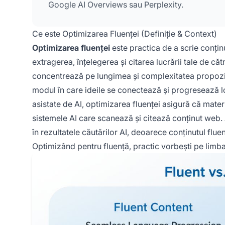
Google AI Overviews sau Perplexity.
Ce este Optimizarea Fluenței (Definiție & Context)
Optimizarea fluenței
este practica de a scrie conținut
extragerea, înțelegerea și citarea lucrării tale de c
concentrează pe lungimea și complexitatea propoziții
modul în care ideile se conectează și progresează l
asistate de AI, optimizarea fluenței asigură că materi
sistemele AI care scanează și citează conținut web.
în rezultatele căutărilor AI, deoarece conținutul fluen
Optimizând pentru fluență, practic vorbești pe limba 