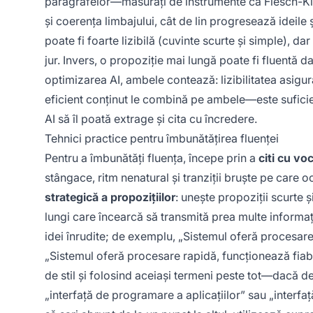
paragrafelor—măsurați de instrumente ca Flesch-Kinc
și coerența limbajului, cât de lin progresează ideile 
poate fi foarte lizibilă (cuvinte scurte și simple), d
jur. Invers, o propoziție mai lungă poate fi fluentă 
optimizarea AI, ambele contează: lizibilitatea asigură
eficient conținut le combină pe ambele—este suficient
AI să îl poată extrage și cita cu încredere.
Tehnici practice pentru îmbunătățirea fluenței
Pentru a îmbunătăți fluența, începe prin a
citi cu vo
stângace, ritm nenatural și tranziții bruște pe care o
strategică a propozițiilor
: unește propoziții scurte 
lungi care încearcă să transmită prea multe informa
idei înrudite; de exemplu, „Sistemul oferă procesare 
„Sistemul oferă procesare rapidă, funcționează fiabil
de stil și folosind aceiași termeni peste tot—dacă d
„interfață de programare a aplicațiilor” sau „interfa