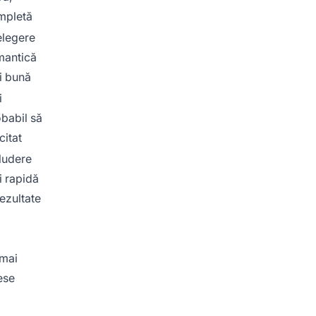
mpletă
elegere
mantică
i bună
i
babil să
 citat
ludere
 rapidă
rezultate
 mai
ese