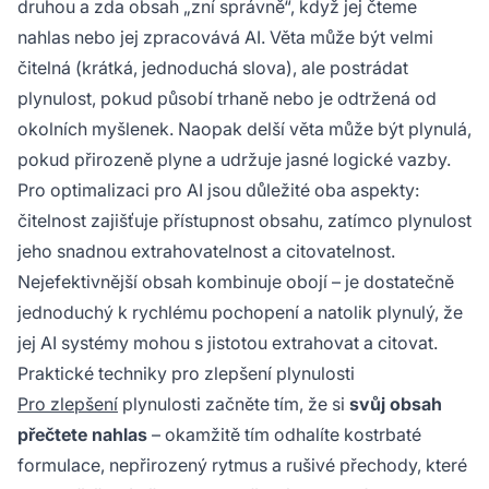
druhou a zda obsah „zní správně“, když jej čteme
nahlas nebo jej zpracovává AI. Věta může být velmi
čitelná (krátká, jednoduchá slova), ale postrádat
plynulost, pokud působí trhaně nebo je odtržená od
okolních myšlenek. Naopak delší věta může být plynulá,
pokud přirozeně plyne a udržuje jasné logické vazby.
Pro optimalizaci pro AI jsou důležité oba aspekty:
čitelnost zajišťuje přístupnost obsahu, zatímco plynulost
jeho snadnou extrahovatelnost a citovatelnost.
Nejefektivnější obsah kombinuje obojí – je dostatečně
jednoduchý k rychlému pochopení a natolik plynulý, že
jej AI systémy mohou s jistotou extrahovat a citovat.
Praktické techniky pro zlepšení plynulosti
Pro zlepšení
plynulosti začněte tím, že si
svůj obsah
přečtete nahlas
– okamžitě tím odhalíte kostrbaté
formulace, nepřirozený rytmus a rušivé přechody, které