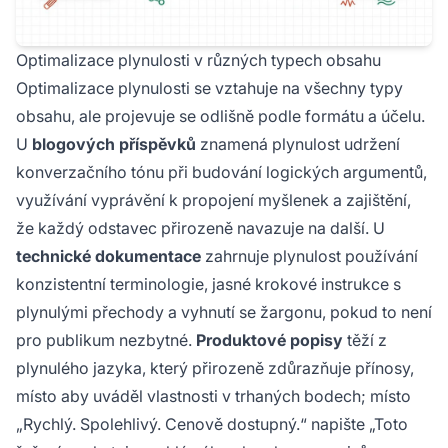
Optimalizace plynulosti v různých typech obsahu
Optimalizace plynulosti se vztahuje na všechny typy
obsahu, ale projevuje se odlišně podle formátu a účelu.
U
blogových příspěvků
znamená plynulost udržení
konverzačního tónu při budování logických argumentů,
využívání vyprávění k propojení myšlenek a zajištění,
že každý odstavec přirozeně navazuje na další. U
technické dokumentace
zahrnuje plynulost používání
konzistentní terminologie, jasné krokové instrukce s
plynulými přechody a vyhnutí se žargonu, pokud to není
pro publikum nezbytné.
Produktové popisy
těží z
plynulého jazyka, který přirozeně zdůrazňuje přínosy,
místo aby uváděl vlastnosti v trhaných bodech; místo
„Rychlý. Spolehlivý. Cenově dostupný.“ napište „Toto