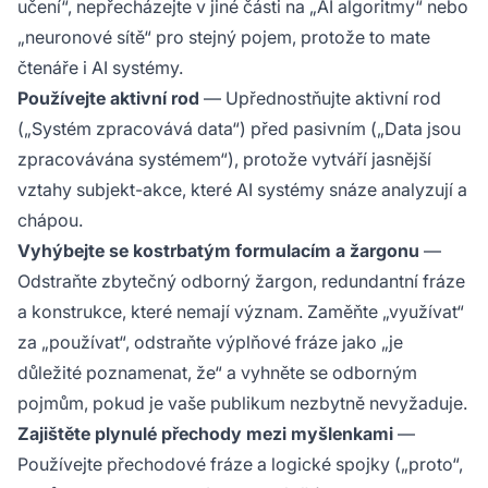
učení“, nepřecházejte v jiné části na „AI algoritmy“ nebo
„neuronové sítě“ pro stejný pojem, protože to mate
čtenáře i AI systémy.
Používejte aktivní rod
— Upřednostňujte aktivní rod
(„Systém zpracovává data“) před pasivním („Data jsou
zpracovávána systémem“), protože vytváří jasnější
vztahy subjekt-akce, které AI systémy snáze analyzují a
chápou.
Vyhýbejte se kostrbatým formulacím a žargonu
—
Odstraňte zbytečný odborný žargon, redundantní fráze
a konstrukce, které nemají význam. Zaměňte „využívat“
za „používat“, odstraňte výplňové fráze jako „je
důležité poznamenat, že“ a vyhněte se odborným
pojmům, pokud je vaše publikum nezbytně nevyžaduje.
Zajištěte plynulé přechody mezi myšlenkami
—
Používejte přechodové fráze a logické spojky („proto“,