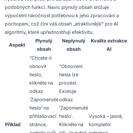
podobných funkcí. Navíc plynulý obsah snižuje
výpočetní náročnost potřebnou k jeho zpracování a
pochopení, což činí váš obsah „atraktivnější“ pro AI
algoritmy, které upřednostňují efektivitu.
Plynulý
Neplynulý
Kvalita extrakce
Aspekt
obsah
obsah
AI
“Chcete-li
obnovit
“Obnovení
heslo,
hesla lze
klikněte na
provést.
odkaz
Existuje
‘Zapomenuté
odkaz
heslo’ na
‘Zapomenuté
přihlašovací
heslo’.
Vysoká – jasná,
Příklad
stránce,
Klikněte na
kompletní
zadejte svůj
něj. Je nutné
extrakce