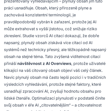
prezentovány vyhledávajícím – plynulý obsah jim tuto
práci usnadňuje. Obsah, který přirozeně plyne a
zachovává konzistentní terminologii, je
pravděpodobněji vybrán k zařazení, protože jej AI
může extrahovat s vyšší jistotou, což snižuje riziko
zkreslení. Studie vzorců AI citací dokazují, že dobře
napsaný, plynulý obsah získává více citací od AI
systémů než technicky přesný, ale těžkopádně napsaný
obsah na stejné téma. Tato zvýšená viditelnost citací
přináší
návštěvnost z AI Overviews
, protože uživatelé
klikající na váš citovaný obsah objeví váš celý článek.
Navíc plynulý obsah má často lepší pozici i v tradičních
výsledcích vyhledávání, protože stejné faktory, které
usnadňují zpracování AI, zvyšují hodnotu obsahu pro
lidské čtenáře. Optimalizací plynulosti v podstatě činíte
svůj obsah v éře AI „citovatelnějším“ – a citovatelnost