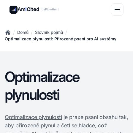
Am
I
Cited
by
FlowHunt
/
/
/
Domů
Slovník pojmů
Home
Optimalizace plynulosti: Přirozené psaní pro AI systémy
Optimalizace
plynulosti
Optimalizace plynulosti
je praxe psaní obsahu tak,
aby přirozeně plynul a četl se hladce, což