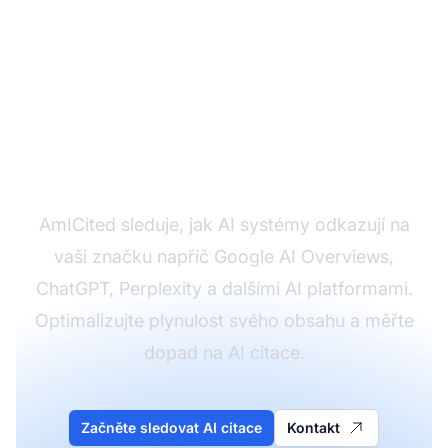
Sledujte, jak AI systémy
citují váš obsah
AmICited sleduje, jak AI systémy odkazují na
vaši značku napříč Google AI Overviews,
ChatGPT, Perplexity a dalšími AI platformami.
Optimalizujte plynulost svého obsahu a měřte
dopad na AI citace.
Začněte sledovat AI citace
Kontakt