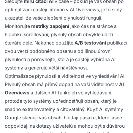
Sledujte
míru citací AI
v čase – pokud je váš obsah po
optimalizaci častěji citován v AI Overviews, je to silný
ukazatel, že vaše zlepšení plynulosti fungují.
Monitorujte
metriky zapojení
jako čas na stránce a
hloubku scrollování; plynulý obsah obvykle udrží
čtenáře déle. Nakonec použijte
A/B testování
publikací
dvou verzí podobného obsahu s odlišnou úrovní
plynulosti a porovnejte, která je častěji vybírána AI
systémy a generuje větší návštěvnost.
Optimalizace plynulosti a viditelnost ve vyhledávání AI
Plynulý obsah má přímý dopad na vaši viditelnost v
AI
Overviews
a dalších AI-funkcích ve vyhledávání,
protože tyto systémy upřednostňují obsah, který je
snadno extrahovatelný a citovatelný. Když AI systémy
Google skenují váš obsah, hledají pasáže, které jasně
odpovídají na dotazy uživatelů a mohou být s důvěrou