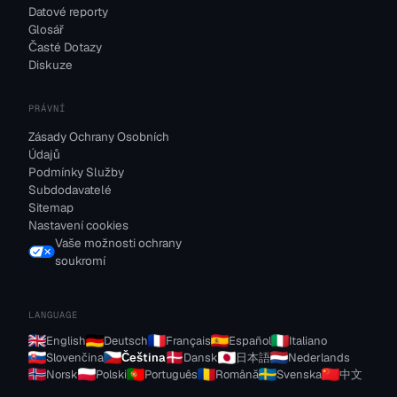
Datové reporty
Glosář
Časté Dotazy
Diskuze
PRÁVNÍ
Zásady Ochrany Osobních
Údajů
Podmínky Služby
Subdodavatelé
Sitemap
Nastavení cookies
Vaše možnosti ochrany
soukromí
LANGUAGE
English
Deutsch
Français
Español
Italiano
Slovenčina
Čeština
Dansk
日本語
Nederlands
Norsk
Polski
Português
Română
Svenska
中文