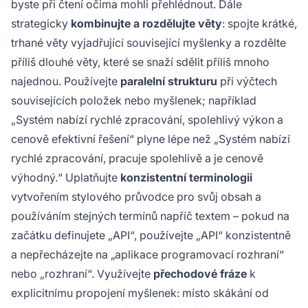
byste při čtení očima mohli přehlédnout. Dále
strategicky
kombinujte a rozdělujte věty
: spojte krátké,
trhané věty vyjadřující související myšlenky a rozdělte
příliš dlouhé věty, které se snaží sdělit příliš mnoho
najednou. Používejte
paralelní strukturu
při výčtech
souvisejících položek nebo myšlenek; například
„Systém nabízí rychlé zpracování, spolehlivý výkon a
cenově efektivní řešení“ plyne lépe než „Systém nabízí
rychlé zpracování, pracuje spolehlivě a je cenově
výhodný.“ Uplatňujte
konzistentní terminologii
vytvořením stylového průvodce pro svůj obsah a
používáním stejných termínů napříč textem – pokud na
začátku definujete „API“, používejte „API“ konzistentně
a nepřecházejte na „aplikace programovací rozhraní“
nebo „rozhraní“. Využívejte
přechodové fráze
k
explicitnímu propojení myšlenek: místo skákání od