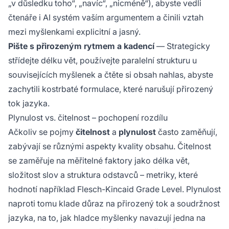
„v důsledku toho“, „navíc“, „nicméně“), abyste vedli
čtenáře i AI systém vaším argumentem a činili vztah
mezi myšlenkami explicitní a jasný.
Pište s přirozeným rytmem a kadencí
— Strategicky
střídejte délku vět, používejte paralelní strukturu u
souvisejících myšlenek a čtěte si obsah nahlas, abyste
zachytili kostrbaté formulace, které narušují přirozený
tok jazyka.
Plynulost vs. čitelnost – pochopení rozdílu
Ačkoliv se pojmy
čitelnost
a
plynulost
často zaměňují,
zabývají se různými aspekty kvality obsahu. Čitelnost
se zaměřuje na měřitelné faktory jako délka vět,
složitost slov a struktura odstavců – metriky, které
hodnotí například Flesch-Kincaid Grade Level. Plynulost
naproti tomu klade důraz na přirozený tok a soudržnost
jazyka, na to, jak hladce myšlenky navazují jedna na