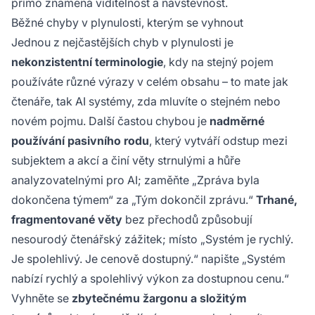
přímo znamená viditelnost a návštěvnost.
Běžné chyby v plynulosti, kterým se vyhnout
Jednou z nejčastějších chyb v plynulosti je
nekonzistentní terminologie
, kdy na stejný pojem
používáte různé výrazy v celém obsahu – to mate jak
čtenáře, tak AI systémy, zda mluvíte o stejném nebo
novém pojmu. Další častou chybou je
nadměrné
používání pasivního rodu
, který vytváří odstup mezi
subjektem a akcí a činí věty strnulými a hůře
analyzovatelnými pro AI; zaměňte „Zpráva byla
dokončena týmem“ za „Tým dokončil zprávu.“
Trhané,
fragmentované věty
bez přechodů způsobují
nesourodý čtenářský zážitek; místo „Systém je rychlý.
Je spolehlivý. Je cenově dostupný.“ napište „Systém
nabízí rychlý a spolehlivý výkon za dostupnou cenu.“
Vyhněte se
zbytečnému žargonu a složitým