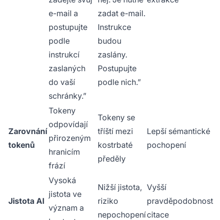
e-mail a
zadat e-mail.
postupujte
Instrukce
podle
budou
instrukcí
zaslány.
zaslaných
Postupujte
do vaší
podle nich.”
schránky.”
Tokeny
Tokeny se
odpovídají
Zarovnání
tříští mezi
Lepší sémantické
přirozeným
tokenů
kostrbaté
pochopení
hranicím
předěly
frází
Vysoká
Nižší jistota,
Vyšší
jistota ve
Jistota AI
riziko
pravděpodobnost
význam a
nepochopení
citace