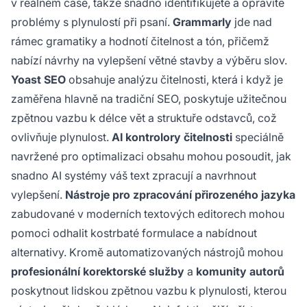
v reálném čase, takže snadno identifikujete a opravíte
problémy s plynulostí při psaní.
Grammarly
jde nad
rámec gramatiky a hodnotí čitelnost a tón, přičemž
nabízí návrhy na vylepšení větné stavby a výběru slov.
Yoast SEO
obsahuje analýzu čitelnosti, která i když je
zaměřena hlavně na tradiční SEO, poskytuje užitečnou
zpětnou vazbu k délce vět a struktuře odstavců, což
ovlivňuje plynulost.
AI kontrolory čitelnosti
speciálně
navržené pro optimalizaci obsahu mohou posoudit, jak
snadno AI systémy váš text zpracují a navrhnout
vylepšení.
Nástroje pro zpracování přirozeného jazyka
zabudované v moderních textových editorech mohou
pomoci odhalit kostrbaté formulace a nabídnout
alternativy. Kromě automatizovaných nástrojů mohou
profesionální korektorské služby
a
komunity autorů
poskytnout lidskou zpětnou vazbu k plynulosti, kterou