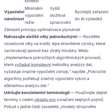
kontext
Minimální
Vyšší
Výpočetní
Rychlejší zařazení
výpočetní
složitost
náročnost
do AI výsledků
režie
zpracování
Základní principy optimalizace plynulosti
Nahrazujte složité věty jednoduchými
— Rozdělte
víceslovné věty na kratší, lépe stravitelné výroky, které
zachovávají jasnost bez ztráty hloubky. Místo
„Implementace pokročilých algoritmických procesů,
které
vyžadují komplexní
metodiky analýzy dat,
vyžaduje značné výpočetní zdroje,“ napište „Pokročilé
algoritmy potřebují značný výpočetní výkon a
důkladnou analýzu dat.“
Udržujte konzistentní terminologii
— Používejte stejné
termíny v celém
obsahu pro
označení stejných pojmů.
Pokud v jedné části zavedete „modely strojového