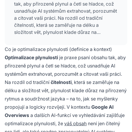
tak, aby přirozeně plynul a četl se hladce, což
usnadňuje AI systémům extrahovat, porozumět
a citovat vaši práci. Na rozdíl od tradiční
čitelnosti, která se zaměřuje na délku a
složitost vět, plynulost klade důraz na
přirozený rytmus a soudržnost jazyka. Tato
technika se stala nezbytnou pro viditelnost
Co je optimalizace plynulosti (definice a kontext)
obsahu ve výsledcích AI vyhledávání, protože
Optimalizace plynulosti
je praxe psaní obsahu tak, aby
plynulý obsah je pravděpodobněji vybrán pro
přirozeně plynul a četl se hladce, což usnadňuje AI
zařazení a citaci
AI systémy
jako Google AI
systémům extrahovat, porozumět a citovat vaši práci.
Overviews a Perplexity.
Na rozdíl od tradiční
čitelnosti
, která se zaměřuje na
délku a složitost vět, plynulost klade důraz na přirozený
rytmus a soudržnost jazyka – na to, jak se myšlenky
propojují a logicky rozvíjejí. V kontextu
Google AI
Overviews
a dalších AI-funkcí ve vyhledávání zajišťuje
optimalizace plynulosti, že
váš obsah
není jen čitelný
pro lidi, ale také snadno zpracovatelný AI systémy,