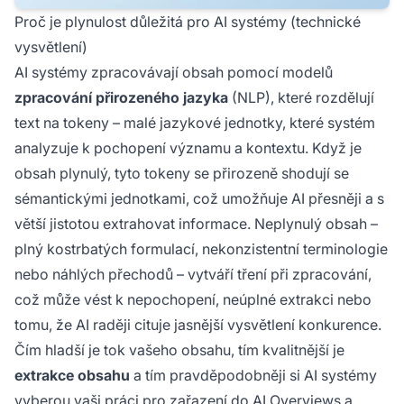
Proč je plynulost důležitá pro AI systémy (technické
vysvětlení)
AI systémy zpracovávají obsah pomocí modelů
zpracování přirozeného jazyka
(NLP), které rozdělují
text na tokeny – malé jazykové jednotky, které systém
analyzuje k pochopení významu a kontextu. Když je
obsah plynulý, tyto tokeny se přirozeně shodují se
sémantickými jednotkami, což umožňuje AI přesněji a s
větší jistotou extrahovat informace. Neplynulý obsah –
plný kostrbatých formulací, nekonzistentní terminologie
nebo náhlých přechodů – vytváří tření při zpracování,
což může vést k nepochopení, neúplné extrakci nebo
tomu, že AI raději cituje jasnější vysvětlení konkurence.
Čím hladší je tok vašeho obsahu, tím kvalitnější je
extrakce obsahu
a tím pravděpodobněji si AI systémy
vyberou vaši práci pro zařazení do AI Overviews a