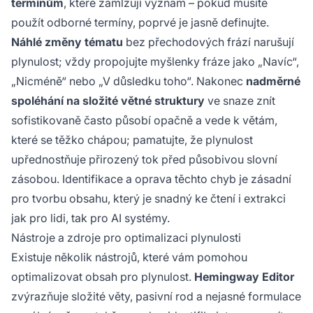
termínům
, které zamlžují význam – pokud musíte
použít odborné termíny, poprvé je jasně definujte.
Náhlé změny tématu
bez přechodových frází narušují
plynulost; vždy propojujte myšlenky fráze jako „Navíc“,
„Nicméně“ nebo „V důsledku toho“. Nakonec
nadměrné
spoléhání na složité větné struktury
ve snaze znít
sofistikovaně často působí opačně a vede k větám,
které se těžko chápou; pamatujte, že plynulost
upřednostňuje přirozený tok před působivou slovní
zásobou. Identifikace a oprava těchto chyb je zásadní
pro tvorbu obsahu, který je snadný ke čtení i extrakci
jak pro lidi, tak pro AI systémy.
Nástroje a zdroje pro optimalizaci plynulosti
Existuje několik nástrojů, které vám pomohou
optimalizovat obsah pro plynulost.
Hemingway Editor
zvýrazňuje složité věty, pasivní rod a nejasné formulace