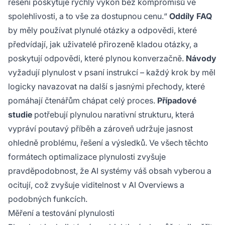
řešení poskytuje rychlý výkon bez kompromisů ve
spolehlivosti, a to vše za dostupnou cenu.“
Oddíly FAQ
by měly používat plynulé otázky a odpovědi, které
předvídají, jak uživatelé přirozeně kladou otázky, a
poskytují odpovědi, které plynou konverzačně.
Návody
vyžadují plynulost v psaní instrukcí – každý krok by měl
logicky navazovat na další s jasnými přechody, které
pomáhají čtenářům chápat celý proces.
Případové
studie
potřebují plynulou narativní strukturu, která
vypráví poutavý příběh a zároveň udržuje jasnost
ohledně problému, řešení a výsledků. Ve všech těchto
formátech optimalizace plynulosti zvyšuje
pravděpodobnost, že AI systémy váš obsah vyberou a
ocitují, což zvyšuje viditelnost v AI Overviews a
podobných funkcích.
Měření a testování plynulosti