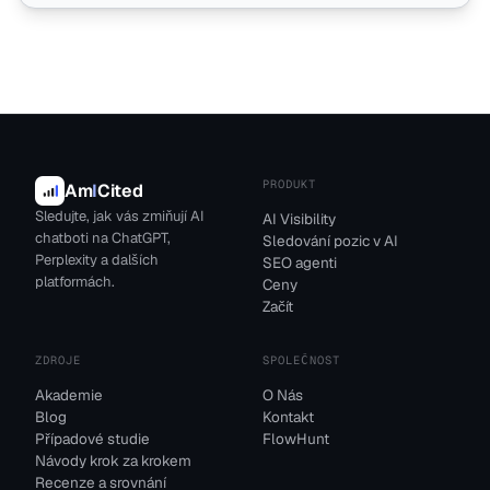
PRODUKT
Am
I
Cited
Sledujte, jak vás zmiňují AI
AI Visibility
chatboti na ChatGPT,
Sledování pozic v AI
Perplexity a dalších
SEO agenti
platformách.
Ceny
Začít
ZDROJE
SPOLEČNOST
Akademie
O Nás
Blog
Kontakt
Případové studie
FlowHunt
Návody krok za krokem
Recenze a srovnání