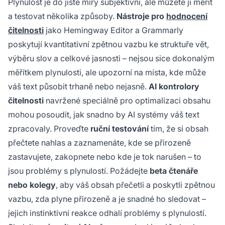
Plynulost je do jisté míry subjektivní, ale můžete ji měřit
a testovat několika způsoby.
Nástroje pro
hodnocení
čitelnosti
jako Hemingway Editor a Grammarly
poskytují kvantitativní zpětnou vazbu ke struktuře vět,
výběru slov a celkové jasnosti – nejsou sice dokonalým
měřítkem plynulosti, ale upozorní na místa, kde může
váš text působit trhaně nebo nejasně.
AI kontrolory
čitelnosti
navržené speciálně pro optimalizaci obsahu
mohou posoudit, jak snadno by AI systémy váš text
zpracovaly. Proveďte
ruční testování
tím, že si obsah
přečtete nahlas a zaznamenáte, kde se přirozeně
zastavujete, zakopnete nebo kde je tok narušen – to
jsou problémy s plynulostí. Požádejte
beta čtenáře
nebo kolegy
, aby váš obsah přečetli a poskytli zpětnou
vazbu, zda plyne přirozeně a je snadné ho sledovat –
jejich instinktivní reakce odhalí problémy s plynulostí.