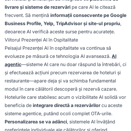
livrare și sisteme de rezervări
pe care AI le citează
frecvent. Să mențină
informații consecvente pe Google
Business Profile, Yelp, TripAdvisor și site-ul propriu
,
deoarece AI verifică aceste surse pentru acuratețe.
Viitorul Prezenței AI în Ospitalitate
Peisajul Prezenței AI în ospitalitate va continua să
evolueze pe măsură ce tehnologia AI avansează.
AI
agentic
—sisteme AI care nu doar răspund la întrebări, ci
și efectuează acțiuni precum rezervarea de hoteluri și
restaurante—apare deja și va schimba fundamental
modul în care călătorii descoperă și rezervă cazare.
Hotelurile care stabilesc acum o vizibilitate AI solidă vor
beneficia de
integrare directă a rezervărilor
cu aceste
sisteme agentice, putând ocoli complet OTA-urile.
Personalizarea se va adânci
, sistemele AI învățând
preferințele individuale ale călătorilor și oferind