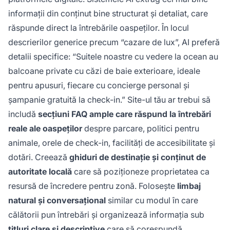
informații din conținut bine structurat și detaliat, care
răspunde direct la întrebările oaspeților. În locul
descrierilor generice precum “cazare de lux”, AI preferă
detalii specifice: “Suitele noastre cu vedere la ocean au
balcoane private cu căzi de baie exterioare, ideale
pentru apusuri, fiecare cu concierge personal și
șampanie gratuită la check-in.” Site-ul tău ar trebui să
includă
secțiuni FAQ ample care răspund la întrebări
reale ale oaspeților
despre parcare, politici pentru
animale, orele de check-in, facilități de accesibilitate și
dotări. Creează
ghiduri de destinație și conținut de
autoritate locală
care să poziționeze proprietatea ca
resursă de încredere pentru zonă. Folosește
limbaj
natural și conversațional
similar cu modul în care
călătorii pun întrebări și organizează informația sub
titluri clare și descriptive
care să corespundă