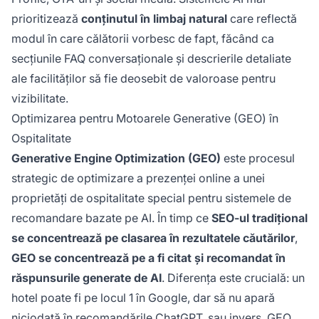
prioritizează
conținutul în limbaj natural
care reflectă
modul în care călătorii vorbesc de fapt, făcând ca
secțiunile FAQ conversaționale și descrierile detaliate
ale facilităților să fie deosebit de valoroase pentru
vizibilitate.
Optimizarea pentru Motoarele Generative (GEO) în
Ospitalitate
Generative Engine Optimization (GEO)
este procesul
strategic de optimizare a prezenței online a unei
proprietăți de ospitalitate special pentru sistemele de
recomandare bazate pe AI. În timp ce
SEO-ul tradițional
se concentrează pe clasarea în rezultatele căutărilor
,
GEO se concentrează pe a fi citat și recomandat în
răspunsurile generate de AI
. Diferența este crucială: un
hotel poate fi pe locul 1 în Google, dar să nu apară
niciodată în recomandările ChatGPT, sau invers. GEO