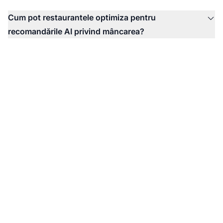
Cum pot restaurantele optimiza pentru
recomandările AI privind mâncarea?
Monitorizează Prezența
AI a Brandului tău de