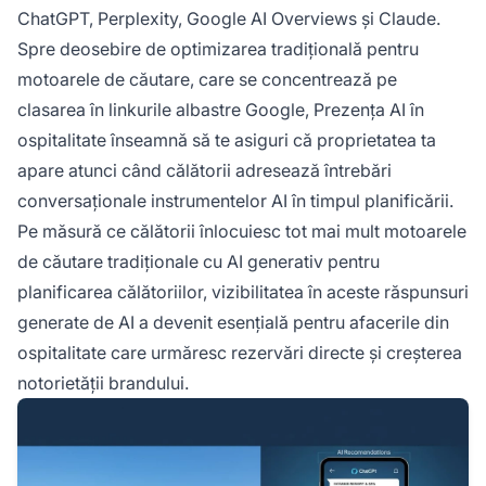
răspunsurile generate de AI. Acest lucru a
ChatGPT, Perplexity, Google AI Overviews și Claude.
devenit esențial pe măsură ce călătorii
Spre deosebire de optimizarea tradițională pentru
înlocuiesc tot mai mult motoarele de căutare
motoarele de căutare, care se concentrează pe
tradiționale cu AI generativ pentru planificarea
clasarea în linkurile albastre Google, Prezența AI în
călătoriilor și luarea deciziilor de rezervare.
ospitalitate înseamnă să te asiguri că proprietatea ta
apare atunci când călătorii adresează întrebări
conversaționale instrumentelor AI în timpul planificării.
Pe măsură ce călătorii înlocuiesc tot mai mult motoarele
de căutare tradiționale cu AI generativ pentru
planificarea călătoriilor, vizibilitatea în aceste răspunsuri
generate de AI a devenit esențială pentru afacerile din
ospitalitate care urmăresc rezervări directe și creșterea
notorietății brandului.