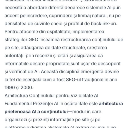
necesită o abordare diferită deoarece sistemele AI pun
accent pe încredere, cuprindere și limbaj natural, nu pe
densitatea de cuvinte cheie și profilul de backlink-uri.
Pentru afacerile din ospitalitate, implementarea
strategiilor GEO înseamnă restructurarea conținutului de
pe site, adăugarea de date structurate, creșterea
autorității prin recenzii și citări și asigurarea că
informațiile despre proprietate sunt ușor de descoperit
și verificat de AI. Această disciplină emergentă devine
la fel de esențială cum a fost SEO-ul tradițional în anii
1990 și 2000.
Arhitectura Conținutului pentru Vizibilitate AI
Fundamentul Prezenței AI în ospitalitate este
arhitectura
prietenoasă AI a conținutului
—modul în care
organizezi și prezinți informațiile pe site și pe
platformele digitale. Sistemele AI extrag cel mai bine