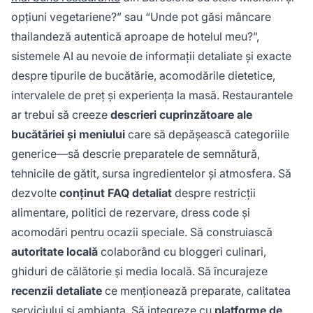
opțiuni vegetariene?” sau “Unde pot găsi mâncare
thailandeză autentică aproape de hotelul meu?”,
sistemele AI au nevoie de informații detaliate și exacte
despre tipurile de bucătărie, acomodările dietetice,
intervalele de preț și experiența la masă. Restaurantele
ar trebui să creeze
descrieri cuprinzătoare ale
bucătăriei și meniului
care să depășească categoriile
generice—să descrie preparatele de semnătură,
tehnicile de gătit, sursa ingredientelor și atmosfera. Să
dezvolte
conținut FAQ detaliat
despre restricții
alimentare, politici de rezervare, dress code și
acomodări pentru ocazii speciale. Să construiască
autoritate locală
colaborând cu bloggeri culinari,
ghiduri de călătorie și media locală. Să încurajeze
recenzii detaliate
ce menționează preparate, calitatea
serviciului și ambianța. Să integreze cu
platforme de