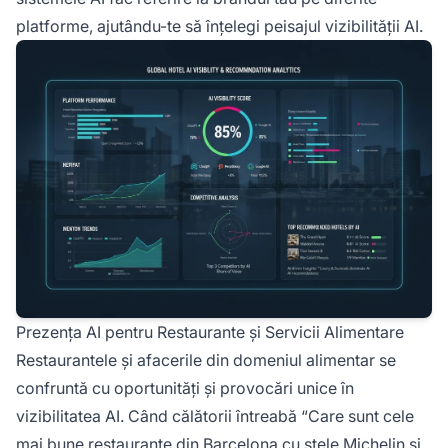
platforme, ajutându-te să înțelegi peisajul vizibilității AI.
Prezența AI pentru Restaurante și Servicii Alimentare
Restaurantele și afacerile din domeniul alimentar se
confruntă cu oportunități și provocări unice în
vizibilitatea AI. Când călătorii întreabă “Care sunt cele
mai bune restaurante
din Barcelona cu stele Michelin și