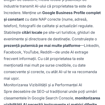
industrie transmit AI-ului că proprietatea ta este de
încredere. Menține un
Google Business Profile complet
și constant
cu date NAP corecte (nume, adresă,
telefon), fotografii de calitate și actualizări regulate.
Stabilește
citări locale
pe site-uri turistice, ghiduri de
evenimente și directoare de destinație. Construiește o
prezență puternică pe mai multe platforme
—LinkedIn,
Facebook, YouTube, Reddit—de unde AI extrage
frecvent informații. Cu cât proprietatea ta este
menționată mai mult pe surse credibile, cu date
consecvente și corecte, cu atât AI-ul te va recomanda
mai ușor.
Monitorizarea Vizibilității și a Performanței AI
Spre deosebire de SEO-ul tradițional unde poți urmări
clasamentele în Google Search Console,
monitorizarea
vizibilității AI necesită
instrumente și metrici
diferite
.