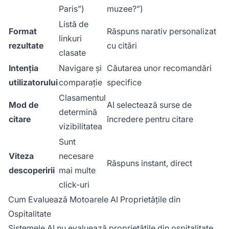
Paris”)
muzee?”)
Listă de
Format
Răspuns narativ personalizat
linkuri
rezultate
cu citări
clasate
Intenția
Navigare și
Căutarea unor recomandări
utilizatorului
comparație
specifice
Clasamentul
Mod de
AI selectează surse de
determină
citare
încredere pentru citare
vizibilitatea
Sunt
Viteza
necesare
Răspuns instant, direct
descoperirii
mai multe
click-uri
Cum Evaluează Motoarele AI Proprietățile din
Ospitalitate
Sistemele AI
nu evaluează proprietățile din ospitalitate