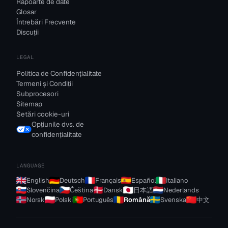
Rapoarte de date
Glosar
Întrebări Frecvente
Discuții
LEGAL
Politica de Confidențialitate
Termeni și Condiții
Subprocesori
Sitemap
Setări cookie-uri
Opțiunile dvs. de
confidențialitate
LANGUAGE
English
Deutsch
Français
Español
Italiano
Slovenčina
Čeština
Dansk
日本語
Nederlands
Norsk
Polski
Português
Română
Svenska
中文