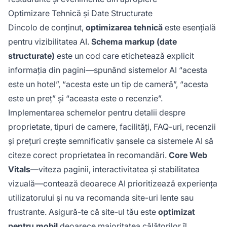
Optimizare Tehnică și Date Structurate
Dincolo de conținut,
optimizarea tehnică
este esențială
pentru vizibilitatea AI.
Schema markup (date
structurate)
este un cod care etichetează explicit
informația din pagini—spunând sistemelor AI “acesta
este un hotel”, “acesta este un tip de cameră”, “acesta
este un preț” și “aceasta este o recenzie”.
Implementarea schemelor pentru detalii despre
proprietate, tipuri de camere, facilități, FAQ-uri, recenzii
și prețuri crește semnificativ șansele ca sistemele AI să
citeze corect proprietatea în recomandări.
Core Web
Vitals
—viteza paginii, interactivitatea și stabilitatea
vizuală—contează deoarece AI prioritizează experiența
utilizatorului și nu va recomanda site-uri lente sau
frustrante. Asigură-te că site-ul tău este
optimizat
pentru mobil
deoarece majoritatea călătorilor îl