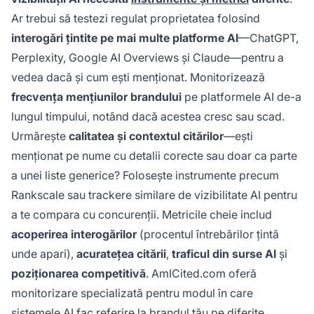
Ar trebui să testezi regulat proprietatea folosind
interogări țintite pe mai multe platforme AI
—ChatGPT,
Perplexity, Google AI Overviews și Claude—pentru a
vedea dacă și cum ești menționat. Monitorizează
frecvența mențiunilor brandului
pe platformele AI de-a
lungul timpului, notând dacă acestea cresc sau scad.
Urmărește
calitatea și contextul citărilor
—ești
menționat pe nume cu detalii corecte sau doar ca parte
a unei liste generice? Folosește instrumente precum
Rankscale sau trackere similare de vizibilitate AI pentru
a te compara cu concurenții. Metricile cheie includ
acoperirea interogărilor
(procentul întrebărilor țintă
unde apari),
acuratețea citării
,
traficul din surse AI
și
poziționarea competitivă
. AmICited.com oferă
monitorizare specializată pentru modul în care
sistemele AI fac referire la brandul tău pe diferite