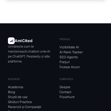
PRODUS
Am
I
Cited
Urmărește cum te
Vizibilitate AI
menționează chatbot-urile AI
AI Rank Tracker
pe ChatGPT, Perplexity și alte
SEO Agents
platforme.
Prețuri
Începe Acum
RESURSE
COMPANIE
Academia
Despre
Blog
Contact
Studii de caz
FlowHunt
Ghiduri Practice
Recenzii și Comparații