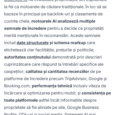
la fel ca motoarele de căutare tradiționale. În loc să se
bazeze în principal pe backlink-uri și clasamente de
cuvinte cheie,
motoarele AI analizează multiple
semnale de încredere
pentru a decide ce proprietăți
merită menționate în recomandări. Aceste semnale
includ
date structurate
și schema markup
care
etichetează clar facilitățile, prețurile și politicile;
autoritatea conținutului
demonstrată prin descrieri
cuprinzătoare care răspund la întrebări specifice ale
oaspeților;
calitatea și cantitatea recenziilor
de pe
platforme de încredere precum TripAdvisor, Google și
Booking.com;
performanța tehnică
inclusiv viteza de
încărcare și optimizarea pentru mobil; și
consistența pe
toate platformele
astfel încât informațiile despre
proprietate să fie aliniate pe site, Google Business
Profile, OTA-uri și social media. Sistemele AI mai