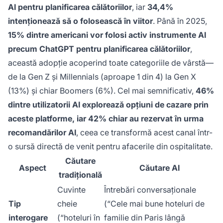
AI pentru planificarea călătoriilor
, iar
34,4%
intenționează să o folosească în viitor
. Până în 2025,
15% dintre americani vor folosi activ instrumente AI
precum ChatGPT pentru planificarea călătoriilor
,
această adopție acoperind toate categoriile de vârstă—
de la Gen Z și Millennials (aproape 1 din 4) la Gen X
(13%) și chiar Boomers (6%). Cel mai semnificativ,
46%
dintre utilizatorii AI explorează opțiuni de cazare prin
aceste platforme, iar 42% chiar au rezervat în urma
recomandărilor AI
, ceea ce transformă acest canal într-
o sursă directă de venit pentru afacerile din ospitalitate.
Căutare
Aspect
Căutare AI
tradițională
Cuvinte
Întrebări conversaționale
Tip
cheie
(“Cele mai bune hoteluri de
interogare
(“hoteluri în
familie din Paris lângă