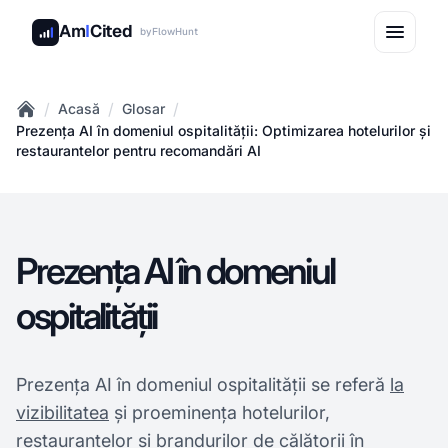
Am
I
Cited
by
FlowHunt
/
/
/
Acasă
Glosar
Home
Prezența AI în domeniul ospitalității: Optimizarea hotelurilor și
restaurantelor pentru recomandări AI
Prezența AI în domeniul
ospitalității
Prezența AI în domeniul ospitalității se referă
la
vizibilitatea
și proeminența hotelurilor,
restaurantelor și brandurilor de călătorii în