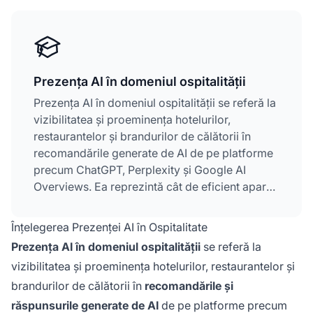
Prezența AI în domeniul ospitalității
Prezența AI în domeniul ospitalității se referă la
vizibilitatea și proeminența hotelurilor,
restaurantelor și brandurilor de călătorii în
recomandările generate de AI de pe platforme
precum ChatGPT, Perplexity și Google AI
Overviews. Ea reprezintă cât de eficient apare
o proprietate de ospitalitate atunci când
călătorii adresează întrebări conversaționale
Înțelegerea Prezenței AI în Ospitalitate
instrumentelor AI în timpul procesului de
Prezența AI în domeniul ospitalității
se referă la
planificare. Spre deosebire de SEO-ul
vizibilitatea și proeminența hotelurilor, restaurantelor și
tradițional, care se concentrează pe
brandurilor de călătorii în
recomandările și
clasamentele în căutare, Prezența AI în
ospitalitate înseamnă a fi citat și recomandat în
răspunsurile generate de AI
de pe platforme precum