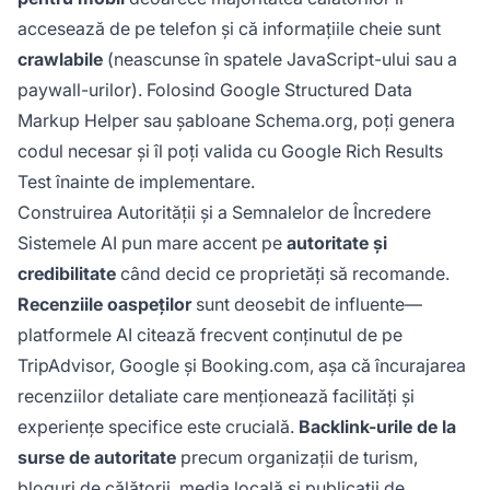
accesează de pe telefon și că informațiile cheie sunt
crawlabile
(neascunse în spatele JavaScript-ului sau a
paywall-urilor). Folosind Google Structured Data
Markup Helper sau șabloane Schema.org, poți genera
codul necesar și îl poți valida cu Google Rich Results
Test înainte de implementare.
Construirea Autorității și a Semnalelor de Încredere
Sistemele AI pun mare accent pe
autoritate și
credibilitate
când decid ce proprietăți să recomande.
Recenziile oaspeților
sunt deosebit de influente—
platformele AI citează frecvent conținutul de pe
TripAdvisor, Google și Booking.com, așa că încurajarea
recenziilor detaliate care menționează facilități și
experiențe specifice este crucială.
Backlink-urile de la
surse de autoritate
precum organizații de turism,
bloguri de călătorii, media locală și publicații de